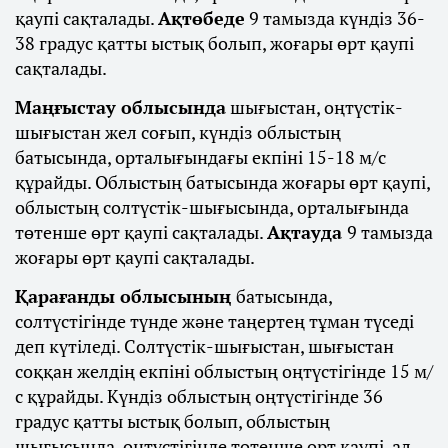
қаупі сақталады.
Ақтөбеде
9 тамызда күндіз 36-
38 градус қатты ыстық болып, жоғары өрт қаупі
сақталады.
Маңғыстау облысында
шығыстан, оңтүстік-
шығыстан жел соғып, күндіз облыстың
батысында, орталығындағы екпіні 15-18 м/с
құрайды. Облыстың батысында жоғары өрт қаупі,
облыстың солтүстік-шығысында, орталығында
төтенше өрт қаупі сақталады.
Ақтауда
9 тамызда
жоғары өрт қаупі сақталады.
Қарағанды облысының
батысында,
солтүстігінде түнде және таңертең тұман түседі
деп күтіледі. Солтүстік-шығыстан, шығыстан
соққан желдің екпіні облыстың оңтүстігінде 15 м/
с құрайды. Күндіз облыстың оңтүстігінде 36
градус қатты ыстық болып, облыстың
шығысында, оңтүстігінде төтенше өрт қаупі, ал