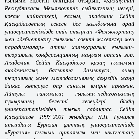
ғылыми еңбегін баяндай отырып,
«Қазақстан
Республикасы Мемлекеттік сыйлығының иегері,
қоғам қайраткері, ғалым, академик Сейіт
Қасқабасовтың сексен бес жылдығына орай
университетімізде өтіп отырған «Фольклортану
мен әдебиеттану ғылымы: өзекті мәселелер мен
парадигмалар» атты халықаралық ғылыми-
теориялық конференцияның маңызы орасан зор.
Академик Сейіт Қасқабасов қазақ ғылымын
академиялық бағытта дамытуға, оның
теориялық және методологиялық деңгейін жаңа
биікке көтеруге бар саналы өмірін арнаған.
Айтулы ғалымның ғылыми-педагогикалық
ғұмырының белесті кезеңдері біздің
университетімізбен тығыз сабақтас. Сейіт
Қасқабасов 1997-2001 жылдары Л.Н. Гумилев
атындағы Еуразия ұлттық университетінде
«Еуразия» ғылыми орталығы мен шығыстану