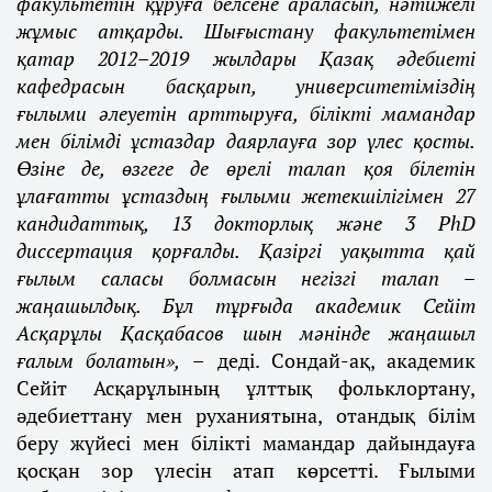
факультетін құруға белсене араласып, нәтижелі
жұмыс атқарды. Шығыстану факультетімен
қатар 2012–2019 жылдары Қазақ әдебиеті
кафедрасын басқарып, университетіміздің
ғылыми әлеуетін арттыруға, білікті мамандар
мен білімді ұстаздар даярлауға зор үлес қосты.
Өзіне де, өзгеге де өрелі талап қоя білетін
ұлағатты ұстаздың ғылыми жетекшілігімен 27
кандидаттық, 13 докторлық және 3 PhD
диссертация қорғалды. Қазіргі уақытта қай
ғылым саласы болмасын негізгі талап –
жаңашылдық. Бұл тұрғыда академик Сейіт
Асқарұлы Қасқабасов шын мәнінде жаңашыл
ғалым болатын»,
–
деді. Сондай-ақ, академик
Сейіт Асқарұлының ұлттық фольклортану,
әдебиеттану мен руханиятына, отандық білім
беру жүйесі мен білікті мамандар дайындауға
қосқан зор үлесін атап көрсетті. Ғылыми