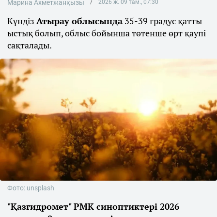
Марина Ахметжанқызы
2026 ж. 09 там., 07:30
Күндіз
Атырау облысында
35-39 градус қатты
ыстық болып, облыс бойынша төтенше өрт қаупі
сақталады.
Фото: unsplash
"Қазгидромет" РМК синоптиктері 2026