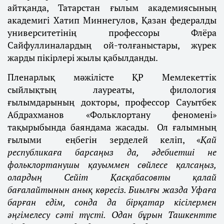
айтқанда, Татарстан ғылым академиясының
академигі Хатип Миннегулов, Қазан федералды
университетінің профессоры Флёра
Сайфуллиналардың ой-толғаныстары, жүрек
жарды пікірлері жылы қабылданды.
Пленарлық мәжілісте ҚР Мемлекеттік
сыйлықтың лауреаты, филология
ғылымдарының докторы, профессор Сауытбек
Абдрахманов «Фольклортану феномені»
тақырыбында баяндама жасады. Ол ғалымның
ғылыми еңбегін зерделей келіп, «
Қай
республикаға барсаңыз да, әдебиетші не
фольклортанушы қауыммен сөйлесе қалсаңыз,
олардың Сейіт Қасқабасовты қалай
бағалайтынын анық көресіз. Биылғы жазда Уфаға
барған едім, сонда да бірқатар кісілермен
әңгімелесу сәті түсті. Одан бұрын Ташкентте