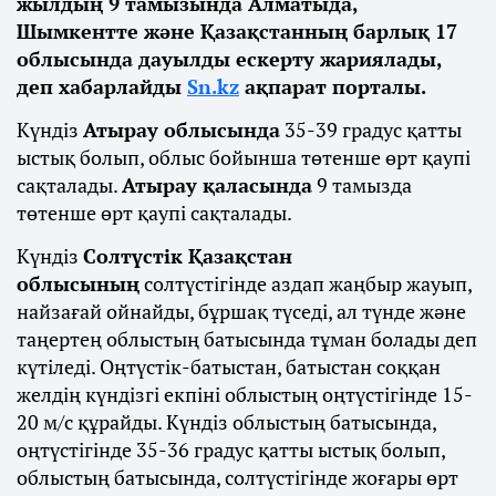
жылдың 9 тамызында Алматыда,
Шымкентте және Қазақстанның барлық 17
облысында дауылды ескерту жариялады,
деп хабарлайды
Sn.kz
ақпарат порталы.
Күндіз
Атырау облысында
35-39 градус қатты
ыстық болып, облыс бойынша төтенше өрт қаупі
сақталады.
Атырау қаласында
9 тамызда
төтенше өрт қаупі сақталады.
Күндіз
Солтүстік Қазақстан
облысының
солтүстігінде аздап жаңбыр жауып,
найзағай ойнайды, бұршақ түседі, ал түнде және
таңертең облыстың батысында тұман болады деп
күтіледі. Оңтүстік-батыстан, батыстан соққан
желдің күндізгі екпіні облыстың оңтүстігінде 15-
20 м/с құрайды. Күндіз облыстың батысында,
оңтүстігінде 35-36 градус қатты ыстық болып,
облыстың батысында, солтүстігінде жоғары өрт