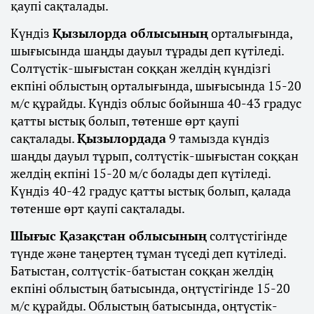
қаупі сақталады.
Күндіз
Қызылорда облысының
орталығында,
шығысында шаңды дауыл тұрады деп күтіледі.
Солтүстік-шығыстан соққан желдің күндізгі
екпіні облыстың орталығында, шығысында 15-20
м/с құрайды. Күндіз облыс бойынша 40-43 градус
қатты ыстық болып, төтенше өрт қаупі
сақталады.
Қызылордада
9 тамызда күндіз
шаңды дауыл тұрып, солтүстік-шығыстан соққан
желдің екпіні 15-20 м/с болады деп күтіледі.
Күндіз 40-42 градус қатты ыстық болып, қалада
төтенше өрт қаупі сақталады.
Шығыс Қазақстан облысының
солтүстігінде
түнде және таңертең тұман түседі деп күтіледі.
Батыстан, солтүстік-батыстан соққан желдің
екпіні облыстың батысында, оңтүстігінде 15-20
м/с құрайды. Облыстың батысында, оңтүстік-