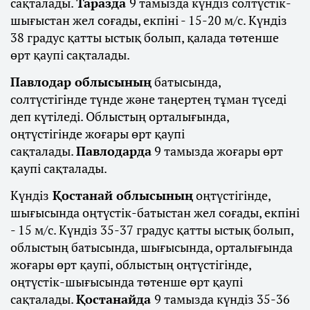
сақталады.
Таразда
9 тамызда күндіз солтүстік-
шығыстан жел соғады, екпіні - 15-20 м/с. Күндіз
38 градус қатты ыстық болып, қалада төтенше
өрт қаупі сақталады.
Павлодар облысының
батысында,
солтүстігінде түнде және таңертең тұман түседі
деп күтіледі. Облыстың орталығында,
оңтүстігінде жоғары өрт қаупі
сақталады.
Павлодарда
9 тамызда жоғары өрт
қаупі сақталады.
Күндіз
Қостанай облысының
оңтүстігінде,
шығысында оңтүстік-батыстан жел соғады, екпіні
- 15 м/с. Күндіз 35-37 градус қатты ыстық болып,
облыстың батысында, шығысында, орталығында
жоғары өрт қаупі, облыстың оңтүстігінде,
оңтүстік-шығысында төтенше өрт қаупі
сақталады.
Қостанайда
9 тамызда күндіз 35-36