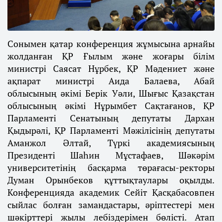
Сонымен қатар конференция жұмысына арнайы
жолданған ҚР Ғылым және жоғары білім
министрі Саясат Нұрбек, ҚР Мәдениет және
ақпарат министрі Аида Балаева, Абай
облысының әкімі Берік Уәли, Шығыс Қазақстан
облысының әкімі Нұрымбет Сақтағанов, ҚР
Парламенті Сенатының депутаты Дархан
Қыдырәлі, ҚР Парламенті Мәжілісінің депутаты
Аманжол Әлтай, Түркі академиясының
Президенті Шаһин Мұстафаев, Шәкәрім
университетінің басқарма төрағасы-ректоры
Думан Орынбеков құттықтаулары оқылды.
Конференцияда академик Сейіт Қасқабасовпен
сыйлас болған замандастары, әріптестері мен
шәкірттері жылы лебіздерімен бөлісті. Атап