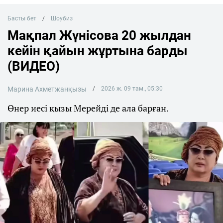
Басты бет
Шоубиз
Мақпал Жүнісова 20 жылдан
кейін қайын жұртына барды
(ВИДЕО)
Марина Ахметжанқызы
2026 ж. 09 там., 05:30
Өнер иесі қызы Мерейді де ала барған.