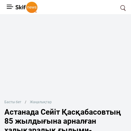
Басты бет
Жаңалықтар
Астанада Сейіт Қасқабасовтың
85 жылдығына арналған
халықаралық ғылыми-