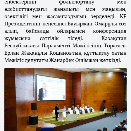
еңбектерінің фольклортану мен
әдебиеттанудағы жаңалығы мен маңызын,
өзектілігі мен жасампаздығын зерделеді. ҚР
Президентінің кеңесшісі Бауыржан Омарұлы сөз
алып, байсалды ойларымен конференция
жұмысына сәттілік тіледі. Қазақстан
Республикасы Парламенті Мәжілісінің Төрағасы
Ерлан Жақанұлы Қошановтың құттықтау хатын
Мәжіліс депутаты Жанарбек Әшімжан жеткізді.