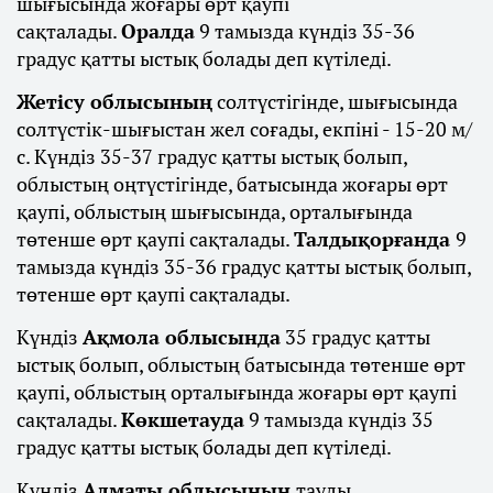
шығысында жоғары өрт қаупі
сақталады.
Оралда
9 тамызда күндіз 35-36
градус қатты ыстық болады деп күтіледі.
Жетісу облысының
солтүстігінде, шығысында
солтүстік-шығыстан жел соғады, екпіні - 15-20 м/
с. Күндіз 35-37 градус қатты ыстық болып,
облыстың оңтүстігінде, батысында жоғары өрт
қаупі, облыстың шығысында, орталығында
төтенше өрт қаупі сақталады.
Талдықорғанда
9
тамызда күндіз 35-36 градус қатты ыстық болып,
төтенше өрт қаупі сақталады.
Күндіз
Ақмола облысында
35 градус қатты
ыстық болып, облыстың батысында төтенше өрт
қаупі, облыстың орталығында жоғары өрт қаупі
сақталады.
Көкшетауда
9 тамызда күндіз 35
градус қатты ыстық болады деп күтіледі.
Күндіз
Алматы облысының
таулы