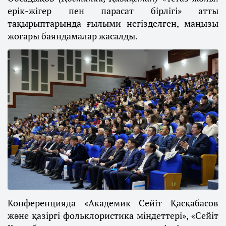
ерік-жігер пен парасат бірлігі» атты
тақырыптарында ғылыми негізделген, маңызы
жоғары баяндамалар жасалды.
Конференцияда «Академик Сейіт Қасқабасов
және қазіргі фольклористика міндеттері», «Сейіт