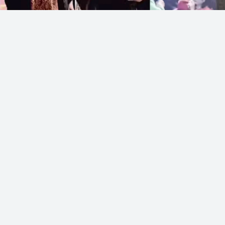
Фото: Видеодан алынған кадр
Мақпал Жүнісова Заманбек Нұрқаділовтің
қазасынан кейін алғаш рет Кегенге барды,
деп хабарлайды
Sn.kz
ақпарат порталы.
Өнер иесі қызы Мерейді де ала барған.
Заманбек Нұрқаділовтің музейіне ат басын
бұрып, аралады.
Мақпал Жүнісованың марқұм күйеуін еске алып,
ұзақ тұрғанын да байқауға болады.
Қолтаңбасын, тілегін қалдырды. Кеген
ауданының жұртшылығымен кездесті.
Әншіге арнайы құрмет көрсетіліп, дастарған