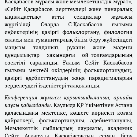
Қасқабасов мұрасы және мемлекетшілдік мұрат»,
«Сейіт Қасқабасов зерттеулері және пәнаралық
ықпалдастық» атты секциялар жұмысы
жүргізілді. Оларда С.Қасқабасов ғылыми
еңбектерінің қазіргі фольклортану, филология
саласы мен гуманитарлық білім беру жүйесіндегі
маңызы талданып, рухани және мәдени
құндылықтар хақындағы ой-толғамдарының
өзектілі сараланды. Ғалым Сейіт Қасқабасов
ғылыми мектебі өкілдерінің фольклортанудың,
қазіргі әдебиеттанудың жаңа парадигмаларын
зерделеудегі ізденістері талқыланды.
Конференция жұмысы қорытындыланып, арнайы
қаулы қабылданды.
Қаулыда ҚР Үкіметінен Астана
қаласындағы мектепке, көшеге көрнекті қоғам
қайраткері, фольклортанушы, әдебиеттанушы,
Мемлекеттік сыйлықтың лауреаты, академик
Сейіт Асқарұлы Қасқабасовтың есімін беру