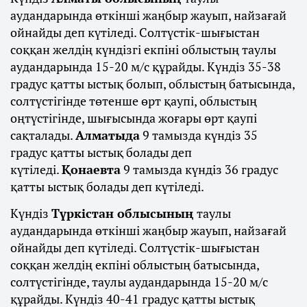
аудандарында өткінші жаңбыр жауып, найзағай
ойнайды деп күтіледі. Солтүстік-шығыстан
соққан желдің күндізгі екпіні облыстың таулы
аудандарында 15-20 м/с құрайды. Күндіз 35-38
градус қатты ыстық болып, облыстың батысында,
солтүстігінде төтенше өрт қаупі, облыстың
оңтүстігінде, шығысында жоғары өрт қаупі
сақталады.
Алматыда
9 тамызда күндіз 35
градус қатты ыстық болады деп
күтіледі.
Қонаевта
9 тамызда күндіз 36 градус
қатты ыстық болады деп күтіледі.
Күндіз
Түркістан облысының
таулы
аудандарында өткінші жаңбыр жауып, найзағай
ойнайды деп күтіледі. Солтүстік-шығыстан
соққан желдің екпіні облыстың батысында,
солтүстігінде, таулы аудандарында 15-20 м/с
құрайды. Күндіз 40-41 градус қатты ыстық