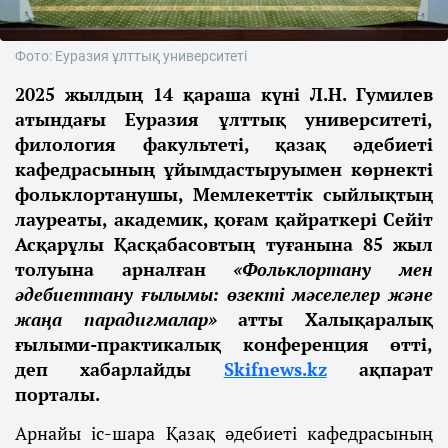
Фото: Еуразия ұлттық университеті
2025 жылдың 14 қараша күні Л.Н. Гумилев
атындағы Еуразия ұлттық университеті,
филология факультеті, қазақ әдебиеті
кафедрасының ұйымдастыруымен көрнекті
фольклортанушы, Мемлекеттік сыйлықтың
лауреаты, академик, қоғам қайраткері Сейіт
Асқарұлы Қасқабасовтың туғанына 85 жыл
толуына арналған
«Фольклортану мен
әдебиеттану ғылымы: өзекті мәселелер және
жаңа парадигмалар»
атты Халықаралық
ғылыми-практикалық конференция өтті,
деп хабарлайды
Skifnews.kz
ақпарат
порталы.
Арнайы іс-шара Қазақ әдебиеті кафедрасының