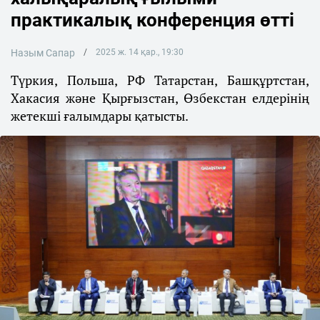
практикалық конференция өтті
Назым Сапар
2025 ж. 14 қар., 19:30
Түркия, Польша, РФ Татарстан, Башқұртстан,
Хакасия және Қырғызстан, Өзбекстан елдерінің
жетекші ғалымдары қатысты.