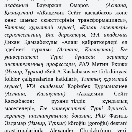
академигі
Бауыржан Омаров
(Астана,
Қазақстан) «
АКадемик Сейіт қасқабасов және
көне шығыс сюжеттерінің трансформациясы»,
Ұлттық құрылтай мүшесі, «Қазақ газеттері»
серіктестігінің Бас директоры, ҰҒА академигі
Дихан Қамзабекұлы «Алаш қайраткерлері ел
әдебиеті туралы»
(Астана, Қазақстан), Еге
университеті Түркі дүниесін зерттеу
институтының профессоры, PhD
Метин Екижи
(Измир, Түркия)
«Seit A. Kaskabasov ve türk dünyasi
folklor çalişmalarina katkilari»,
Ұлттық құрылтай
мүшесі,
ҰҒА академигі
Кәрімбек Құрманәлиев
(Астана, Қазақстан)
«Академик Сейіт
Қасқабасов: рухани-тілдік құндылық
мәселелері»,
Еге университеті Түркі дүниесін
зерттеу институтының доценті, PhD
Фазиль
Оздамар
(Измир, Түркия)
köroğlu (goroğlu) destani
araştirmalarinda Alexander Chodzko’nun yeri,