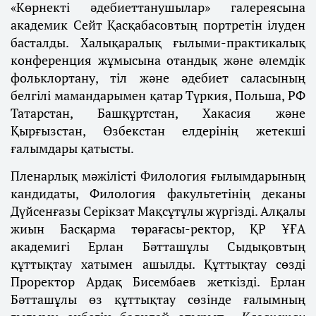
«Көрнекті әдебиеттанушылар» галереясына
академик Сейт Қасқабасовтың портретін ілуден
басталды. Халықаралық ғылыми-практикалық
конференция жұмысына отандық және әлемдік
фольклортану, тіл және әдебиет саласының
белгілі мамандарымен қатар Түркия, Польша, РФ
Татарстан, Башқұртстан, Хакасия және
Қырғызстан, Өзбекстан елдерінің жетекші
ғалымдары қатысты.
Пленарлық мәжілісті Филология ғылымдарының
кандидаты, Филология факультетінің деканы
Дүйсенғазы Серікзат Мақсұтұлы жүргізді. Алқалы
жиын Басқарма төрағасы-ректор, ҚР ҰҒА
академигі Ерлан Бәтташұлы Сыдықовтың
құттықтау хатымен ашылды. Құттықтау сөзді
Проректор Ардақ Бисембаев жеткізді. Ерлан
Бәтташұлы өз құттықтау сөзінде ғалымның