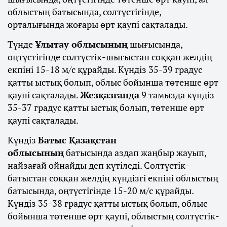
облыстың батысында, солтүстігінде,
орталығында жоғары өрт қаупі сақталады.
Түнде
Ұлытау облысының
шығысында,
оңтүстігінде солтүстік-шығыстан соққан желдің
екпіні 15-18 м/с құрайды. Күндіз 35-39 градус
қатты ыстық болып, облыс бойынша төтенше өрт
қаупі сақталады.
Жезқазғанда
9 тамызда күндіз
35-37 градус қатты ыстық болып, төтенше өрт
қаупі сақталады.
Күндіз
Батыс Қазақстан
облысының
батысында аздап жаңбыр жауып,
найзағай ойнайды деп күтіледі. Солтүстік-
батыстан соққан желдің күндізгі екпіні облыстың
батысында, оңтүстігінде 15-20 м/с құрайды.
Күндіз 35-38 градус қатты ыстық болып, облыс
бойынша төтенше өрт қаупі, облыстың солтүстік-