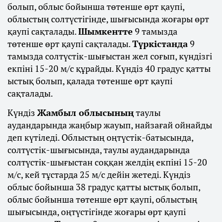
болып, облыс бойынша төтенше өрт қаупі,
облыстың солтүстігінде, шығысында жоғары өрт
қаупі сақталады.
Шымкентте
9 тамызда
төтенше өрт қаупі сақталады.
Түркістанда
9
тамызда солтүстік-шығыстан жел соғып, күндізгі
екпіні 15-20 м/с құрайды. Күндіз 40 градус қатты
ыстық болып, қалада төтенше өрт қаупі
сақталады.
Күндіз
Жамбыл облысының
таулы
аудандарында жаңбыр жауып, найзағай ойнайды
деп күтіледі. Облыстың оңтүстік-батысында,
солтүстік-шығысында, таулы аудандарында
солтүстік-шығыстан соққан желдің екпіні 15-20
м/с, кей тұстарда 25 м/с дейін жетеді. Күндіз
облыс бойынша 38 градус қатты ыстық болып,
облыс бойынша төтенше өрт қаупі, облыстың
шығысында, оңтүстігінде жоғары өрт қаупі