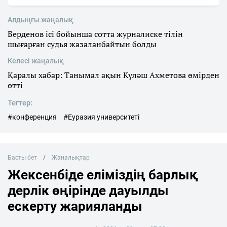
Алдыңғы жаңалық
Берденов ісі бойынша сотта журналиске тілін
шығарған судья жазаланбайтын болды
Келесі жаңалық
Қаралы хабар: Танымал ақын Күләш Ахметова өмірден
өтті
Тегтер:
#конференция
#Еуразия университеті
Басты бет
Жаңалықтар
Жексенбіде еліміздің барлық
дерлік өңірінде дауылды
ескерту жарияланды