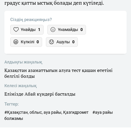
градус қатты ыстық болады деп күтіледі.
Сіздің реакцияңыз?
Ұнайды
1
Ұнамайды
0
Күлкілі
0
Ашулы
0
Алдыңғы жаңалық
Қазақстан азаматтығын алуға тест қашан өтетіні
белгілі болды
Келесі жаңалық
Елімізде Абай күндері басталды
Тегтер:
#Қазақстан, облыс, ауа райы, Қазгидромет
#ауа райы
болжамы