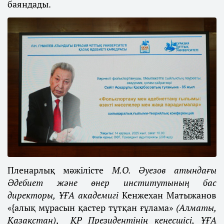
баяндады.
Пленарлық мәжілісте
М.О. Әуезов атындағы
Әдебиет және өнер институтының бас
директоры, ҰҒА академигі
Кенжехан Матыжанов
«{алық мұрасын қастер тұтқан ғұлама»
(Алматы,
Қазақстан)
,
ҚР Президентінің кеңесшісі,
ҰҒА