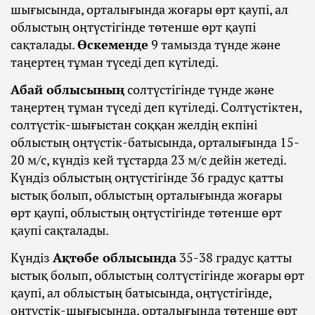
шығысында, орталығында жоғары өрт қаупі, ал
облыстың оңтүстігінде төтенше өрт қаупі
сақталады.
Өскеменде
9 тамызда түнде және
таңертең тұман түседі деп күтіледі.
Абай облысының
солтүстігінде түнде және
таңертең тұман түседі деп күтіледі. Солтүстіктен,
солтүстік-шығыстан соққан желдің екпіні
облыстың оңтүстік-батысында, орталығында 15-
20 м/с, күндіз кей тұстарда 23 м/с дейін жетеді.
Күндіз облыстың оңтүстігінде 36 градус қатты
ыстық болып, облыстың орталығында жоғары
өрт қаупі, облыстың оңтүстігінде төтенше өрт
қаупі сақталады.
Күндіз
Ақтөбе облысында
35-38 градус қатты
ыстық болып, облыстың солтүстігінде жоғары өрт
қаупі, ал облыстың батысында, оңтүстігінде,
оңтүстік-шығысында, орталығында төтенше өрт