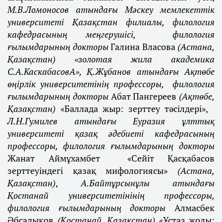
М.В.Ломоносов атындағы Мәскеу мемлекеттік
университеті Қазақстан филиалы, филология
кафедрасының меңгерушісі, филология
ғылымдарының докторы
Галина Власова
(Астана,
Қазақстан) «золотая жила академика
С.А.КаскабасовА», Қ.Жұбанов атындағы Ақтөбе
өңірлік университетінің профессоры, филология
ғылымдарының докторы
Абат Пангереев
(Ақтөбе,
Қазақстан)
«Баллада жыр: зерттеу тәсілдері»,
Л.Н.Гумилев атындағы Еуразия ұлттық
университеті қазақ әдебиеті кафедрасының
профессоры, филология ғылымдарының докторы
Жанат Аймұхамбет
«Сейіт Қасқабасов
зерттеуіндегі қазақ мифологиясы»
(Астана,
Қазақстан)
,
А.Байтұрсынұлы атындағы
Қостанай университетінінің профессоры,
филология ғылымдарының докторы
Алмасбек
Әбсадықов
(Қостанай, Қазақстан)
«Ұстаз жолы: