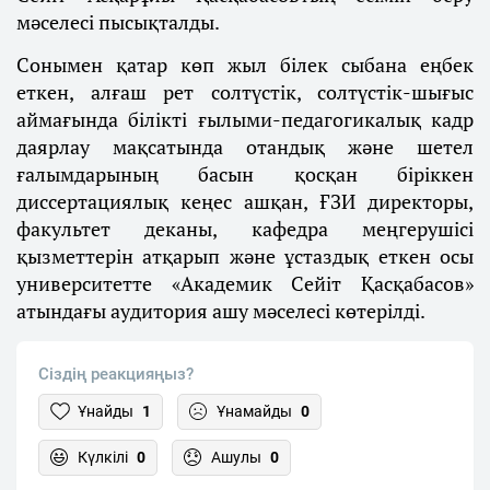
мәселесі пысықталды.
Сонымен қатар көп жыл білек сыбана еңбек
еткен, алғаш рет солтүстік, солтүстік-шығыс
аймағында білікті ғылыми-педагогикалық кадр
даярлау мақсатында отандық және шетел
ғалымдарының басын қосқан біріккен
диссертациялық кеңес ашқан, ҒЗИ директоры,
факультет деканы, кафедра меңгерушісі
қызметтерін атқарып және ұстаздық еткен осы
университетте «Академик Сейіт Қасқабасов»
атындағы аудитория ашу мәселесі көтерілді.
Сіздің реакцияңыз?
Ұнайды
1
Ұнамайды
0
Күлкілі
0
Ашулы
0