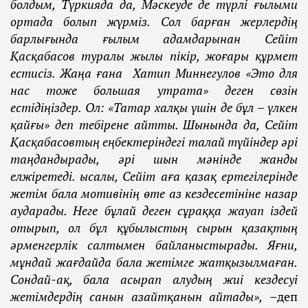
болдым, Түркияда да, Мәскеуде де түрлі ғылыми
ортада болып жүрміз. Сол барған жерлердің
барлығында ғылым адамдарынан Сейіт
Қасқабасов туралы жылы пікір, жоғары құрмет
естисіз. Жаңа ғана
Хатип Миннегулов «Это для
нас тоже большая утрата» деген сөзін
естідіңіздер. Ол: «Татар халқы үшін де бұл – үлкен
қайғы» деп тебірене айтты. Шынында да, Сейіт
Қасқабасовтың еңбектеріндегі талай түйіндер әрі
таңдандырады, әрі шын мәнінде жанды
елжіретеді. ысалы, Сейіт аға қазақ ертегілерінде
жетім бала мотивінің өте аз кездесетініне назар
аударады. Неге бұлай деген сұраққа жауап іздей
отырып, ол бұл құбылыстың сырын қазақтың
әрменгерлік салтымен байланыстырады. Яғни,
мұндай жағдайда бала жетімге жатқызылмаған.
Сондай-ақ, бала асырап алудың жиі кездесуі
жетімдердің санын азайтқанын айтады»,
–
деп