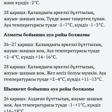
және күндіз -2°С.
28 қараша: Қалыңдығы әркелкі бұлттылық,
жауын-шашын жоқ. Түнде және таңертең тұман.
Ауа температурасы түнде -5–7°С, күндіз -1–3°С.
Алматы бойынша ауа райы болжамы
26–27 қараша: Қалыңдығы әркелкі бұлттылық,
жауын-шашын жоқ. Ауа температурасы түнде
+2–4°С, күндіз +14–16°С.
28 қараша: Қалыңдығы әркелкі бұлттылық,
жауын-шашын жоқ. Жел әлсіз болуы мүмкін. Ауа
температурасы түнде +2–4°С, күндіз +11–13°С.
Шымкент бойынша ауа райы болжамы
26 қараша: Аздаған бұлттылық, жауын-шашын
жоқ. Ауа температурасы түнде -1–+1°С, күндіз
+16–18°С.