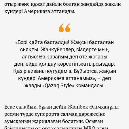
отыр және құжат дайын болған жағдайда жақын
күндері Америкаға аттанады.
«Бәрі қайта басталды! Жақсы басталған
сияқты. Жанкүйерлер, сіздерге мың
алғыс! Өз қазағым деп өте жоғары
деңгейде қолдау көрсетіп жатырсыздар.
Қазір визаны күтудеміз. Бұйыртса, жақын
күндері Америкаға аттанамыз», – деп
жазды «Qazaq Style» командасы.
Еске салайық, бұған дейін Жәнібек Әлімханұлы
ресми түрде суперорта салмақ дәрежесіне
ауысқанын жариялаған болатын. Осыған
байланысты ол орта салмақтағы WBO әлем