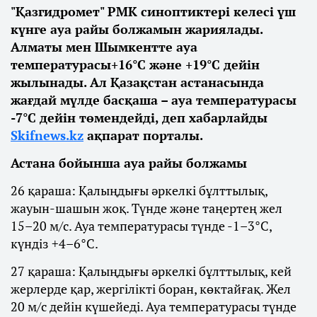
"Қазгидромет" РМК синоптиктері келесі үш
күнге ауа райы болжамын жариялады.
Алматы мен Шымкентте ауа
температурасы+16°С және +19°С дейін
жылынады. Ал Қазақстан астанасында
жағдай мүлде басқаша – ауа температурасы
-7°С дейін төмендейді, деп хабарлайды
Skifnews.kz
ақпарат порталы.
Астана бойынша ауа райы болжамы
26 қараша: Қалыңдығы әркелкі бұлттылық,
жауын-шашын жоқ. Түнде және таңертең жел
15–20 м/с. Ауа температурасы түнде -1–3°С,
күндіз +4–6°С.
27 қараша: Қалыңдығы әркелкі бұлттылық, кей
жерлерде қар, жергілікті боран, көктайғақ. Жел
20 м/с дейін күшейеді. Ауа температурасы түнде