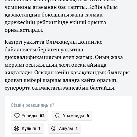
чемпионы атағынан бас тартты. Кейін ұйым
қазақстандық боксшыны жаңа салмақ
дәрежесінің рейтингінде екінші орынға
орналастырды.
Қазіргі уақытта Әлімханұлы допингке
байланысты берілген уақытша
дисквалификациясын өтеп жатыр. Оның жаза
мерзімі осы жылдың желтоқсан айында
аяқталады. Осыдан кейін қазақстандық былғары
қолғап шебері шаршы алаңға қайта оралып,
суперорта салмақтағы мансабын бастайды.
Сіздің реакцияңыз?
Ұнайды
62
Ұнамайды
6
Күлкілі
1
Ашулы
1