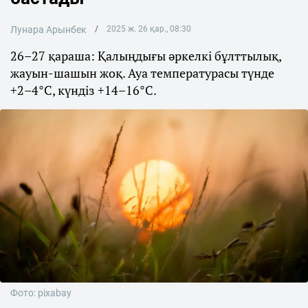
Лунара Арынбек
2025 ж. 26 қар., 08:30
26–27 қараша: Қалыңдығы әркелкі бұлттылық,
жауын-шашын жоқ. Ауа температурасы түнде
+2–4°С, күндіз +14–16°С.
Фото: pixabay