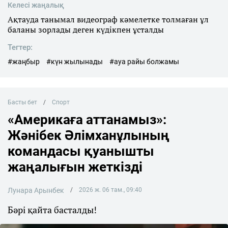
Келесі жаңалық
Ақтауда танымал видеограф кәмелетке толмаған ұл
баланы зорлады деген күдікпен ұсталды
Тегтер:
#жаңбыр
#күн жылынады
#ауа райы болжамы
Басты бет
Спорт
«Америкаға аттанамыз»:
Жәнібек Әлімханұлының
командасы қуанышты
жаңалығын жеткізді
Лунара Арынбек
2026 ж. 06 там., 09:40
Бәрі қайта басталды!