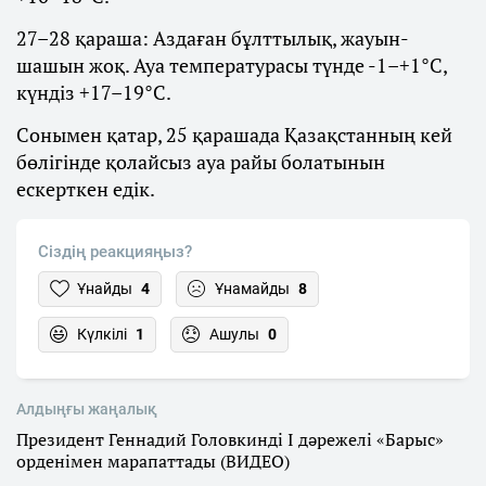
27–28 қараша: Аздаған бұлттылық, жауын-
шашын жоқ. Ауа температурасы түнде -1–+1°С,
күндіз +17–19°С.
Сонымен қатар, 25 қарашада Қазақстанның кей
бөлігінде қолайсыз ауа райы болатынын
ескерткен едік.
Сіздің реакцияңыз?
Ұнайды
4
Ұнамайды
8
Күлкілі
1
Ашулы
0
Алдыңғы жаңалық
Президент Геннадий Головкинді І дәрежелі «Барыс»
орденімен марапаттады (ВИДЕО)