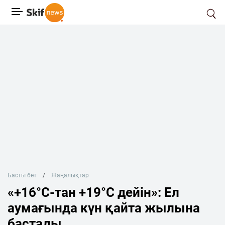
Басты бет
Жаңалықтар
«+16°С-тан +19°С дейін»: Ел
аумағында күн қайта жылына
бастады