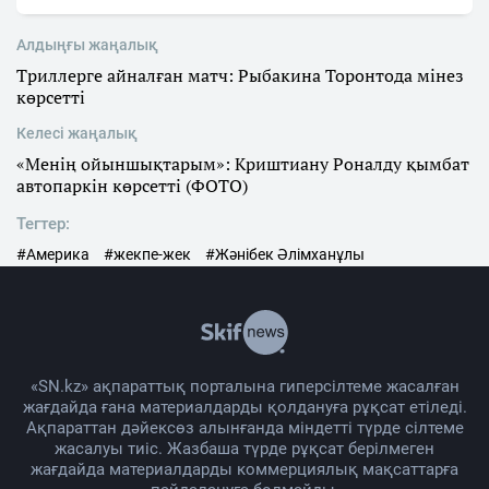
Алдыңғы жаңалық
Триллерге айналған матч: Рыбакина Торонтода мінез
көрсетті
Келесі жаңалық
«Менің ойыншықтарым»: Криштиану Роналду қымбат
автопаркін көрсетті (ФОТО)
Тегтер:
#Америка
#жекпе-жек
#Жәнібек Әлімханұлы
«SN.kz» ақпараттық порталына гиперсілтеме жасалған
жағдайда ғана материалдарды қолдануға рұқсат етіледі.
Ақпараттан дәйексөз алынғанда міндетті түрде сілтеме
жасалуы тиіс. Жазбаша түрде рұқсат берілмеген
жағдайда материалдарды коммерциялық мақсаттарға