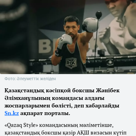
Фото: Әлеуметтік желіден
Қазақстандық кәсіпқой боксшы Жәнібек
Әлімханұлының командасы алдағы
жоспарларымен бөлісті, деп хабарлайды
Sn.kz
ақпарат порталы.
«Qazaq Style» командасының мәліметінше,
қазақстандық боксшы қазір АҚШ визасын күтіп