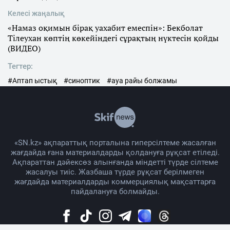
Келесі жаңалық
«Намаз оқимын бірақ уахабит емеспін»: Бекболат
Тілеухан көптің көкейіндегі сұрақтың нүктесін қойды
(ВИДЕО)
Тегтер:
#Аптап ыстық
#синоптик
#ауа райы болжамы
«SN.kz» ақпараттық порталына гиперсілтеме жасалған
жағдайда ғана материалдарды қолдануға рұқсат етіледі.
Ақпараттан дәйексөз алынғанда міндетті түрде сілтеме
жасалуы тиіс. Жазбаша түрде рұқсат берілмеген
жағдайда материалдарды коммерциялық мақсаттарға
пайдалануға болмайды.