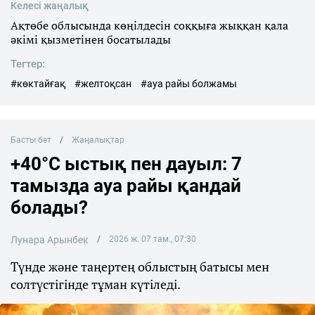
Келесі жаңалық
Ақтөбе облысында көңілдесін соққыға жыққан қала
әкімі қызметінен босатылады
Тегтер:
#көктайғақ
#желтоқсан
#ауа райы болжамы
Басты бет
Жаңалықтар
+40°C ыстық пен дауыл: 7
тамызда ауа райы қандай
болады?
Лунара Арынбек
2026 ж. 07 там., 07:30
Түнде және таңертең облыстың батысы мен
солтүстігінде тұман күтіледі.