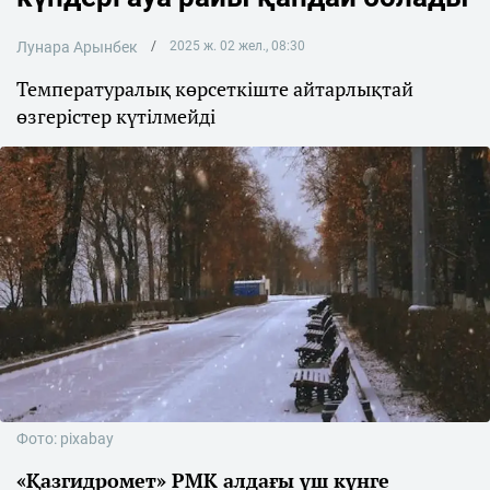
Лунара Арынбек
2025 ж. 02 жел., 08:30
Температуралық көрсеткіште айтарлықтай
өзгерістер күтілмейді
Фото: pixabay
«Қазгидромет» РМК алдағы үш күнге