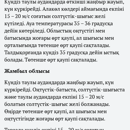
Күндіз таулы аудандарда өткінші жаңбыр жауып,
күн күркірейді. Алакөл көлдері аймағында екпіні
15 – 20 м/с соғатын солтүстік-шығыс желі
күтіледі. Ауа температурасы 35 – 36 градусқа
дейін көтеріледі. Облыстың оңтүстігі мен
батысында жоғары өрт қаупі, ал шығысы мен
орталығында төтенше өрт қаупі сақталады.
Талдықорғанда күндіз 35 градусқа дейін ыстық
болады. Төтенше өрт қаупі сақталады.
Жамбыл облысы
Күндіз таулы аудандарда жаңбыр жауып, күн
күркірейді. Оңтүстік-батыста, солтүстік-шығыста
және таулы аудандарда екпіні 15 – 20 м/с
болатын солтүстік-шығыс желі болжанады.
Өңірде төтенше өрт қаупі, ал шығысы мен
оңтүстігінде жоғары өрт қаупі сақталады.
Таразда күндіз екпіні 15 – 20 м/с соғатын