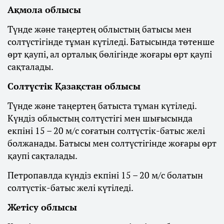
Ақмола облысы
Түнде және таңертең облыстың батысы мен
солтүстігінде тұман күтіледі. Батысында төтенше
өрт қаупі, ал орталық бөлігінде жоғары өрт қаупі
сақталады.
Солтүстік Қазақстан облысы
Түнде және таңертең батыста тұман күтіледі.
Күндіз облыстың солтүстігі мен шығысында
екпіні 15 – 20 м/с соғатын солтүстік-батыс желі
болжанады. Батысы мен солтүстігінде жоғары өрт
қаупі сақталады.
Петропавлда күндіз екпіні 15 – 20 м/с болатын
солтүстік-батыс желі күтіледі.
Жетісу облысы