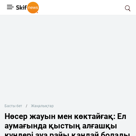
Басты бет
Жаңалықтар
Нөсер жауын мен көктайғақ: Ел
аумағында қыстың алғашқы
күндері ауа райы қандай болады