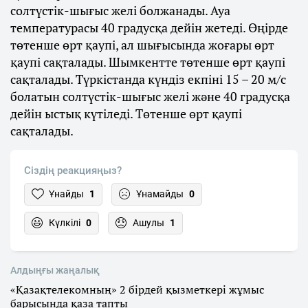
солтүстік-шығыс желі болжанады. Ауа
температурасы 40 градусқа дейін жетеді. Өңірде
төтенше өрт қаупі, ал шығысында жоғары өрт
қаупі сақталады. Шымкентте төтенше өрт қаупі
сақталады. Түркістанда күндіз екпіні 15 – 20 м/с
болатын солтүстік-шығыс желі және 40 градусқа
дейін ыстық күтіледі. Төтенше өрт қаупі
сақталады.
Сіздің реакцияңыз?
Ұнайды
1
Ұнамайды
0
Күлкілі
0
Ашулы
1
Алдыңғы жаңалық
«Қазақтелекомның» 2 бірдей қызметкері жұмыс
барысында қаза тапты