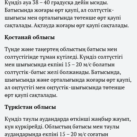
Күндіз ауа 38 – 40 градусқа дейін ысиды.
Батысында жоғары өрт қаупі, ал солтүстік-
шығысы мен орталығында төтенше өрт қаупі
сақталады. Ақтауда жоғары өрт қаупі сақталады.
Қостанай облысы
Түнде және таңертең облыстың батысы мен
солтүстігінде тұман күтіледі. Күндіз солтүстігі
мен шығысында екпіні 15 – 20 м/с болатын
солтүстік-батыс желі болжанады. Батысында,
шығысында және орталығында жоғары өрт қаупі,
ал оңтүстігі мен оңтүстік-шығысында төтенше
өрт қаупі сақталады.
Түркістан облысы
Күндіз таулы аудандарда өткінші жаңбыр жауып,
күн күркірейді. Облыстың батысы мен таулы
аудандарында екпіні 15 – 20 м/с соғатын