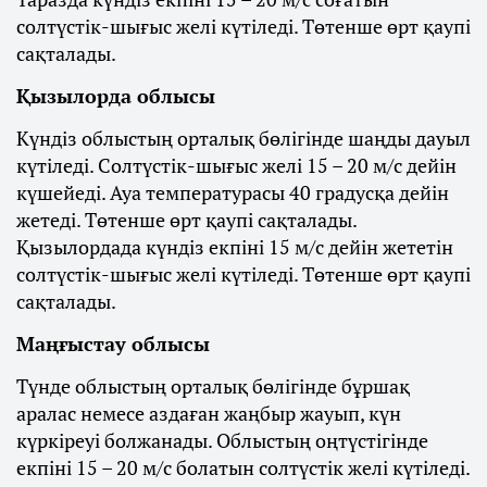
солтүстік-шығыс желі күтіледі. Төтенше өрт қаупі
сақталады.
Қызылорда облысы
Күндіз облыстың орталық бөлігінде шаңды дауыл
күтіледі. Солтүстік-шығыс желі 15 – 20 м/с дейін
күшейеді. Ауа температурасы 40 градусқа дейін
жетеді. Төтенше өрт қаупі сақталады.
Қызылордада күндіз екпіні 15 м/с дейін жететін
солтүстік-шығыс желі күтіледі. Төтенше өрт қаупі
сақталады.
Маңғыстау облысы
Түнде облыстың орталық бөлігінде бұршақ
аралас немесе аздаған жаңбыр жауып, күн
күркіреуі болжанады. Облыстың оңтүстігінде
екпіні 15 – 20 м/с болатын солтүстік желі күтіледі.