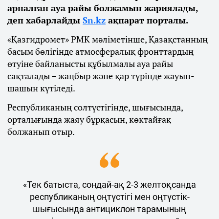
арналған ауа райы болжамын жариялады,
деп хабарлайды
Sn.kz
ақпарат порталы.
«Қазгидромет» РМК мәліметінше, Қазақстанның
басым бөлігінде атмосфералық фронттардың
өтуіне байланысты құбылмалы ауа райы
сақталады – жаңбыр және қар түрінде жауын-
шашын күтіледі.
Республиканың солтүстігінде, шығысында,
орталығында жаяу бұрқасын, көктайғақ
болжанып отыр.
«Тек батыста, сондай-ақ 2-3 желтоқсанда
республиканың оңтүстігі мен оңтүстік-
шығысында антициклон тарамының