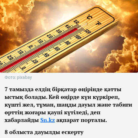
Фото: pixabay
7 тамызда елдің бірқатар өңірінде қатты
ыстық болады. Кей өңірде күн күркіреп,
күшті жел, тұман, шаңды дауыл және табиғи
өрттің жоғары қаупі күтіледі, деп
хабарлайды
Sn.kz
ақпарат порталы.
8 облыста дауылды ескерту