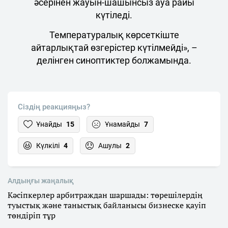
әсерінен жауын-шашынсыз ауа райы
күтіледі.
Температуралық көрсеткіште
айтарлықтай өзгерістер күтілмейді», –
делінген синоптиктер болжамында.
Сіздің реакцияңыз?
Ұнайды
15
Ұнамайды
7
Күлкілі
4
Ашулы
2
Алдыңғы жаңалық
Кәсіпкерлер арбитраждан шаршады: төрешілердің
туыстық және таныстық байланысы бизнеске қауіп
төндіріп тұр