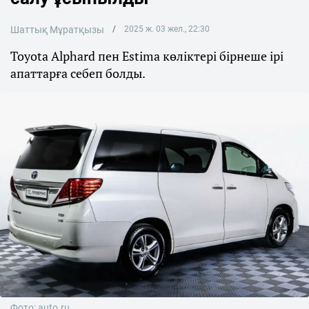
Шаттық Мұратқызы
2025 ж. 03 жел., 22:30
Toyota Alphard пен Estima көліктері бірнеше ірі
апаттарға себеп болды.
Фото: auto.ru