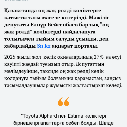
Қазақстанда оң жақ рөлді көліктерге
қатысты тағы мәселе көтерілді. Мәжіліс
депутаты Елнұр Бейсенбаев барлық “оң
жақ рөлді” көліктерді пайдалануға
толығымен тыйым салуды ұсынды, деп
хабарлайды
Sn.kz
ақпарат порталы.
2025 жылы жол-көлік оқиғаларының 27%-ға өсуі
қауіпті жағдай туғызып отыр. Депутаттың
мәлімдеуінше, таксиде оң жақ рөлді көлік
қолдануға тыйым болғанына қарамастан, заңсыз
тасымалдаушылар жұмысты жалғастырып келеді.
“Toyota Alphard пен Estima көліктері
бірнеше ірі апаттарға себеп болды. Шілде