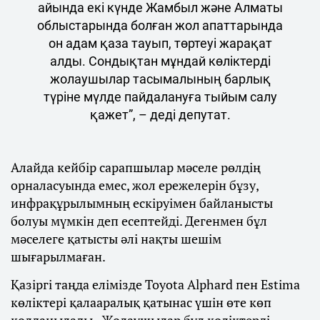
айында екі күнде Жамбыл және Алматы
облыстарында болған жол апаттарында
он адам қаза тауып, төртеуі жарақат
алды. Сондықтан мұндай көліктерді
жолаушылар тасымалының барлық
түріне мүлде пайдалануға тыйым салу
қажет”, – деді депутат.
Алайда кейбір сарапшылар мәселе рөлдің
орналасуында емес, жол ережелерін бұзу,
инфрақұрылымның ескіруімен байланысты
болуы мүмкін деп есептейді. Дегенмен бұл
мәселеге қатысты әлі нақты шешім
шығарылмаған.
Қазіргі таңда елімізде Toyota Alphard пен Estima
көліктері қалааралық қатынас үшін өте көп