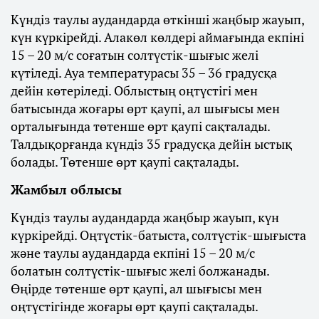
Күндіз таулы аудандарда өткінші жаңбыр жауып,
күн күркірейді. Алакөл көлдері аймағында екпіні
15 – 20 м/с соғатын солтүстік-шығыс желі
күтіледі. Ауа температурасы 35 – 36 градусқа
дейін көтеріледі. Облыстың оңтүстігі мен
батысында жоғары өрт қаупі, ал шығысы мен
орталығында төтенше өрт қаупі сақталады.
Талдықорғанда күндіз 35 градусқа дейін ыстық
болады. Төтенше өрт қаупі сақталады.
Жамбыл облысы
Күндіз таулы аудандарда жаңбыр жауып, күн
күркірейді. Оңтүстік-батыста, солтүстік-шығыста
және таулы аудандарда екпіні 15 – 20 м/с
болатын солтүстік-шығыс желі болжанады.
Өңірде төтенше өрт қаупі, ал шығысы мен
оңтүстігінде жоғары өрт қаупі сақталады.