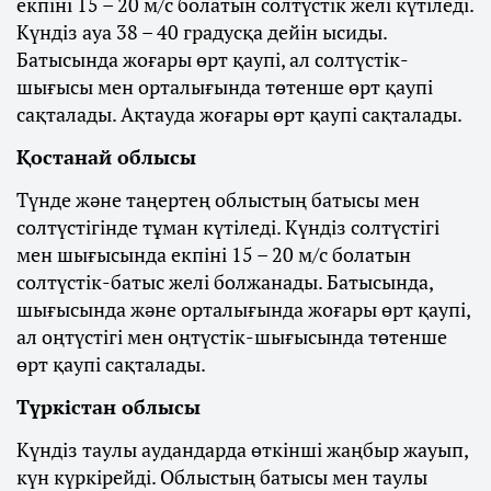
екпіні 15 – 20 м/с болатын солтүстік желі күтіледі.
Күндіз ауа 38 – 40 градусқа дейін ысиды.
Батысында жоғары өрт қаупі, ал солтүстік-
шығысы мен орталығында төтенше өрт қаупі
сақталады. Ақтауда жоғары өрт қаупі сақталады.
Қостанай облысы
Түнде және таңертең облыстың батысы мен
солтүстігінде тұман күтіледі. Күндіз солтүстігі
мен шығысында екпіні 15 – 20 м/с болатын
солтүстік-батыс желі болжанады. Батысында,
шығысында және орталығында жоғары өрт қаупі,
ал оңтүстігі мен оңтүстік-шығысында төтенше
өрт қаупі сақталады.
Түркістан облысы
Күндіз таулы аудандарда өткінші жаңбыр жауып,
күн күркірейді. Облыстың батысы мен таулы