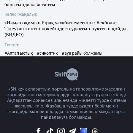
барысында қаза тапты
Келесі жаңалық
«Намаз оқимын бірақ уахабит емеспін»: Бекболат
Тілеухан көптің көкейіндегі сұрақтың нүктесін қойды
(ВИДЕО)
Тегтер:
#Аптап ыстық
#синоптик
#ауа райы болжамы
«SN.kz» ақпараттық порталына гиперсілтеме жасалған
жағдайда ғана материалдарды қолдануға рұқсат етіледі.
Ақпараттан дәйексөз алынғанда міндетті түрде сілтеме
жасалуы тиіс. Жазбаша түрде рұқсат берілмеген
жағдайда материалдарды коммерциялық мақсаттарға
пайдалануға болмайды.