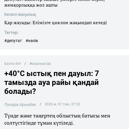
жемқорлыққа жол ашты
Келесі жаңалық
Қар жауады: Елімізге циклон жақындап келеді
Тегтер:
#депутат
#көлік
Басты бет
Жаңалықтар
+40°C ыстық пен дауыл: 7
тамызда ауа райы қандай
болады?
Лунара Арынбек
2026 ж. 07 там., 07:30
Түнде және таңертең облыстың батысы мен
солтүстігінде тұман күтіледі.