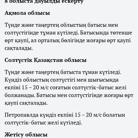
8 облыста дауылды ескерту
Ақмола облысы
Түнде және таңертең облыстың батысы мен
солтүстігінде тұман күтіледі. Батысында төтенше
өрт қаупі, ал орталық бөлігінде жоғары өрт қаупі
сақталады.
Солтүстік Қазақстан облысы
Түнде және таңертең батыста тұман күтіледі.
Күндіз облыстың солтүстігі мен шығысында
екпіні 15 – 20 м/с соғатын солтүстік-батыс желі
болжанады. Батысы мен солтүстігінде жоғары өрт
қаупі сақталады.
Петропавлда күндіз екпіні 15 – 20 м/с болатын
солтүстік-батыс желі күтіледі.
Жетісу облысы