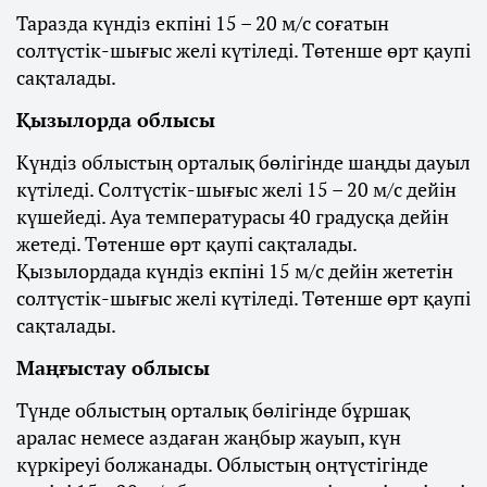
Таразда күндіз екпіні 15 – 20 м/с соғатын
солтүстік-шығыс желі күтіледі. Төтенше өрт қаупі
сақталады.
Қызылорда облысы
Күндіз облыстың орталық бөлігінде шаңды дауыл
күтіледі. Солтүстік-шығыс желі 15 – 20 м/с дейін
күшейеді. Ауа температурасы 40 градусқа дейін
жетеді. Төтенше өрт қаупі сақталады.
Қызылордада күндіз екпіні 15 м/с дейін жететін
солтүстік-шығыс желі күтіледі. Төтенше өрт қаупі
сақталады.
Маңғыстау облысы
Түнде облыстың орталық бөлігінде бұршақ
аралас немесе аздаған жаңбыр жауып, күн
күркіреуі болжанады. Облыстың оңтүстігінде