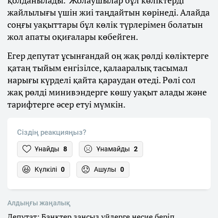
қолданылады. Жолаушылар бұл көліктерді
жайлылығы үшін жиі таңдайтын көрінеді. Алайда
соңғы уақыттары бұл көлік түрлерімен болатын
жол апаты оқиғалары көбейген.
Егер депутат ұсынғандай оң жақ рөлді көліктерге
қатаң тыйым енгізілсе, қалааралық тасымал
нарығы күрделі қайта қараудан өтеді. Рөлі сол
жақ рөлді минивэндерге көшу уақыт алады және
тарифтерге әсер етуі мүмкін.
Сіздің реакцияңыз?
Ұнайды
8
Ұнамайды
2
Күлкілі
0
Ашулы
0
Алдыңғы жаңалық
Депутат: Банктер заңсыз үйлерге несие беріп,