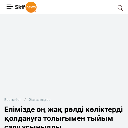
Басты бет
Жаңалықтар
Елімізде оң жақ рөлді көліктерді
қолдануға толығымен тыйым
салу ұсынылды