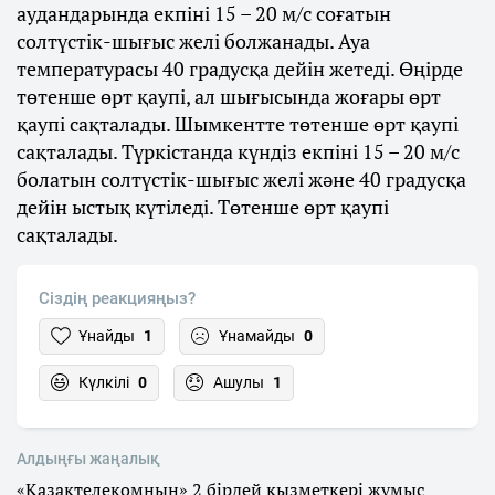
аудандарында екпіні 15 – 20 м/с соғатын
солтүстік-шығыс желі болжанады. Ауа
температурасы 40 градусқа дейін жетеді. Өңірде
төтенше өрт қаупі, ал шығысында жоғары өрт
қаупі сақталады. Шымкентте төтенше өрт қаупі
сақталады. Түркістанда күндіз екпіні 15 – 20 м/с
болатын солтүстік-шығыс желі және 40 градусқа
дейін ыстық күтіледі. Төтенше өрт қаупі
сақталады.
Сіздің реакцияңыз?
Ұнайды
1
Ұнамайды
0
Күлкілі
0
Ашулы
1
Алдыңғы жаңалық
«Қазақтелекомның» 2 бірдей қызметкері жұмыс