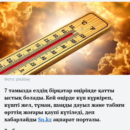
Фото: pixabay
7 тамызда елдің бірқатар өңірінде қатты
ыстық болады. Кей өңірде күн күркіреп,
күшті жел, тұман, шаңды дауыл және табиғи
өрттің жоғары қаупі күтіледі, деп
хабарлайды
Sn.kz
ақпарат порталы.