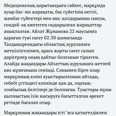
Медициналық қорытындыға сәйкес, марқұмда
ауыр бас-ми жарақаты, бас сүйегінің негізі,
жамбас сүйектері мен аяқ-қолдарының сынуы,
сондай-ақ көптеген сыдырылған жарақаттар
анықталған. Айзат Жұманова 22 маусымға
қараған түні сағат 02:30 шамасында
Талдықорғандағы облыстық ауруханаға
жеткізілгенімен, араға жарты сағат салып
дәрігерлер оның қайтыс болғанын тіркеген.
Алайда жақындары Айзаттың ауруханаға жетпей
көз жұмғанына сенімді. Сонымен бірге олар
марқұмның киімі ауыстырылғанын айтады,
себебі үстіндегі киімінде қан да, зорлық-
зомбылық белгілері де болмаған. Туыстары мұны
қылмыстың ізін жасыруға бағытталған әрекет
ретінде бағалап отыр.
Марқұмның жақындары істі "аса қатыгездікпен