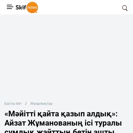
Басты бет
Жаңалықтар
«Мәйітті қайта қазып алдық»:
Айзат Жұманованың ісі туралы
сұмдық жайттың бетін ашты