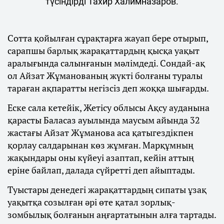
түсіндірді Тахир Халимназаров.
Сотта қойылған сұрақтарға жауап бере отырып,
сарапшы барлық жарақаттардың қысқа уақыт
аралығында салынғанын мәлімдеді. Сондай-ақ
ол Айзат Жұманованың жүкті болғаны туралы
тараған ақпаратты негізсіз деп жоққа шығарды.
Еске сала кетейік, Жетісу облысы Ақсу ауданына
қарасты Баласаз ауылында маусым айында 32
жастағы Айзат Жұманова аса қатыгездікпен
қорлау салдарынан көз жұмған. Марқұмның
жақындары оны күйеуі азаптап, кейін аттың
еріне байлап, далада сүйретті деп айыптады.
Туыстары денедегі жарақаттардың сипаты ұзақ
уақытқа созылған әрі өте қатал зорлық-
зомбылық болғанын аңғартатынын алға тартады.