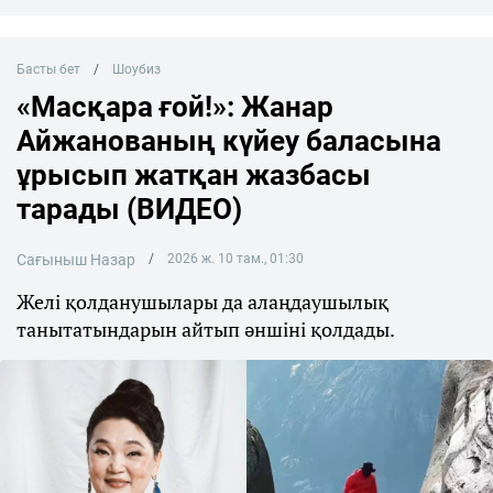
Басты бет
Шоубиз
«Масқара ғой!»: Жанар
Айжанованың күйеу баласына
ұрысып жатқан жазбасы
тарады (ВИДЕО)
Сағыныш Назар
2026 ж. 10 там., 01:30
Желі қолданушылары да алаңдаушылық
танытатындарын айтып әншіні қолдады.