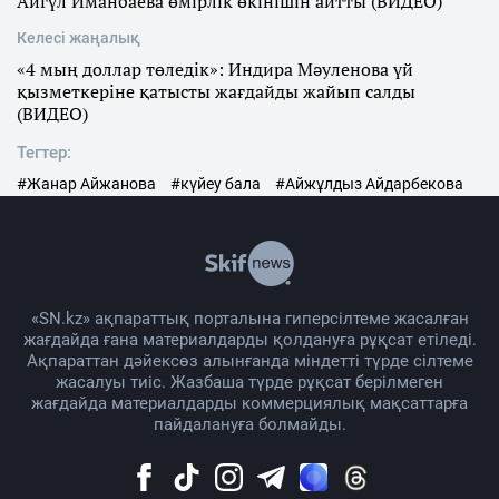
Айгүл Иманбаева өмірлік өкінішін айтты (ВИДЕО)
Келесі жаңалық
«4 мың доллар төледік»: Индира Мәуленова үй
қызметкеріне қатысты жағдайды жайып салды
(ВИДЕО)
Тегтер:
#Жанар Айжанова
#күйеу бала
#Айжұлдыз Айдарбекова
«SN.kz» ақпараттық порталына гиперсілтеме жасалған
жағдайда ғана материалдарды қолдануға рұқсат етіледі.
Ақпараттан дәйексөз алынғанда міндетті түрде сілтеме
жасалуы тиіс. Жазбаша түрде рұқсат берілмеген
жағдайда материалдарды коммерциялық мақсаттарға
пайдалануға болмайды.