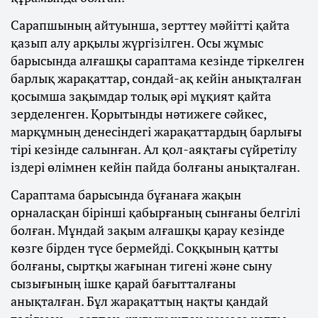
Сарапшының айтуынша, зерттеу мәйітті қайта
қазып алу арқылы жүргізілген. Осы жұмыс
барысында алғашқы сараптама кезінде тіркелген
барлық жарақаттар, сондай-ақ кейін анықталған
қосымша зақымдар толық әрі мұқият қайта
зерделенген. Қорытынды нәтижеге сәйкес,
марқұмның денесіндегі жарақаттардың барлығы
тірі кезінде салынған. Ал қол-аяқтағы сүйретілу
іздері өлімнен кейін пайда болғаны анықталған.
Сараптама барысында бұғанаға жақын
орналасқан бірінші қабырғаның сынғаны белгілі
болған. Мұндай зақым алғашқы қарау кезінде
көзге бірден түсе бермейді. Соққының қатты
болғаны, сыртқы жағынан тигені және сыну
сызығының ішке қарай бағытталғаны
анықталған. Бұл жарақаттың нақты қандай