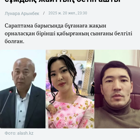
Лунара Арынбек
2025 ж. 20 жел., 23:30
Сараптама барысында бұғанаға жақын
орналасқан бірінші қабырғаның сынғаны белгілі
болған.
Фото: alash.kz