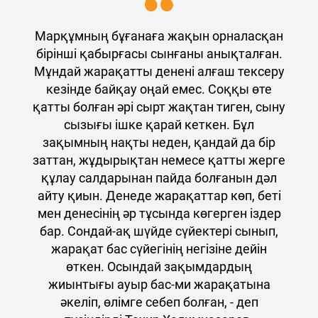
Марқұмның бұғанаға жақын орналасқан
бірінші қабырғасы сынғаны анықталған.
Мұндай жарақатты денені алғаш тексеру
кезінде байқау оңай емес. Соққы өте
қатты болған әрі сырт жақтан тиген, сыну
сызығы ішке қарай кеткен. Бұл
зақымның нақты неден, қандай да бір
заттан, жұдырықтан немесе қатты жерге
құлау салдарынан пайда болғанын дәл
айту қиын. Денеде жарақаттар көп, беті
мен денесінің әр тұсында көгерген іздер
бар. Сондай-ақ шүйде сүйектері сынып,
жарақат бас сүйегінің негізіне дейін
өткен. Осындай зақымдардың
жиынтығы ауыр бас-ми жарақатына
әкеліп, өлімге себеп болған, - деп