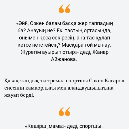
«Әйй, Сәкен балам басқа жер таппадың
ба? Анауың не? Екі тастың ортасында,
онымен қоса секіресің, ана тас құлап
кетсе не істейсің? Масқара ғой мынау.
Жүрегім ауырып отыр»- деді, Жанар
Айжанова.
Қазақстандық экстремал спортшы Сәкен Қағаров
енесінің қамқорлығы мен алаңдаушылығына
жауап берді.
«Кешірші,мама»- деді, спортшы.