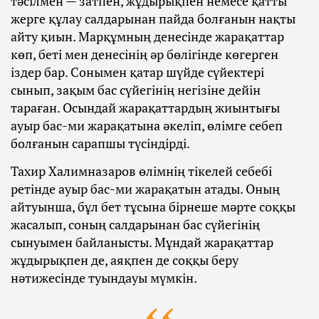
тәсілмен — затпен, жұдырықпен немесе қатты
жерге құлау салдарынан пайда болғанын нақты
айту қиын. Марқұмның денесінде жарақаттар
көп, беті мен денесінің әр бөлігінде көгерген
іздер бар. Сонымен қатар шүйде сүйектері
сынып, зақым бас сүйегінің негізіне дейін
тараған. Осындай жарақаттардың жиынтығы
ауыр бас-ми жарақатына әкеліп, өлімге себеп
болғанын сарапшы түсіндірді.
Тахир Халимназаров өлімнің тікелей себебі
ретінде ауыр бас-ми жарақатын атады. Оның
айтуынша, бұл бет тұсына бірнеше мәрте соққы
жасалып, соның салдарынан бас сүйегінің
сынуымен байланысты. Мұндай жарақаттар
жұдырықпен де, аяқпен де соққы беру
нәтижесінде туындауы мүмкін.