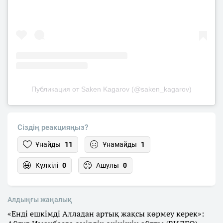
Публикация от Saken Kagarov (@saken_kagarov)
Сіздің реакцияңыз?
Ұнайды
11
Ұнамайды
1
Күлкілі
0
Ашулы
0
Алдыңғы жаңалық
«Енді ешкімді Алладан артық жақсы көрмеу керек»: