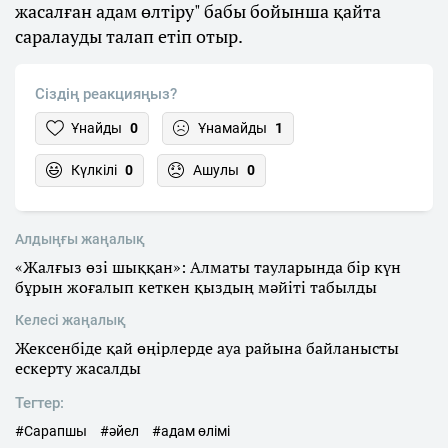
жасалған адам өлтіру" бабы бойынша қайта
саралауды талап етіп отыр.
Сіздің реакцияңыз?
Ұнайды
0
Ұнамайды
1
Күлкілі
0
Ашулы
0
Алдыңғы жаңалық
«Жалғыз өзі шыққан»: Алматы тауларында бір күн
бұрын жоғалып кеткен қыздың мәйіті табылды
Келесі жаңалық
Жексенбіде қай өңірлерде ауа райына байланысты
ескерту жасалды
Тегтер:
#Сарапшы
#әйел
#aдам өлімі