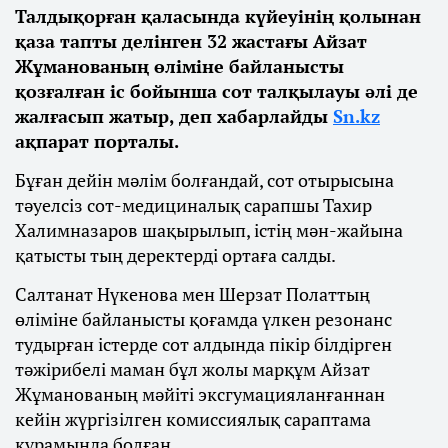
Талдықорған қаласында күйеуінің қолынан
қаза тапты делінген 32 жастағы Айзат
Жұманованың өліміне байланысты
қозғалған іс бойынша сот талқылауы әлі де
жалғасып жатыр, деп хабарлайды
Sn.kz
ақпарат порталы.
Бұған дейін мәлім болғандай, сот отырысына
тәуелсіз сот-медициналық сарапшы Тахир
Халимназаров шақырылып, істің мән-жайына
қатысты тың деректерді ортаға салды.
Салтанат Нүкенова мен Шерзат Полаттың
өліміне байланысты қоғамда үлкен резонанс
тудырған істерде сот алдында пікір білдірген
тәжірибелі маман бұл жолы марқұм Айзат
Жұманованың мәйіті эксгумацияланғаннан
кейін жүргізілген комиссиялық сараптама
құрамында болған.