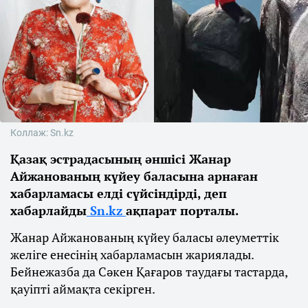
Коллаж: Sn.kz
Қазақ эстрадасының әншісі Жанар
Айжанованың күйеу баласына арнаған
хабарламасы елді сүйсіндірді, деп
хабарлайды
Sn.kz
ақпарат порталы.
Жанар Айжанованың күйеу баласы әлеуметтік
желіге енесінің хабарламасын жариялады.
Бейнежазба да Сәкен Қағаров таудағы тастарда,
қауіпті аймақта секірген.