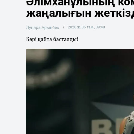
Әлімханұлының ко
жаңалығын жеткіз
Лунара Арынбек
2026 ж. 06 там., 09:40
Бәрі қайта басталды!