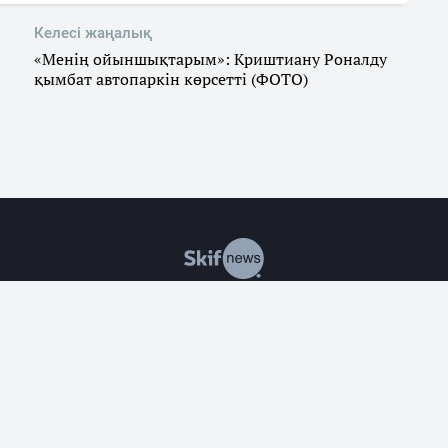
Келесі жаңалық
«Менің ойыншықтарым»: Криштиану Роналду
қымбат автопаркін көрсетті (ФОТО)
р
Саясат
Экономика
Оқиғалар
Әлеумет
Заң
Білім & 
алған жағдайда ғана материалдарды қолдануға рұқсат етіледі
де рұқсат берілмеген жағдайда материалдарды коммерциялық