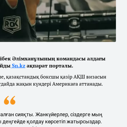
ібек Әлімханұлының командасы алдағы
айды
Sn.kz
ақпарат порталы.
ше, қазақстандық боксшы қазір АҚШ визасын
ғдайда жақын күндері Америкаға аттанады.
талған сияқты. Жанкүйерлер, сіздерге мың
ы деңгейде қолдау көрсетіп жатырсыздар.