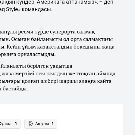
 жақын күндері Америкаға аттанамыз», – деп
q Style» командасы.
ханұлы ресми түрде суперорта салмақ
тын. Осыған байланысты ол орта салмақтағы
ты. Кейін ұйым қазақстандық боксшыны жаңа
 орынға орналастырды.
байланысты берілген уақытша
 жаза мерзімі осы жылдың желтоқсан айында
 былғары қолғап шебері шаршы алаңға қайта
н бастайды.
Күлкілі
1
Ашулы
1