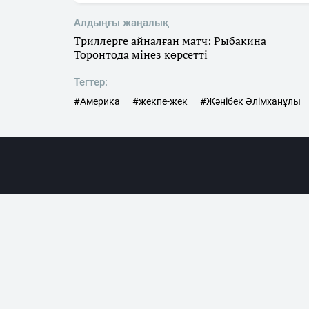
Алдыңғы жаңалық
Триллерге айналған матч: Рыбакина
Торонтода мінез көрсетті
Тегтер:
#Америка
#жекпе-жек
#Жәнібек Әлімханұлы
Жаңалықта
«SN.kz» ақпараттық порталына гиперсілтеме жас
сілтеме жасалуы тиіс. Жазбаша түр