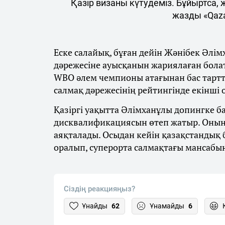
Қазір визаны күтудеміз. Бұйыртса,
жазды «Qaza
Еске салайық, бұған дейін Жәнібек Әлім
дәрежесіне ауысқанын жариялаған бола
WBO әлем чемпионы атағынан бас тарт
салмақ дәрежесінің рейтингінде екінші
Қазіргі уақытта Әлімханұлы допингке 
дисквалификациясын өтеп жатыр. Оның
аяқталады. Осыдан кейін қазақстандық
оралып, суперорта салмақтағы мансабы
Сіздің реакцияңыз?
Ұнайды
62
Ұнамайды
6