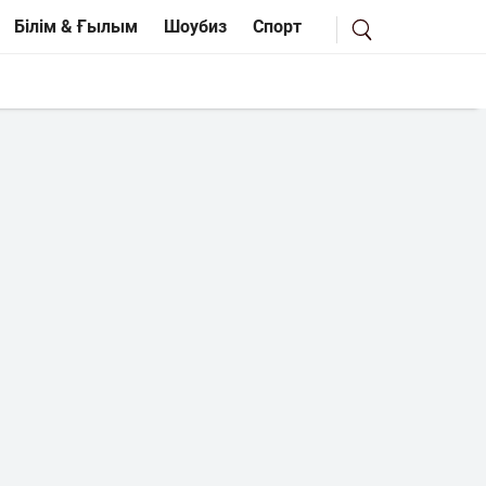
Білім & Ғылым
Шоубиз
Спорт