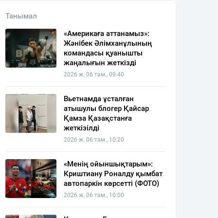
Танымал
«Америкаға аттанамыз»:
Жәнібек Әлімханұлының
командасы қуанышты
жаңалығын жеткізді
2026 ж. 06 там., 09:40
Вьетнамда ұсталған
атышулы блогер Қайсар
Қамза Қазақстанға
жеткізілді
2026 ж. 06 там., 10:20
«Менің ойыншықтарым»:
Криштиану Роналду қымбат
автопаркін көрсетті (ФОТО)
2026 ж. 06 там., 10:00