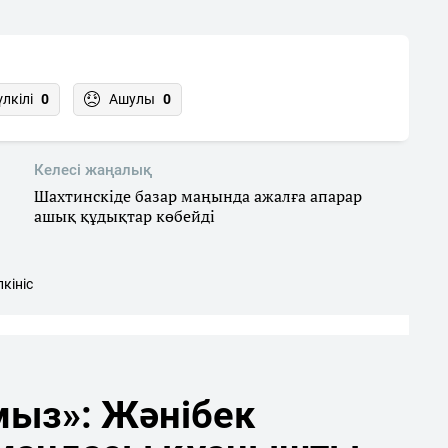
үлкілі
0
Ашулы
0
Келесі жаңалық
Шахтинскіде базар маңында ажалға апарар
ашық құдықтар көбейді
лкініс
мыз»: Жәнібек