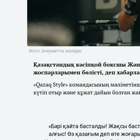
Фото: Әлеуметтік желіден
Қазақстандық кәсіпқой боксшы Жән
жоспарларымен бөлісті, деп хабарл
«Qazaq Style» командасының мәліметін
күтіп отыр және құжат дайын болған жа
«Бәрі қайта басталды! Жақсы бас
алғыс! Өз қазағым деп өте жоғар