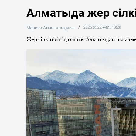
Алматыда жер сілкі
Марина Ахметжанқызы
2025 ж. 22 жел., 10:20
Жер сілкінісінің ошағы Алматыдан шама