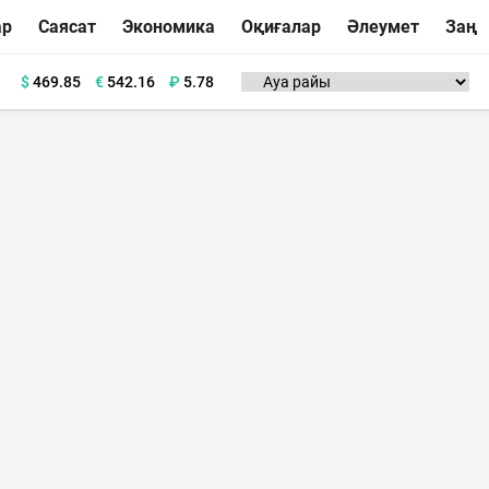
ар
Саясат
Экономика
Оқиғалар
Әлеумет
Заң
$
469.85
€
542.16
₽
5.78