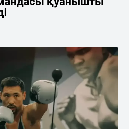
мандасы қуанышты
ді