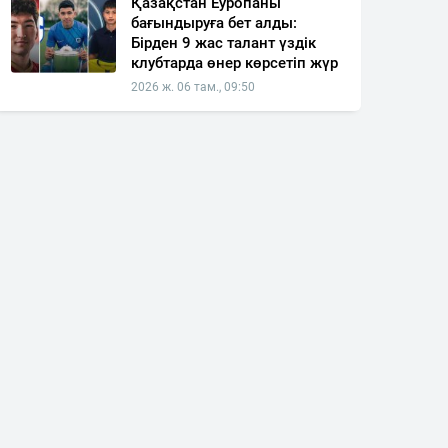
Қазақстан Еуропаны
бағындыруға бет алды:
Бірден 9 жас талант үздік
клубтарда өнер көрсетіп жүр
2026 ж. 06 там., 09:50