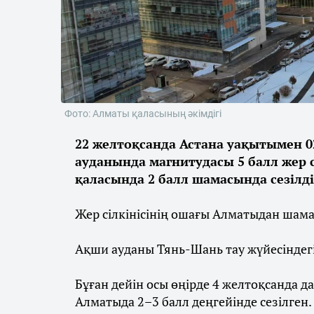
Фото: Алматы қаласының әкімдігі
22 желтоқсанда Астана уақытымен 
ауданында магнитудасы 5 балл жер с
қаласында 2 балл шамасында сезілд
Жер сілкінісінің ошағы Алматыдан ша
Ақши ауданы Тянь-Шань тау жүйесіндегі
Бұған дейін осы өңірде 4 желтоқсанда да
Алматыда 2–3 балл деңгейінде сезілген.