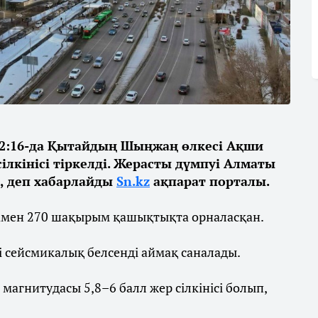
02:16-да Қытайдың Шыңжаң өлкесі Ақши
ілкінісі тіркелді. Жерасты дүмпуі Алматы
і, деп хабарлайды
Sn.kz
ақпарат порталы.
мамен 270 шақырым қашықтықта орналасқан.
 сейсмикалық белсенді аймақ саналады.
 магнитудасы 5,8–6 балл жер сілкінісі болып,