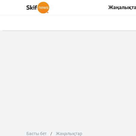
Жаңалықт
Басты бет
Жаңалықтар