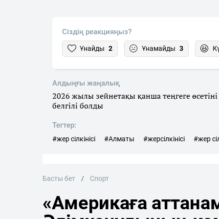
Сіздің реакцияңыз?
Ұнайды
2
Ұнамайды
3
К
Алдыңғы жаңалық
2026 жылы зейнетақы қанша теңгеге өсетіні
белгілі болды
Тегтер:
#жер сілкінісі
#Алматы
#жерсілкінісі
#жер сі
Басты бет
Спорт
«Америкаға аттана