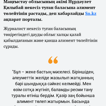
Маңғыстау облысының әкімі Нұрдәулет
Қилыбай некесіз туған баласына алимент
төлейтінін растады, деп хабарлайды
Sn.kz
ақпарат порталы.
Журналист некесіз туған баласының
төңірегіндегі дауды облыс халқы қалай
қабылдағанын және қанша алимент төлейтінін
сұрады.
"Бұл – жеке бастың мәселесі. Біріншіден,
әлеуметтік желіде жазылып жатқанның
бәрі шындыққа сәйкес келмейді. Мен
өзім сотқа жүгініп, баламды ресми тану
туралы өтініш бердім. Қазір заң бойынша
алимент төлеп жатырмын. Басында