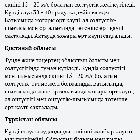
екпіні 15 – 20 м/с болатын солтүстік желі күтіледі.
Күндіз ауа 38 – 40 градусқа дейін ысиды.
Батысында жоғары өрт қаупі, ал солтүстік-
шығысы мен орталығында төтенше өрт қаупі
сақталады. Ақтауда жоғары өрт қаупі сақталады.
Қостанай облысы
Түнде және таңертең облыстың батысы мен
солтүстігінде тұман күтіледі. Күндіз солтүстігі
мен шығысында екпіні 15 – 20 м/с болатын
солтүстік-батыс желі болжанады. Батысында,
шығысында және орталығында жоғары өрт қаупі,
ал оңтүстігі мен оңтүстік-шығысында төтенше
өрт қаупі сақталады.
Түркістан облысы
Күндіз таулы аудандарда өткінші жаңбыр жауып,
күн күркірейді. Облыстың батысы мен таулы