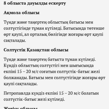
8 облыста дауылды ескерту
Ақмола облысы
Түнде және таңертең облыстың батысы мен
солтүстігінде тұман күтіледі. Батысында төтенше
өрт қаупі, ал орталық бөлігінде жоғары өрт қаупі
сақталады.
Солтүстік Қазақстан облысы
Түнде және таңертең батыста тұман күтіледі.
Күндіз облыстың солтүстігі мен шығысында
екпіні 15 – 20 м/с соғатын солтүстік-батыс желі
болжанады. Батысы мен солтүстігінде жоғары өрт
қаупі сақталады.
Петропавлда күндіз екпіні 15 – 20 м/с болатын
солтүстік-батыс желі күтіледі.
Жетісу облысы