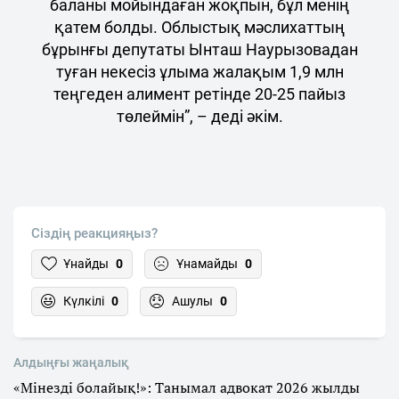
баланы мойындаған жоқпын, бұл менің
қатем болды. Облыстық мәслихаттың
бұрынғы депутаты Ынташ Наурызовадан
туған некесіз ұлыма жалақым 1,9 млн
теңгеден алимент ретінде 20-25 пайыз
төлеймін”, – деді әкім.
Сіздің реакцияңыз?
Ұнайды
0
Ұнамайды
0
Күлкілі
0
Ашулы
0
Алдыңғы жаңалық
«Мінезді болайық!»: Танымал адвокат 2026 жылды