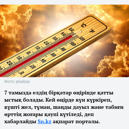
Фото: pixabay
7 тамызда елдің бірқатар өңірінде қатты
ыстық болады. Кей өңірде күн күркіреп,
күшті жел, тұман, шаңды дауыл және табиғи
өрттің жоғары қаупі күтіледі, деп
хабарлайды
Sn.kz
ақпарат порталы.