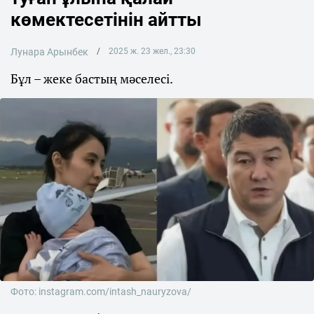
көмектесетінін айтты
Лунара Арынбек
2025 ж. 23 жел., 23:30
Бұл – жеке бастың мәселесі.
Фото: instagram.com/intash_nauryzova/