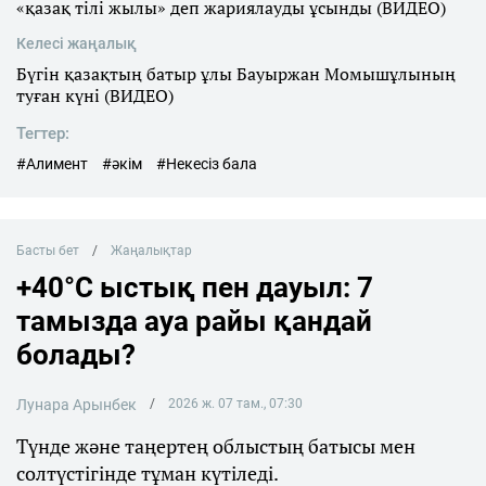
«қазақ тілі жылы» деп жариялауды ұсынды (ВИДЕО)
Келесі жаңалық
Бүгін қазақтың батыр ұлы Бауыржан Момышұлының
туған күні (ВИДЕО)
Тегтер:
#Алимент
#әкім
#Некесіз бала
Басты бет
Жаңалықтар
+40°C ыстық пен дауыл: 7
тамызда ауа райы қандай
болады?
Лунара Арынбек
2026 ж. 07 там., 07:30
Түнде және таңертең облыстың батысы мен
солтүстігінде тұман күтіледі.