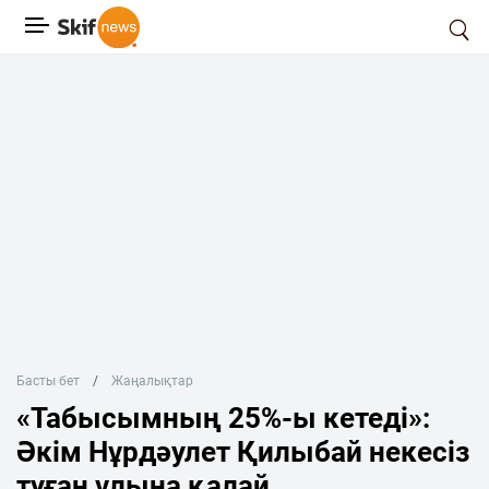
Басты бет
Жаңалықтар
«Табысымның 25%-ы кетеді»:
Әкім Нұрдәулет Қилыбай некесіз
туған ұлына қалай