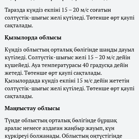
Таразда күндіз екпіні 15 – 20 м/с соғатын
солтүстік-шығыс желі күтіледі. Төтенше өрт қаупі
сақталады.
Қызылорда облысы
Күндіз облыстың орталық бөлігінде шаңды дауыл
күтіледі. Солтүстік-шығыс желі 15 – 20 м/с дейін
күшейеді. Ауа температурасы 40 градусқа дейін
жетеді. Төтенше өрт қаупі сақталады.
Қызылордада күндіз екпіні 15 м/с дейін жететін
солтүстік-шығыс желі күтіледі. Төтенше өрт қаупі
сақталады.
Маңғыстау облысы
Түнде облыстың орталық бөлігінде бұршақ
аралас немесе аздаған жаңбыр жауып, күн
күркіреуі болжанады. Облыстың оңтүстігінде