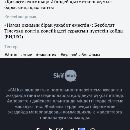
«Қазақтелекомның» 2 бірдей қызметкері жұмыс
барысында қаза тапты
Келесі жаңалық
«Намаз оқимын бірақ уахабит емеспін»: Бекболат
Тілеухан көптің көкейіндегі сұрақтың нүктесін қойды
(ВИДЕО)
Тегтер:
#Аптап ыстық
#синоптик
#ауа райы болжамы
«SN.kz» ақпараттық порталына гиперсілтеме жасалған
жағдайда ғана материалдарды қолдануға рұқсат етіледі.
Ақпараттан дәйексөз алынғанда міндетті түрде сілтеме
жасалуы тиіс. Жазбаша түрде рұқсат берілмеген
жағдайда материалдарды коммерциялық мақсаттарға
пайдалануға болмайды.