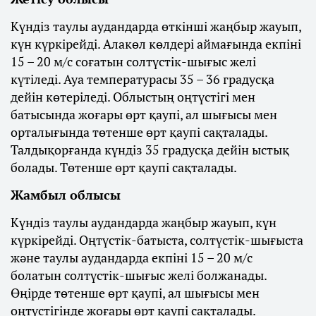
Күндіз таулы аудандарда өткінші жаңбыр жауып,
күн күркірейді. Алакөл көлдері аймағында екпіні
15 – 20 м/с соғатын солтүстік-шығыс желі
күтіледі. Ауа температурасы 35 – 36 градусқа
дейін көтеріледі. Облыстың оңтүстігі мен
батысында жоғары өрт қаупі, ал шығысы мен
орталығында төтенше өрт қаупі сақталады.
Талдықорғанда күндіз 35 градусқа дейін ыстық
болады. Төтенше өрт қаупі сақталады.
Жамбыл облысы
Күндіз таулы аудандарда жаңбыр жауып, күн
күркірейді. Оңтүстік-батыста, солтүстік-шығыста
және таулы аудандарда екпіні 15 – 20 м/с
болатын солтүстік-шығыс желі болжанады.
Өңірде төтенше өрт қаупі, ал шығысы мен
оңтүстігінде жоғары өрт қаупі сақталады.