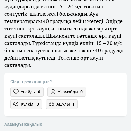
аудандарында екпіні 15 – 20 м/с соғатын
солтүстік-шығыс желі болжанады. Ауа
температурасы 40 градусқа дейін жетеді. Өңірде
төтенше өрт қаупі, ал шығысында жоғары өрт
қаупі сақталады. Шымкентте төтенше өрт қаупі
сақталады. Түркістанда күндіз екпіні 15 – 20 м/с
болатын солтүстік-шығыс желі және 40 градусқа
дейін ыстық күтіледі. Төтенше өрт қаупі
сақталады.
Сіздің реакцияңыз?
Ұнайды
0
Ұнамайды
0
Күлкілі
0
Ашулы
1
Алдыңғы жаңалық