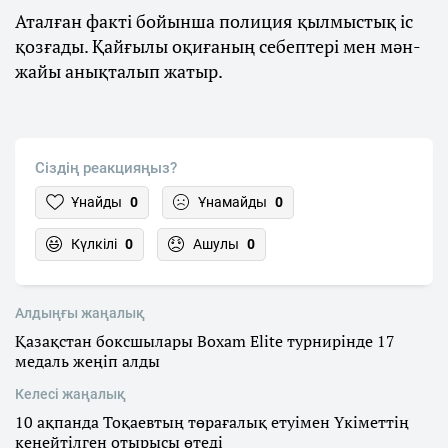
Аталған факті бойынша полиция қылмыстық іс
қозғады. Қайғылы оқиғаның себептері мен мән-
жайы анықталып жатыр.
Сіздің реакцияңыз?
Ұнайды
0
Ұнамайды
0
Күлкілі
0
Ашулы
0
Алдыңғы жаңалық
Қазақстан боксшылары Boxam Elite турнирінде 17
медаль жеңіп алды
Келесі жаңалық
10 ақпанда Тоқаевтың төрағалық етуімен Үкіметтің
кеңейтілген отырысы өтеді