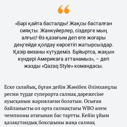
«Бәрі қайта басталды! Жақсы басталған
сияқты. Жанкүйерлер, сіздерге мың
алғыс! Өз қазағым деп өте жоғары
деңгейде қолдау көрсетіп жатырсыздар.
Қазір визаны күтудеміз. Бұйыртса, жақын
күндері Америкаға аттанамыз», – деп
жазды «Qazaq Style» командасы.
Еске салайық, бұған дейін Жәнібек Әлімханұлы
ресми түрде суперорта салмақ дәрежесіне
ауысқанын жариялаған болатын. Осыған
байланысты ол орта салмақтағы WBO әлем
чемпионы атағынан бас тартты. Кейін ұйым
қазақстандық боксшыны жаңа салмақ