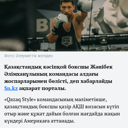
Фото: Әлеуметтік желіден
Қазақстандық кәсіпқой боксшы Жәнібек
Әлімханұлының командасы алдағы
жоспарларымен бөлісті, деп хабарлайды
Sn.kz
ақпарат порталы.
«Qazaq Style» командасының мәліметінше,
қазақстандық боксшы қазір АҚШ визасын күтіп
отыр және құжат дайын болған жағдайда жақын
күндері Америкаға аттанады.