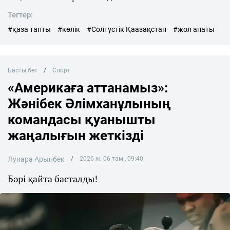
Тегтер:
#қаза тапты
#көлік
#Солтүстік Қаазақстан
#жол апаты
Басты бет
Спорт
«Америкаға аттанамыз»:
Жәнібек Әлімханұлының
командасы қуанышты
жаңалығын жеткізді
Лунара Арынбек
2026 ж. 06 там., 09:40
Бәрі қайта басталды!