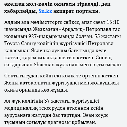
әкелген жол-көлік оқиғасы тіркелді, деп
хабарлайды,
Sn.kz
ақпарат порталы.
Алдын ала мәліметтерге сәйкес, апат сағат 15:10
шамасында Жезқазған–Арқалық–Петропавл тас
жолының 927-шақырымында болған. 55 жастағы
Toyota Camry көлігінің жүргізушісі Петропавл
қаласынан Явленка ауылы бағытында келе
жатып, қарсы жолаққа шығып кеткен. Соның
салдарынан Shacman жүк көлігімен соқтығысқан.
Соқтығысудан кейін екі көлік те өртеніп кеткен.
Жеңіл автокөліктің жүргізушісі мен жолаушысы
оқиға орнында көз жұмды.
Ал жүк көлігінің 37 жастағы жүргізушісі
медициналық тексеруден өткеннен кейін
ауруханаға жатудан бас тартқан. Оған кеуде
тұсының соғылуы диагнозы қойылған.