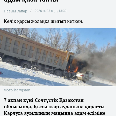
Назым Сапар
2026 ж. 08 ақп., 13:30
Көлік қарсы жолаққа шығып кеткен.
Фото: halyqstan
7 ақпан күні Солтүстік Қазақстан
облысында, Қызылжар ауданына қарасты
Карлуга ауылының маңында адам өліміне