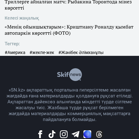
Триллерге айналған матч: Рыбакина Торонтода мінез
көрсетті
Келесі жаңалық
«Менің ойыншықтарым»: Криштиану Роналду қымбат
автопаркін көрсетті (ФОТО)
Тегтер:
#Америка
#жекпе-жек
#Жәнібек Әлімханұлы
«SN.kz» ақпараттық порталына гиперсілтеме жасалған
жағдайда ғана материалдарды қолдануға рұқсат етіледі.
Ақпараттан дәйексөз алынғанда міндетті түрде сілтеме
жасалуы тиіс. Жазбаша түрде рұқсат берілмеген
жағдайда материалдарды коммерциялық мақсаттарға
пайдалануға болмайды.