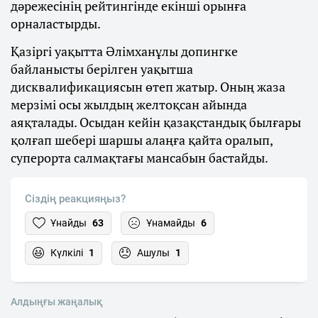
дәрежесінің рейтингінде екінші орынға
орналастырды.
Қазіргі уақытта Әлімханұлы допингке
байланысты берілген уақытша
дисквалификациясын өтеп жатыр. Оның жаза
мерзімі осы жылдың желтоқсан айында
аяқталады. Осыдан кейін қазақстандық былғары
қолғап шебері шаршы алаңға қайта оралып,
суперорта салмақтағы мансабын бастайды.
Сіздің реакцияңыз?
Ұнайды
63
Ұнамайды
6
Күлкілі
1
Ашулы
1
Алдыңғы жаңалық