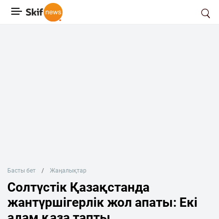
Басты бет
Жаңалықтар
Солтүстік Қазақстанда
жантүршігерлік жол апаты: Екі
адам қаза тапты