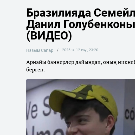
Бразилияда Семейл
Данил Голубенконы
(ВИДЕО)
Назым Сапар
2026 ж. 12 сәу., 23:20
Арнайы баннерлер дайындап, оның никнейм
берген.