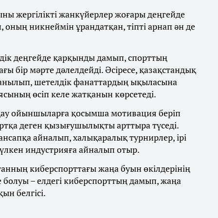
ны жергілікті жанкүйерлер жоғары деңгейде
 оның никнеймін ұрандатқан, тіпті арнап ән де
мдік деңгейде қарқынды дамып, спорттың
ы бір мәрте дәлелдейді. Әсіресе, қазақстандық
анылып, шетелдік фанаттардың ықыласына
ясының өсіп келе жатқанын көрсетеді.
дау ойыншыларға қосымша мотивация беріп
ртқа деген қызығушылықты арттыра түседі.
мансапқа айналып, халықаралық турнирлер, ірі
үлкен индустрияға айналып отыр.
станның киберспорттағы жаңа буын өкілдерінің
е болуы – елдегі киберспорттың дамып, жаңа
ын белгісі.