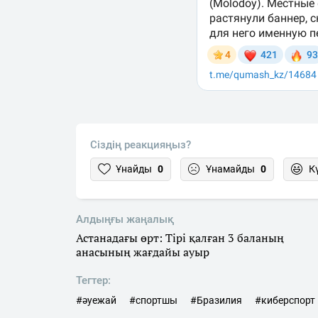
Сіздің реакцияңыз?
Ұнайды
0
Ұнамайды
0
К
Алдыңғы жаңалық
Астанадағы өрт: Тірі қалған 3 баланың
анасының жағдайы ауыр
Тегтер:
#әуежай
#спортшы
#Бразилия
#киберспорт