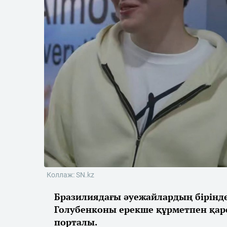
Коллаж: SN.kz
Бразилиядағы әуежайлардың бірінд
Голубенконы ерекше құрметпен қар
порталы.