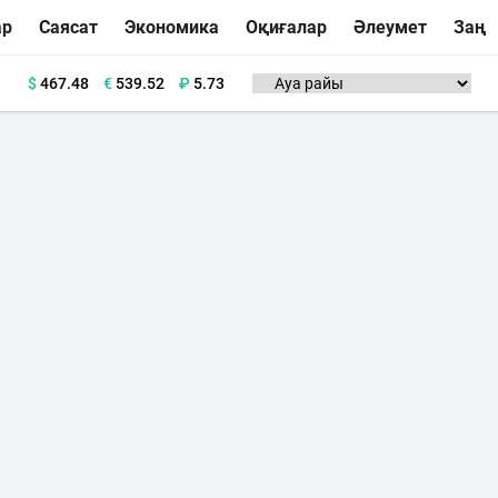
ар
Саясат
Экономика
Оқиғалар
Әлеумет
Заң
$
467.48
€
539.52
₽
5.73