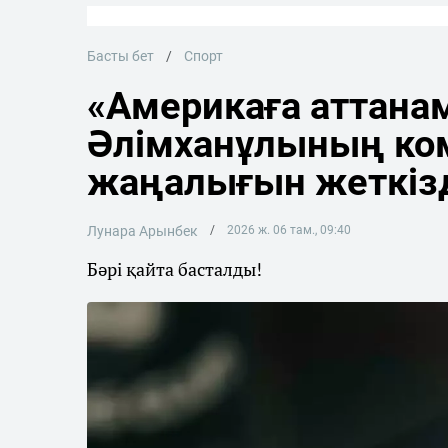
Басты бет
Спорт
«Америкаға аттана
Әлімханұлының ко
жаңалығын жеткіз
Лунара Арынбек
2026 ж. 06 там., 09:40
Бәрі қайта басталды!