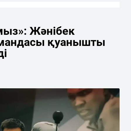
мыз»: Жәнібек
мандасы қуанышты
ді