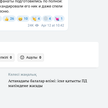
үлкілі
0
Ашулы
0
Келесі жаңалық
Астанадағы балалар өлімі: іске қатысты ПД
мәлімдеме жасады