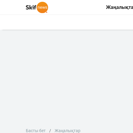
Жаңалықт
Басты бет
Жаңалықтар