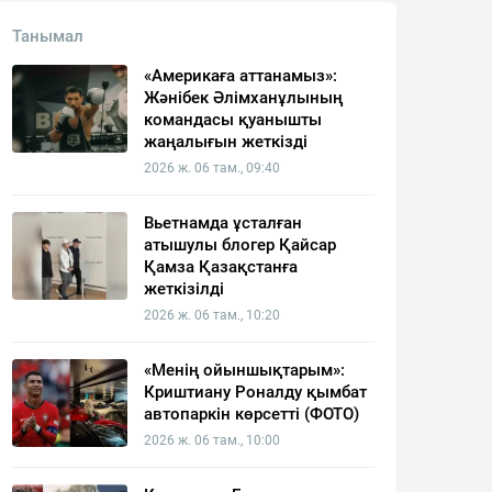
Танымал
«Америкаға аттанамыз»:
Жәнібек Әлімханұлының
командасы қуанышты
жаңалығын жеткізді
2026 ж. 06 там., 09:40
Вьетнамда ұсталған
атышулы блогер Қайсар
Қамза Қазақстанға
жеткізілді
2026 ж. 06 там., 10:20
«Менің ойыншықтарым»:
Криштиану Роналду қымбат
автопаркін көрсетті (ФОТО)
2026 ж. 06 там., 10:00