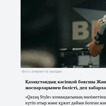
Фото: Әлеуметтік желіден
Қазақстандық кәсіпқой боксшы Жән
жоспарларымен бөлісті, деп хабарл
«Qazaq Style» командасының мәліметін
күтіп отыр және құжат дайын болған жа