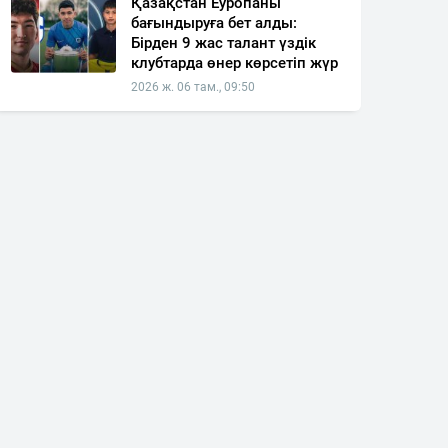
Қазақстан Еуропаны
бағындыруға бет алды:
Бірден 9 жас талант үздік
клубтарда өнер көрсетіп жүр
2026 ж. 06 там., 09:50