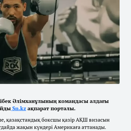
ібек Әлімханұлының командасы алдағы
айды
Sn.kz
ақпарат порталы.
ше, қазақстандық боксшы қазір АҚШ визасын
ғдайда жақын күндері Америкаға аттанады.