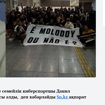
е семейлік киберспортшы Данил
сы алды, деп хабарлайды
Sn.kz
ақпарат