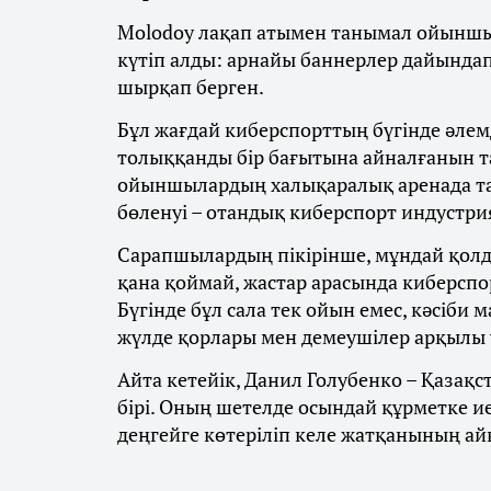
Molodoy лақап атымен танымал ойыншы
күтіп алды: арнайы баннерлер дайындап,
шырқап берген.
Бұл жағдай киберспорттың бүгінде әле
толыққанды бір бағытына айналғанын тағ
ойыншылардың халықаралық аренада т
бөленуі – отандық киберспорт индустри
Сарапшылардың пікірінше, мұндай қол
қана қоймай, жастар арасында киберспо
Бүгінде бұл сала тек ойын емес, кәсіби 
жүлде қорлары мен демеушілер арқылы 
Айта кетейік, Данил Голубенко – Қазақ
бірі. Оның шетелде осындай құрметке и
деңгейге көтеріліп келе жатқанының айқ