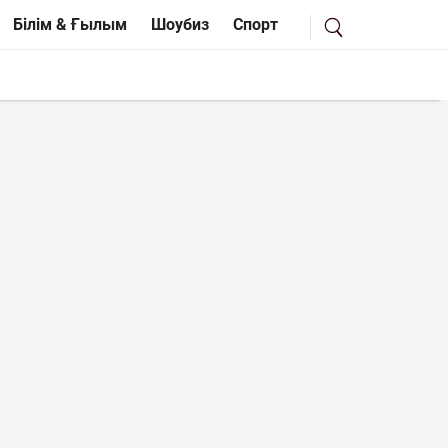
Білім & Ғылым
Шоубиз
Спорт