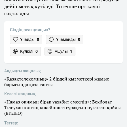
дейін ыстық күтіледі. Төтенше өрт қаупі
сақталады.
Сіздің реакцияңыз?
Ұнайды
0
Ұнамайды
0
Күлкілі
0
Ашулы
1
Алдыңғы жаңалық
«Қазақтелекомның» 2 бірдей қызметкері жұмыс
барысында қаза тапты
Келесі жаңалық
«Намаз оқимын бірақ уахабит емеспін»: Бекболат
Тілеухан көптің көкейіндегі сұрақтың нүктесін қойды
(ВИДЕО)
Тегтер: