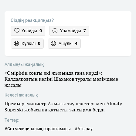
Сіздің реакцияңыз?
Ұнайды
0
Ұнамайды
7
Күлкілі
0
Ашулы
4
Алдыңғы жаңалық
«Өмірінің соңғы екі жылында ғана көрді»:
Қалдаяқовтың келіні Шаханов туралы мәлімдеме
жасады
Келесі жаңалық
Премьер-министр Алматы тау кластері мен Almaty
Superski жобасына қатысты тапсырма берді
Тегтер:
#Сотмедициналық сараптамасы
#Атырау