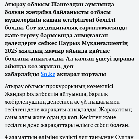
Атырау облысы Жангелдин ауылында
болған жағдайға байланысты отбасы
мүшелерінің қашан өлтірілгені белгілі
болды. Сот медициналық сараптамасында
және тергеу барысында анықталған
дәлелдерге сәйкес Наурыз Мұқанғалиевтің
2025 жылдың мамыр айында қайтыс
болғаны анықталды. Ал қалған үшеуі қараша
айында көз жұмған, деп
хабарлайды
Sn.kz
ақпарат порталы
Атырау облысы прокурорының көмекшісі
Жандар Болатбектің айтуынша, барлық
жәбірленушінің денесінен ас үй пышағымен
тесілген дене жарақаты анықталды. Жарақаттың
саны алты және одан да көп. Кесілген және
тесілген дене жарақаттары өлімге себеп болған.
4 азаматтың өліміне күдікті деп танылған Сұлтан