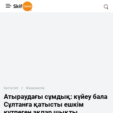
Басты бет
Жаңалықтар
Атыраудағы сұмдық: күйеу бала
Сұлтанға қатысты ешкім
күтпеген ақпар шықты