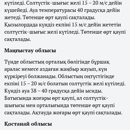
күтіледі. Солтүстік-шығыс желі 15 – 20 м/с дейін
күшейеді. Ауа температурасы 40 градусқа дейін
жетеді. Төтенше өрт қаупі сақталады.
Қызылордада күндіз екпіні 15 м/с дейін жететін
солтүстік-шығыс желі күтіледі. Төтенше өрт қаупі
сақталады.
Маңғыстау облысы
Түнде облыстың орталық бөлігінде бұршақ
аралас немесе аздаған жаңбыр жауып, күн
күркіреуі болжанады. Облыстың оңтүстігінде
екпіні 15 – 20 м/с болатын солтүстік желі күтіледі.
Күндіз ауа 38 – 40 градусқа дейін ысиды.
Батысында жоғары өрт қаупі, ал солтүстік-
шығысы мен орталығында төтенше өрт қаупі
сақталады. Ақтауда жоғары өрт қаупі сақталады.
Қостанай облысы