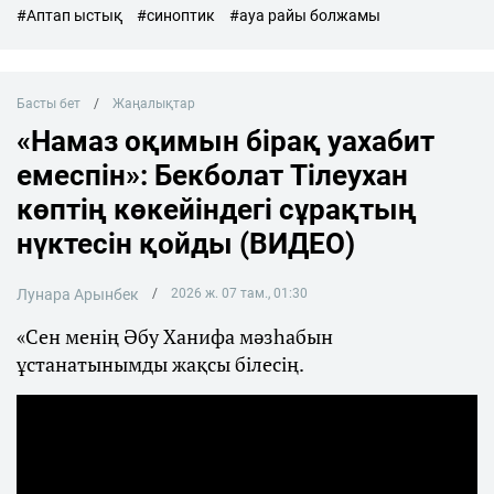
#Аптап ыстық
#синоптик
#ауа райы болжамы
Басты бет
Жаңалықтар
«Намаз оқимын бірақ уахабит
емеспін»: Бекболат Тілеухан
көптің көкейіндегі сұрақтың
нүктесін қойды (ВИДЕО)
Лунара Арынбек
2026 ж. 07 там., 01:30
«Сен менің Әбу Ханифа мәзһабын
ұстанатынымды жақсы білесің.