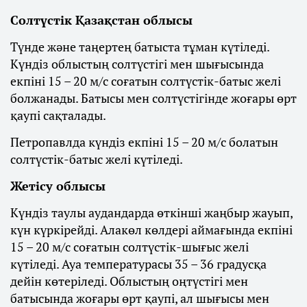
Солтүстік Қазақстан облысы
Түнде және таңертең батыста тұман күтіледі.
Күндіз облыстың солтүстігі мен шығысында
екпіні 15 – 20 м/с соғатын солтүстік-батыс желі
болжанады. Батысы мен солтүстігінде жоғары өрт
қаупі сақталады.
Петропавлда күндіз екпіні 15 – 20 м/с болатын
солтүстік-батыс желі күтіледі.
Жетісу облысы
Күндіз таулы аудандарда өткінші жаңбыр жауып,
күн күркірейді. Алакөл көлдері аймағында екпіні
15 – 20 м/с соғатын солтүстік-шығыс желі
күтіледі. Ауа температурасы 35 – 36 градусқа
дейін көтеріледі. Облыстың оңтүстігі мен
батысында жоғары өрт қаупі, ал шығысы мен