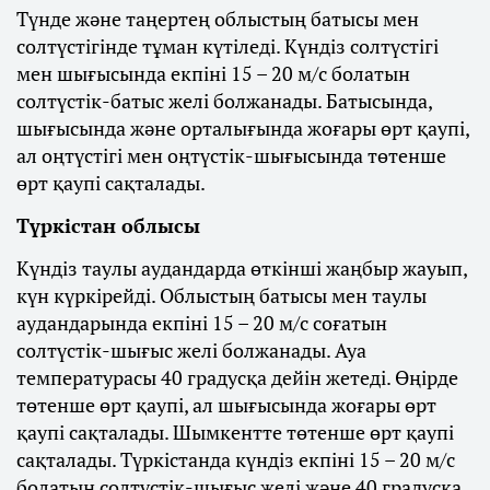
Түнде және таңертең облыстың батысы мен
солтүстігінде тұман күтіледі. Күндіз солтүстігі
мен шығысында екпіні 15 – 20 м/с болатын
солтүстік-батыс желі болжанады. Батысында,
шығысында және орталығында жоғары өрт қаупі,
ал оңтүстігі мен оңтүстік-шығысында төтенше
өрт қаупі сақталады.
Түркістан облысы
Күндіз таулы аудандарда өткінші жаңбыр жауып,
күн күркірейді. Облыстың батысы мен таулы
аудандарында екпіні 15 – 20 м/с соғатын
солтүстік-шығыс желі болжанады. Ауа
температурасы 40 градусқа дейін жетеді. Өңірде
төтенше өрт қаупі, ал шығысында жоғары өрт
қаупі сақталады. Шымкентте төтенше өрт қаупі
сақталады. Түркістанда күндіз екпіні 15 – 20 м/с
болатын солтүстік-шығыс желі және 40 градусқа