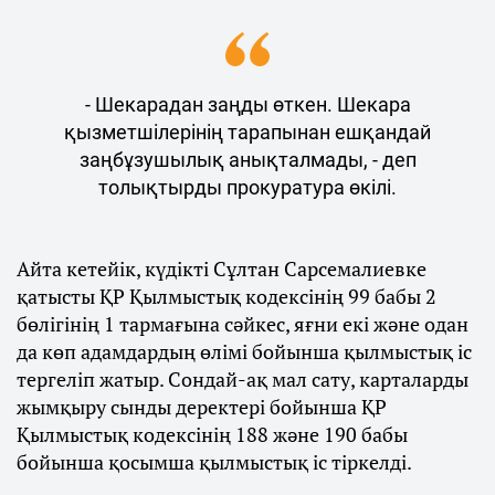
- Шекарадан заңды өткен. Шекара
қызметшілерінің тарапынан ешқандай
заңбұзушылық анықталмады, - деп
толықтырды прокуратура өкілі.
Айта кетейік, күдікті Сұлтан Сарсемалиевке
қатысты ҚР Қылмыстық кодексінің 99 бабы 2
бөлігінің 1 тармағына сәйкес, яғни екі және одан
да көп адамдардың өлімі бойынша қылмыстық іс
тергеліп жатыр. Сондай-ақ мал сату, карталарды
жымқыру сынды деректері бойынша ҚР
Қылмыстық кодексінің 188 және 190 бабы
бойынша қосымша қылмыстық іс тіркелді.