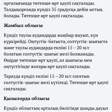
орталығында төтенше өрт қаупі сақталады.
Талдықорғанда күндіз 35 градусқа дейін ыстық
болады. Төтенше өрт қаупі сақталады.
Жамбыл облысы
Күндіз таулы аудандарда жаңбыр жауып, күн
күркірейді. Оңтүстік-батыста, солтүстік-шығыста
және таулы аудандарда екпіні 15 – 20 м/с
болатын солтүстік-шығыс желі болжанады.
Өңірде төтенше өрт қаупі, ал шығысы мен
оңтүстігінде жоғары өрт қаупі сақталады.
Таразда күндіз екпіні 15 – 20 м/с соғатын
солтүстік-шығыс желі күтіледі. Төтенше өрт қаупі
сақталады.
Қызылорда облысы
Күндіз облыстың орталық бөлігінде шаңды дауыл