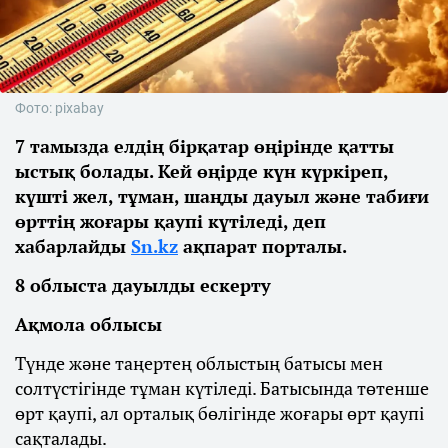
Фото: pixabay
7 тамызда елдің бірқатар өңірінде қатты
ыстық болады. Кей өңірде күн күркіреп,
күшті жел, тұман, шаңды дауыл және табиғи
өрттің жоғары қаупі күтіледі, деп
хабарлайды
Sn.kz
ақпарат порталы.
8 облыста дауылды ескерту
Ақмола облысы
Түнде және таңертең облыстың батысы мен
солтүстігінде тұман күтіледі. Батысында төтенше
өрт қаупі, ал орталық бөлігінде жоғары өрт қаупі
сақталады.