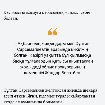
Қылмысты жасауға отбасылық жанжал себеп
болған.
- Ақбаянның жақындары мен Сұлтан
Сарсемалиевтің арасында кикілжің
болған. Қазіргі уақытта бұл қылмысқа
басқа тұлғалардың қатысы анықталған
жоқ, - деді облыс прокурорының
көмекшісі Жандар Болатбек.
Сұлтан Сарсемалиев желтоқсан айында шекара
асып өткен. Яғни, қылмыс туралы хабарланған
кезде ел аумағында болмаған.