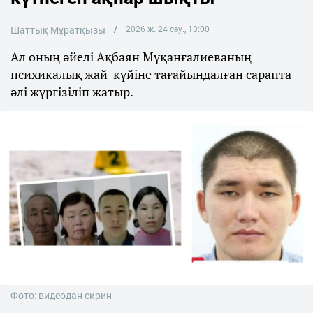
Шаттық Мұратқызы
2026 ж. 24 сәу., 13:00
Ал оның әйелі Ақбаян Мұқанғалиеваның
психикалық жай-күйіне тағайындалған сарапта
әлі жүргізіліп жатыр.
Фото: видеодан скрин