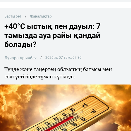
Басты бет
Жаңалықтар
+40°C ыстық пен дауыл: 7
тамызда ауа райы қандай
болады?
Лунара Арынбек
2026 ж. 07 там., 07:30
Түнде және таңертең облыстың батысы мен
солтүстігінде тұман күтіледі.