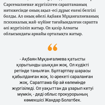
Сарсемалиевке жүргізілген сараптаманың
нәтижесінде оның ақыл-есі дұрыс екені белгілі
болды. Ал оның әйелі Ақбаян Мұқанғалиеваның
психикалық жай-күйіне тағайындалған сарапта
әлі жүргізіліп жатыр. Ол қазір Алматы
облысындағы арнайы орталықта жатыр.
- Ақбаян Мұқанғалиева қатысты
қорытынды шыққан жоқ. Ол күдікті
ретінде танылған. Бұлтартпау шарасы
қабылданған жоқ. Іс-әрекеті сараланған
жоқ. Сараптама бір ай көлемінде
жүргізіледі. Ол уақыттан да ұзарып кетуі
мүмкін, - деді облыс прокурорының
көмекшісі Жандар Болатбек.