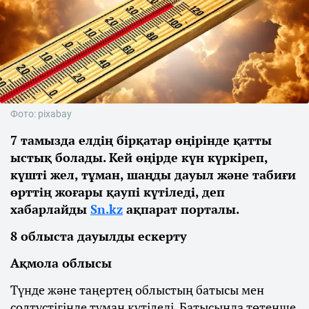
Фото: pixabay
7 тамызда елдің бірқатар өңірінде қатты
ыстық болады. Кей өңірде күн күркіреп,
күшті жел, тұман, шаңды дауыл және табиғи
өрттің жоғары қаупі күтіледі, деп
хабарлайды
Sn.kz
ақпарат порталы.
8 облыста дауылды ескерту
Ақмола облысы
Түнде және таңертең облыстың батысы мен
солтүстігінде тұман күтіледі. Батысында төтенше