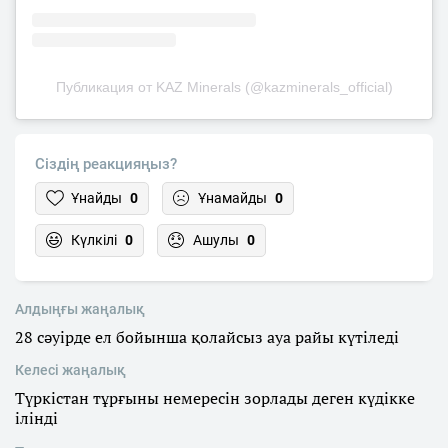
Публикация от KAZ Minerals (@kazminerals_official)
Сіздің реакцияңыз?
Ұнайды
0
Ұнамайды
0
Күлкілі
0
Ашулы
0
Алдыңғы жаңалық
28 cәуірде ел бойынша қолайсыз ауа райы күтіледі
Келесі жаңалық
Түркістан тұрғыны немересін зорлады деген күдікке
ілінді