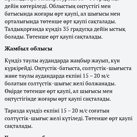
дейін көтеріледі. Облыстың оңтүстігі мен
батысында жоғары өрт қаупі, ал шығысы мен
орталығында төтенше өрт қаупі сақталады.
Талдықорғанда күндіз 35 градусқа дейін ыстық
болады. Төтенше өрт қаупі сақталады.
Жамбыл облысы
Күндіз таулы аудандарда жаңбыр жауып, күн
күркірейді. Оңтүстік-батыста, солтүстік-шығыста
және таулы аудандарда екпіні 15 – 20 м/с
болатын солтүстік-шығыс желі болжанады.
Өңірде төтенше өрт қаупі, ал шығысы мен
оңтүстігінде жоғары өрт қаупі сақталады.
Таразда күндіз екпіні 15 – 20 м/с соғатын
солтүстік-шығыс желі күтіледі. Төтенше өрт қаупі
сақталады.