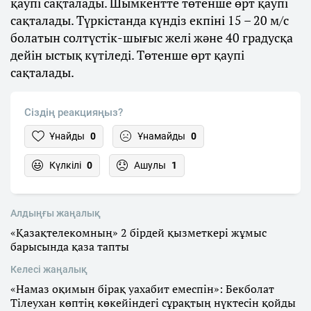
қаупі сақталады. Шымкентте төтенше өрт қаупі
сақталады. Түркістанда күндіз екпіні 15 – 20 м/с
болатын солтүстік-шығыс желі және 40 градусқа
дейін ыстық күтіледі. Төтенше өрт қаупі
сақталады.
Сіздің реакцияңыз?
Ұнайды
0
Ұнамайды
0
Күлкілі
0
Ашулы
1
Алдыңғы жаңалық
«Қазақтелекомның» 2 бірдей қызметкері жұмыс
барысында қаза тапты
Келесі жаңалық
«Намаз оқимын бірақ уахабит емеспін»: Бекболат
Тілеухан көптің көкейіндегі сұрақтың нүктесін қойды