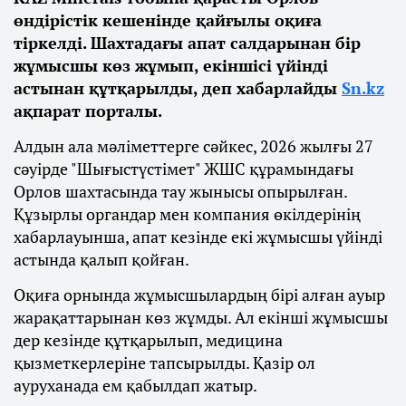
өндірістік кешенінде қайғылы оқиға
тіркелді. Шахтадағы апат салдарынан бір
жұмысшы көз жұмып, екіншісі үйінді
астынан құтқарылды, деп хабарлайды
Sn.kz
ақпарат порталы.
Алдын ала мәліметтерге сәйкес, 2026 жылғы 27
сәуірде "Шығыстүстімет" ЖШС құрамындағы
Орлов шахтасында тау жынысы опырылған.
Құзырлы органдар мен компания өкілдерінің
хабарлауынша, апат кезінде екі жұмысшы үйінді
астында қалып қойған.
Оқиға орнында жұмысшылардың бірі алған ауыр
жарақаттарынан көз жұмды. Ал екінші жұмысшы
дер кезінде құтқарылып, медицина
қызметкерлеріне тапсырылды. Қазір ол
ауруханада ем қабылдап жатыр.