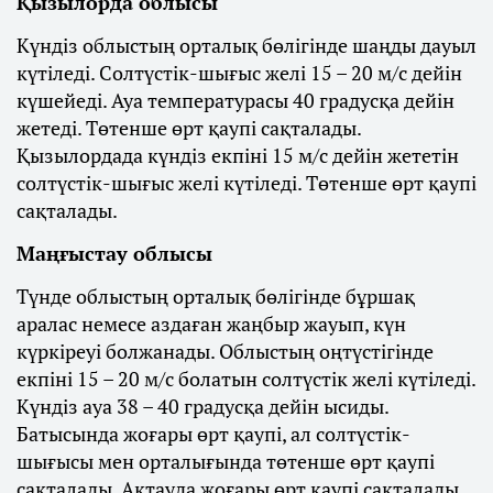
Қызылорда облысы
Күндіз облыстың орталық бөлігінде шаңды дауыл
күтіледі. Солтүстік-шығыс желі 15 – 20 м/с дейін
күшейеді. Ауа температурасы 40 градусқа дейін
жетеді. Төтенше өрт қаупі сақталады.
Қызылордада күндіз екпіні 15 м/с дейін жететін
солтүстік-шығыс желі күтіледі. Төтенше өрт қаупі
сақталады.
Маңғыстау облысы
Түнде облыстың орталық бөлігінде бұршақ
аралас немесе аздаған жаңбыр жауып, күн
күркіреуі болжанады. Облыстың оңтүстігінде
екпіні 15 – 20 м/с болатын солтүстік желі күтіледі.
Күндіз ауа 38 – 40 градусқа дейін ысиды.
Батысында жоғары өрт қаупі, ал солтүстік-
шығысы мен орталығында төтенше өрт қаупі
сақталады. Ақтауда жоғары өрт қаупі сақталады.