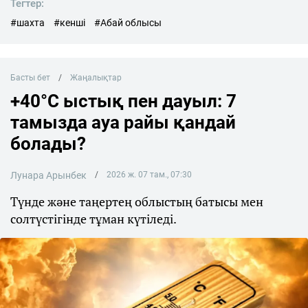
Тегтер:
#шахта
#кенші
#Абай облысы
Басты бет
Жаңалықтар
+40°C ыстық пен дауыл: 7
тамызда ауа райы қандай
болады?
Лунара Арынбек
2026 ж. 07 там., 07:30
Түнде және таңертең облыстың батысы мен
солтүстігінде тұман күтіледі.