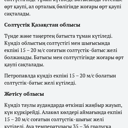
өрт қаупі, ал орталық бөлігінде жоғары өрт қаупі
сақталады.
Солтүстік Қазақстан облысы
Түнде және таңертең батыста тұман күтіледі.
Күндіз облыстың солтүстігі мен шығысында
екпіні 15 – 20 м/с соғатын солтүстік-батыс желі
болжанады. Батысы мен солтүстігінде жоғары өрт
қаупі сақталады.
Петропавлда күндіз екпіні 15 – 20 м/с болатын
солтүстік-батыс желі күтіледі.
Жетісу облысы
Күндіз таулы аудандарда өткінші жаңбыр жауып,
күн күркірейді. Алакөл көлдері аймағында екпіні
15 – 20 м/с соғатын солтүстік-шығыс желі
күтіледі. Ауа температурасы 35 – 36 градусқа