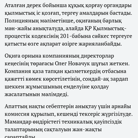
Аталған дерек бойынша құқық қорғау органдары
қылмыстық іс қозғап, тергеу амалдарын бастады.
Полицияның мәліметінше, оқиғаның барлық
мән-жайы анықталуда, алайда ҚР Қылмыстық-
процестік кодексінің 201-бабына сәйкес тергеуге
қатысты өзге ақпарат әзірге жарияланбайды.
Оқиға орнына компанияның директорлар
кеңесінің төрағасы Олег Новачук шұғыл жеткен.
Компания қаза тапқан қызметкердің отбасына
қажетті көмек көрсетілетінін, сондай-ақ зардап
шеккен жұмысшының емделуіне қолдау
жасалатынын мәлімдеді.
Апаттың нақты себептерін анықтау үшін арнайы
комиссия құрылып, кешенді тексеріс жүргізілуде.
Мамандар өндірістегі техникалық қауіпсіздік
талаптарының сақталуын жан-жақты
сараптайды.