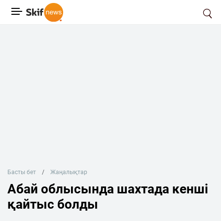
Басты бет
Жаңалықтар
Абай облысында шахтада кенші
қайтыс болды