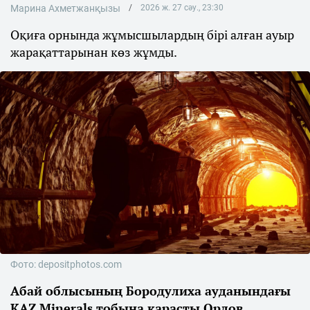
Марина Ахметжанқызы
2026 ж. 27 сәу., 23:30
Оқиға орнында жұмысшылардың бірі алған ауыр
жарақаттарынан көз жұмды.
Фото: depositphotos.com
Абай облысының Бородулиха ауданындағы
KAZ Minerals тобына қарасты Орлов