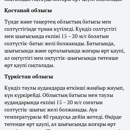
Қостанай облысы
Түнде және таңертең облыстың батысы мен
солтүстігінде тұман күтіледі. Күндіз солтүстігі
мен шығысында екпіні 15 – 20 м/с болатын
солтүстік-батыс желі болжанады. Батысында,
шығысында және орталығында жоғары өрт қаупі,
ал оңтүстігі мен оңтүстік-шығысында төтенше
өрт қаупі сақталады.
Түркістан облысы
Күндіз таулы аудандарда өткінші жаңбыр жауып,
күн күркірейді. Облыстың батысы мен таулы
аудандарында екпіні 15 – 20 м/с соғатын
солтүстік-шығыс желі болжанады. Ауа
температурасы 40 градусқа дейін жетеді. Өңірде
төтенше өрт қаупі, ал шығысында жоғары өрт