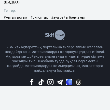
(ВИДЕО)
Тегтер:
#Аптап ыстық
#синоптик
#ауа райы болжамы
«SN.kz» ақпараттық порталына гиперсілтеме жасалған
жағдайда ғана материалдарды қолдануға рұқсат етіледі.
Ақпараттан дәйексөз алынғанда міндетті түрде сілтеме
жасалуы тиіс. Жазбаша түрде рұқсат берілмеген
жағдайда материалдарды коммерциялық мақсаттарға
пайдалануға болмайды.
Жоба жайында
Материалды қолдану тәртібі
Байланыс
Жарнама