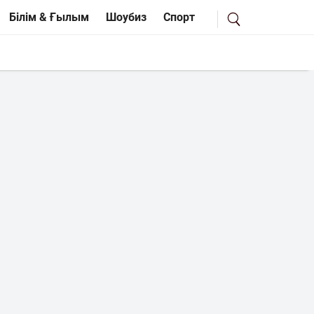
Білім & Ғылым
Шоубиз
Спорт