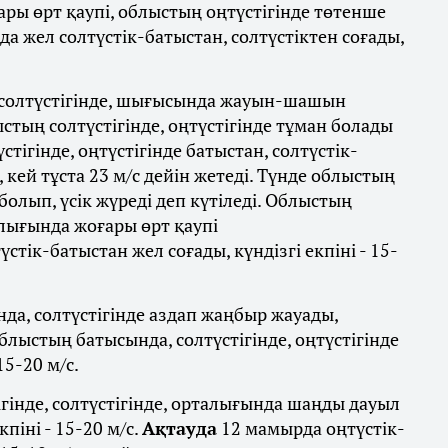
ры өрт қаупі, облыстың оңтүстігінде төтенше
а жел солтүстік-батыстан, солтүстіктен соғады,
солтүстігінде, шығысында жауын-шашын
стың солтүстігінде, оңтүстігінде тұман болады
тігінде, оңтүстігінде батыстан, солтүстік-
, кей тұста 23 м/с дейін жетеді. Түнде облыстың
болып, үсік жүреді деп күтіледі. Облыстың
алығында жоғары өрт қаупі
стік-батыстан жел соғады, күндізгі екпіні - 15-
да, солтүстігінде аздап жаңбыр жауады,
блыстың батысында, солтүстігінде, оңтүстігінде
15-20 м/с.
гінде, солтүстігінде, орталығында шаңды дауыл
піні - 15-20 м/с.
Ақтауда
12 мамырда оңтүстік-