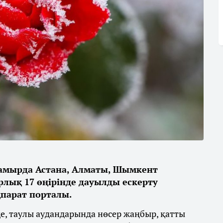
мамырда Астана, Алматы, Шымкент
лық 17 өңірінде дауылды ескерту
парат порталы.
де, таулы аудандарында нөсер жаңбыр, қатты