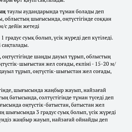
ның
таулы аудандарында тұман болады деп
ды, облыстың шығысында, оңтүстігінде соққан
м/с дейін жетеді
 градус суық болып, үсік жүреді деп күтіледі.
 сақталады.
 оңтүстігінде шаңды дауыл тұрып, облыстың
оңтүстік-шығыстан жел соғады, екпіні - 15-20 м/
дауыл тұрып, оңтүстік-шығыстан жел соғады,
гінде, шығысында жаңбыр жауып, найзағай
ың батысында, солтүстігінде тұман түседі деп
ғысында оңтүстік-батыстан, батыстан жел
тың шығысында 3 градус суық болып, үсік жүреді
ндіз жаңбыр жауып, найзағай ойнайды деп