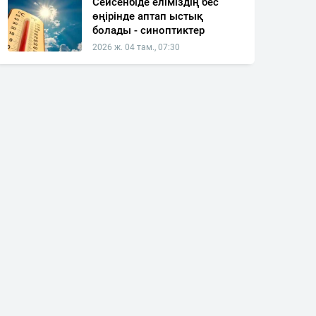
Сейсенбіде еліміздің бес
өңірінде аптап ыстық
болады - синоптиктер
2026 ж. 04 там., 07:30