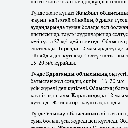
шығыстан соққан желдің күндізгі екпіні
Түнде және күндіз
Жамбыл облысыны
жауып, найзағай ойнайды, бұршақ түседі
аудандарында тұман болады деп болжан
шығысында, таулы аудандарында солтүст
кей тұста 23 м/с дейін жетеді. Облысты
сақталады.
Таразда
12 мамырда түнде к
ойнайды деп күтіледі. Солтүстістік-шығы
15-20 м/с құрайды.
Түнде
Қарағанды облысының
оңтүстіг
батыстан жел соғады, екпіні - 15-20 м/с
үсік жүреді деп күтіледі. Облыстың баты
қаупі сақталады.
Қарағандыда
12 мамыр
күтіледі. Жоғары өрт қаупі сақталады.
Түнде
Ұлытау облысының
облысының б
суық болып, үсік жүреді деп күтіледі. 
сақталады.
Жезқазғанда
12 мамырда жоғ