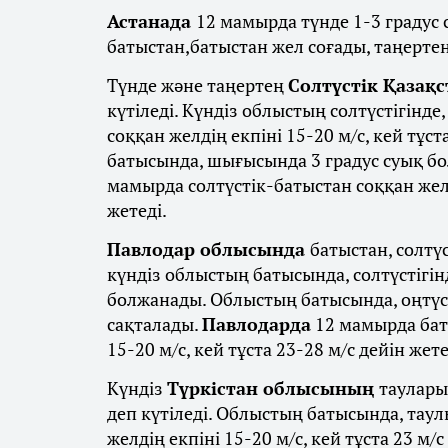
Астанада
12 мамырда түнде 1-3 градус с
батыстан,батыстан жел соғады, таңертең 
Түнде және таңертең
Солтүстік Қазақ
күтіледі. Күндіз облыстың солтүстігінде
соққан желдің екпіні 15-20 м/с, кей тұст
батысында, шығысында 3 градус суық бол
мамырда солтүстік-батыстан соққан желді
жетеді.
Павлодар облысында
батыстан, солтүс
күндіз облыстың батысында, солтүстігі
болжанады. Облыстың батысында, оңтүст
сақталады.
Павлодарда
12 мамырда баты
15-20 м/с, кей тұста 23-28 м/с дейін жет
Күндіз
Түркістан облысының
таулары
деп күтіледі. Облыстың батысында, тау
желдің екпіні 15-20 м/с, кей тұста 23 м/