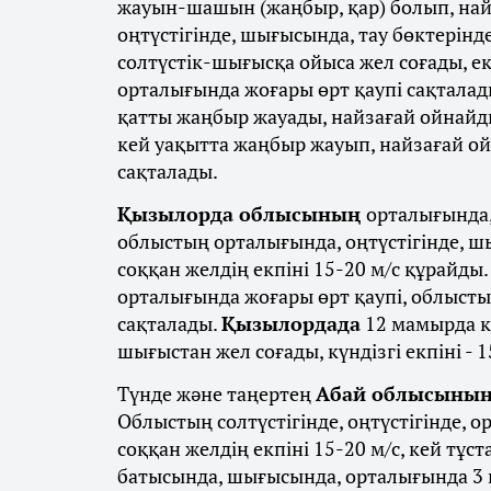
жауын-шашын (жаңбыр, қар) болып, най
оңтүстігінде, шығысында, тау бөктерінд
солтүстік-шығысқа ойыса жел соғады, екп
орталығында жоғары өрт қаупі сақталад
қатты жаңбыр жауады, найзағай ойнайд
кей уақытта жаңбыр жауып, найзағай ойн
сақталады.
Қызылорда облысының
орталығында,
облыстың орталығында, оңтүстігінде, 
соққан желдің екпіні 15-20 м/с құрайды.
орталығында жоғары өрт қаупі, облыст
сақталады.
Қызылордада
12 мамырда к
шығыстан жел соғады, күндізгі екпіні - 
Түнде және таңертең
Абай облысыны
Облыстың солтүстігінде, оңтүстігінде, 
соққан желдің екпіні 15-20 м/с, кей тұст
батысында, шығысында, орталығында 3 гр