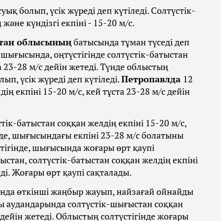
уық болып, үсік жүреді деп күтіледі. Солтүстік-
және күндізгі екпіні - 15-20 м/с.
стан облысының
батысында тұман түседі деп
, шығысында, оңтүстігінде солтүстік-батыстан
а 23-28 м/с дейін жетеді. Түнде облыстың
ып, үсік жүреді деп күтіледі.
Петропавлда
12
ң екпіні 15-20 м/с, кей тұста 23-28 м/с дейін
тік-батыстан соққан желдің екпіні 15-20 м/с,
нде, шығысындағы екпіні 23-28 м/с болатыны
ігінде, шығысында жоғары өрт қаупі
стан, солтүстік-батыстан соққан желдің екпіні
еді. Жоғары өрт қаупі сақталады.
нда өткінші жаңбыр жауып, найзағай ойнайды
лы аудандарында солтүстік-шығыстан соққан
с дейін жетеді. Облыстың солтүстігінде жоғары