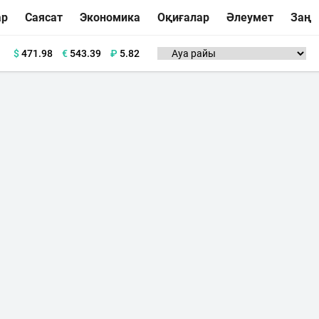
ар
Саясат
Экономика
Оқиғалар
Әлеумет
Заң
$
471.98
€
543.39
₽
5.82