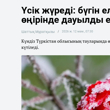
Үсік жүреді: бүгін 
өңірінде дауылды 
Шаттық Мұратқызы
2026 ж. 12 мам., 07:30
Күндіз Түркістан облысының тауларында 
күтіледі.