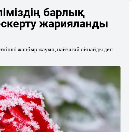
еліміздің барлық
ескерту жарияланды
өткінші жаңбыр жауып, найзағай ойнайды деп