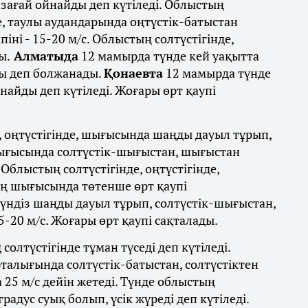
зағай ойнайды деп күтіледі. Облыстың
е, таулы аудандарында оңтүстік-батыстан
іні - 15-20 м/с. Облыстың солтүстігінде,
ы.
Алматыда
12 мамырда түнде кей уақытта
ы деп болжанады.
Қонаевта
12 мамырда түнде
айды деп күтіледі. Жоғары өрт қаупі
 оңтүстігінде, шығысында шаңды дауыл тұрып,
шығысында солтүстік-шығыстан, шығыстан
 Облыстың солтүстігінде, оңтүстігінде,
ың шығысында төтенше өрт қаупі
үндіз шаңды дауыл тұрып, солтүстік-шығыстан,
15-20 м/с. Жоғары өрт қаупі сақталады.
ң
солтүстігінде тұман түседі деп күтіледі.
орталығында солтүстік-батыстан, солтүстіктен
а 25 м/с дейін жетеді. Түнде облыстың
адус суық болып, үсік жүреді деп күтіледі.