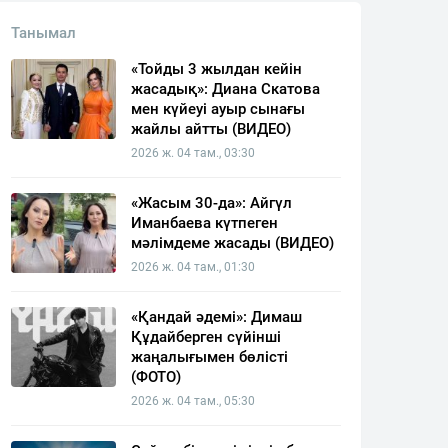
Танымал
«Тойды 3 жылдан кейін
жасадық»: Диана Скатова
мен күйеуі ауыр сынағы
жайлы айтты (ВИДЕО)
2026 ж. 04 там., 03:30
«Жасым 30-да»: Айгүл
Иманбаева күтпеген
мәлімдеме жасады (ВИДЕО)
2026 ж. 04 там., 01:30
«Қандай әдемі»: Димаш
Құдайберген сүйінші
жаңалығымен бөлісті
(ФОТО)
2026 ж. 04 там., 05:30