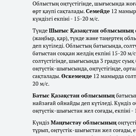
Облыстың оңтүстігінде, шығысында жоға
өрт қаупі сақталады.
Семейде
12 мамырд
күндізгі екпіні - 15-20 м/с.
Түнде
Шығыс Қазақстан облысының
(жаңбыр, қар), түнде және таңертең облы
деп күтіледі. Облыстың батысында, солтүс
батыстан соққан желдің екпіні 15-20 м/с
солтүстігінде, шығысында 3 градус суық 
оңтүстік-шығысында, оңтүстігінде, орт
сақталады.
Өскеменде
12 мамырда солтү
20 м/с.
Батыс Қазақстан облысының
батысын
найзағай ойнайды деп күтіледі. Күндіз о
оңтүстік-шығыстан жел соғады, екпіні - 
Күндіз
Маңғыстау облысының
оңтүсті
тұрып, оңтүстік-шығыстан жел соғады, ек