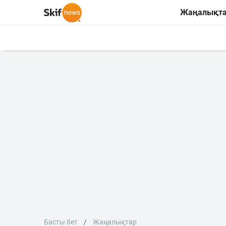
Жаңалықт
Басты бет
Жаңалықтар