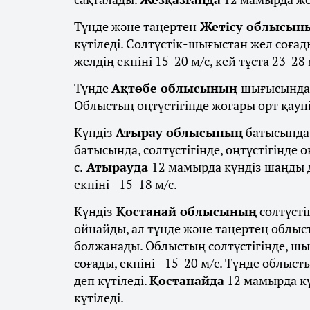
Түнде және таңертен
Жетісу облысы
күтіледі. Солтүстік-шығыстан жел соға
желдің екпіні 15-20 м/с, кей тұста 23-28 
Түнде
Ақтөбе облысының
шығысында 1
Облыстың оңтүстігінде жоғары өрт қаупі
Күндіз
Атырау облысының
батысында,
батысында, солтүстігінде, оңтүстігінде 
с.
Атырауда
12 мамырда күндіз шаңды 
екпіні - 15-18 м/с.
Күндіз
Қостанай облысының
солтүсті
ойнайды, ал түнде және таңертең облыст
болжанады. Облыстың солтүстігінде, шы
соғады, екпіні - 15-20 м/с. Түнде облыс
деп күтіледі.
Қостанайда
12 мамырда кү
күтіледі.