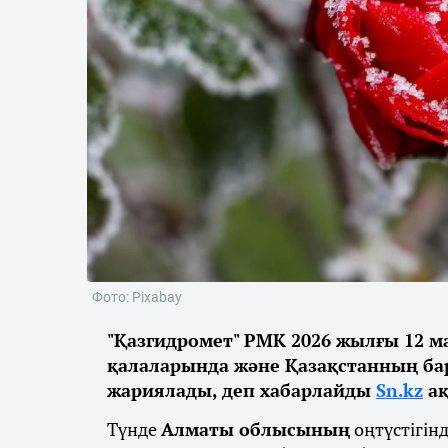
Фото: Pixabay
"Қазгидромет" РМК 2026 жылғы 12 
қалаларында және Қазақстанның бар
жариялады, деп хабарлайды
Sn.kz
ақ
Түнде
Алматы облысының
оңтүстігін