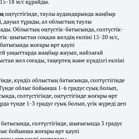
 15-18 м/с құрайды.
ң
оңтүстігінде, таулы аудандарында жаңбыр
, дауыл тұрады, ал облыстың таулы
ады. Облыстың оңтүстік-батысында, солтүстік-
ік-шығыстан соққан желдің екпіні 15-20 м/с,
ң батысында жоғары өрт қаупі
ей уақыттарда жаңбыр жауып, найзағай
стан жел соғады, таңертең және күндізгі екпіні
інде, күндіз облыстың батысында, солтүстігінде
. Түнде облыс бойынша 1-6 градус суық болып,
сында, солтүстігінде, оңтүстігінде жоғары өрт
да түнде 1-3 градус суық болып, үсік жүреді деп
атысында, солтүстігінде, шығысында 3 градус
Облыс бойынша жоғары өрт қаупі
ары өрт қаупі сақталады.