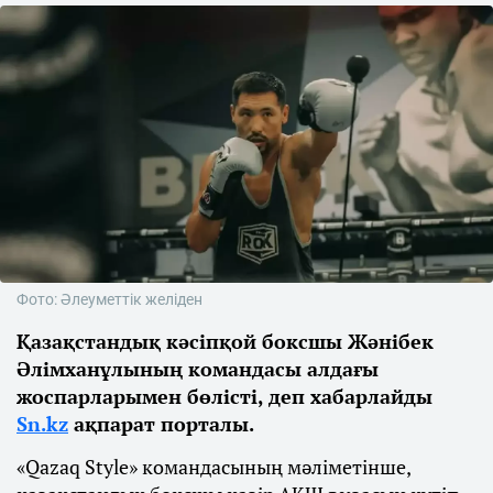
Фото: Әлеуметтік желіден
Қазақстандық кәсіпқой боксшы Жәнібек
Әлімханұлының командасы алдағы
жоспарларымен бөлісті, деп хабарлайды
Sn.kz
ақпарат порталы.
«Qazaq Style» командасының мәліметінше,