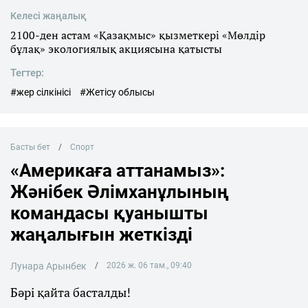
Келесі жаңалық
2100-ден астам «Қазақмыс» қызметкері «Мөлдір
бұлақ» экологиялық акциясына қатысты
Тегтер:
#жер сілкінісі
#Жетісу облысы
Басты бет
Спорт
«Америкаға аттанамыз»:
Жәнібек Әлімханұлының
командасы қуанышты
жаңалығын жеткізді
Лунара Арынбек
2026 ж. 06 там., 09:40
Бәрі қайта басталды!