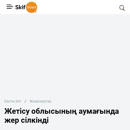
Басты бет
Жаңалықтар
Жетісу облысының аумағында
жер сілкінді