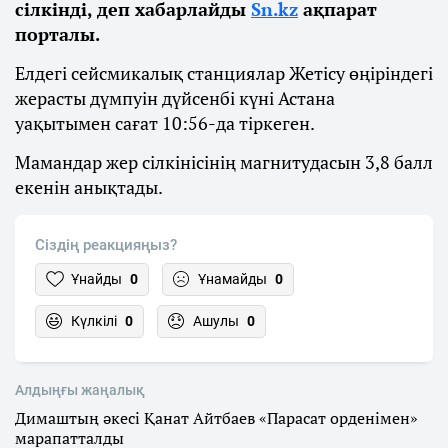
сілкінді, деп хабарлайды
Sn.kz
ақпарат
порталы.
Елдегі сейсмикалық станциялар Жетісу өңіріндегі
жерасты дүмпуін дүйсенбі күні Астана
уақытымен сағат 10:56-да тіркеген.
Мамандар жер сілкінісінің магнитудасын 3,8 балл
екенін анықтады.
Сіздің реакцияңыз?
Ұнайды
0
Ұнамайды
0
Күлкілі
0
Ашулы
0
Алдыңғы жаңалық
Димаштың әкесі Қанат Айтбаев «Парасат орденімен»
марапатталды