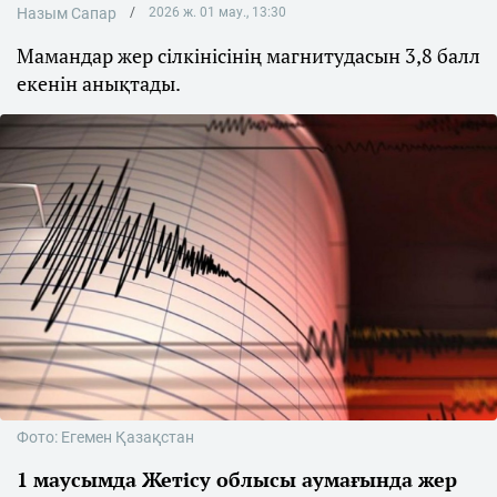
Назым Сапар
2026 ж. 01 мау., 13:30
Мамандар жер сілкінісінің магнитудасын 3,8 балл
екенін анықтады.
Фото: Егемен Қазақстан
1 маусымда Жетісу облысы аумағында жер