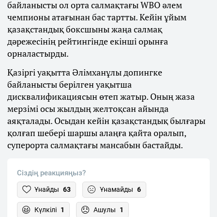
байланысты ол орта салмақтағы WBO әлем
чемпионы атағынан бас тартты. Кейін ұйым
қазақстандық боксшыны жаңа салмақ
дәрежесінің рейтингінде екінші орынға
орналастырды.
Қазіргі уақытта Әлімханұлы допингке
байланысты берілген уақытша
дисквалификациясын өтеп жатыр. Оның жаза
мерзімі осы жылдың желтоқсан айында
аяқталады. Осыдан кейін қазақстандық былғары
қолғап шебері шаршы алаңға қайта оралып,
суперорта салмақтағы мансабын бастайды.
Сіздің реакцияңыз?
Ұнайды
63
Ұнамайды
6
Күлкілі
1
Ашулы
1