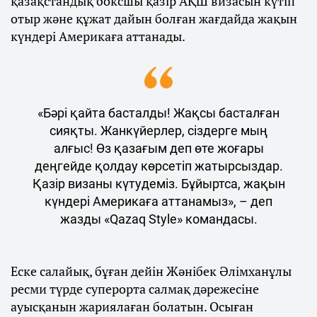
қазақстандық боксшы қазір АҚШ визасын күтіп
отыр және құжат дайын болған жағдайда жақын
күндері Америкаға аттанады.
«Бәрі қайта басталды! Жақсы басталған
сияқты. Жанкүйерлер, сіздерге мың
алғыс! Өз қазағым деп өте жоғары
деңгейде қолдау көрсетіп жатырсыздар.
Қазір визаны күтудеміз. Бұйыртса, жақын
күндері Америкаға аттанамыз», – деп
жазды «Qazaq Style» командасы.
Еске салайық, бұған дейін Жәнібек Әлімханұлы
ресми түрде суперорта салмақ дәрежесіне
ауысқанын жариялаған болатын. Осыған