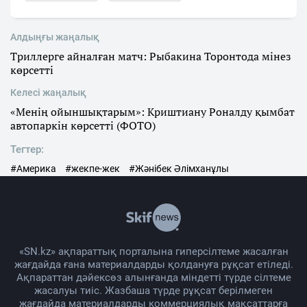
Алдыңғы жаңалық
Триллерге айналған матч: Рыбакина Торонтода мінез
көрсетті
Келесі жаңалық
«Менің ойыншықтарым»: Криштиану Роналду қымбат
автопаркін көрсетті (ФОТО)
Тегтер:
#Америка
#жекпе-жек
#Жәнібек Әлімханұлы
«SN.kz» ақпараттық порталына гиперсілтеме жасалған
жағдайда ғана материалдарды қолдануға рұқсат етіледі.
Ақпараттан дәйексөз алынғанда міндетті түрде сілтеме
жасалуы тиіс. Жазбаша түрде рұқсат берілмеген
жағдайда материалдарды коммерциялық мақсаттарға