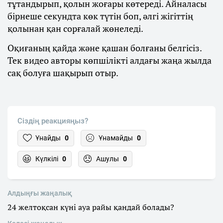
тұтандырып, қолын жоғары көтереді. Айналасы
бірнеше секундта көк түтін боп, әлгі жігіттің
қолынан қан сорғалай жөнеледі.
Оқиғаның қайда және қашан болғаны белгісіз.
Тек видео авторы көпшілікті алдағы жаңа жылда
сақ болуға шақырып отыр.
Сіздің реакцияңыз?
Ұнайды
0
Ұнамайды
0
Күлкілі
0
Ашулы
0
Алдыңғы жаңалық
24 желтоқсан күні ауа райы қандай болады?