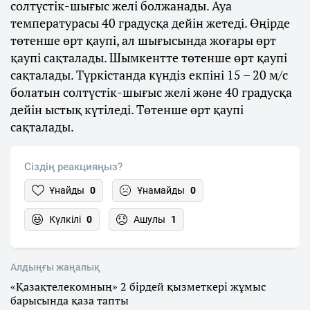
солтүстік-шығыс желі болжанады. Ауа
температурасы 40 градусқа дейін жетеді. Өңірде
төтенше өрт қаупі, ал шығысында жоғары өрт
қаупі сақталады. Шымкентте төтенше өрт қаупі
сақталады. Түркістанда күндіз екпіні 15 – 20 м/с
болатын солтүстік-шығыс желі және 40 градусқа
дейін ыстық күтіледі. Төтенше өрт қаупі
сақталады.
Сіздің реакцияңыз?
Ұнайды
0
Ұнамайды
0
Күлкілі
0
Ашулы
1
Алдыңғы жаңалық
«Қазақтелекомның» 2 бірдей қызметкері жұмыс
барысында қаза тапты