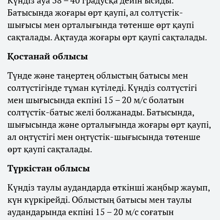
Батысында жоғары өрт қаупі, ал солтүстік-
шығысы мен орталығында төтенше өрт қаупі
сақталады. Ақтауда жоғары өрт қаупі сақталады.
Қостанай облысы
Түнде және таңертең облыстың батысы мен
солтүстігінде тұман күтіледі. Күндіз солтүстігі
мен шығысында екпіні 15 – 20 м/с болатын
солтүстік-батыс желі болжанады. Батысында,
шығысында және орталығында жоғары өрт қаупі,
ал оңтүстігі мен оңтүстік-шығысында төтенше
өрт қаупі сақталады.
Түркістан облысы
Күндіз таулы аудандарда өткінші жаңбыр жауып,
күн күркірейді. Облыстың батысы мен таулы
аудандарында екпіні 15 – 20 м/с соғатын