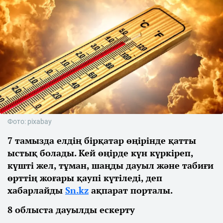
Фото: pixabay
7 тамызда елдің бірқатар өңірінде қатты
ыстық болады. Кей өңірде күн күркіреп,
күшті жел, тұман, шаңды дауыл және табиғи
өрттің жоғары қаупі күтіледі, деп
хабарлайды
Sn.kz
ақпарат порталы.
8 облыста дауылды ескерту