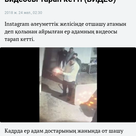
2018 ж. 24 жел., 02:30
Instagram әлеуметтік желісінде отшашу атамын
деп қолынан айрылған ер адамның видеосы
тарап кетті.
Кадрда ер адам достарының жанында от шашу