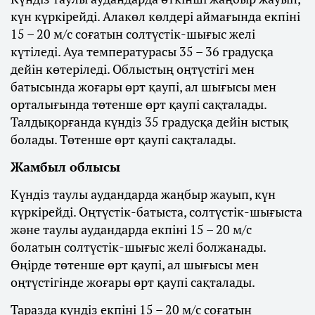
күн күркірейді. Алакөл көлдері аймағында екпіні
15 – 20 м/с соғатын солтүстік-шығыс желі
күтіледі. Ауа температурасы 35 – 36 градусқа
дейін көтеріледі. Облыстың оңтүстігі мен
батысында жоғары өрт қаупі, ал шығысы мен
орталығында төтенше өрт қаупі сақталады.
Талдықорғанда күндіз 35 градусқа дейін ыстық
болады. Төтенше өрт қаупі сақталады.
Жамбыл облысы
Күндіз таулы аудандарда жаңбыр жауып, күн
күркірейді. Оңтүстік-батыста, солтүстік-шығыста
және таулы аудандарда екпіні 15 – 20 м/с
болатын солтүстік-шығыс желі болжанады.
Өңірде төтенше өрт қаупі, ал шығысы мен
оңтүстігінде жоғары өрт қаупі сақталады.
Таразда күндіз екпіні 15 – 20 м/с соғатын