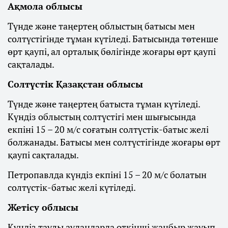
Ақмола облысы
Түнде және таңертең облыстың батысы мен
солтүстігінде тұман күтіледі. Батысында төтенше
өрт қаупі, ал орталық бөлігінде жоғары өрт қаупі
сақталады.
Солтүстік Қазақстан облысы
Түнде және таңертең батыста тұман күтіледі.
Күндіз облыстың солтүстігі мен шығысында
екпіні 15 – 20 м/с соғатын солтүстік-батыс желі
болжанады. Батысы мен солтүстігінде жоғары өрт
қаупі сақталады.
Петропавлда күндіз екпіні 15 – 20 м/с болатын
солтүстік-батыс желі күтіледі.
Жетісу облысы
Күндіз таулы аудандарда өткінші жаңбыр жауып,