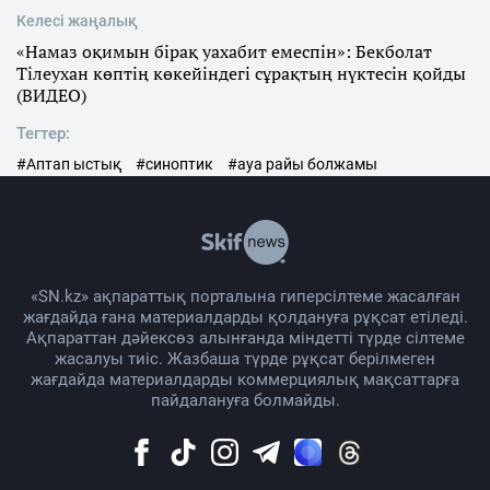
Келесі жаңалық
«Намаз оқимын бірақ уахабит емеспін»: Бекболат
Тілеухан көптің көкейіндегі сұрақтың нүктесін қойды
(ВИДЕО)
Тегтер:
#Аптап ыстық
#синоптик
#ауа райы болжамы
«SN.kz» ақпараттық порталына гиперсілтеме жасалған
жағдайда ғана материалдарды қолдануға рұқсат етіледі.
Ақпараттан дәйексөз алынғанда міндетті түрде сілтеме
жасалуы тиіс. Жазбаша түрде рұқсат берілмеген
жағдайда материалдарды коммерциялық мақсаттарға
пайдалануға болмайды.