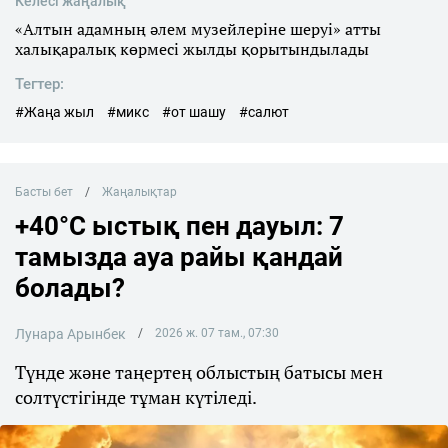
Келесі жаңалық
«Алтын адамның әлем музейлеріне шеруі» атты
халықаралық көрмесі жылды қорытындылады
Тегтер:
#Жаңа жыл
#микс
#от шашу
#салют
Басты бет
Жаңалықтар
+40°C ыстық пен дауыл: 7
тамызда ауа райы қандай
болады?
Лунара Арынбек
2026 ж. 07 там., 07:30
Түнде және таңертең облыстың батысы мен
солтүстігінде тұман күтіледі.