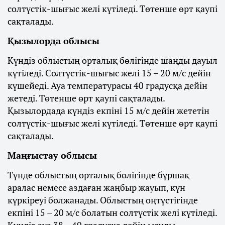
солтүстік-шығыс желі күтіледі. Төтенше өрт қаупі
сақталады.
Қызылорда облысы
Күндіз облыстың орталық бөлігінде шаңды дауыл
күтіледі. Солтүстік-шығыс желі 15 – 20 м/с дейін
күшейеді. Ауа температурасы 40 градусқа дейін
жетеді. Төтенше өрт қаупі сақталады.
Қызылордада күндіз екпіні 15 м/с дейін жететін
солтүстік-шығыс желі күтіледі. Төтенше өрт қаупі
сақталады.
Маңғыстау облысы
Түнде облыстың орталық бөлігінде бұршақ
аралас немесе аздаған жаңбыр жауып, күн
күркіреуі болжанады. Облыстың оңтүстігінде
екпіні 15 – 20 м/с болатын солтүстік желі күтіледі.
Күндіз ауа 38 – 40 градусқа дейін ысиды.