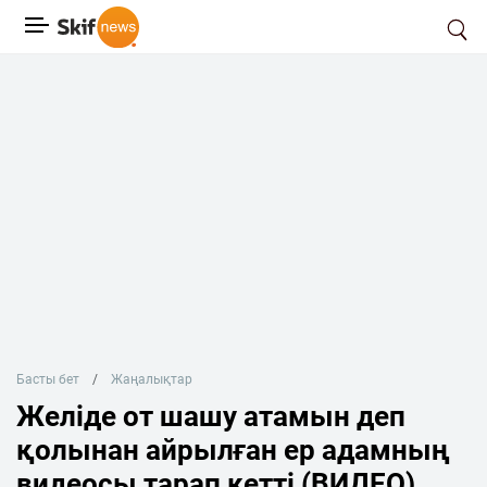
Басты бет
Жаңалықтар
Желіде от шашу атамын деп
қолынан айрылған ер адамның
видеосы тарап кетті (ВИДЕО)