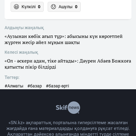
Күлкілі
0
Ашулы
0
Алдыңғы жаңалық
«Аузынан көбік ағып тұр»: абысыны күн көрсетпей
жүрген жесір әйел мұңын шақты
Келесі жаңалық
«Ол - әскери адам, тіке айтады»: Дәурен Абаев Божкоға
қатысты пікір білдірді
Тегтер:
#Алматы
#базар
#базар өрті
«SN.kz» ақпараттық порталына гиперсілтеме жасалған
жағдайда ғана материалдарды қолдануға рұқсат етіледі.
Ақпараттан дәйексөз алынғанда міндетті түрде сілтеме