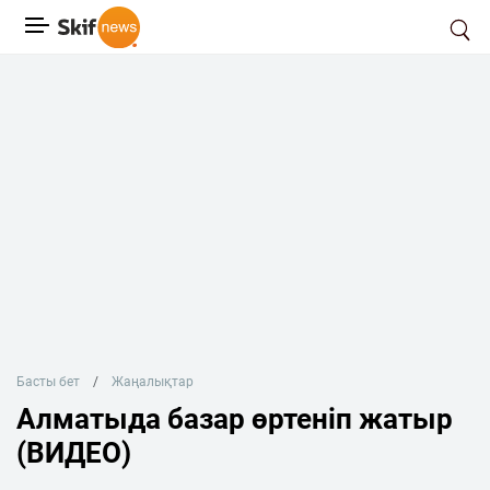
Басты бет
Жаңалықтар
Алматыда базар өртеніп жатыр
(ВИДЕО)