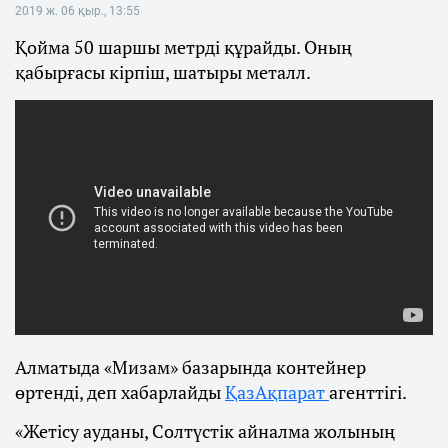
2019 ж. 06 қыр., 13:55
Қойма 50 шаршы метрді құрайды. Оның
қабырғасы кірпіш, шатыры металл.
Алматыда «Мизам» базарында контейнер
өртенді, деп хабарлайды
ҚазАқпарат
агенттігі.
«Жетісу ауданы, Солтүстік айналма жолының