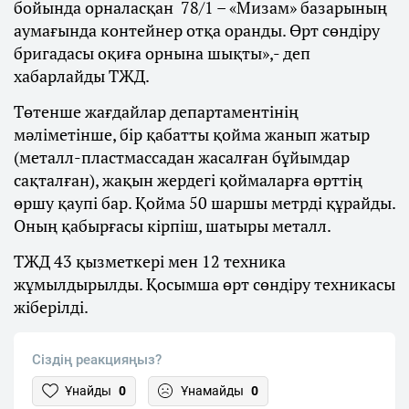
бойында орналасқан 78/1 – «Мизам» базарының
аумағында контейнер отқа оранды. Өрт сөндіру
бригадасы оқиға орнына шықты»,- деп
хабарлайды ТЖД.
Төтенше жағдайлар департаментінің
мәліметінше, бір қабатты қойма жанып жатыр
(металл-пластмассадан жасалған бұйымдар
сақталған), жақын жердегі қоймаларға өрттің
өршу қаупі бар. Қойма 50 шаршы метрді құрайды.
Оның қабырғасы кірпіш, шатыры металл.
ТЖД 43 қызметкері мен 12 техника
жұмылдырылды. Қосымша өрт сөндіру техникасы
жіберілді.
Сіздің реакцияңыз?
Ұнайды
0
Ұнамайды
0