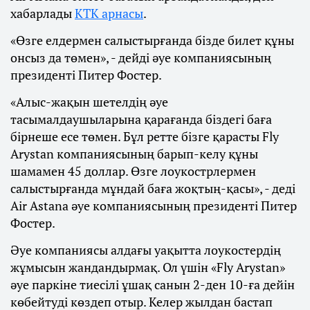
хабарлады
КТК арнасы
.
«Өзге елдермен салыстырғанда бізде билет құны
онсыз да төмен», - дейді әуе компаниясының
президенті Питер Фостер.
«Алыс-жақын шетелдің әуе
тасымалдаушыларына қарағанда біздегі баға
бірнеше есе төмен. Бұл ретте бізге қарасты Fly
Аrystan компаниясының барып-келу құны
шамамен 45 доллар. Өзге лоукострлермен
салыстырғанда мұндай баға жоқтың-қасы», - деді
Air Astana әуе компаниясының президенті Питер
Фостер.
Әуе компаниясы алдағы уақытта лоукостердің
жұмысын жандандырмақ. Ол үшін «Fly Аrystan»
әуе паркіне тиесілі ұшақ санын 2-ден 10-ға дейін
көбейтуді көздеп отыр. Келер жылдан бастап