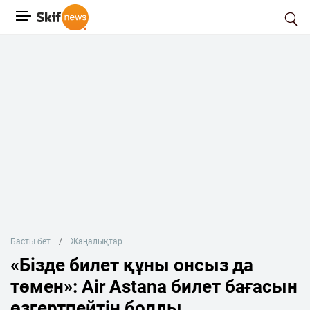
Басты бет
Жаңалықтар
«Бізде билет құны онсыз да
төмен»: Air Astana билет бағасын
өзгертпейтін болды