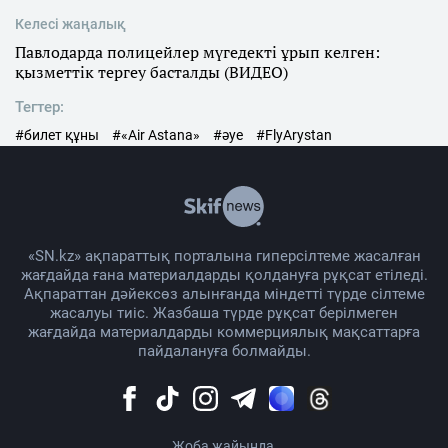
Келесі жаңалық
Павлодарда полицейлер мүгедекті ұрып келген:
қызметтік тергеу басталды (ВИДЕО)
Тегтер:
#билет құны
#«Air Astana»
#әуе
#FlyArystan
«SN.kz» ақпараттық порталына гиперсілтеме жасалған
жағдайда ғана материалдарды қолдануға рұқсат етіледі.
Ақпараттан дәйексөз алынғанда міндетті түрде сілтеме
жасалуы тиіс. Жазбаша түрде рұқсат берілмеген
жағдайда материалдарды коммерциялық мақсаттарға
пайдалануға болмайды.
Жоба жайында