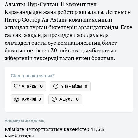
Алматы, Нұр-Сұлтан, Шымкент пен
Қарағандыдан жаңа рейстер ашылады. Дегенмен
Питер Фостер Air Astana компаниясының
аспандап тұрған билеттерін арзандатпайды. Еске
салсақ, жақында президент жолдауында
еліміздегі басты әуе компаниясының билет
бағасын неліктен 30 пайызға қымбаттатып
жібергенін тексеруді талап еткен болатын.
Сіздің реакцияңыз?
Ұнайды
0
Ұнамайды
0
Күлкілі
0
Ашулы
0
Алдыңғы жаңалық
Елімізге импортталатын көкөністер 41,3%
қымбаттады