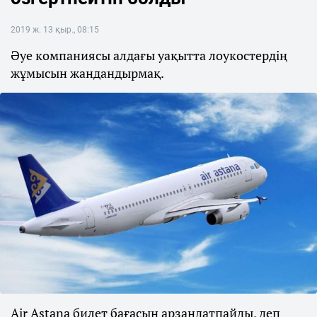
2019 ж. 13 қыр., 08:15
Әуе компаниясы алдағы уақытта лоукостердің
жұмысын жандандырмақ.
Air Astana билет бағасын арзандатпайды, деп