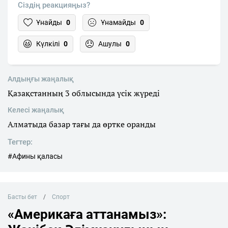
Сіздің реакцияңыз?
Ұнайды
0
Ұнамайды
0
Күлкілі
0
Ашулы
0
Алдыңғы жаңалық
Қазақстанның 3 облысында үсік жүреді
Келесі жаңалық
Алматыда базар тағы да өртке оранды
Тегтер:
#Афины қаласы
Басты бет
Спорт
«Америкаға аттанамыз»: