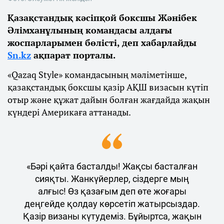
Қазақстандық кәсіпқой боксшы Жәнібек
Әлімханұлының командасы алдағы
жоспарларымен бөлісті, деп хабарлайды
Sn.kz
ақпарат порталы.
«Qazaq Style» командасының мәліметінше,
қазақстандық боксшы қазір АҚШ визасын күтіп
отыр және құжат дайын болған жағдайда жақын
күндері Америкаға аттанады.
«Бәрі қайта басталды! Жақсы басталған
сияқты. Жанкүйерлер, сіздерге мың
алғыс! Өз қазағым деп өте жоғары
деңгейде қолдау көрсетіп жатырсыздар.
Қазір визаны күтудеміз. Бұйыртса, жақын