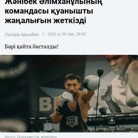
Жәнібек Әлімханұлының
командасы қуанышты
жаңалығын жеткізді
Лунара Арынбек
2026 ж. 06 там., 09:40
Бәрі қайта басталды!
Фото: Әлеуметтік желіден