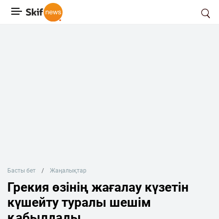
Басты бет
Жаңалықтар
Грекия өзінің жағалау күзетін
күшейту туралы шешім
қабылдады