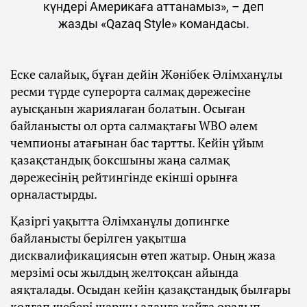
күндері Америкаға аттанамыз», – деп
жазды «Qazaq Style» командасы.
Еске салайық, бұған дейін Жәнібек Әлімханұлы
ресми түрде суперорта салмақ дәрежесіне
ауысқанын жариялаған болатын. Осыған
байланысты ол орта салмақтағы WBO әлем
чемпионы атағынан бас тартты. Кейін ұйым
қазақстандық боксшыны жаңа салмақ
дәрежесінің рейтингінде екінші орынға
орналастырды.
Қазіргі уақытта Әлімханұлы допингке
байланысты берілген уақытша
дисквалификациясын өтеп жатыр. Оның жаза
мерзімі осы жылдың желтоқсан айында
аяқталады. Осыдан кейін қазақстандық былғары
қолғап шебері шаршы алаңға қайта оралып,