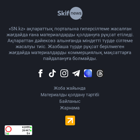
«SN.kz» ақпараттық порталына гиперсілтеме жасалған
жағдайда ғана материалдарды қолдануға рұқсат етіледі.
Ақпараттан дәйексөз алынғанда міндетті түрде сілтеме
жасалуы тиіс. Жазбаша түрде рұқсат берілмеген
жағдайда материалдарды коммерциялық мақсаттарға
пайдалануға болмайды.
Жоба жайында
Материалды қолдану тәртібі
Байланыс
Жарнама