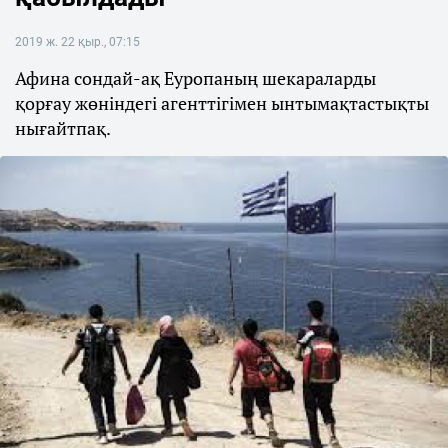
2019 ж. 22 қыр., 07:15
Афина сондай-ақ Еуропаның шекараларды
қорғау жөніндегі агенттігімен ынтымақтастықты
нығайтпақ.