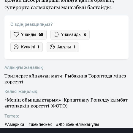
суперорта салмақтағы мансабын бастайды.
Сіздің реакцияңыз?
Ұнайды
68
Ұнамайды
6
Күлкілі
1
Ашулы
1
Алдыңғы жаңалық
Триллерге айналған матч: Рыбакина Торонтода мінез
көрсетті
Келесі жаңалық
«Менің ойыншықтарым»: Криштиану Роналду қымбат
автопаркін көрсетті (ФОТО)
Тегтер:
#Америка
#жекпе-жек
#Жәнібек Әлімханұлы