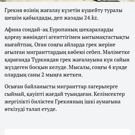
Грекия өзінің жағалау күзетін күшейту туралы
шешім қабылдады, деп жазады 24.kz.
Афина сондай-ақ Еуропаның шекараларды
қорғау жөніндегі агенттігімен ынтымақтастықты
нығайтпақ. Оған соңғы айларда грек жеріне
ағылған мигранттардың көбеюі себеп. Мәліметке
қарағанда Түркиядан грек жағалауына күн сайын
жүздеген босқын келуде. Мысалы, соңғы 4 күнде
олардың саны 2 мыңға жеткен.
Осыған байланысты мигранттар лагерьлерге
сыймай, қауіпті жағдай туындаған. Келімсектер
жергілікті биліктен Грекияның ішкі аумағына
өткізуді талап етуде.