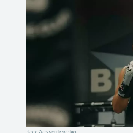
Фото: Әлеуметтік желіден