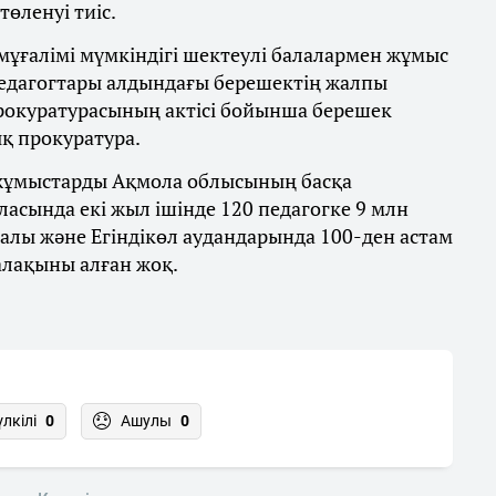
өленуі тиіс.
ұғалімі мүмкіндігі шектеулі балалармен жұмыс
 педагогтары алдындағы берешектің жалпы
прокуратурасының актісі бойынша берешек
ық прокуратура.
 жұмыстарды Ақмола облысының басқа
ласында екі жыл ішінде 120 педагогке 9 млн
алы және Егіндікөл аудандарында 100-ден астам
алақыны алған жоқ.
үлкілі
0
Ашулы
0