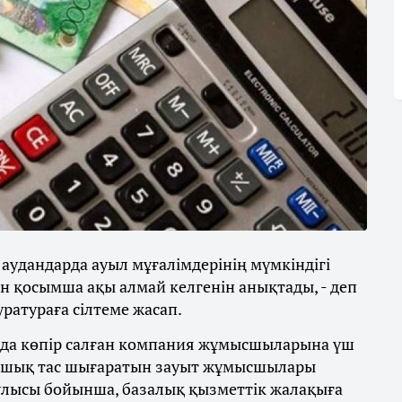
аудандарда ауыл мұғалімдерінің мүмкіндігі
ін қосымша ақы алмай келгенін анықтады, - деп
ратураға сілтеме жасап.
да көпір салған компания жұмысшыларына үш
ыршық тас шығаратын зауыт жұмысшылары
аулысы бойынша, базалық қызметтік жалақыға