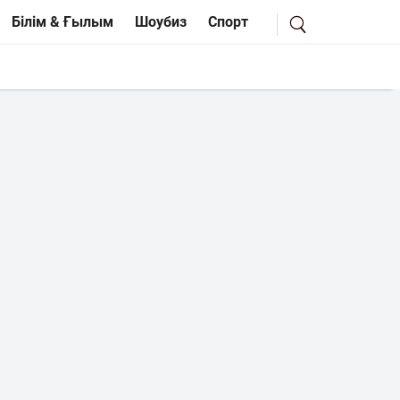
Білім & Ғылым
Шоубиз
Спорт