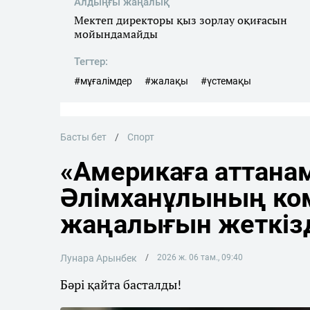
Алдыңғы жаңалық
Мектеп директоры қыз зорлау оқиғасын
мойындамайды
Тегтер:
#мұғалімдер
#жалақы
#үстемақы
Басты бет
Спорт
«Америкаға аттана
Әлімханұлының ко
жаңалығын жеткіз
Лунара Арынбек
2026 ж. 06 там., 09:40
Бәрі қайта басталды!