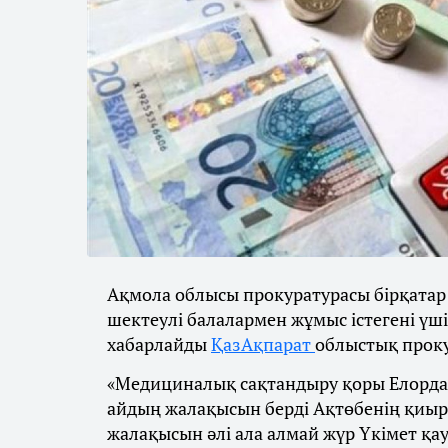
Ақмола облысы прокуратурасы бірқатар 
шектеулі балалармен жұмыс істегені үш
хабарлайды
ҚазАқпарат
облыстық проку
«Медициналық сақтандыру қоры Елорда
айдың жалақысын берді Ақтөбенің қи
жалақысын әлі ала алмай жүр Үкімет қ