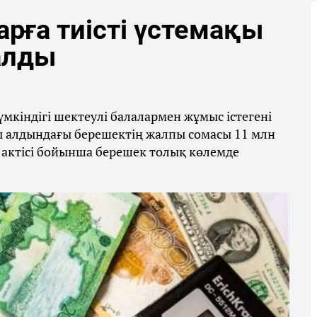
рға тиісті үстемақы
алды
мкіндігі шектеулі балалармен жұмыс істегені
ры алдындағы берешектің жалпы сомасы 11 млн
 актісі бойынша берешек толық көлемде