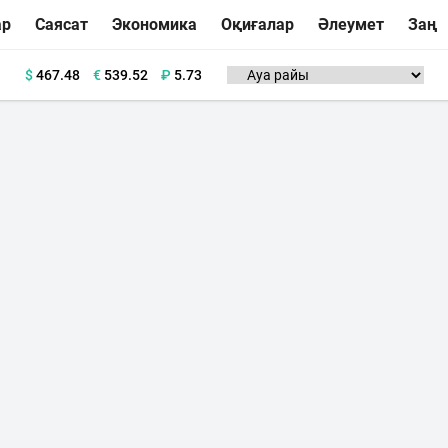
ар
Саясат
Экономика
Оқиғалар
Әлеумет
Заң
$
467.48
€
539.52
₽
5.73