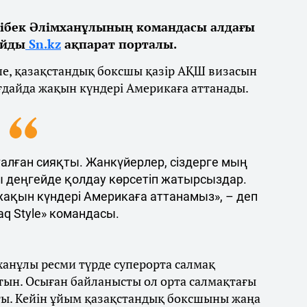
ібек Әлімханұлының командасы алдағы
айды
Sn.kz
ақпарат порталы.
ше, қазақстандық боксшы қазір АҚШ визасын
ғдайда жақын күндері Америкаға аттанады.
талған сияқты. Жанкүйерлер, сіздерге мың
ы деңгейде қолдау көрсетіп жатырсыздар.
 жақын күндері Америкаға аттанамыз», – деп
q Style» командасы.
ханұлы ресми түрде суперорта салмақ
тын. Осыған байланысты ол орта салмақтағы
ты. Кейін ұйым қазақстандық боксшыны жаңа