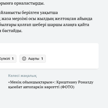
 орынға орналастырды.
байланысты берілген уақытша
 жаза мерзімі осы жылдың желтоқсан айында
 былғары қолғап шебері шаршы алаңға қайта
н бастайды.
Күлкілі
1
Ашулы
1
Келесі жаңалық
«Менің ойыншықтарым»: Криштиану Роналду
қымбат автопаркін көрсетті (ФОТО)