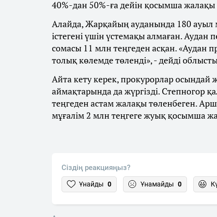
40%-дан 50%-ға дейін қосымша жалақы т
Алайда, Жарқайың ауданында 180 ауыл м
істегені үшін үстемақы алмаған. Аудан
сомасы 11 млн теңгеден асқан. «Аудан 
толық көлемде төленді», - дейді облыст
Айта кету керек, прокурорлар осындай
аймақтарында да жүргізді. Степногор қа
теңгеден астам жалақы төленбеген. Арш
мұғалім 2 млн теңгеге жуық қосымша ж
Сіздің реакцияңыз?
Ұнайды
0
Ұнамайды
0
К