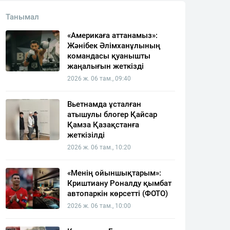
Танымал
«Америкаға аттанамыз»:
Жәнібек Әлімханұлының
командасы қуанышты
жаңалығын жеткізді
2026 ж. 06 там., 09:40
Вьетнамда ұсталған
атышулы блогер Қайсар
Қамза Қазақстанға
жеткізілді
2026 ж. 06 там., 10:20
«Менің ойыншықтарым»:
Криштиану Роналду қымбат
автопаркін көрсетті (ФОТО)
2026 ж. 06 там., 10:00