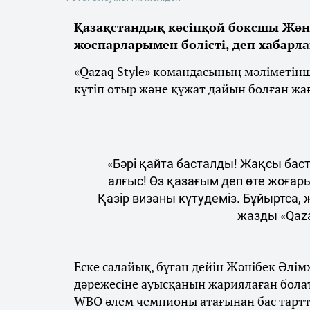
Қазақстандық кәсіпқой боксшы Жән
жоспарларымен бөлісті, деп хабарл
«Qazaq Style» командасының мәліметін
күтіп отыр және құжат дайын болған жа
«Бәрі қайта басталды! Жақсы бас
алғыс! Өз қазағым деп өте жоғар
Қазір визаны күтудеміз. Бұйыртса,
жазды «Qaza
Еске салайық, бұған дейін Жәнібек Әлім
дәрежесіне ауысқанын жариялаған бола
WBO әлем чемпионы атағынан бас тарт