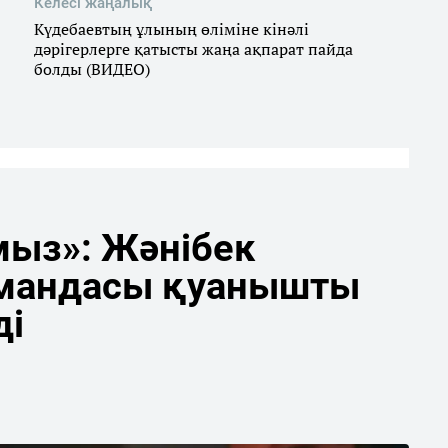
Келесі жаңалық
Күдебаевтың ұлының өліміне кінәлі
дәрігерлерге қатысты жаңа ақпарат пайда
болды (ВИДЕО)
мыз»: Жәнібек
мандасы қуанышты
ді