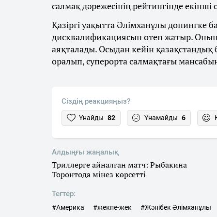
салмақ дәрежесінің рейтингінде екінші
Қазіргі уақытта Әлімханұлы допингке 
дисквалификациясын өтеп жатыр. Оның
аяқталады. Осыдан кейін қазақстандық
оралып, суперорта салмақтағы мансабы
Сіздің реакцияңыз?
Ұнайды
82
Ұнамайды
6
Алдыңғы жаңалық
Триллерге айналған матч: Рыбакина
Торонтода мінез көрсетті
Тегтер:
#Америка
#жекпе-жек
#Жәнібек Әлімханұлы