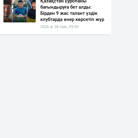
Қазақстан Еуропаны
бағындыруға бет алды:
Бірден 9 жас талант үздік
клубтарда өнер көрсетіп жүр
2026 ж. 06 там., 09:50