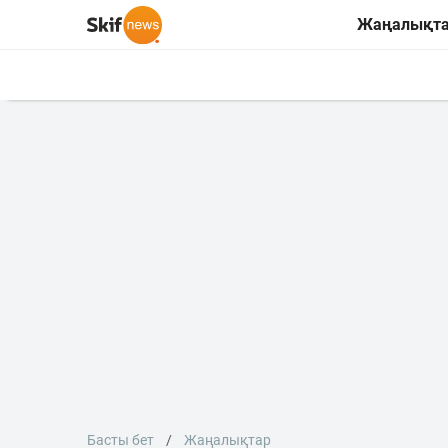
Жаңалықт
Басты бет
Жаңалықтар