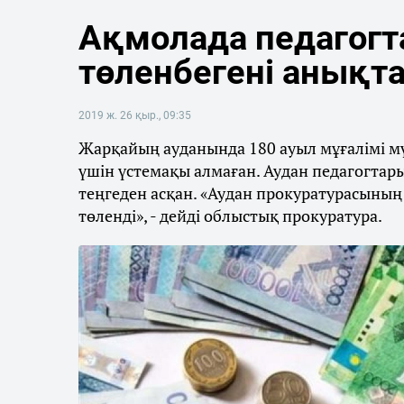
Ақмолада педагогта
төленбегені анықт
2019 ж. 26 қыр., 09:35
Жарқайың ауданында 180 ауыл мұғалімі мү
үшін үстемақы алмаған. Аудан педагогта
теңгеден асқан. «Аудан прокуратурасының
төленді», - дейді облыстық прокуратура.