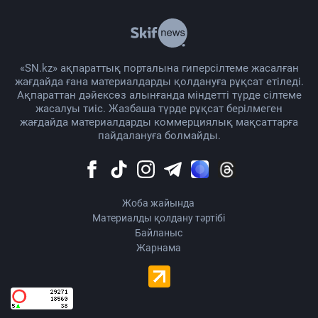
«SN.kz» ақпараттық порталына гиперсілтеме жасалған
жағдайда ғана материалдарды қолдануға рұқсат етіледі.
Ақпараттан дәйексөз алынғанда міндетті түрде сілтеме
жасалуы тиіс. Жазбаша түрде рұқсат берілмеген
жағдайда материалдарды коммерциялық мақсаттарға
пайдалануға болмайды.
Жоба жайында
Материалды қолдану тәртібі
Байланыс
Жарнама