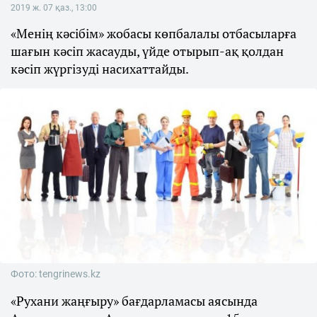
2019 ж. 07 қаз., 13:00
«Менің кәсібім» жобасы көпбалалы отбасыларға
шағын кәсіп жасауды, үйде отырып-ақ қолдан
кәсіп жүргізуді насихаттайды.
Фото: tengrinews.kz
«Рухани жаңғыру» бағдарламасы аясында