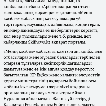
Алматы қаласы Алмалы ауданының 15
көпбалалы отбасы «Арбат» алаңында өткен
жалпықалалық жәрмеңкеге қатысты. «Менің
кәсібім» жобасының қатысушылары үй
торттарын, маусымдық дайындама, кондитерлік
өнімдер дайындауда өз шеберліктерін көрсетті,
қол өнер туындылары және т.б. ұсынды, деп
хабарлайды Skifnews.kz ақпарат порталы.
«Менің кәсібім» жобасы аз қамтылған, көпбалалы
отбасыларға және мүгедек балаларды тәрбиелеп
отырған тұлғаларға кәсіпкерлік дағдыларды
дамытуға және өз ісін ашуға қолдау көрсетуге
бағытталған. ҚР Еңбек және халықты әлеуметтік
қорғау министрлігінің ақпараты бойынша осы
жобаны іске асырумен жергілікті атқарушы
органдардың қолдауымен авторы Айжан
Нұрланова айналысады. Жалпы үйлестіруді
Қазақстан Республикасы Еңбек және халықты