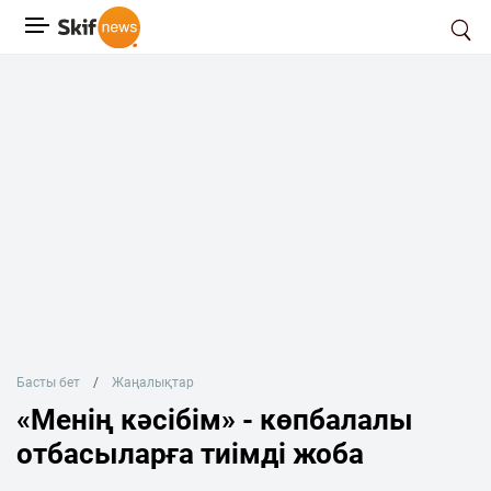
Басты бет
Жаңалықтар
«Менің кәсібім» - көпбалалы
отбасыларға тиімді жоба