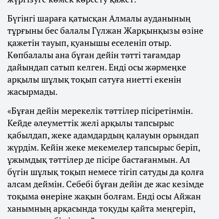
Бүгінгі шараға қатысқан Алмалы ауданының
тұрғыны бес балалы Гүлжан Жарқынқызы өзіне
қажетін тауып, қуанышы еселеніп отыр.
Көпбалалы ана бұған дейін тәтті тағамдар
дайындап сатып келген. Енді осы жәрмеңке
арқылы шұлық тоқып сатуға ниетті екенін
жасырмады.
«Бұған дейін мерекелік тәттілер пісіретінмін.
Кейде әлеуметтік желі арқылы тапсырыс
қабылдап, жеке адамдардың қалауын орындап
жүрдім. Кейін жеке мекемелер тапсырыс беріп,
ұжымдық тәттілер де пісіре бастағанмын. Ал
бүгін шұлық тоқып немесе тігіп сатуды да қолға
алсам деймін. Себебі бұған дейін де жас кезімде
тоқыма өнеріне жақын болғам. Енді осы Айжан
ханымның арқасында тоқуды қайта меңгеріп,