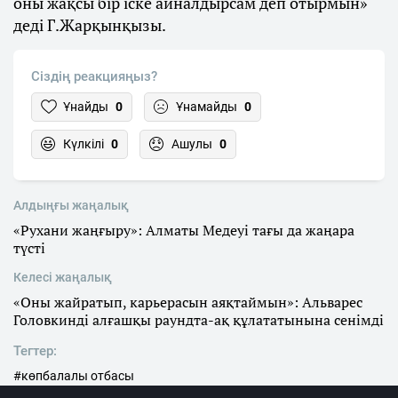
оны жақсы бір іске айналдырсам деп отырмын»
деді Г.Жарқынқызы.
Сіздің реакцияңыз?
Ұнайды
0
Ұнамайды
0
Күлкілі
0
Ашулы
0
Алдыңғы жаңалық
«Рухани жаңғыру»: Алматы Медеуі тағы да жаңара
түсті
Келесі жаңалық
«Оны жайратып, карьерасын аяқтаймын»: Альварес
Головкинді алғашқы раундта-ақ құлататынына сенімді
Тегтер:
#көпбалалы отбасы