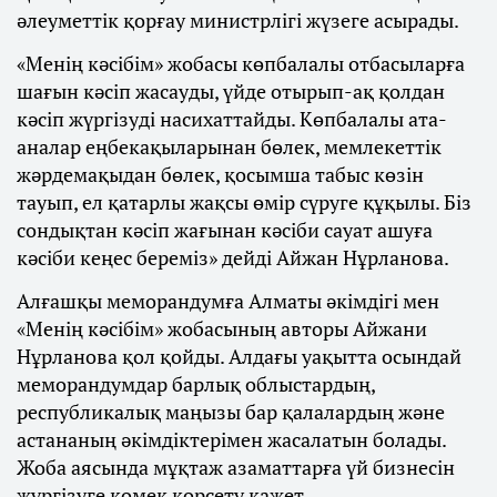
әлеуметтік қорғау министрлігі жүзеге асырады.
«Менің кәсібім» жобасы көпбалалы отбасыларға
шағын кәсіп жасауды, үйде отырып-ақ қолдан
кәсіп жүргізуді насихаттайды. Көпбалалы ата-
аналар еңбекақыларынан бөлек, мемлекеттік
жәрдемақыдан бөлек, қосымша табыс көзін
тауып, ел қатарлы жақсы өмір сүруге құқылы. Біз
сондықтан кәсіп жағынан кәсіби сауат ашуға
кәсіби кеңес береміз» дейді Айжан Нұрланова.
Алғашқы меморандумға Алматы әкімдігі мен
«Менің кәсібім» жобасының авторы Айжани
Нұрланова қол қойды. Алдағы уақытта осындай
меморандумдар барлық облыстардың,
республикалық маңызы бар қалалардың және
астананың әкімдіктерімен жасалатын болады.
Жоба аясында мұқтаж азаматтарға үй бизнесін
жүргізуге көмек көрсету қажет.