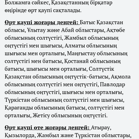
Болжамға сәйкес, Қазақстанның бірқатар
өңірінде өрт қаупі сақталады.
Өрт қаупі жоғары деңгей:
Батыс Қазақстан
облысы, Ұлытау және Абай облыстары, Ақтөбе
облысының солтүстігі, Жамбыл облысының
оңтүстігі мен шығысы, Алматы облысының
шығысы мен орталығы, Маңғыстау облысының
солтүстігі мен батысы, Қостанай облысының
батысы, шығысы мен орталығы, Солтүстік
Қазақстан облысының оңтүстік-батысы, Ақмола
облысының солтүстігі мен оңтүстігі, Павлодар
облысының оңтүстігі, шығысы мен орталығы,
Түркістан облысының солтүстігі мен шығысы,
Қарағанды облысының батысы, солтүстігі мен
орталығы, Жетісу облысының оңтүстігі.
Өрт қаупі өте жоғары деңгей:
Атырау,
Қызылорда, Жамбыл және Түркістан облыстары,