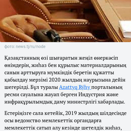
фото: news.tj/ru/node
Қазақстанның өзі шығаратын жеңіл өнеркәсіп
өнімдерін, жиһаз бен құрылыс материалдарының
санын арттыруға мүмкіндік беретін құжатты
қабылдау мерзімі 2020 жылдың наурызына дейін
шегерілді. Бұл туралы
Azattyq Rýhy
порталының
ресми сауалына жауап берген Индустрия және
инфрақұрылымдық даму министрлігі хабарлады.
Естеріңізге сала кетейік, 2019 жылдың шілдесінде
осы ведомство мемлекеттік органдарға
мемлекеттік сатып алу кезінде шетелдік жиһаз,