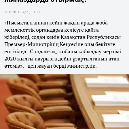
2019 ж. 19 қар., 13:30
«Пысықталғаннан кейін жақын арада жоба
мемлекеттік органдарға келісуге қайта
жіберіледі, содан кейін Қазақстан Республикасы
Премьер-Министрінің Кеңсесіне оны бекітуге
енгізіледі. Сондай-ақ, жобаны қабылдау мерзімі
2020 жылғы наурызға дейін ұзартылғанын атап
өтеміз», - деп жауап берді министрлік.