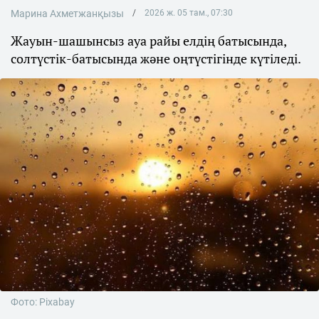
Марина Ахметжанқызы
2026 ж. 05 там., 07:30
Жауын-шашынсыз ауа райы елдің батысында,
солтүстік-батысында және оңтүстігінде күтіледі.
Фото: Pixabay