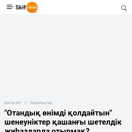
Басты бет
Жаңалықтар
"Отандық өнімді қолдайтын"
шенеуніктер қашанғы шетелдік
жиһаздарда отырмақ?