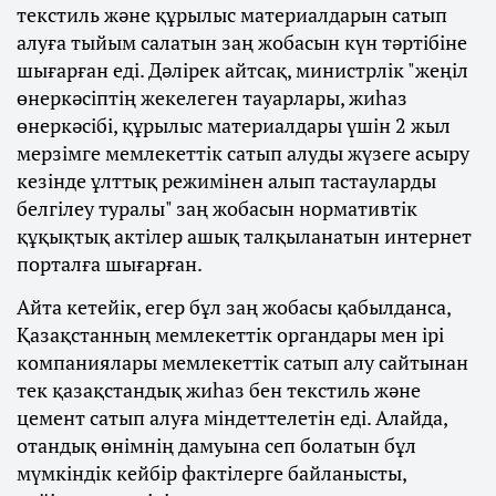
текстиль және құрылыс материалдарын сатып
алуға тыйым салатын заң жобасын күн тәртібіне
шығарған еді. Дәлірек айтсақ, министрлік "жеңіл
өнеркәсіптің жекелеген тауарлары, жиһаз
өнеркәсібі, құрылыс материалдары үшін 2 жыл
мерзімге мемлекеттік сатып алуды жүзеге асыру
кезінде ұлттық режимінен алып тастауларды
белгілеу туралы" заң жобасын нормативтік
құқықтық актілер ашық талқыланатын интернет
порталға шығарған.
Айта кетейік, егер бұл заң жобасы қабылданса,
Қазақстанның мемлекеттік органдары мен ірі
компаниялары мемлекеттік сатып алу сайтынан
тек қазақстандық жиһаз бен текстиль және
цемент сатып алуға міндеттелетін еді. Алайда,
отандық өнімнің дамуына сеп болатын бұл
мүмкіндік кейбір фактілерге байланысты,