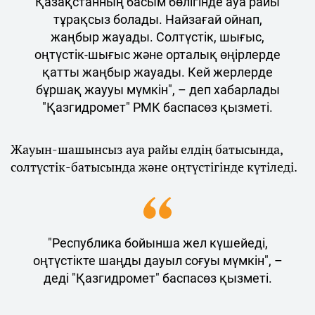
Қазақстанның басым бөлігінде ауа райы
тұрақсыз болады. Найзағай ойнап,
жаңбыр жауады. Солтүстік, шығыс,
оңтүстік-шығыс және орталық өңірлерде
қатты жаңбыр жауады. Кей жерлерде
бұршақ жаууы мүмкін", – деп хабарлады
"Қазгидромет" РМК баспасөз қызметі.
Жауын-шашынсыз ауа райы елдің батысында,
солтүстік-батысында және оңтүстігінде күтіледі.
"Республика бойынша жел күшейеді,
оңтүстікте шаңды дауыл соғуы мүмкін", –
деді "Қазгидромет" баспасөз қызметі.