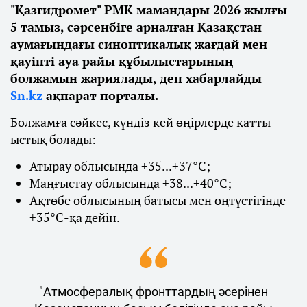
"Қазгидромет" РМК мамандары 2026 жылғы
5 тамыз, сәрсенбіге арналған Қазақстан
аумағындағы синоптикалық жағдай мен
қауіпті ауа райы құбылыстарының
болжамын жариялады, деп хабарлайды
Sn.kz
ақпарат порталы.
Болжамға сәйкес, күндіз кей өңірлерде қатты
ыстық болады:
Атырау облысында +35...+37°С;
Маңғыстау облысында +38...+40°С;
Ақтөбе облысының батысы мен оңтүстігінде
+35°С-қа дейін.
"Атмосфералық фронттардың әсерінен