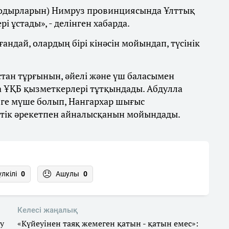
содырларын) Нимруз провинциясында Ұлттық
і ұстады», - делінген хабарда.
андай, олардың бірі кінәсін мойындап, түсінік
қстан тұрғынын, әйелі және үш баласымен
 ҰҚБ қызметкерлері тұтқындады. Абдулла
ге мүше болып, Нангархар шығыс
стік әрекетпен айналысқанын мойындады.
үлкілі
0
Ашулы
0
Келесі жаңалық
у
«Күйеуінен таяқ жемеген қатын - қатын емес»: