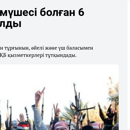
мүшесі болған 6
алды
тан тұрғынын, әйелі және үш баласымен
ҚБ қызметкерлері тұтқындады.