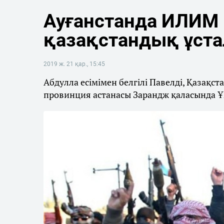
Ауғанстанда ИЛИМ 
қазақстандық ұст
2019 ж. 21 қар., 15:45
Абдулла есімімен белгілі Павелді, Қазақс
провинция астанасы Зарандж қаласында Ұ