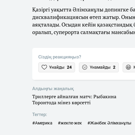
Қазіргі уақытта Әлімханұлы допингке 
дисквалификациясын өтеп жатыр. Оның
аяқталады. Осыдан кейін қазақстандық
оралып, суперорта салмақтағы мансабы
Сіздің реакцияңыз?
Ұнайды
24
Ұнамайды
2
Алдыңғы жаңалық
Триллерге айналған матч: Рыбакина
Торонтода мінез көрсетті
Тегтер:
#Америка
#жекпе-жек
#Жәнібек Әлімханұлы