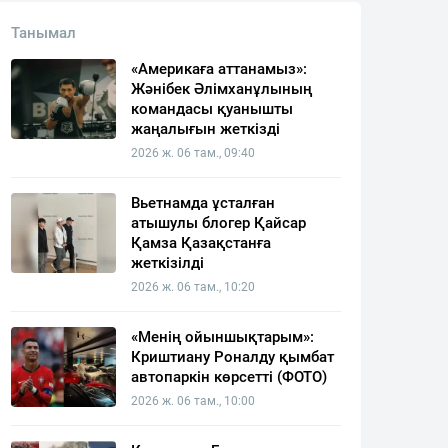
Танымал
«Америкаға аттанамыз»:
Жәнібек Әлімханұлының
командасы қуанышты
жаңалығын жеткізді
2026 ж. 06 там., 09:40
Вьетнамда ұсталған
атышулы блогер Қайсар
Қамза Қазақстанға
жеткізілді
2026 ж. 06 там., 10:20
«Менің ойыншықтарым»:
Криштиану Роналду қымбат
автопаркін көрсетті (ФОТО)
2026 ж. 06 там., 10:00