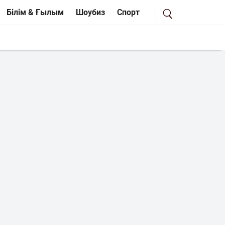
Білім & Ғылым
Шоубиз
Спорт