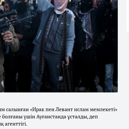
м салынған «Ирак пен Левант ислам мемлекеті»
олғаны үшін Ауғанстанда ұсталды, деп
 агенттігі.