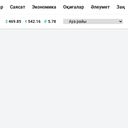
ар
Саясат
Экономика
Оқиғалар
Әлеумет
Заң
$
469.85
€
542.16
₽
5.78