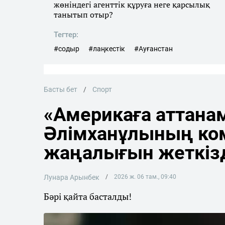
жөніндегі агенттік құруға неге қарсылық
танытып отыр?
Тегтер:
#содыр
#лаңкестік
#Ауғанстан
Басты бет
Спорт
«Америкаға аттана
Әлімханұлының ко
жаңалығын жеткіз
Лунара Арынбек
2026 ж. 06 там., 09:40
Бәрі қайта басталды!