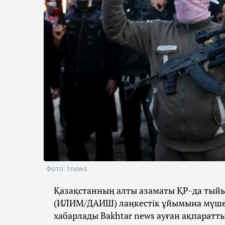
Фото: 1news
Қазақстанның алты азаматы ҚР-да тыйы
(ИЛИМ/ДАИШ) лаңкестік ұйымына мүше б
хабарлады Bakhtar news ауған ақпараттық