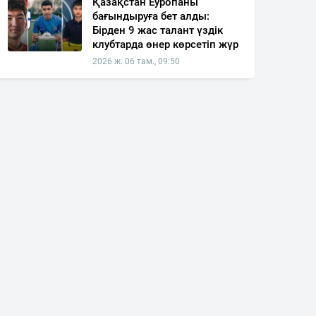
Қазақстан Еуропаны
бағындыруға бет алды:
Бірден 9 жас талант үздік
клубтарда өнер көрсетіп жүр
2026 ж. 06 там., 09:50