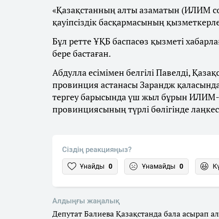
«Қазақстанның алты азаматын (ИЛИМ 
қауіпсіздік басқармасының қызметкерлер
Бұл ретте ҰҚБ баспасөз қызметі хабарлағ
бере бастаған.
Абдулла есімімен белгілі Павелді, Қаза
провинция астанасы Зарандж қаласында
тергеу барысында үш жыл бұрын ИЛИМ-
провинциясының түрлі бөлігінде лаңке
Сіздің реакцияңыз?
Ұнайды
0
Ұнамайды
0
К
Алдыңғы жаңалық
Депутат Балиева Қазақстанда бала асырап ал