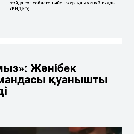
тойда сөз сөйлеген әйел жұртқа жақпай қалды
(ВИДЕО)
мыз»: Жәнібек
мандасы қуанышты
ді