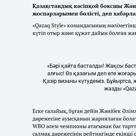
Қазақстандық кәсіпқой боксшы Жән
жоспарларымен бөлісті, деп хабарл
«Qazaq Style» командасының мәліметін
күтіп отыр және құжат дайын болған жа
«Бәрі қайта басталды! Жақсы бас
алғыс! Өз қазағым деп өте жоғар
Қазір визаны күтудеміз. Бұйыртса,
жазды «Qaza
Еске салайық, бұған дейін Жәнібек Әлім
дәрежесіне ауысқанын жариялаған бола
WBO әлем чемпионы атағынан бас тарт
салмақ дәрежесінің рейтингінде екінші