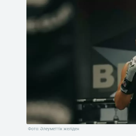
Фото: Әлеуметтік желіден