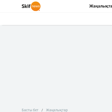
Жаңалықт
Басты бет
Жаңалықтар