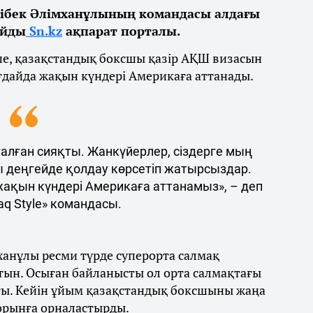
ібек Әлімханұлының командасы алдағы
айды
Sn.kz
ақпарат порталы.
ше, қазақстандық боксшы қазір АҚШ визасын
ғдайда жақын күндері Америкаға аттанады.
талған сияқты. Жанкүйерлер, сіздерге мың
ы деңгейде қолдау көрсетіп жатырсыздар.
 жақын күндері Америкаға аттанамыз», – деп
q Style» командасы.
ханұлы ресми түрде суперорта салмақ
тын. Осыған байланысты ол орта салмақтағы
ты. Кейін ұйым қазақстандық боксшыны жаңа
 орынға орналастырды.