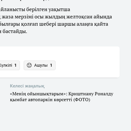
байланысты берілген уақытша
 жаза мерзімі осы жылдың желтоқсан айында
 былғары қолғап шебері шаршы алаңға қайта
н бастайды.
Күлкілі
1
Ашулы
1
Келесі жаңалық
«Менің ойыншықтарым»: Криштиану Роналду
қымбат автопаркін көрсетті (ФОТО)