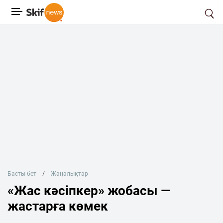
Басты бет
Жаңалықтар
«Жас кәсіпкер» жобасы —
жастарға көмек