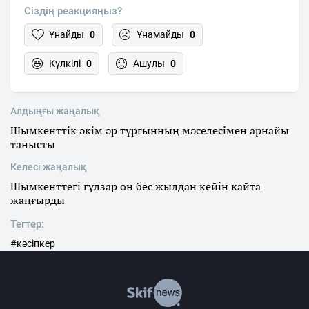
Сіздің реакцияңыз?
Ұнайды
0
Ұнамайды
0
Күлкілі
0
Ашулы
0
Алдыңғы жаңалық
Шымкенттік әкім әр тұрғынның мәселесімен арнайы
танысты
Келесі жаңалық
Шымкенттегі гүлзар он бес жылдан кейін қайта
жаңғырды
Тегтер:
#кәсіпкер