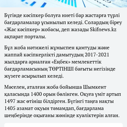
Бүгінде кәсіпкер болуға ниеті бар жастарға түрлі
бағдарламалар ұсынылып келеді. Солардың біреу
«Жас кәсіпкер» жобасы, деп жазады Skifnews.kz
ақпарат порталы.
Бұл жоба нәтижелі жұмыспен қамтуды және
жаппай кәсіпкерлікті дамытудың 2017-2021
жылдарға арналған «Еңбек» мемлекеттік
бағдарламасының ТӨРТІНШІ бағыты негізінде
жүзеге асырылып келеді.
Мәселен, аталған жоба бойынша Шымкент
қаласында 1400 орын бөлінген. Оқуға үміт артып
1497 жас өтініш білдірген. Бүгінгі таңға нақты
1405 азамат оқуын тәмамдап, бағдарлама
шеңберінде оқығаны жөнінде куәліктерін алған.