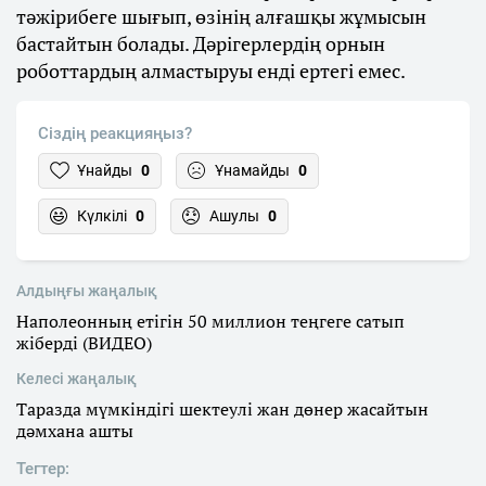
тәжірибеге шығып, өзінің алғашқы жұмысын
бастайтын болады. Дәрігерлердің орнын
роботтардың алмастыруы енді ертегі емес.
Сіздің реакцияңыз?
Ұнайды
0
Ұнамайды
0
Күлкілі
0
Ашулы
0
Алдыңғы жаңалық
Наполеонның етігін 50 миллион теңгеге сатып
жіберді (ВИДЕО)
Келесі жаңалық
Таразда мүмкіндігі шектеулі жан дөнер жасайтын
дәмхана ашты
Тегтер: