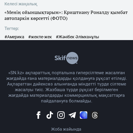
Келесі жаңалық
«Менің ойыншықтарым»: Криштиану Роналду қымбат
автопаркін көрсетті (ФОТО)
Тегтер:
#Америка
#жекпе-жек
#Жәнібек Әлімханұлы
«SN.kz» ақпараттық порталына гиперсілтеме жасалған
жағдайда ғана материалдарды қолдануға рұқсат етіледі.
Ақпараттан дәйексөз алынғанда міндетті түрде сілтеме
жасалуы тиіс. Жазбаша түрде рұқсат берілмеген
жағдайда материалдарды коммерциялық мақсаттарға
пайдалануға болмайды.
Жоба жайында