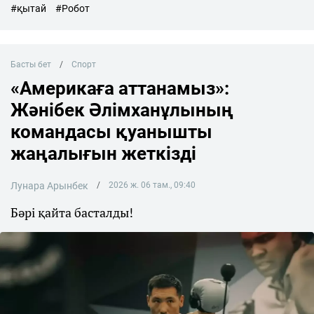
#қытай
#Робот
Басты бет
Спорт
«Америкаға аттанамыз»:
Жәнібек Әлімханұлының
командасы қуанышты
жаңалығын жеткізді
Лунара Арынбек
2026 ж. 06 там., 09:40
Бәрі қайта басталды!