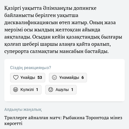
Қазіргі уақытта Әлімханұлы допингке
байланысты берілген уақытша
дисквалификациясын өтеп жатыр. Оның жаза
мерзімі осы жылдың желтоқсан айында
аяқталады. Осыдан кейін қазақстандық былғары
қолғап шебері шаршы алаңға қайта оралып,
суперорта салмақтағы мансабын бастайды.
Сіздің реакцияңыз?
Ұнайды
53
Ұнамайды
6
Күлкілі
1
Ашулы
1
Алдыңғы жаңалық
Триллерге айналған матч: Рыбакина Торонтода мінез
көрсетті