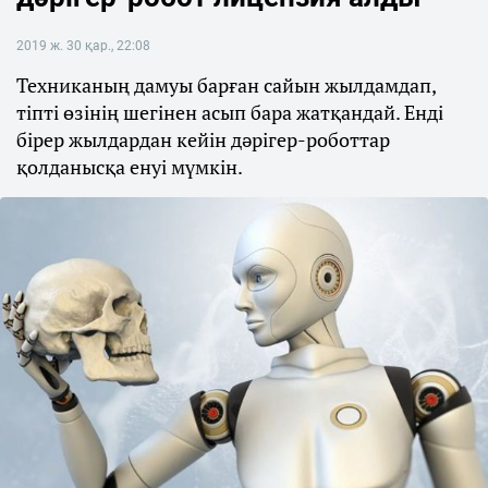
2019 ж. 30 қар., 22:08
Техниканың дамуы барған сайын жылдамдап,
тіпті өзінің шегінен асып бара жатқандай. Енді
бірер жылдардан кейін дәрігер-роботтар
қолданысқа енуі мүмкін.