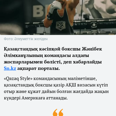
Фото: Әлеуметтік желіден
Қазақстандық кәсіпқой боксшы Жәнібек
Әлімханұлының командасы алдағы
жоспарларымен бөлісті, деп хабарлайды
Sn.kz
ақпарат порталы.
«Qazaq Style» командасының мәліметінше,
қазақстандық боксшы қазір АҚШ визасын күтіп
отыр және құжат дайын болған жағдайда жақын
күндері Америкаға аттанады.