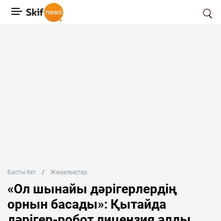
Басты бет
Жаңалықтар
«Ол шынайы дәрігерлердің
орнын басады»: Қытайда
дәрігер-робот лицензия алды