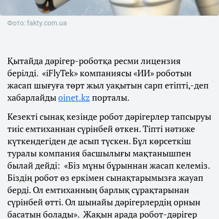
Фото: fakty.com.ua
Қытайда дәрігер-роботқа ресми лицензия
берілді. «iFlyTek» компаниясы «ИИ» роботын
жасап шығуға төрт жыл уақытын сарп етіпті,-деп
хабарлайды
oinet.kz
порталы.
Кезекті сынақ кезінде робот дәрігерлер тапсыруы
тиіс емтиханнан сүрінбей өткен. Тіпті нәтиже
күткендегіден де асып түскен. Бұл көрсеткіш
туралы компания басшылығы мақтанышпен
былай дейді: «Біз мұны бұрыннан жасап келеміз.
Біздің робот өз еркімен сынақтарымызға жауап
берді. Ол емтиханның барлық сұрақтарынан
сүрінбей өтті. Ол шынайы дәрігерлердің орнын
басатын болады». Жақын арада робот-дәрігер