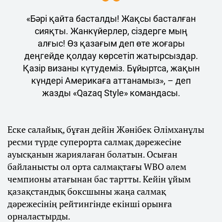
«Бәрі қайта басталды! Жақсы басталған
сияқты. Жанкүйерлер, сіздерге мың
алғыс! Өз қазағым деп өте жоғары
деңгейде қолдау көрсетіп жатырсыздар.
Қазір визаны күтудеміз. Бұйыртса, жақын
күндері Америкаға аттанамыз», – деп
жазды «Qazaq Style» командасы.
Еске салайық, бұған дейін Жәнібек Әлімханұлы
ресми түрде суперорта салмақ дәрежесіне
ауысқанын жариялаған болатын. Осыған
байланысты ол орта салмақтағы WBO әлем
чемпионы атағынан бас тартты. Кейін ұйым
қазақстандық боксшыны жаңа салмақ
дәрежесінің рейтингінде екінші орынға
орналастырды.