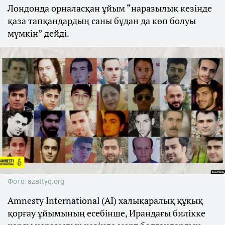
Лондонда орналасқан ұйым “наразылық кезінде
қаза тапқандардың саны бұдан да көп болуы
мүмкін” дейді.
Фото: azattyq.org
Amnesty International (AI) халықаралық құқық
қорғау ұйымының есебінше, Ирандағы билікке