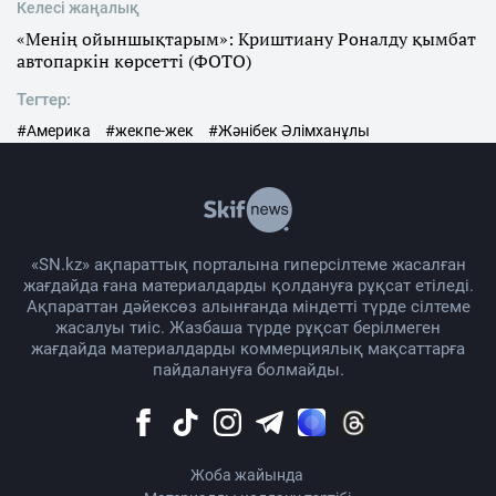
Келесі жаңалық
«Менің ойыншықтарым»: Криштиану Роналду қымбат
автопаркін көрсетті (ФОТО)
Тегтер:
#Америка
#жекпе-жек
#Жәнібек Әлімханұлы
«SN.kz» ақпараттық порталына гиперсілтеме жасалған
жағдайда ғана материалдарды қолдануға рұқсат етіледі.
Ақпараттан дәйексөз алынғанда міндетті түрде сілтеме
жасалуы тиіс. Жазбаша түрде рұқсат берілмеген
жағдайда материалдарды коммерциялық мақсаттарға
пайдалануға болмайды.
Жоба жайында