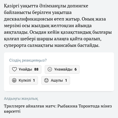
Қазіргі уақытта Әлімханұлы допингке
байланысты берілген уақытша
дисквалификациясын өтеп жатыр. Оның жаза
мерзімі осы жылдың желтоқсан айында
аяқталады. Осыдан кейін қазақстандық былғары
қолғап шебері шаршы алаңға қайта оралып,
суперорта салмақтағы мансабын бастайды.
Сіздің реакцияңыз?
Ұнайды
88
Ұнамайды
6
Күлкілі
1
Ашулы
1
Алдыңғы жаңалық
Триллерге айналған матч: Рыбакина Торонтода мінез
көрсетті