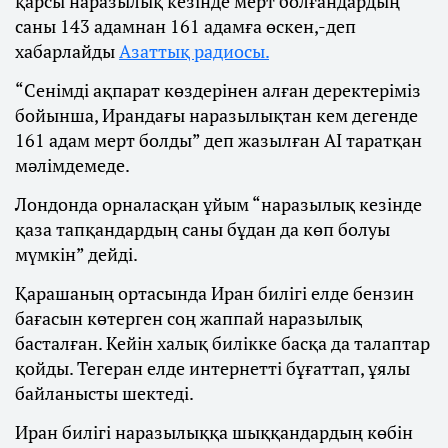
қарсы наразылық кезінде мерт болғандардың
саны 143 адамнан 161 адамға өскен,-деп
хабарлайды
Азаттық радиосы.
“Сенімді ақпарат көздерінен алған деректеріміз
бойынша, Ирандағы наразылықтан кем дегенде
161 адам мерт болды” деп жазылған AI таратқан
мәлімдемеде.
Лондонда орналасқан ұйым “наразылық кезінде
қаза тапқандардың саны бұдан да көп болуы
мүмкін” дейді.
Қарашаның ортасында Иран билігі елде бензин
бағасын көтерген соң жаппай наразылық
басталған. Кейін халық билікке басқа да талаптар
қойды. Тегеран елде интернетті бұғаттап, ұялы
байланысты шектеді.
Иран билігі наразылыққа шыққандардың көбін