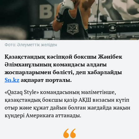
Фото: Әлеуметтік желіден
Қазақстандық кәсіпқой боксшы Жәнібек
Әлімханұлының командасы алдағы
жоспарларымен бөлісті, деп хабарлайды
Sn.kz
ақпарат порталы.
«Qazaq Style» командасының мәліметінше,
қазақстандық боксшы қазір АҚШ визасын күтіп
отыр және құжат дайын болған жағдайда жақын
күндері Америкаға аттанады.