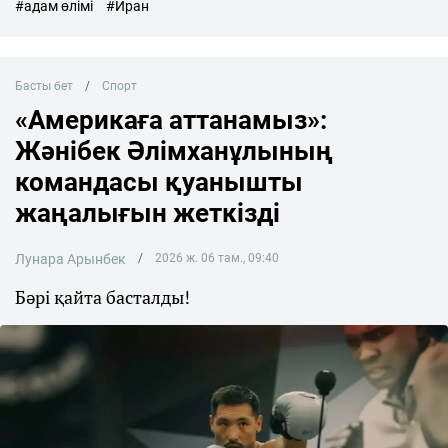
#адам өлімі
#Иран
Басты бет
Спорт
«Америкаға аттанамыз»:
Жәнібек Әлімханұлының
командасы қуанышты
жаңалығын жеткізді
Лунара Арынбек
2026 ж. 06 там., 09:40
Бәрі қайта басталды!