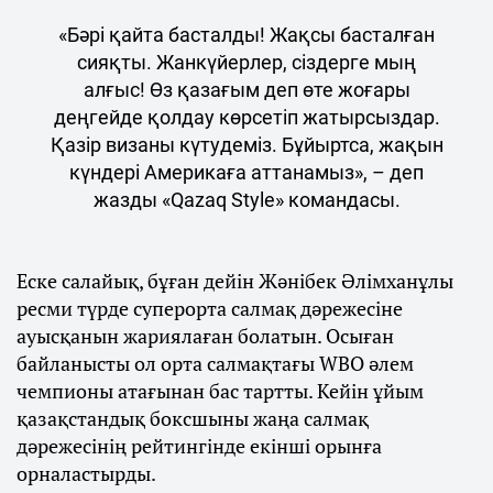
«Бәрі қайта басталды! Жақсы басталған
сияқты. Жанкүйерлер, сіздерге мың
алғыс! Өз қазағым деп өте жоғары
деңгейде қолдау көрсетіп жатырсыздар.
Қазір визаны күтудеміз. Бұйыртса, жақын
күндері Америкаға аттанамыз», – деп
жазды «Qazaq Style» командасы.
Еске салайық, бұған дейін Жәнібек Әлімханұлы
ресми түрде суперорта салмақ дәрежесіне
ауысқанын жариялаған болатын. Осыған
байланысты ол орта салмақтағы WBO әлем
чемпионы атағынан бас тартты. Кейін ұйым
қазақстандық боксшыны жаңа салмақ
дәрежесінің рейтингінде екінші орынға
орналастырды.