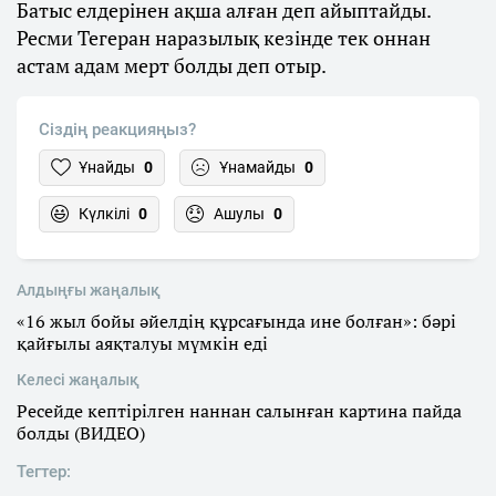
Батыс елдерінен ақша алған деп айыптайды.
Ресми Тегеран наразылық кезінде тек оннан
астам адам мерт болды деп отыр.
Сіздің реакцияңыз?
Ұнайды
0
Ұнамайды
0
Күлкілі
0
Ашулы
0
Алдыңғы жаңалық
«16 жыл бойы әйелдің құрсағында ине болған»: бәрі
қайғылы аяқталуы мүмкін еді
Келесі жаңалық
Ресейде кептірілген наннан салынған картина пайда
болды (ВИДЕО)
Тегтер: