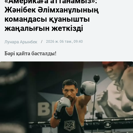
«Америкаға аттанамыз»:
Жәнібек Әлімханұлының
командасы қуанышты
жаңалығын жеткізді
Лунара Арынбек
2026 ж. 06 там., 09:40
Бәрі қайта басталды!