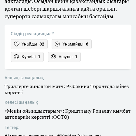
аяқталады. Осыдан кейін қазақстандық былғары
қолғап шебері шаршы алаңға қайта оралып,
суперорта салмақтағы мансабын бастайды.
Сіздің реакцияңыз?
Ұнайды
82
Ұнамайды
6
Күлкілі
1
Ашулы
1
Алдыңғы жаңалық
Триллерге айналған матч: Рыбакина Торонтода мінез
көрсетті
Келесі жаңалық
«Менің ойыншықтарым»: Криштиану Роналду қымбат
автопаркін көрсетті (ФОТО)
Тегтер: