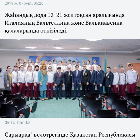
2019 ж. 07 жел., 05:20
Жаһандық дода 12-21 желтоқсан аралығында
Италияның Вальтеллина және Валькиавенна
қалаларында өткізіледі.
Фото: baq.kz
Сарыарқа" велотрегінде Қазақстан Республикасы