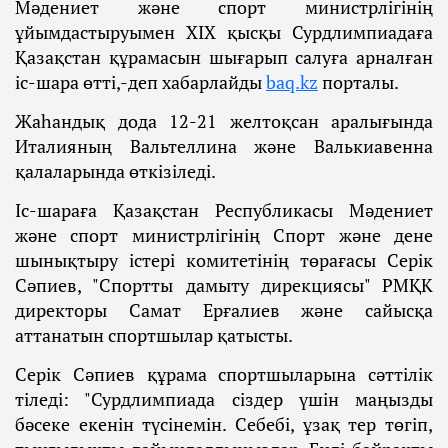
Мәдениет және спорт министрлігінің
ұйымдастыруымен XIX қысқы Сурдлимпиадаға
Қазақстан құрамасын шығарып салуға арналған
іс-шара өтті,-деп хабарлайды
baq.kz
порталы.
Жаһандық дода 12-21 желтоқсан аралығында
Италияның Вальтеллина және Валькиавенна
қалаларында өткізіледі.
Іс-шараға Қазақстан Республикасы Мәдениет
және спорт министрлігінің Спорт және дене
шынықтыру істері комитетінің төрағасы Серік
Сәпиев, "Спортты дамыту дирекциясы" РМҚК
директоры Самат Ерғалиев және сайысқа
аттанатын спортшылар қатысты.
Серік Сәпиев құрама спортшыларына сәттілік
тіледі: "Сурдлимпиада сіздер үшін маңызды
бәсеке екенін түсінемін. Себебі, ұзақ тер төгіп,