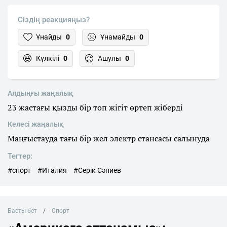
Сіздің реакцияңыз?
Ұнайды
0
Ұнамайды
0
Күлкілі
0
Ашулы
0
Алдыңғы жаңалық
23 жастағы қызды бір топ жігіт өртеп жіберді
Келесі жаңалық
Маңғыстауда тағы бір жел электр стансасы салынуда
Тегтер:
#спорт
#Италия
#Серік Сәпиев
Басты бет
Спорт