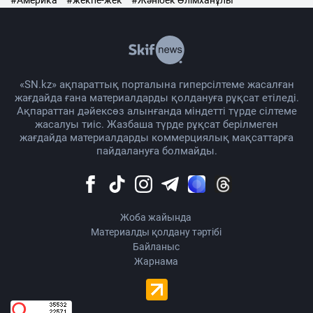
#Америка
#жекпе-жек
#Жәнібек Әлімханұлы
«SN.kz» ақпараттық порталына гиперсілтеме жасалған
жағдайда ғана материалдарды қолдануға рұқсат етіледі.
Ақпараттан дәйексөз алынғанда міндетті түрде сілтеме
жасалуы тиіс. Жазбаша түрде рұқсат берілмеген
жағдайда материалдарды коммерциялық мақсаттарға
пайдалануға болмайды.
Жоба жайында
Материалды қолдану тәртібі
Байланыс
Жарнама