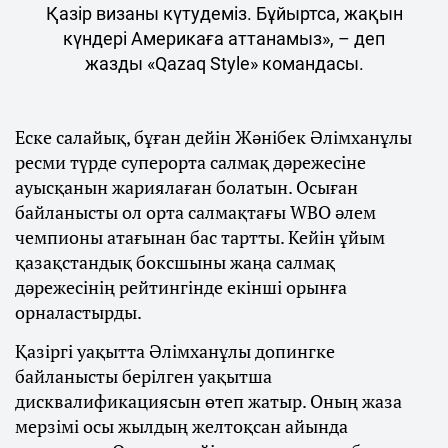
Қазір визаны күтудеміз. Бұйыртса, жақын
күндері Америкаға аттанамыз», – деп
жазды «Qazaq Style» командасы.
Еске салайық, бұған дейін Жәнібек Әлімханұлы
ресми түрде суперорта салмақ дәрежесіне
ауысқанын жариялаған болатын. Осыған
байланысты ол орта салмақтағы WBO әлем
чемпионы атағынан бас тартты. Кейін ұйым
қазақстандық боксшыны жаңа салмақ
дәрежесінің рейтингінде екінші орынға
орналастырды.
Қазіргі уақытта Әлімханұлы допингке
байланысты берілген уақытша
дисквалификациясын өтеп жатыр. Оның жаза
мерзімі осы жылдың желтоқсан айында