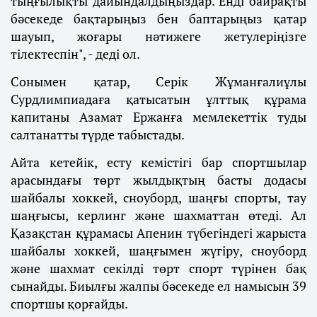
тыңғылықты дайындалдыңыздар. Енді байрақты
бәсекеде бақтарыңыз бен баптарыңыз қатар
шауып, жоғары нәтижеге жетулеріңізге
тілектеспін", - деді ол.
Сонымен қатар, Серік Жұманғалиұлы
Сурдлимпиадаға қатысатын ұлттық құрама
капитаны Азамат Ержанға мемлекеттік туды
салтанатты түрде табыстады.
Айта кетейік, есту кемістігі бар спортшылар
арасындағы төрт жылдықтың басты додасы
шайбалы хоккей, сноуборд, шаңғы спорты, тау
шаңғысы, керлинг және шахматтан өтеді. Ал
Қазақстан құрамасы Апенин түбегіндегі жарыста
шайбалы хоккей, шаңғымен жүгіру, сноуборд
және шахмат секілді төрт спорт түрінен бақ
сынайды. Биылғы жалпы бәсекеде ел намысын 39
спортшы қорғайды.