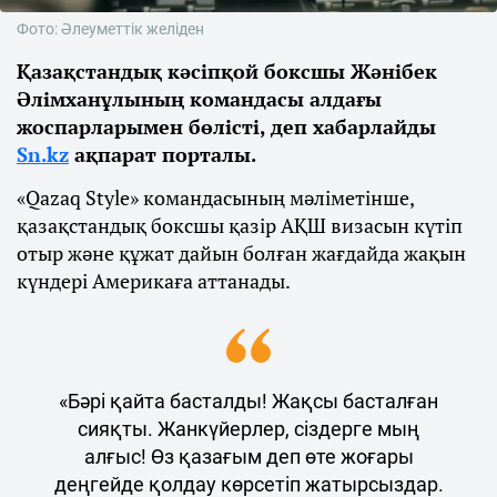
Фото: Әлеуметтік желіден
Қазақстандық кәсіпқой боксшы Жәнібек
Әлімханұлының командасы алдағы
жоспарларымен бөлісті, деп хабарлайды
Sn.kz
ақпарат порталы.
«Qazaq Style» командасының мәліметінше,
қазақстандық боксшы қазір АҚШ визасын күтіп
отыр және құжат дайын болған жағдайда жақын
күндері Америкаға аттанады.
«Бәрі қайта басталды! Жақсы басталған
сияқты. Жанкүйерлер, сіздерге мың
алғыс! Өз қазағым деп өте жоғары
деңгейде қолдау көрсетіп жатырсыздар.