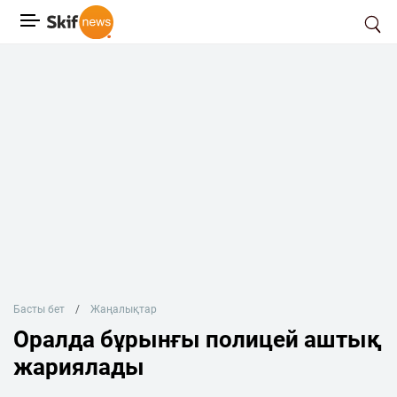
Басты бет
Жаңалықтар
Оралда бұрынғы полицей аштық
жариялады