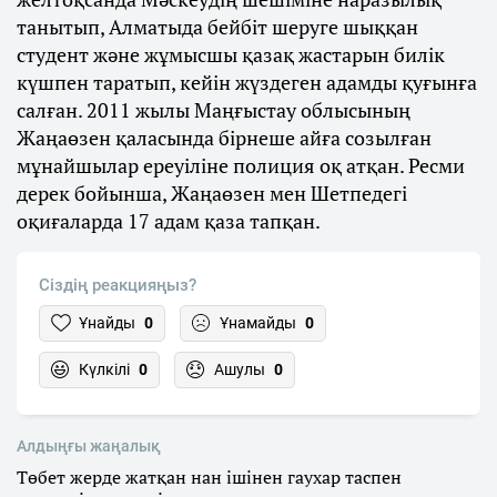
танытып, Алматыда бейбіт шеруге шыққан
студент және жұмысшы қазақ жастарын билік
күшпен таратып, кейін жүздеген адамды қуғынға
салған. 2011 жылы Маңғыстау облысының
Жаңаөзен қаласында бірнеше айға созылған
мұнайшылар ереуіліне полиция оқ атқан. Ресми
дерек бойынша, Жаңаөзен мен Шетпедегі
оқиғаларда 17 адам қаза тапқан.
Сіздің реакцияңыз?
Ұнайды
0
Ұнамайды
0
Күлкілі
0
Ашулы
0
Алдыңғы жаңалық
Төбет жерде жатқан нан ішінен гаухар таспен