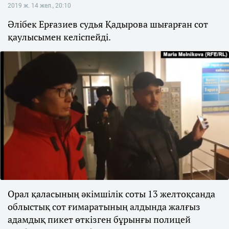
2019 ж. 14 жел., 20:10
Әлібек Ерғазиев судья Қадырова шығарған сот
қаулысымен келіспейді.
Орал қаласының әкімшілік соты 13 желтоқсанда
облыстық сот ғимаратының алдында жалғыз
адамдық пикет өткізген бұрынғы полицей