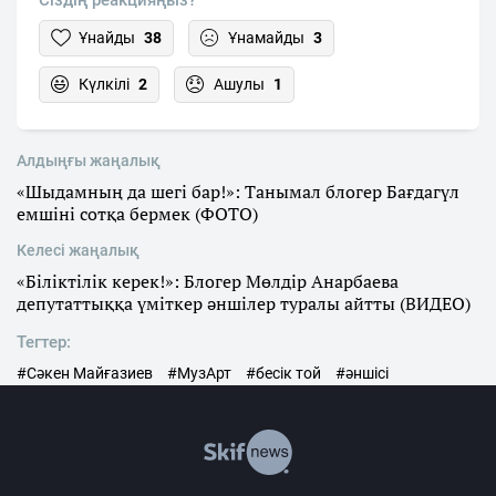
Сіздің реакцияңыз?
Ұнайды
38
Ұнамайды
3
Күлкілі
2
Ашулы
1
Алдыңғы жаңалық
«Шыдамның да шегі бар!»: Танымал блогер Бағдагүл
емшіні сотқа бермек (ФОТО)
Келесі жаңалық
«Біліктілік керек!»: Блогер Мөлдір Анарбаева
депутаттыққа үміткер әншілер туралы айтты (ВИДЕО)
Тегтер:
#Сәкен Майғазиев
#МузАрт
#бесік той
#әншісі