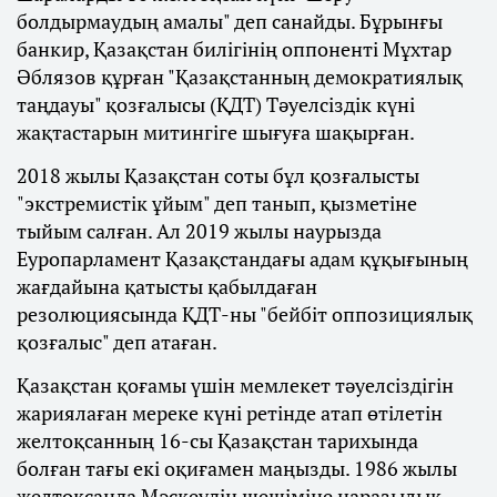
болдырмаудың амалы" деп санайды. Бұрынғы
банкир, Қазақстан билігінің оппоненті Мұхтар
Әблязов құрған "Қазақстанның демократиялық
таңдауы" қозғалысы (ҚДТ) Тәуелсіздік күні
жақтастарын митингіге шығуға шақырған.
2018 жылы Қазақстан соты бұл қозғалысты
"экстремистік ұйым" деп танып, қызметіне
тыйым салған. Ал 2019 жылы наурызда
Еуропарламент Қазақстандағы адам құқығының
жағдайына қатысты қабылдаған
резолюциясында ҚДТ-ны "бейбіт оппозициялық
қозғалыс" деп атаған.
Қазақстан қоғамы үшін мемлекет тәуелсіздігін
жариялаған мереке күні ретінде атап өтілетін
желтоқсанның 16-сы Қазақстан тарихында
болған тағы екі оқиғамен маңызды. 1986 жылы
желтоқсанда Мәскеудің шешіміне наразылық