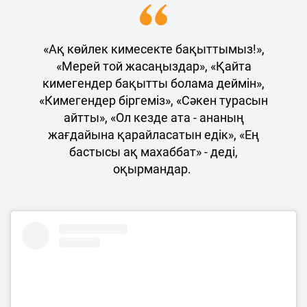
«Ақ көйлек кимесекте бақыттымыз!»,
«Мерей той жасаңыздар», «Қайта
кимегендер бақытты болама деймін»,
«Кимегендер біргеміз», «Сәкен турасын
айтты», «Ол кезде ата - ананың
жағдайына қарайласатын едік», «Ең
бастысы ақ махаббат» - деді,
оқырмандар.