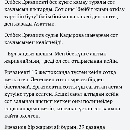
Әлібек Ерғазиевті бес күнге қамау туралы сот
қаулысын шығарды. Сот оны "бейбіт жиын өткізу
тәртібін бұзу" бабы бойынша кінәлі деп тапты,
деп жазады Азаттық.
Әлібек Ерғазиев судья Қадырова шығарған сот
қаулысымен келіспейді.
- Бұл заңсыз шешім. Мен бес күнге аштық
жариялаймын, - деді ол сот отырысынан кейін.
Ерғазиевті 13 желтоқсанда түстен кейін сотқа
жеткізген. Дегенмен сот отырысы бірден
басталмай, Ерғазиевтің сотты үш сағаттан астам
күтуіне тура келген. Кешкі сағат алтыдан кейін
сот залынан шығып кеткен оны полицейлер
соңынан қуып жетіп, қолынан ұстап сот залына
қайта әкелген.
Ерғазиев бір жарым ай бұрын, 29 қазанда