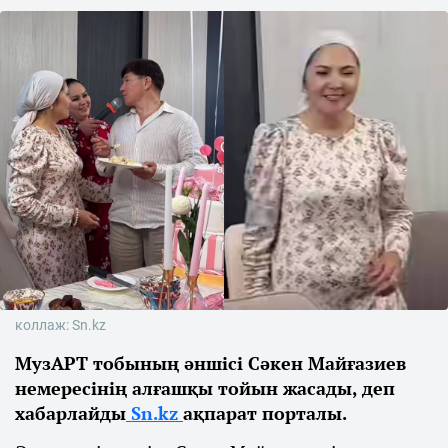
коллаж: Sn.kz
МузАРТ тобының әншісі Сәкен Майғазиев
немересінің алғашқы тойын жасады, деп
хабарлайды
Sn.kz
ақпарат порталы.