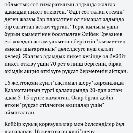
облыстық сот ғимаратының алдында жалғаз
адамдық пикет өткізген. "Әділ сот талап етемін"
деген жазуы бар плакатпен ол ғимарат алдында
бір сағаттан астам тұрған. "Теріс қылығы үшін"
бұрын қызметінен босатылған Әлібек Ерғазиев
екі жылдан астам уақыттан бері өзін "қызметтен
заңсыз шығарғанын" дәлелдеуге күш салып
келеді. Жалғыз адамдық пикет кезінде ол бейбіт
пикет өткізу үшін 70 рет өтініш бергенін, бірақ
әкімдік акция өткізуге рұқсат бермегенін айтқан.
16 желтоқсан күнгі "ықтимал шеру" қарсаңында
Қазақстанның түрлі қалаларында 20-дан астам
адам 5-15 күнге қамалған. Олар бұған дейін
өткен "рұқсат етілмеген акциялар үшін"
айыпталған.
Кейбір құқық қорғаушылар мен белсенділер бұл
шараларды 16 желтоқсан күні "шеру