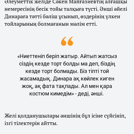
Әлеуметтік желіде Сәкен Майғазиевтің алғашқы
немересінің бесік тойы талқыға түсті. Әнші әйелі
Динараға тәтті бәліш ұсынып, өздерінің үлкен
тойларының болмағанын мәлім етті.
«Ниеттеніп беріп жатыр. Айтып жатсыз
сіздің кезде торт болды ма деп, біздің
кезде торт болмады. Біз тіпті той
жасамадық. Динара ақ көйлек киген
жоқ, ақ фата тақпады. Ал мен қара
костюм кимедім» - деді, әнші.
Желі қолданушылары әншінің бұл ісіне сүйсініп,
ізгі тілектерін айтты.