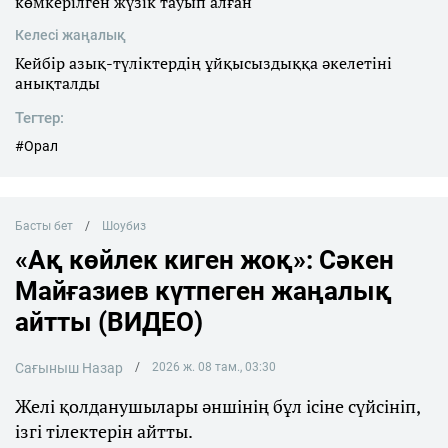
көмкерілген жүзік тауып алған
Келесі жаңалық
Кейбір азық-түліктердің ұйқысыздыққа әкелетіні
анықталды
Тегтер:
#Орал
Басты бет
Шоубиз
«Ақ көйлек киген жоқ»: Сәкен
Майғазиев күтпеген жаңалық
айтты (ВИДЕО)
Сағыныш Назар
2026 ж. 08 там., 03:30
Желі қолданушылары әншінің бұл ісіне сүйсініп,
ізгі тілектерін айтты.