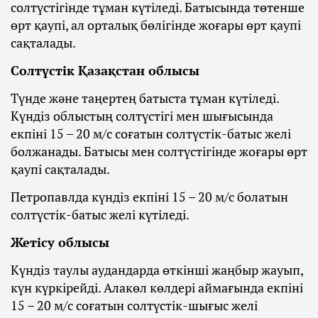
солтүстігінде тұман күтіледі. Батысында төтенше
өрт қаупі, ал орталық бөлігінде жоғары өрт қаупі
сақталады.
Солтүстік Қазақстан облысы
Түнде және таңертең батыста тұман күтіледі.
Күндіз облыстың солтүстігі мен шығысында
екпіні 15 – 20 м/с соғатын солтүстік-батыс желі
болжанады. Батысы мен солтүстігінде жоғары өрт
қаупі сақталады.
Петропавлда күндіз екпіні 15 – 20 м/с болатын
солтүстік-батыс желі күтіледі.
Жетісу облысы
Күндіз таулы аудандарда өткінші жаңбыр жауып,
күн күркірейді. Алакөл көлдері аймағында екпіні
15 – 20 м/с соғатын солтүстік-шығыс желі