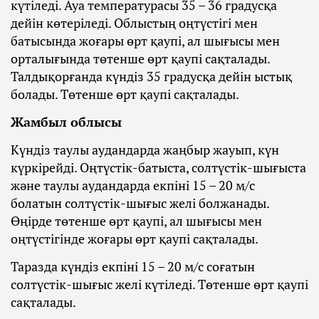
күтіледі. Ауа температурасы 35 – 36 градусқа
дейін көтеріледі. Облыстың оңтүстігі мен
батысында жоғары өрт қаупі, ал шығысы мен
орталығында төтенше өрт қаупі сақталады.
Талдықорғанда күндіз 35 градусқа дейін ыстық
болады. Төтенше өрт қаупі сақталады.
Жамбыл облысы
Күндіз таулы аудандарда жаңбыр жауып, күн
күркірейді. Оңтүстік-батыста, солтүстік-шығыста
және таулы аудандарда екпіні 15 – 20 м/с
болатын солтүстік-шығыс желі болжанады.
Өңірде төтенше өрт қаупі, ал шығысы мен
оңтүстігінде жоғары өрт қаупі сақталады.
Таразда күндіз екпіні 15 – 20 м/с соғатын
солтүстік-шығыс желі күтіледі. Төтенше өрт қаупі
сақталады.