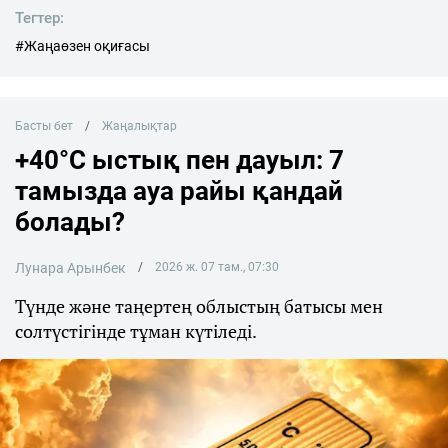
Тегтер:
#Жаңаөзен оқиғасы
Басты бет
Жаңалықтар
+40°C ыстық пен дауыл: 7
тамызда ауа райы қандай
болады?
Лунара Арынбек
2026 ж. 07 там., 07:30
Түнде және таңертең облыстың батысы мен
солтүстігінде тұман күтіледі.