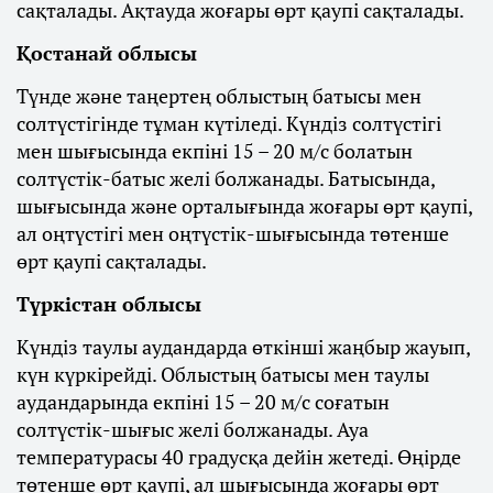
сақталады. Ақтауда жоғары өрт қаупі сақталады.
Қостанай облысы
Түнде және таңертең облыстың батысы мен
солтүстігінде тұман күтіледі. Күндіз солтүстігі
мен шығысында екпіні 15 – 20 м/с болатын
солтүстік-батыс желі болжанады. Батысында,
шығысында және орталығында жоғары өрт қаупі,
ал оңтүстігі мен оңтүстік-шығысында төтенше
өрт қаупі сақталады.
Түркістан облысы
Күндіз таулы аудандарда өткінші жаңбыр жауып,
күн күркірейді. Облыстың батысы мен таулы
аудандарында екпіні 15 – 20 м/с соғатын
солтүстік-шығыс желі болжанады. Ауа
температурасы 40 градусқа дейін жетеді. Өңірде
төтенше өрт қаупі, ал шығысында жоғары өрт