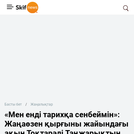
Басты бет
Жаңалықтар
«Мен енді тарихқа сенбеймін»:
Жаңаөзен қырғыны жайындағы
ақын Тоқтарәлі Таңжарықтың