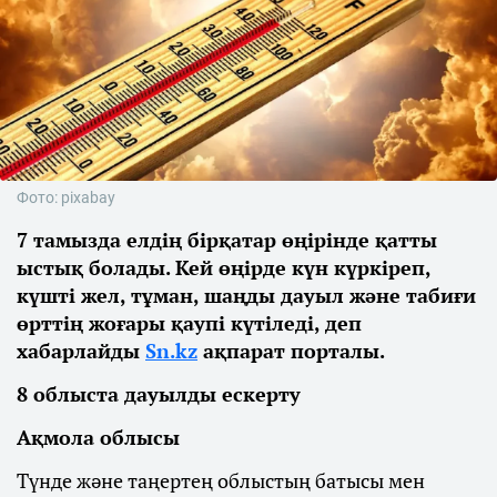
Фото: pixabay
7 тамызда елдің бірқатар өңірінде қатты
ыстық болады. Кей өңірде күн күркіреп,
күшті жел, тұман, шаңды дауыл және табиғи
өрттің жоғары қаупі күтіледі, деп
хабарлайды
Sn.kz
ақпарат порталы.
8 облыста дауылды ескерту
Ақмола облысы
Түнде және таңертең облыстың батысы мен