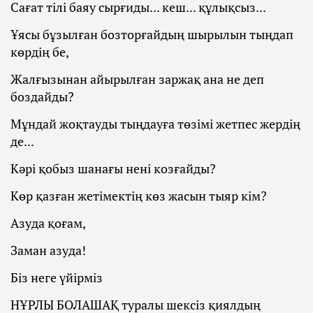
Сағат тілі баяу сырғиды... кеш... құлықсыз...
Ұясы бұзылған бозторғайдың шырылын тыңдап
көрдің бе,
Жалғызынан айырылған заржақ ана не деп
боздайды?
Мұндай жоқтауды тыңдауға төзімі жетпес жердің
де...
Кәрі қобыз шанағы нені козғайды?
Көр қазған жетімектің көз жасын тыяр кім?
Азуда қоғам,
Заман азуда!
Біз неге үйірміз
НҰРЛЫ БОЛАШАҚ туралы шексіз қиялдың