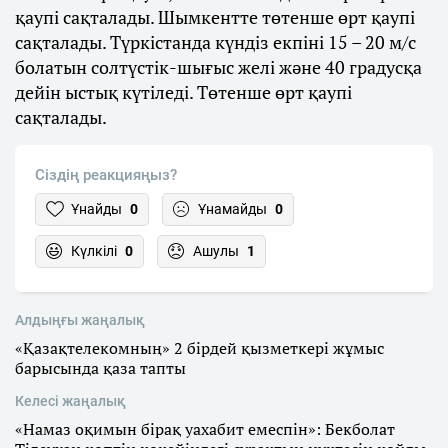
қаупі сақталады. Шымкентте төтенше өрт қаупі
сақталады. Түркістанда күндіз екпіні 15 – 20 м/с
болатын солтүстік-шығыс желі және 40 градусқа
дейін ыстық күтіледі. Төтенше өрт қаупі
сақталады.
Сіздің реакцияңыз?
Ұнайды
0
Ұнамайды
0
Күлкілі
0
Ашулы
1
Алдыңғы жаңалық
«Қазақтелекомның» 2 бірдей қызметкері жұмыс
барысында қаза тапты
Келесі жаңалық
«Намаз оқимын бірақ уахабит емеспін»: Бекболат