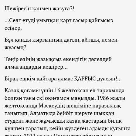
Шежіресін қанмен жазуға?!
...Селт етуді ұмытқан қарт ғасыр қайғысыз
есінер.
Бұл қанды қырғынның дағын, айтшы, немен
жуасың?
Тәңір өзінің жазықсыз екендігін дәлелдей
алмағандарды кешірер...
Бірақ ешкім қайтара алмас ҚАРҒЫС дуасын!..
Қазақ қоғамы үшін 16 желтоқсан ел тарихында
болған тағы екі оқиғамен маңызды. 1986 жылы
желтоқсанда Мәскеудің шешіміне наразылық
танытып, Алматыда бейбіт шеруге шыққан
студент және жұмысшы қазақ жастарын билік
күшпен таратып, кейін жүздеген адамды қуғынға
салған. 2011 жылы Маңғыстау облысының