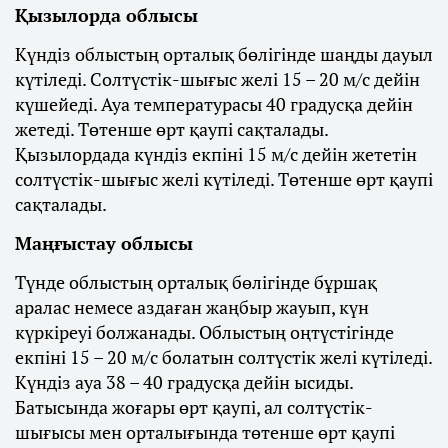
Қызылорда облысы
Күндіз облыстың орталық бөлігінде шаңды дауыл
күтіледі. Солтүстік-шығыс желі 15 – 20 м/с дейін
күшейеді. Ауа температурасы 40 градусқа дейін
жетеді. Төтенше өрт қаупі сақталады.
Қызылордада күндіз екпіні 15 м/с дейін жететін
солтүстік-шығыс желі күтіледі. Төтенше өрт қаупі
сақталады.
Маңғыстау облысы
Түнде облыстың орталық бөлігінде бұршақ
аралас немесе аздаған жаңбыр жауып, күн
күркіреуі болжанады. Облыстың оңтүстігінде
екпіні 15 – 20 м/с болатын солтүстік желі күтіледі.
Күндіз ауа 38 – 40 градусқа дейін ысиды.
Батысында жоғары өрт қаупі, ал солтүстік-
шығысы мен орталығында төтенше өрт қаупі