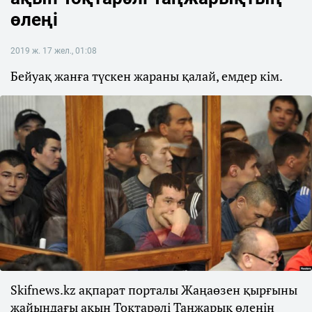
өлеңі
2019 ж. 17 жел., 01:08
Бейуақ жанға түскен жараны қалай, емдер кім.
Skifnews.kz ақпарат порталы Жаңаөзен қырғыны
жайындағы ақын Тоқтарәлі Таңжарық өлеңін