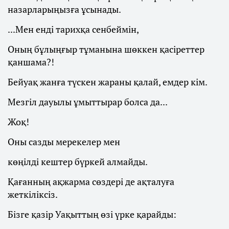
назарларыңызға ұсынады.
...Мен енді тарихқа сенбеймін,
Оның бұлыңғыр тұманына шөккен қасіреттер
қаншама?!
Бейуақ жанға түскен жараны қалай, емдер кім.
Мезгіл дауылы ұмыттырар болса да...
Жоқ!
Оны сазды мерекелер мен
көңілді кештер бүркей алмайды.
Қағанның ақжарма сөздері де ақталуға
жеткіліксіз.
Бізге қазір Уақыттың өзі үрке қарайды: