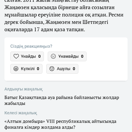
Жаңаөзен қаласында бірнеше айға созылған
мұнайшылар ереуіліне полиция оқ атқан. Ресми
дерек бойынша, Жаңаөзен мен Шетпедегі
оқиғаларда 17 адам қаза тапқан.
Сіздің реакцияңыз?
Ұнайды
0
Ұнамайды
0
Күлкілі
0
Ашулы
0
Алдыңғы жаңалық
Батыс Қазақстанда ауа райына байланысты жолдар
жабылды
Келесі жаңалық
«Алтын домбыра» VIII республикалық айтысында
финалға кімдер жолдама алды?