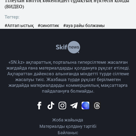
Тілеухан көптің көкейіндегі сұрақтың нүктесін қойды
(ВИДЕО)
Тегтер:
#Аптап ыстық
#синоптик
#ауа райы болжамы
«SN.kz» ақпараттық порталына гиперсілтеме жасалған
жағдайда ғана материалдарды қолдануға рұқсат етіледі.
Ақпараттан дәйексөз алынғанда міндетті түрде сілтеме
жасалуы тиіс. Жазбаша түрде рұқсат берілмеген
жағдайда материалдарды коммерциялық мақсаттарға
пайдалануға болмайды.
Жоба жайында
Материалды қолдану тәртібі
Байланыс