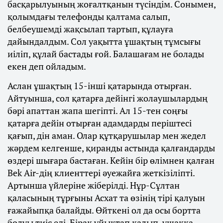
басқарылуының жоғалтқанын түсіндім. Сонымен,
қолымдағы телефонды қалтама салып,
белбеушемді жақсылап тартып, құлауға
дайындалдым. Сол уақытта ұшақтың тұмсығы
иіліп, құлай бастады ғой. Балашағам не болады
екен деп ойладым.
Аслан ұшақтың 15-інші қатарында отырған.
Айтуынша, сол қатарға дейінгі жолаушылардың
бәрі апаттан жапа шегіпті. Ал 15-тен соңғы
қатарға дейін отырған адамдарды періштесі
қағып, дін аман. Олар құтқарушылар мен жедел
жәрдем келгенше, қиранды астында қалғандарды
өздері шығара бастаған. Кейін бір өлімнен қалған
Bek Air-дің клиенттері әуежайға жеткізіліпті.
Артынша үйлеріне жіберілді. Нұр-Сұлтан
қаласының тұрғыны Асхат та өзінің тірі қалуын
ғажайыпқа балайды. Өйткені ол да осы бортта
болуы тиіс еді. Бірақ ұйықтап қалып, ұшаққа