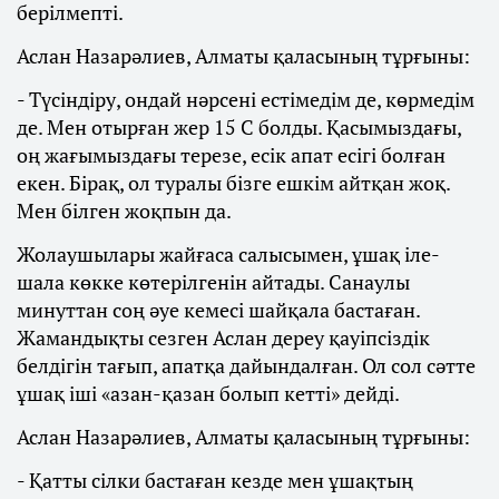
берілмепті.
Аслан Назарәлиев, Алматы қаласының тұрғыны:
- Түсіндіру, ондай нәрсені естімедім де, көрмедім
де. Мен отырған жер 15 С болды. Қасымыздағы,
оң жағымыздағы терезе, есік апат есігі болған
екен. Бірақ, ол туралы бізге ешкім айтқан жоқ.
Мен білген жоқпын да.
Жолаушылары жайғаса салысымен, ұшақ іле-
шала көкке көтерілгенін айтады. Санаулы
минуттан соң әуе кемесі шайқала бастаған.
Жамандықты сезген Аслан дереу қауіпсіздік
белдігін тағып, апатқа дайындалған. Ол сол сәтте
ұшақ іші «азан-қазан болып кетті» дейді.
Аслан Назарәлиев, Алматы қаласының тұрғыны:
- Қатты сілки бастаған кезде мен ұшақтың