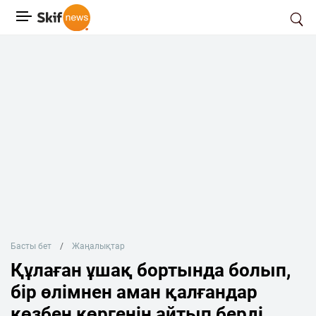
Басты бет
Жаңалықтар
Құлаған ұшақ бортында болып,
бір өлімнен аман қалғандар
көзбен көргенін айтып берді