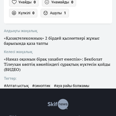
Ұнайды
0
Ұнамайды
0
Күлкілі
0
Ашулы
1
Алдыңғы жаңалық
«Қазақтелекомның» 2 бірдей қызметкері жұмыс
барысында қаза тапты
Келесі жаңалық
«Намаз оқимын бірақ уахабит емеспін»: Бекболат
Тілеухан көптің көкейіндегі сұрақтың нүктесін қойды
(ВИДЕО)
Тегтер:
#Аптап ыстық
#синоптик
#ауа райы болжамы