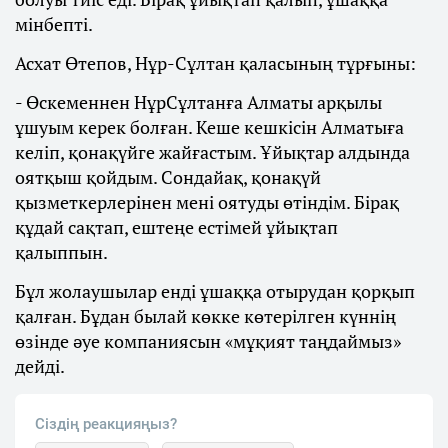
мінбепті.
Асхат Өтепов, Нұр-Сұлтан қаласының тұрғыны:
- Өскеменнен НұрСұлтанға Алматы арқылы
ұшуым керек болған. Кеше кешкісін Алматыға
келіп, қонақүйге жайғастым. Ұйықтар алдында
оятқыш қойдым. Сондайақ, қонақүй
қызметкерлерінен мені оятуды өтіндім. Бірақ
құдай сақтап, ештеңе естімей ұйықтап
қалыппын.
Бұл жолаушылар енді ұшаққа отырудан қорқып
қалған. Бұдан былай көкке көтерілген күннің
өзінде әуе компаниясын «мұқият таңдаймыз»
дейді.
Сіздің реакцияңыз?