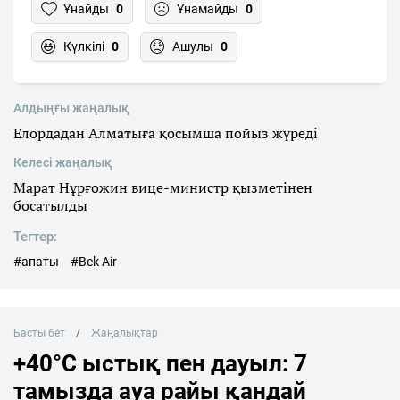
Ұнайды
0
Ұнамайды
0
Күлкілі
0
Ашулы
0
Алдыңғы жаңалық
Елордадан Алматыға қосымша пойыз жүреді
Келесі жаңалық
Марат Нұрғожин вице-министр қызметінен
босатылды
Тегтер:
#апаты
#Bek Air
Басты бет
Жаңалықтар
+40°C ыстық пен дауыл: 7
тамызда ауа райы қандай