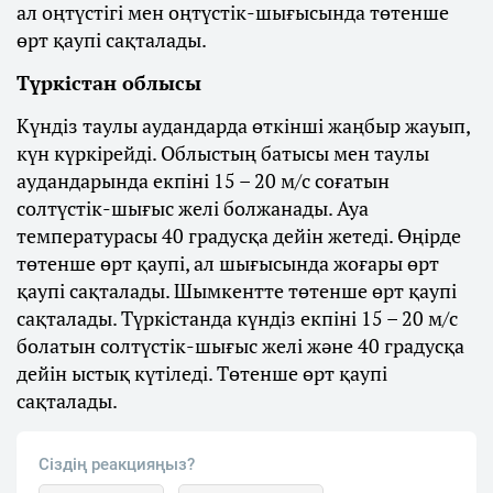
ал оңтүстігі мен оңтүстік-шығысында төтенше
өрт қаупі сақталады.
Түркістан облысы
Күндіз таулы аудандарда өткінші жаңбыр жауып,
күн күркірейді. Облыстың батысы мен таулы
аудандарында екпіні 15 – 20 м/с соғатын
солтүстік-шығыс желі болжанады. Ауа
температурасы 40 градусқа дейін жетеді. Өңірде
төтенше өрт қаупі, ал шығысында жоғары өрт
қаупі сақталады. Шымкентте төтенше өрт қаупі
сақталады. Түркістанда күндіз екпіні 15 – 20 м/с
болатын солтүстік-шығыс желі және 40 градусқа
дейін ыстық күтіледі. Төтенше өрт қаупі
сақталады.
Сіздің реакцияңыз?