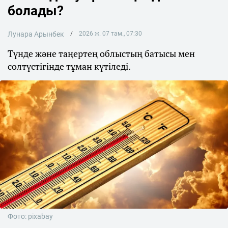
болады?
Лунара Арынбек
2026 ж. 07 там., 07:30
Түнде және таңертең облыстың батысы мен
солтүстігінде тұман күтіледі.
Фото: pixabay