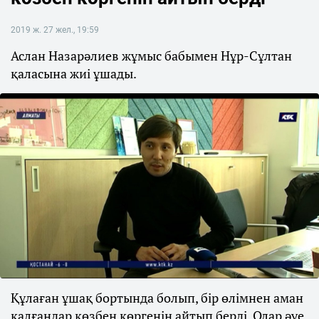
2019 ж. 27 жел., 19:59
Аслан Назарәлиев жұмыс бабымен Нұр-Сұлтан
қаласына жиі ұшады.
Құлаған ұшақ бортында болып, бір өлімнен аман
қалғандар көзбен көргенін айтып берді. Олар әуе