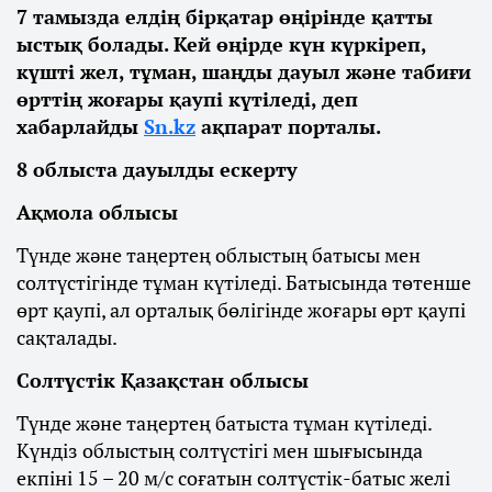
7 тамызда елдің бірқатар өңірінде қатты
ыстық болады. Кей өңірде күн күркіреп,
күшті жел, тұман, шаңды дауыл және табиғи
өрттің жоғары қаупі күтіледі, деп
хабарлайды
Sn.kz
ақпарат порталы.
8 облыста дауылды ескерту
Ақмола облысы
Түнде және таңертең облыстың батысы мен
солтүстігінде тұман күтіледі. Батысында төтенше
өрт қаупі, ал орталық бөлігінде жоғары өрт қаупі
сақталады.
Солтүстік Қазақстан облысы
Түнде және таңертең батыста тұман күтіледі.
Күндіз облыстың солтүстігі мен шығысында
екпіні 15 – 20 м/с соғатын солтүстік-батыс желі