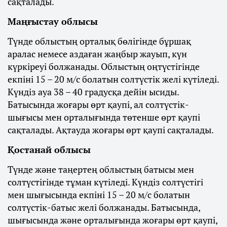
сақталады.
Маңғыстау облысы
Түнде облыстың орталық бөлігінде бұршақ
аралас немесе аздаған жаңбыр жауып, күн
күркіреуі болжанады. Облыстың оңтүстігінде
екпіні 15 – 20 м/с болатын солтүстік желі күтіледі.
Күндіз ауа 38 – 40 градусқа дейін ысиды.
Батысында жоғары өрт қаупі, ал солтүстік-
шығысы мен орталығында төтенше өрт қаупі
сақталады. Ақтауда жоғары өрт қаупі сақталады.
Қостанай облысы
Түнде және таңертең облыстың батысы мен
солтүстігінде тұман күтіледі. Күндіз солтүстігі
мен шығысында екпіні 15 – 20 м/с болатын
солтүстік-батыс желі болжанады. Батысында,
шығысында және орталығында жоғары өрт қаупі,