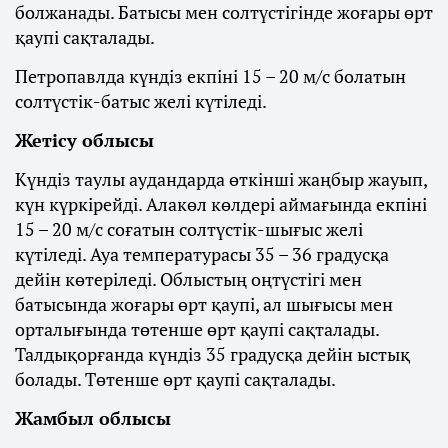
болжанады. Батысы мен солтүстігінде жоғары өрт
қаупі сақталады.
Петропавлда күндіз екпіні 15 – 20 м/с болатын
солтүстік-батыс желі күтіледі.
Жетісу облысы
Күндіз таулы аудандарда өткінші жаңбыр жауып,
күн күркірейді. Алакөл көлдері аймағында екпіні
15 – 20 м/с соғатын солтүстік-шығыс желі
күтіледі. Ауа температурасы 35 – 36 градусқа
дейін көтеріледі. Облыстың оңтүстігі мен
батысында жоғары өрт қаупі, ал шығысы мен
орталығында төтенше өрт қаупі сақталады.
Талдықорғанда күндіз 35 градусқа дейін ыстық
болады. Төтенше өрт қаупі сақталады.
Жамбыл облысы