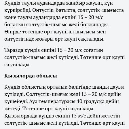
Күндіз таулы аудандарда жаңбыр жауып, күн
күркірейді. Оңтүстік-батыста, солтүстік-шығыста
және таулы аудандарда екпіні 15 – 20 м/с
болатын солтүстік-шығыс желі болжанады.
Өңірде төтенше өрт қаупі, ал шығысы мен
оңтүстігінде жоғары өрт қаупі сақталады.
Таразда күндіз екпіні 15 – 20 м/с соғатын
солтүстік-шығыс желі күтіледі. Төтенше өрт қаупі
сақталады.
Қызылорда облысы
Күндіз облыстың орталық бөлігінде шаңды дауыл
күтіледі. Солтүстік-шығыс желі 15 – 20 м/с дейін
күшейеді. Ауа температурасы 40 градусқа дейін
жетеді. Төтенше өрт қаупі сақталады.
Қызылордада күндіз екпіні 15 м/с дейін жететін
солтүстік-шығыс желі күтіледі. Төтенше өрт қаупі