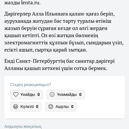
жазды lenta.ru.
Дәрігерлер Алла Ильинаға қалам-қағаз беріп,
ауруханада жатудан бас тарту туралы өтініш
жазып беруін сұраған кезде ол әлгі жерден
қашып кетіпті. Ол өзі жатқан бөлменің
электромагниттік құлпын бұзып, сымдарын үзіп,
есікті ашып, сыртқа қарай зытқан.
Енді Санкт-Петербургтің бас санитар дәрігері
Алланы қашып кеткені үшін сотқа бермек.
Сіздің реакцияңыз?
Ұнайды
0
Ұнамайды
0
Күлкілі
0
Ашулы
0
Алдыңғы жаңалық