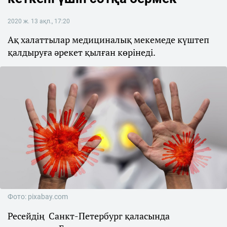
2020 ж. 13 ақп., 17:20
Ақ халаттылар медициналық мекемеде күштеп
қалдыруға әрекет қылған көрінеді.
Фото: pixabay.com
Ресейдің Санкт-Петербург қаласында