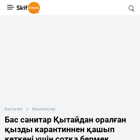
Басты бет
Жаңалықтар
Бас санитар Қытайдан оралған
қызды карантиннен қашып
кеткені үшін сотқа бермек