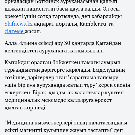
орналасқан Боткинск ауруханасынан қашып
шыққан пациенттің басы дауға қалды. Ол осы
әрекеті үшін сотқа тартылуда, деп хабарлайды
Skifnews.kz
ақпарат порталы, Rambler.ru-ға
сілтеме
жасап.
Алла Ильина есімді ару 30 қаңтарда Қытайдан
келгендіктен ауруханаға жатқызылған.
Қытайдан оралған бойжеткен тамағы ауырып
тұрғандықтан дәрігерге қаралады. Емделушінің
сөзінше, дәрігерлер оған "сараптама тапсыру
үшін бір күн ауруханада жатып тұру" керек екенін
ескерткен. Бірақ, қызды ақ халаттылар күштеп
медициналық мекемеде қалдыруға әрекет
қылған көрінеді.
"Медицина қызметкерлері оның палатасындағы
есікті магнитті құлыппен жауып тастапты" деп