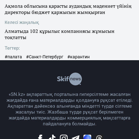
Ақмола облысына қарасты аудандық мәдениет үйінің
директоры бюджет қаржысын жымқырған
Келесі жаңалық
Алматыда 102 құрылыс компаниясы жұмысын
тоқтатты
Тегтер:
#палата
#Санкт-Петербург
#карантин
«SN.kz» ақпараттық порталына гиперсілтеме жасалған
жағдайда ғана материалдарды қолдануға рұқсат етіледі.
Ақпараттан дәйексөз алынғанда міндетті түрде сілтеме
жасалуы тиіс. Жазбаша түрде рұқсат берілмеген
жағдайда материалдарды коммерциялық мақсаттарға
пайдалануға болмайды.