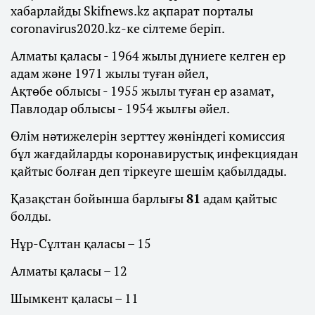
хабарлайды Skifnews.kz ақпарат порталы
coronavirus2020.kz-ке сілтеме беріп.
Алматы қаласы - 1964 жылы дүниеге келген ер
адам және 1971 жылы туған әйел,
Ақтөбе облысы - 1955 жылы туған ер азамат,
Павлодар облысы - 1954 жылғы әйел.
Өлім нәтижелерін зерттеу жөніндегі комиссия
бұл жағдайларды коронавирустық инфекциядан
қайтыс болған деп тіркеуге шешім қабылдады.
Қазақстан бойынша барлығы
81
адам қайтыс
болды.
Нұр-Сұлтан қаласы – 15
Алматы қаласы – 12
Шымкент қаласы – 11