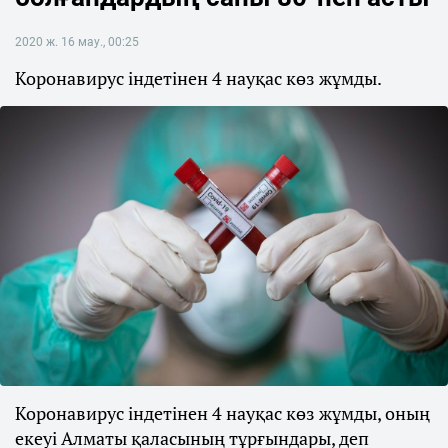
2020 ж. 16 мау., 00:25
Коронавирус індетінен 4 науқас көз жұмды.
Коронавирус індетінен 4 науқас көз жұмды, оның
екеуі Алматы қаласының тұрғындары, деп