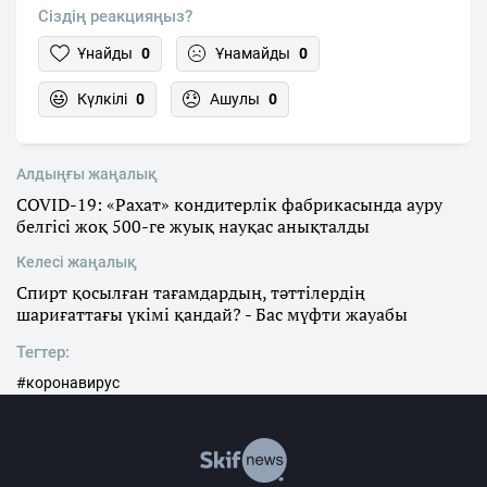
Сіздің реакцияңыз?
Ұнайды
0
Ұнамайды
0
Күлкілі
0
Ашулы
0
Алдыңғы жаңалық
COVID-19: «Рахат» кондитерлік фабрикасында ауру
белгісі жоқ 500-ге жуық науқас анықталды
Келесі жаңалық
Спирт қосылған тағамдардың, тәттілердің
шариғаттағы үкімі қандай? - Бас мүфти жауабы
Тегтер:
#коронавирус