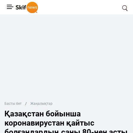
Басты бет
Жаңалықтар
Қазақстан бойынша
коронавирустан қайтыс
болғандардың саны 80-нен асты