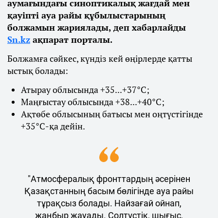
аумағындағы синоптикалық жағдай мен
қауіпті ауа райы құбылыстарының
болжамын жариялады, деп хабарлайды
Sn.kz
ақпарат порталы.
Болжамға сәйкес, күндіз кей өңірлерде қатты
ыстық болады:
Атырау облысында +35...+37°С;
Маңғыстау облысында +38...+40°С;
Ақтөбе облысының батысы мен оңтүстігінде
+35°С-қа дейін.
"Атмосфералық фронттардың әсерінен
Қазақстанның басым бөлігінде ауа райы
тұрақсыз болады. Найзағай ойнап,
жаңбыр жауады. Солтүстік, шығыс,