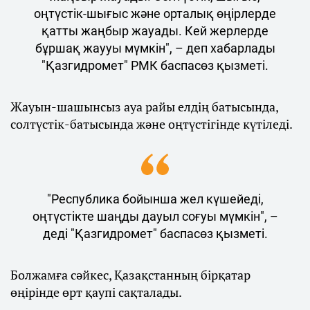
оңтүстік-шығыс және орталық өңірлерде
қатты жаңбыр жауады. Кей жерлерде
бұршақ жаууы мүмкін", – деп хабарлады
"Қазгидромет" РМК баспасөз қызметі.
Жауын-шашынсыз ауа райы елдің батысында,
солтүстік-батысында және оңтүстігінде күтіледі.
"Республика бойынша жел күшейеді,
оңтүстікте шаңды дауыл соғуы мүмкін", –
деді "Қазгидромет" баспасөз қызметі.
Болжамға сәйкес, Қазақстанның бірқатар
өңірінде өрт қаупі сақталады.