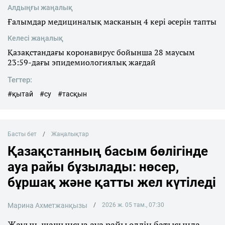
Алдыңғы жаңалық
Ғалымдар медициналық масканың 4 кері әсерін тапты
Келесі жаңалық
Қазақстандағы коронавирус бойынша 28 маусым
23:59-дағы эпидемиологиялық жағдай
Тегтер:
#қытай
#су
#тасқын
Басты бет
Жаңалықтар
Қазақстанның басым бөлігінде
ауа райы бұзылады: нөсер,
бұршақ және қатты жел күтіледі
Марина Ахметжанқызы
2026 ж. 05 там., 07:30
Жауын-шашынсыз ауа райы елдің батысында,