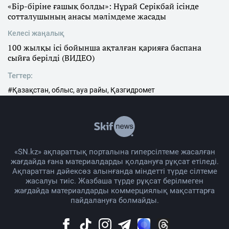
«Бір-біріне ғашық болды»: Нұрай Серікбай ісінде
сотталушының анасы мәлімдеме жасады
Келесі жаңалық
100 жылқы ісі бойынша ақталған қарияға баспана
сыйға берілді (ВИДЕО)
Тегтер:
#Қазақстан, облыс, ауа райы, Қазгидромет
«SN.kz» ақпараттық порталына гиперсілтеме жасалған
жағдайда ғана материалдарды қолдануға рұқсат етіледі.
Ақпараттан дәйексөз алынғанда міндетті түрде сілтеме
жасалуы тиіс. Жазбаша түрде рұқсат берілмеген
жағдайда материалдарды коммерциялық мақсаттарға
пайдалануға болмайды.