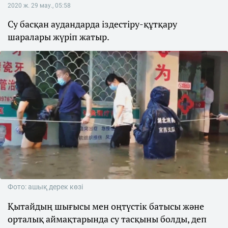
2020 ж. 29 мау., 05:58
Су басқан аудандарда іздестіру-құтқару
шаралары жүріп жатыр.
Фото: ашық дерек көзі
Қытайдың шығысы мен оңтүстік батысы және
орталық аймақтарында су тасқыны болды, деп