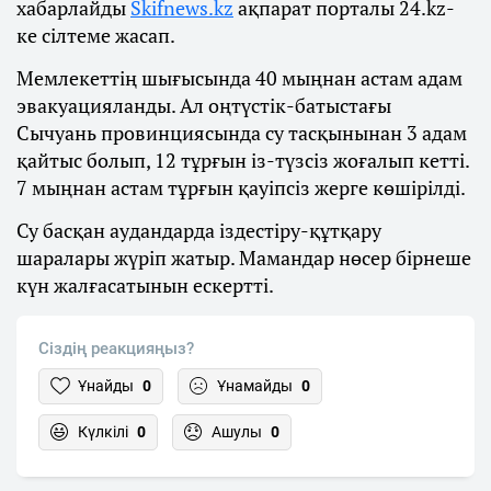
хабарлайды
Skifnews.kz
ақпарат порталы 24.kz-
ке сілтеме жасап.
Мемлекеттің шығысында 40 мыңнан астам адам
эвакуацияланды. Ал оңтүстік-батыстағы
Сычуань провинциясында су тасқынынан 3 адам
қайтыс болып, 12 тұрғын із-түзсіз жоғалып кетті.
7 мыңнан астам тұрғын қауіпсіз жерге көшірілді.
Су басқан аудандарда іздестіру-құтқару
шаралары жүріп жатыр. Мамандар нөсер бірнеше
күн жалғасатынын ескертті.
Сіздің реакцияңыз?
Ұнайды
0
Ұнамайды
0
Күлкілі
0
Ашулы
0