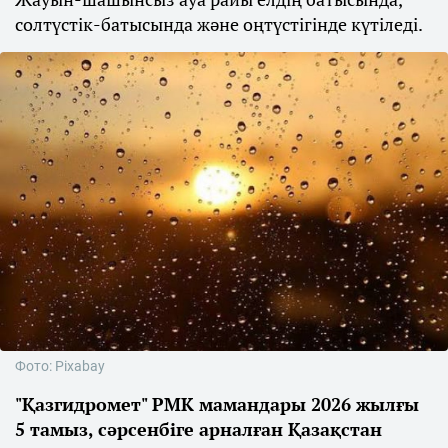
солтүстік-батысында және оңтүстігінде күтіледі.
Фото: Pixabay
"Қазгидромет" РМК мамандары 2026 жылғы
5 тамыз, сәрсенбіге арналған Қазақстан