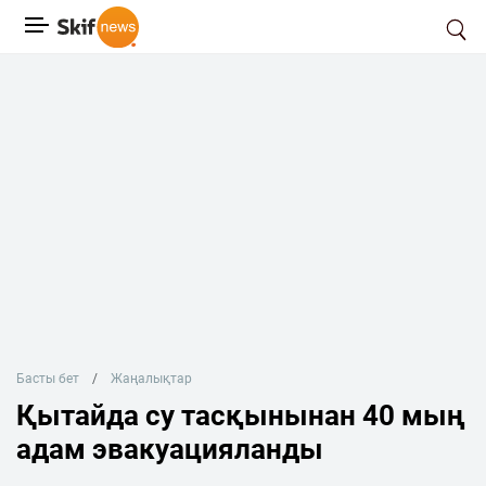
Басты бет
Жаңалықтар
Қытайда су тасқынынан 40 мың
адам эвакуацияланды