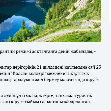
антин режимі аяқталғанға дейін жабылады, -
итар дәрігерінің 21 шілдедені қаулысына сай 23
 дейін "Көлсай көлдері" мемлекеттік ұлттық
ының таралуына жол бермеу мақсатында кіруге
а дейін ұлттық парктерге, танымал туристік
асан) кіруге тыйым салынғаны хабарланған.