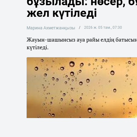
бұзылады: нөсер, 
жел күтіледі
Марина Ахметжанқызы
2026 ж. 05 там., 07:30
Жауын-шашынсыз ауа райы елдің батысынд
күтіледі.