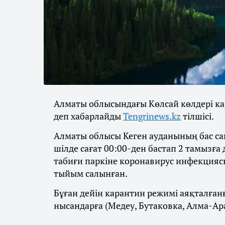
Алматы облысындағы Көлсай көлдері кар
деп хабарлайды
Tengrinews.kz
тілшісі.
Алматы облысы Кеген ауданының бас сан
шілде сағат 00:00-ден бастап 2 тамызға
табиғи паркіне коронавирус инфекцияс
тыйым салынған.
Бұған дейін карантин режимі аяқталғанғ
нысандарға (Медеу, Бутаковка, Алма-Ар