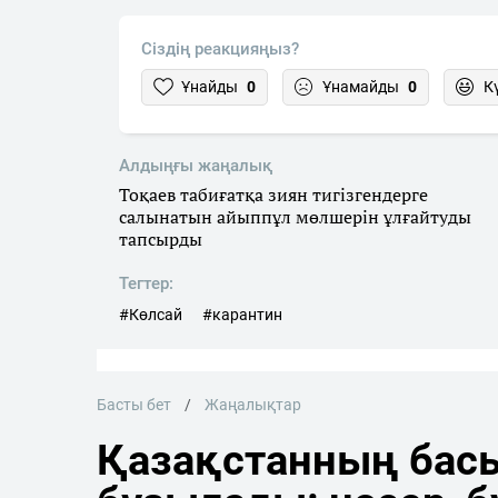
Сіздің реакцияңыз?
Ұнайды
0
Ұнамайды
0
К
Алдыңғы жаңалық
Тоқаев табиғатқа зиян тигізгендерге
салынатын айыппұл мөлшерін ұлғайтуды
тапсырды
Тегтер:
#Көлсай
#карантин
Басты бет
Жаңалықтар
Қазақстанның басы