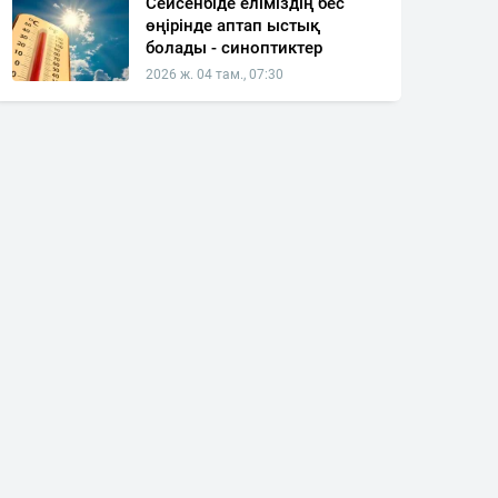
Сейсенбіде еліміздің бес
өңірінде аптап ыстық
болады - синоптиктер
2026 ж. 04 там., 07:30