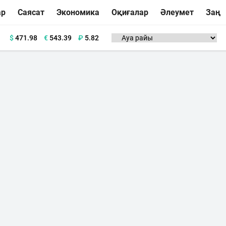
ар
Саясат
Экономика
Оқиғалар
Әлеумет
Заң
$
471.98
€
543.39
₽
5.82