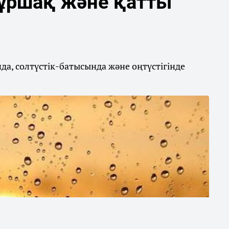
бұршақ және қатты
а, солтүстік-батысында және оңтүстігінде