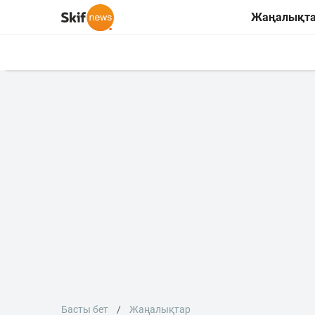
Жаңалықт
Басты бет
Жаңалықтар