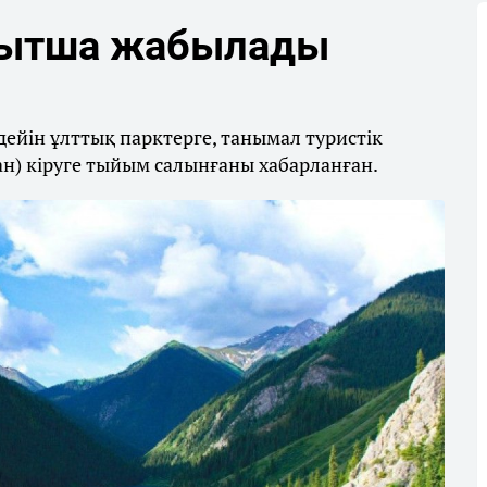
ақытша жабылады
дейін ұлттық парктерге, танымал туристік
ан) кіруге тыйым салынғаны хабарланған.