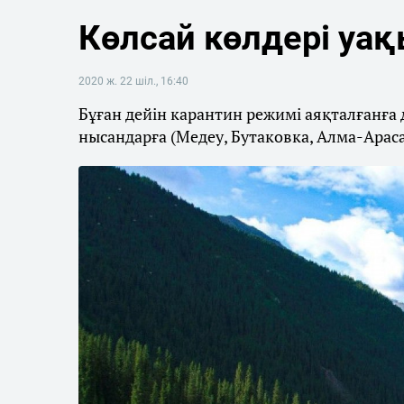
Көлсай көлдері у
2020 ж. 22 шіл., 16:40
Бұған дейін карантин режимі аяқталғанға 
нысандарға (Медеу, Бутаковка, Алма-Арас