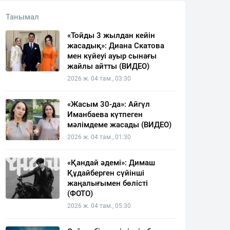
Танымал
«Тойды 3 жылдан кейін
жасадық»: Диана Скатова
мен күйеуі ауыр сынағы
жайлы айтты (ВИДЕО)
2026 ж. 04 там., 03:30
«Жасым 30-да»: Айгүл
Иманбаева күтпеген
мәлімдеме жасады (ВИДЕО)
2026 ж. 04 там., 01:30
«Қандай әдемі»: Димаш
Құдайберген сүйінші
жаңалығымен бөлісті
(ФОТО)
2026 ж. 04 там., 05:30