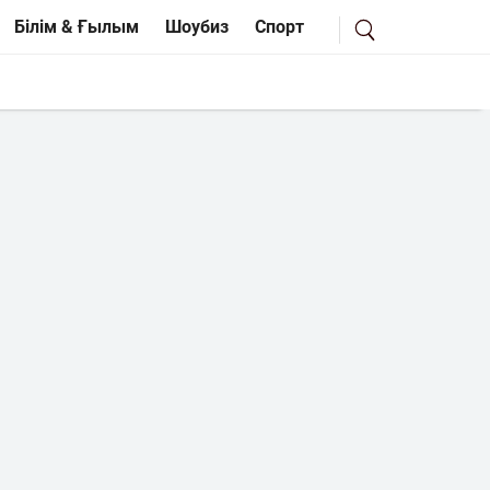
Білім & Ғылым
Шоубиз
Спорт