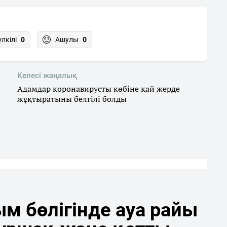
үлкілі
0
Ашулы
0
Келесі жаңалық
Адамдар коронавирусты көбіне қай жерде
жұқтыратыны белгілі болды
м бөлігінде ауа райы