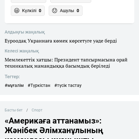
Күлкілі
0
Ашулы
0
Алдыңғы жаңалық
Еуроодақ Украинаға көмек көрсетуге уәде берді
Келесі жаңалық
Мемлекеттік хатшы: Президент тапсырмасына орай
техникалық мамандыққа басымдық беріледі
Тегтер:
#мұғалім
#Түркістан
#түсік тастау
Басты бет
Спорт
«Америкаға аттанамыз»:
Жәнібек Әлімханұлының