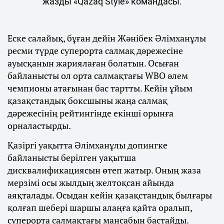
жазды «Qazaq Style» командасы.
Еске салайық, бұған дейін Жәнібек Әлімханұлы
ресми түрде суперорта салмақ дәрежесіне
ауысқанын жариялаған болатын. Осыған
байланысты ол орта салмақтағы WBO әлем
чемпионы атағынан бас тартты. Кейін ұйым
қазақстандық боксшыны жаңа салмақ
дәрежесінің рейтингінде екінші орынға
орналастырды.
Қазіргі уақытта Әлімханұлы допингке
байланысты берілген уақытша
дисквалификациясын өтеп жатыр. Оның жаза
мерзімі осы жылдың желтоқсан айында
аяқталады. Осыдан кейін қазақстандық былғары
қолғап шебері шаршы алаңға қайта оралып,
суперорта салмақтағы мансабын бастайды.