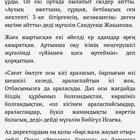
ұрды. Ол екі ортада былапыт сөздер айтты.
«Аузың әжетхана, сұрқия, бетбақсың сен
мектепті 3-ке бітіргенсің, жезөкшесің» деген
әңгіме айтты» деді мұғалім Сандуғаш Жақыпова.
Жаға жыртысқан екі әйелді ер адамдар әрең
ажыратқан. Артынша оқу ісінің меңгерушісі
мұғалімді «үйіңмен қоса өртеймін» деп
қорқытқан.
«Сағат бөлуге осы кісі араласып, барлығын өзі
шешкісі келеді, араласпайтын ісі жоқ.
Отбасымызға да араласады. Дәл осы жағдайда
біздің құрбымыз болғандықтан, көршіміз
болғандықтан, «ол кісімен араласпайсыңдар,
аралассаңдар, бүкіл жамандықты көретін
боласың, деді» дейді мұғалім Бибігүл Исаева.
Ал директордың оң қолы «бәрі жала жауып отыр»
дейді. Оның айтуынша, басында ол барынша