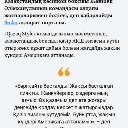
Қазақстандық кәсіпқой боксшы Жәнібек
Әлімханұлының командасы алдағы
жоспарларымен бөлісті, деп хабарлайды
Sn.kz
ақпарат порталы.
«Qazaq Style» командасының мәліметінше,
қазақстандық боксшы қазір АҚШ визасын күтіп
отыр және құжат дайын болған жағдайда жақын
күндері Америкаға аттанады.
«Бәрі қайта басталды! Жақсы басталған
сияқты. Жанкүйерлер, сіздерге мың
алғыс! Өз қазағым деп өте жоғары
деңгейде қолдау көрсетіп жатырсыздар.
Қазір визаны күтудеміз. Бұйыртса, жақын
күндері Америкаға аттанамыз», – деп