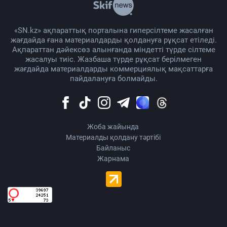
«SN.kz» ақпараттық порталына гиперсілтеме жасалған
жағдайда ғана материалдарды қолдануға рұқсат етіледі.
Ақпараттан дәйексөз алынғанда міндетті түрде сілтеме
жасалуы тиіс. Жазбаша түрде рұқсат берілмеген
жағдайда материалдарды коммерциялық мақсаттарға
пайдалануға болмайды.
Жоба жайында
Материалды қолдану тәртібі
Байланыс
Жарнама