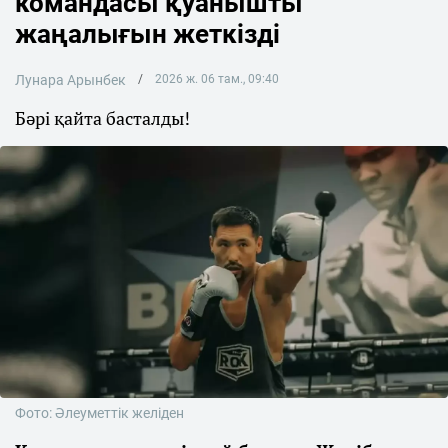
командасы қуанышты
жаңалығын жеткізді
Лунара Арынбек
2026 ж. 06 там., 09:40
Бәрі қайта басталды!
Фото: Әлеуметтік желіден