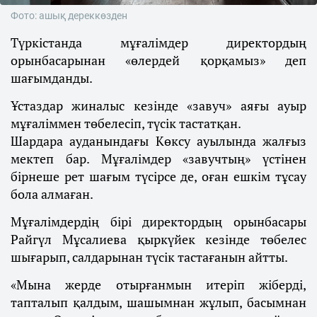
Фото: ашық дереккөзден
Түркістанда мұғалімдер директордың
орынбасарынан «өлердей қорқамыз» деп
шағымданды.
Ұстаздар жиналыс кезінде «завуч» аяғы ауыр
мұғаліммен төбелесіп, түсік тастатқан.
Шардара ауданындағы Көксу ауылында жалғыз
мектеп бар. Мұғалімдер «завучтың» үстінен
бірнеше рет шағым түсірсе де, оған ешкім тұсау
бола алмаған.
Мұғалімдердің бірі директордың орынбасары
Райгүл Мұсалиева қыркүйек кезінде төбелес
шығарып, салдарынан түсік тастағанын айтты.
«Мына жерде отырғанмын итеріп жіберді,
тапталып қалдым, шашымнан жұлып, басымнан