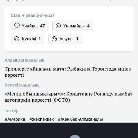
Сіздің реакцияңыз?
Ұнайды
47
Ұнамайды
4
Күлкілі
1
Ашулы
1
Алдыңғы жаңалық
Триллерге айналған матч: Рыбакина Торонтода мінез
көрсетті
Келесі жаңалық
«Менің ойыншықтарым»: Криштиану Роналду қымбат
автопаркін көрсетті (ФОТО)
Тегтер:
#Америка
#жекпе-жек
#Жәнібек Әлімханұлы