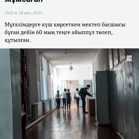
2022 ж. 24 ақп., 23:37
Мұғалімдерге күш көрсеткен мектеп басшысы
бұған дейін 60 мың теңге айыппұл төлеп,
құтылған.