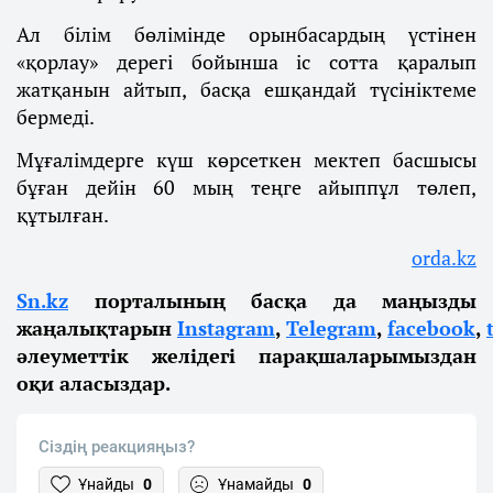
Ал білім бөлімінде орынбасардың үстінен
«қорлау» дерегі бойынша іс сотта қаралып
жатқанын айтып, басқа ешқандай түсініктеме
бермеді.
Мұғалімдерге күш көрсеткен мектеп басшысы
бұған дейін 60 мың теңге айыппұл төлеп,
құтылған.
orda.kz
Sn.kz
порталының басқа да маңызды
жаңалықтарын
Instagram
,
Telеgram
,
facebook
,
әлеуметтік желідегі парақшаларымыздан
оқи аласыздар.
Сіздің реакцияңыз?
Ұнайды
0
Ұнамайды
0