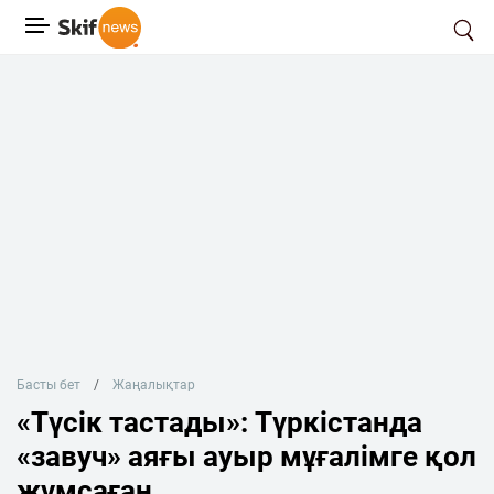
Басты бет
Жаңалықтар
«Түсік тастады»: Түркістанда
«завуч» аяғы ауыр мұғалімге қол
жұмсаған