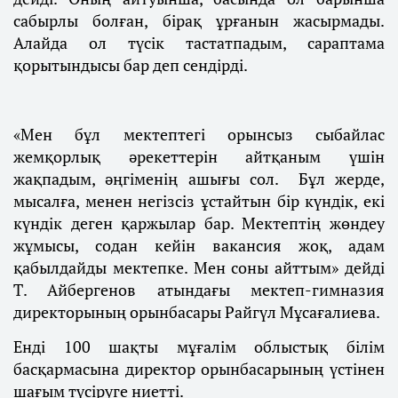
сабырлы болған, бірақ ұрғанын жасырмады.
Алайда ол түсік тастатпадым, сараптама
қорытындысы бар деп сендірді.
«Мен бұл мектептегі орынсыз сыбайлас
жемқорлық әрекеттерін айтқаным үшін
жақпадым, әңгіменің ашығы сол. Бұл жерде,
мысалға, менен негізсіз ұстайтын бір күндік, екі
күндік деген қаржылар бар. Мектептің жөндеу
жұмысы, содан кейін вакансия жоқ, адам
қабылдайды мектепке. Мен соны айттым» дейді
Т. Айбергенов атындағы мектеп-гимназия
директорының орынбасары Райгүл Мұсағалиева.
Енді 100 шақты мұғалім облыстық білім
басқармасына директор орынбасарының үстінен
шағым түсіруге ниетті.