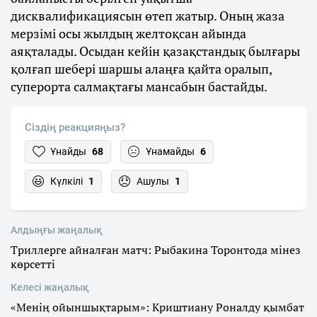
дисквалификациясын өтеп жатыр. Оның жаза
мерзімі осы жылдың желтоқсан айында
аяқталады. Осыдан кейін қазақстандық былғары
қолғап шебері шаршы алаңға қайта оралып,
суперорта салмақтағы мансабын бастайды.
Сіздің реакцияңыз?
Ұнайды
68
Ұнамайды
6
Күлкілі
1
Ашулы
1
Алдыңғы жаңалық
Триллерге айналған матч: Рыбакина Торонтода мінез
көрсетті
Келесі жаңалық
«Менің ойыншықтарым»: Криштиану Роналду қымбат