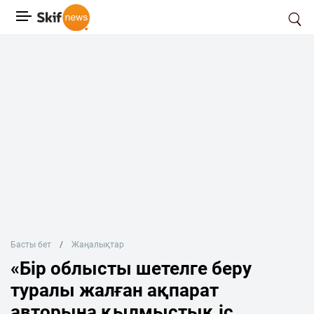
Басты бет
Жаңалықтар
«Бір облысты шетелге беру
туралы жалған ақпарат
авторына қылмыстық іс