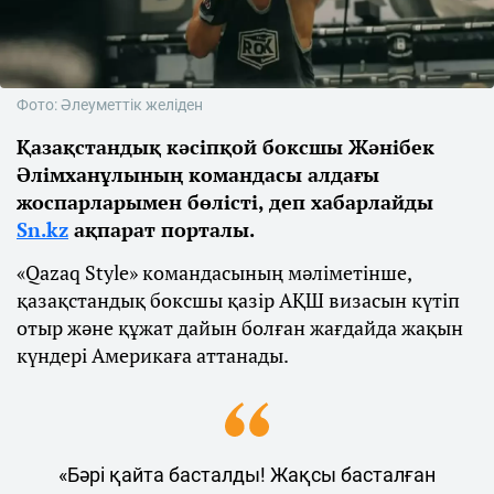
Фото: Әлеуметтік желіден
Қазақстандық кәсіпқой боксшы Жәнібек
Әлімханұлының командасы алдағы
жоспарларымен бөлісті, деп хабарлайды
Sn.kz
ақпарат порталы.
«Qazaq Style» командасының мәліметінше,
қазақстандық боксшы қазір АҚШ визасын күтіп
отыр және құжат дайын болған жағдайда жақын
күндері Америкаға аттанады.
«Бәрі қайта басталды! Жақсы басталған