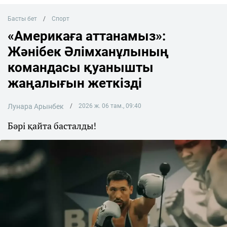
Басты бет
Спорт
«Америкаға аттанамыз»:
Жәнібек Әлімханұлының
командасы қуанышты
жаңалығын жеткізді
Лунара Арынбек
2026 ж. 06 там., 09:40
Бәрі қайта басталды!