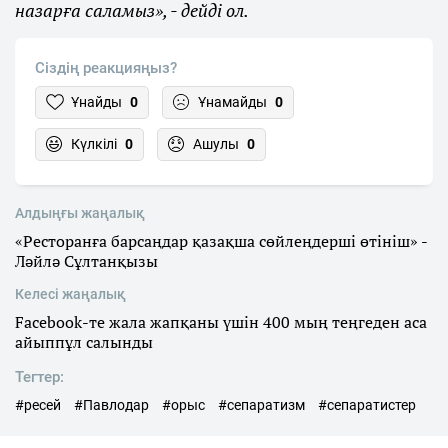
назарға саламыз», - дейді ол.
Сіздің реакцияңыз?
Ұнайды
0
Ұнамайды
0
Күлкілі
0
Ашулы
0
Алдыңғы жаңалық
«Ресторанға барсаңдар қазақша сөйлеңдерші өтініш» -
Ләйлә Сұлтанқызы
Келесі жаңалық
Facebook-те жала жапқаны үшін 400 мың теңгеден аса
айыппұл салынды
Тегтер:
#ресей
#Павлодар
#орыс
#сепаратизм
#сепаратистер