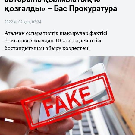
қозғалды» – Бас Прокуратура
2022 ж. 02 қаз., 02:34
Аталған сепаратистік шақырулар фактісі
бойынша 5 жылдан 10 жылға дейін бас
бостандығынан айыру көзделген.