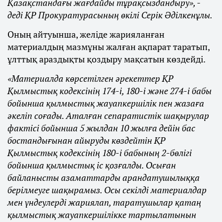
Қазақстандағы жағдайды тұрақсыздандыру», -
деді ҚР Прокуратурасының өкілі Серік Әділкенұлы.
Оның айтуынша, желіде жарияланған
материалдың мазмұны жалған ақпарат таратып,
ұлттық араздықты қоздыру мақсатын көздейді.
«Материалда көрсетілген әрекеттер ҚР
Қылмыстық кодексінің 174-і, 180-і және 274-і бабы
бойынша қылмыстық жауапкершілік пен жазаға
әкеліп соғады. Аталған сепаратистік шақырулар
фактісі бойынша 5 жылдан 10 жылға дейін бас
бостандығынан айыруды көздейтін ҚР
Қылмыстық кодексінің 180-і бабының 2-бөлігі
бойынша қылмыстық іс қозғалды. Осыған
байланысты азаматтарды арандатушылыққа
берілмеуге шақырамыз. Осы секілді материалдар
мен үндеулерді жариялап, таратушылар қатаң
қылмыстық жауапкершілікке тартылатынын