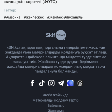
автопаркін көрсетті (ФОТО)
Тегтер:
#Америка
#жекпе-жек
#Жәнібек Әлімханұлы
«SN.kz» ақпараттық порталына гиперсілтеме жасалған
жағдайда ғана материалдарды қолдануға рұқсат етіледі.
Ақпараттан дәйексөз алынғанда міндетті түрде сілтеме
жасалуы тиіс. Жазбаша түрде рұқсат берілмеген
жағдайда материалдарды коммерциялық мақсаттарға
пайдалануға болмайды.
Жоба жайында
Материалды қолдану тәртібі
Байланыс
Жарнама