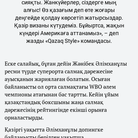
сияқты. Жанкүйерлер, сіздерге мың
алғыс! Өз қазағым деп өте жоғары
деңгейде қолдау көрсетіп жатырсыздар.
Қазір визаны күтудеміз. Бұйыртса, жақын
күндері Америкаға аттанамыз», – деп
жазды «Qazaq Style» командасы.
Еске салайық, бұған дейін Жәнібек Әлімханұлы
ресми түрде суперорта салмақ дәрежесіне
ауысқанын жариялаған болатын. Осыған
байланысты ол орта салмақтағы WBO әлем
чемпионы атағынан бас тартты. Кейін ұйым
қазақстандық боксшыны жаңа салмақ
дәрежесінің рейтингінде екінші орынға
орналастырды.
Қазіргі уақытта Әлімханұлы допингке
байланысты берілген уақытша