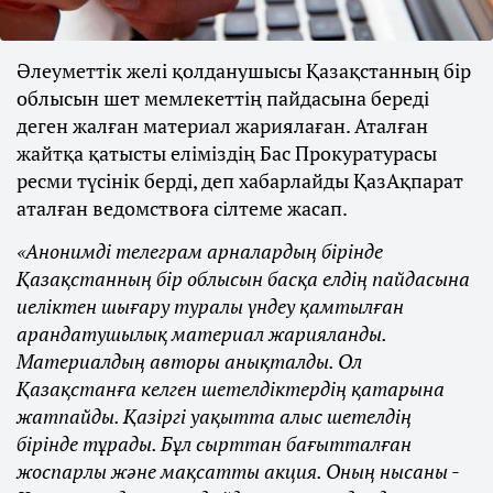
Әлеуметтік желі қолданушысы Қазақстанның бір
облысын шет мемлекеттің пайдасына береді
деген жалған материал жариялаған. Аталған
жайтқа қатысты еліміздің Бас Прокуратурасы
ресми түсінік берді, деп хабарлайды ҚазАқпарат
аталған ведомствоға сілтеме жасап.
«Анонимді телеграм арналардың бірінде
Қазақстанның бір облысын басқа елдің пайдасына
иеліктен шығару туралы үндеу қамтылған
арандатушылық материал жарияланды.
Материалдың авторы анықталды. Ол
Қазақстанға келген шетелдіктердің қатарына
жатпайды. Қазіргі уақытта алыс шетелдің
бірінде тұрады. Бұл сырттан бағытталған
жоспарлы және мақсатты акция. Оның нысаны -