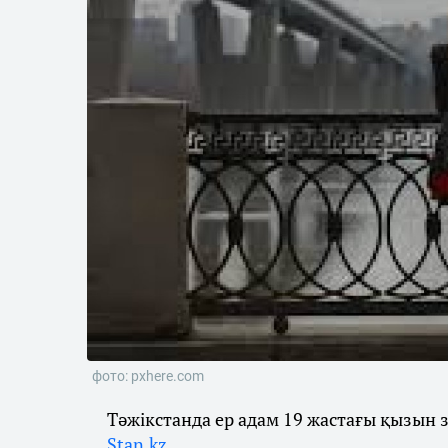
фото: pxhere.com
Тәжікстанда ер адам 19 жастағы қызын з
Stan.kz.