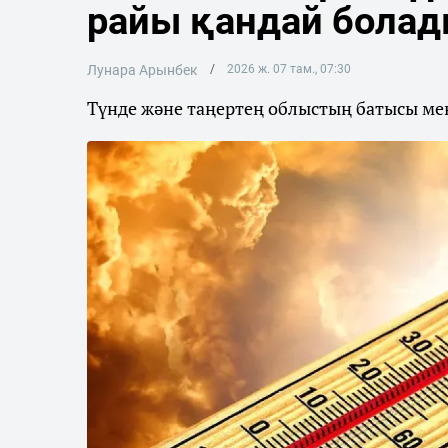
райы қандай бола
Лунара Арынбек
2026 ж. 07 там., 07:30
Түнде және таңертең облыстың батысы мен 