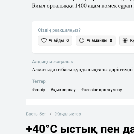
Биыл орталыққа 1400 адам көмек сұрап 
Сіздің реакцияңыз?
Ұнайды
0
Ұнамайды
0
К
Алдыңғы жаңалық
Алматыда отбасы құндылықтары дәріптелді
Тегтер:
#көпір
#қыз зорлау
#өзөзіне қол жұмсау
Басты бет
Жаңалықтар
+40°C ыстық пен да