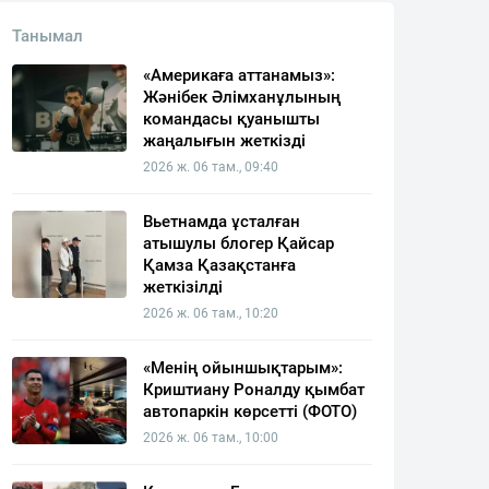
Танымал
«Америкаға аттанамыз»:
Жәнібек Әлімханұлының
командасы қуанышты
жаңалығын жеткізді
2026 ж. 06 там., 09:40
Вьетнамда ұсталған
атышулы блогер Қайсар
Қамза Қазақстанға
жеткізілді
2026 ж. 06 там., 10:20
«Менің ойыншықтарым»:
Криштиану Роналду қымбат
автопаркін көрсетті (ФОТО)
2026 ж. 06 там., 10:00