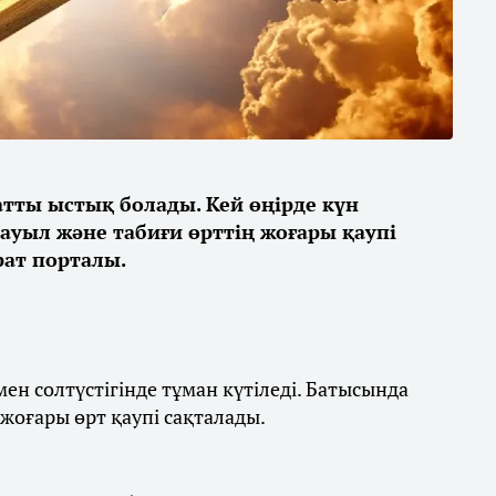
қатты ыстық болады. Кей өңірде күн
дауыл және табиғи өрттің жоғары қаупі
ат порталы.
ен солтүстігінде тұман күтіледі. Батысында
 жоғары өрт қаупі сақталады.