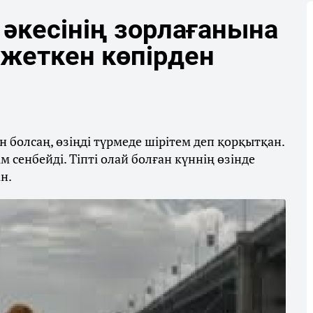
 әкесінің зорлағанына
йжеткен көпірден
н болсаң, өзіңді түрмеде шірітем деп қорқытқан.
 сенбейді. Тіпті олай болған күннің өзінде
н.