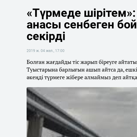
«Түрмеде шірітем»:
анасы сенбеген бо
секірді
2019 ж. 04 жел., 17:00
Болған жағдайды тіс жарып біреуге айтаты
Туыстарына барлығын ашып айтса да, ешкім
әкеңді түрмеге жібере алмаймыз деп айтқа