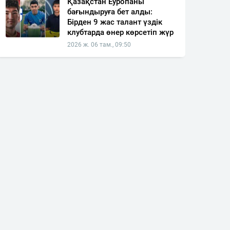
Қазақстан Еуропаны
бағындыруға бет алды:
Бірден 9 жас талант үздік
клубтарда өнер көрсетіп жүр
2026 ж. 06 там., 09:50