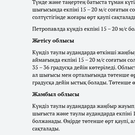
Түнде және таңертең батыста тұман күті
шығысында екпіні 15 – 20 м/с соғатын с
солтүстігінде жоғары өрт қаупі сақталад
Петропавлда күндіз екпіні 15 – 20 м/с бо
Жетісу облысы
Күндіз таулы аудандарда өткінші жаңбыр
аймағында екпіні 15 – 20 м/с соғатын со
35 – 36 градусқа дейін көтеріледі. Облы
ал шығысы мен орталығында төтенше өрт
градусқа дейін ыстық болады. Төтенше ө
Жамбыл облысы
Күндіз таулы аудандарда жаңбыр жауып, 
шығыста және таулы аудандарда екпіні 1
болжанады. Өңірде төтенше өрт қаупі, а
сақталады.