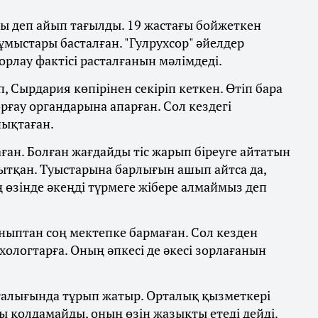
ы деп айып тағылды. 19 жастағы бойжеткен
ұмыстары басталған. "Гулрухсор" әйелдер
рлау фактісі расталғанын мәлімдеді.
 Сырдария көпірінен секіріп кеткен. Өтіп бара
рғау органдарына апарған. Сол кездегі
нықтаған.
ған. Болған жағдайды тіс жарып біреуге айтатын
қытқан. Туыстарына барлығын ашып айтса да,
ің өзінде әкеңді түрмеге жібере алмаймыз деп
ныптан соң мектепке бармаған. Сол кезден
хологтарға. Оның әпкесі де әкесі зорлағанын
орталығында тұрып жатыр. Орталық қызметкері
ы қолдамайды, оның өзін жазықты етеді дейді.