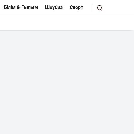
Білім & Ғылым
Шоубиз
Спорт