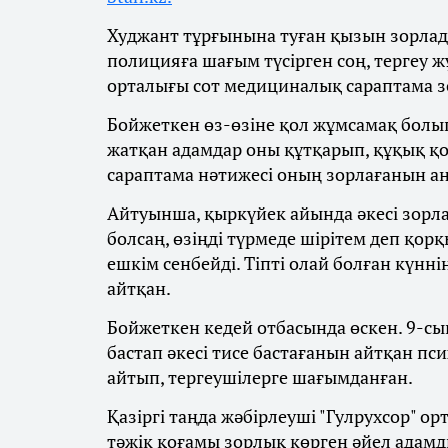
Худжант тұрғынына туған қызын зорлад
полицияға шағым түсірген соң, тергеу ж
орталығы сот медициналық сараптама зо
Бойжеткен өз-өзіне қол жұмсамақ болып,
жатқан адамдар оны құтқарып, құқық қо
сараптама нәтижесі оның зорлағанын а
Айтуынша, қыркүйек айында әкесі зорла
болсаң, өзіңді түрмеде шірітем деп қор
ешкім сенбейді. Тіпті олай болған күнн
айтқан.
Бойжеткен кедей отбасында өскен. 9-сы
бастап әкесі тисе бастағанын айтқан пси
айтып, тергеушілерге шағымданған.
Қазіргі таңда жәбірлеуші "Гулрухсор" 
тәжік қоғамы зорлық көрген әйел адамд