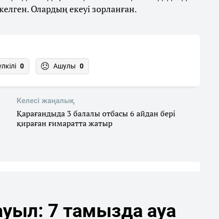
келген. Олардың екеуі зорланған.
үлкілі
0
Ашулы
0
Келесі жаңалық
Қарағандыда 3 балалы отбасы 6 айдан бері
қираған ғимаратта жатыр
уыл: 7 тамызда ауа