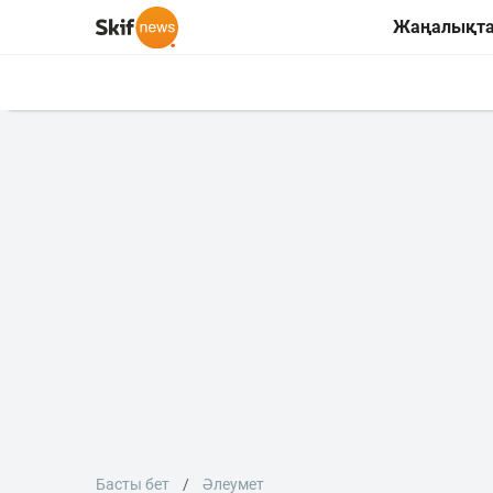
Жаңалықт
Басты бет
Әлеумет