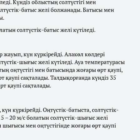
леді. Күндіз облыстың солтүстігі мен
олтүстік-батыс желі болжанады. Батысы мен
ы.
латын солтүстік-батыс желі күтіледі.
 жауып, күн күркірейді. Алакөл көлдері
лтүстік-шығыс желі күтіледі. Ауа температурасы
стың оңтүстігі мен батысында жоғары өрт қаупі,
 қаупі сақталады. Талдықорғанда күндіз 35
рт қаупі сақталады.
күн күркірейді. Оңтүстік-батыста, солтүстік-
5 – 20 м/с болатын солтүстік-шығыс желі
л шығысы мен оңтүстігінде жоғары өрт қаупі