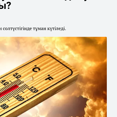
ды?
солтүстігінде тұман күтіледі.