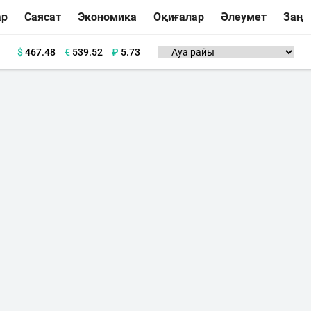
ар
Саясат
Экономика
Оқиғалар
Әлеумет
Заң
$
467.48
€
539.52
₽
5.73