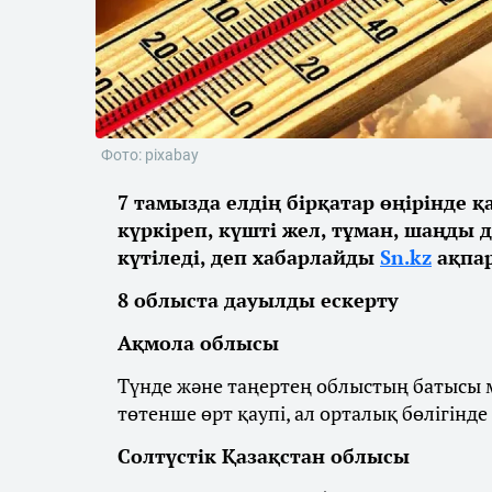
Фото: pixabay
7 тамызда елдің бірқатар өңірінде 
күркіреп, күшті жел, тұман, шаңды 
күтіледі, деп хабарлайды
Sn.kz
ақпар
8 облыста дауылды ескерту
Ақмола облысы
Түнде және таңертең облыстың батысы м
төтенше өрт қаупі, ал орталық бөлігінде
Солтүстік Қазақстан облысы