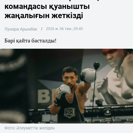
командасы қуанышты
жаңалығын жеткізді
Лунара Арынбек
2026 ж. 06 там., 09:40
Бәрі қайта басталды!
Фото: Әлеуметтік желіден