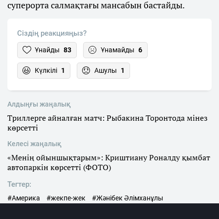
суперорта салмақтағы мансабын бастайды.
Сіздің реакцияңыз?
Ұнайды
83
Ұнамайды
6
Күлкілі
1
Ашулы
1
Алдыңғы жаңалық
Триллерге айналған матч: Рыбакина Торонтода мінез
көрсетті
Келесі жаңалық
«Менің ойыншықтарым»: Криштиану Роналду қымбат
автопаркін көрсетті (ФОТО)
Тегтер:
#Америка
#жекпе-жек
#Жәнібек Әлімханұлы