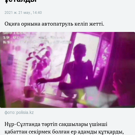
2021 ж. 21 мау., 14:40
Оқиға орнына автопатруль келіп жетті.
фото: polisia.kz
Нұр-Сұлтанда тәртіп сақшылары үшінші
қабаттан секірмек болған ер адамды құтқарды,