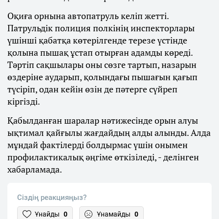
Оқиға орнына автопатруль келіп жетті.
Патрульдік полиция полкінің инспекторлары
үшінші қабатқа көтерілгенде терезе үстінде
қолына пышақ ұстап отырған адамды көреді.
Тәртіп сақшылары оны сөзге тартып, назарын
өздеріне аударып, қолындағы пышағын қағып
түсіріп, одан кейін өзін де пәтерге сүйреп
кіргізді.
Қабылданған шаралар нәтижесінде орын алуы
ықтимал қайғылы жағдайдың алды алынды. Алда
мұндай фактілерді болдырмас үшін онымен
профилактикалық әңгіме өткізіледі, - делінген
хабарламада.
Сіздің реакцияңыз?
Ұнайды
0
Ұнамайды
0