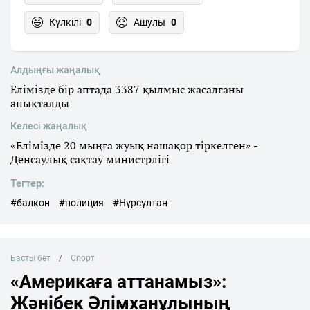
Күлкілі
0
Ашулы
0
Алдыңғы жаңалық
Елімізде бір аптада 3387 қылмыс жасалғаны
анықталды
Келесі жаңалық
«Елімізде 20 мыңға жуық нашақор тіркелген» -
Денсаулық сақтау министрлігі
Тегтер:
#балкон
#полиция
#Нұрсұлтан
Басты бет
Спорт
«Америкаға аттанамыз»:
Жәнібек Әлімханұлының