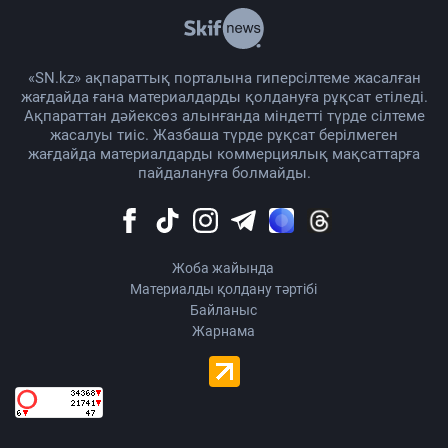
«SN.kz» ақпараттық порталына гиперсілтеме жасалған
жағдайда ғана материалдарды қолдануға рұқсат етіледі.
Ақпараттан дәйексөз алынғанда міндетті түрде сілтеме
жасалуы тиіс. Жазбаша түрде рұқсат берілмеген
жағдайда материалдарды коммерциялық мақсаттарға
пайдалануға болмайды.
Жоба жайында
Материалды қолдану тәртібі
Байланыс
Жарнама