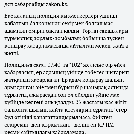
деп хабарлайды zakon.kz.
Бас қаланың полиция қызметкерлері үшінші
қабаттың балконынан секірмек болған мас
адамның өмірін сақтап қалды. Тәртіп сақшылары
тұрмыстық зорлық-зомбылық бойынша түскен
қоңырау хабарламасында айтылған мекен-жайға
жетті.
Полицияға сағат 07.40-та "102" желісіне бір әйел
хабарласып, ер адамның үйінде төбелес шығарып
жатқанын хабарлаған. Ер адам қоңырау шалып,
арызданған әйелмен бұрын бір шаңырақ астында
тұрыпты, ажырасқан соң ол әйелдің үйіне мас
күйінде келгені анықталды. 25 жастағы жас жігіт
балконға шығып, қайта қосуларын сұраған, "егер
бұл өтініші қанағаттандырылмаса, биіктен
секіремін" деп қорқытқан, - делінген ҚР ІІМ
ресми сайтындағы хабарламада.