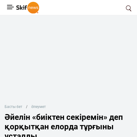
Басты бет
Әлеумет
Әйелін «биіктен секіремін» деп
қорқытқан елорда тұрғыны
ұсталды