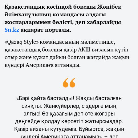
Қазақстандық кәсіпқой боксшы Жәнібек
Әлімханұлының командасы алдағы
жоспарларымен бөлісті, деп хабарлайды
Sn.kz
ақпарат порталы.
«Qazaq Style» командасының мәліметінше,
қазақстандық боксшы қазір АҚШ визасын күтіп
отыр және құжат дайын болған жағдайда жақын
күндері Америкаға аттанады.
«Бәрі қайта басталды! Жақсы басталған
сияқты. Жанкүйерлер, сіздерге мың
алғыс! Өз қазағым деп өте жоғары
деңгейде қолдау көрсетіп жатырсыздар.
Қазір визаны күтудеміз. Бұйыртса, жақын
күндері Америкаға аттанамыз», – деп