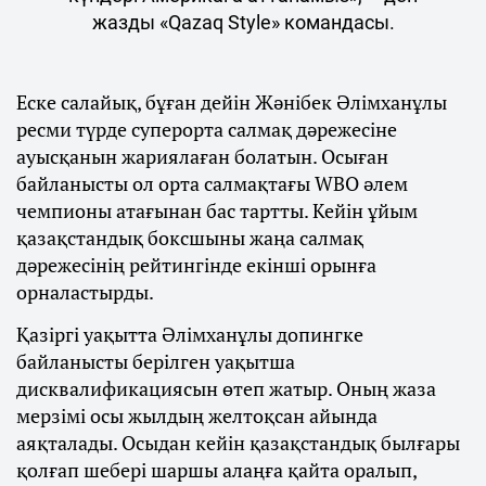
жазды «Qazaq Style» командасы.
Еске салайық, бұған дейін Жәнібек Әлімханұлы
ресми түрде суперорта салмақ дәрежесіне
ауысқанын жариялаған болатын. Осыған
байланысты ол орта салмақтағы WBO әлем
чемпионы атағынан бас тартты. Кейін ұйым
қазақстандық боксшыны жаңа салмақ
дәрежесінің рейтингінде екінші орынға
орналастырды.
Қазіргі уақытта Әлімханұлы допингке
байланысты берілген уақытша
дисквалификациясын өтеп жатыр. Оның жаза
мерзімі осы жылдың желтоқсан айында
аяқталады. Осыдан кейін қазақстандық былғары
қолғап шебері шаршы алаңға қайта оралып,