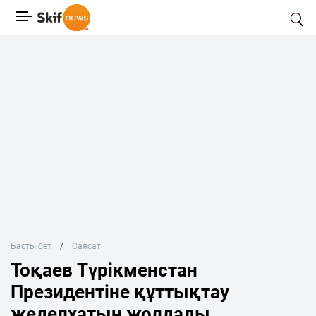
Басты бет
Саясат
Тоқаев Түрікменстан
Президентіне құттықтау
жеделхатын жолдады