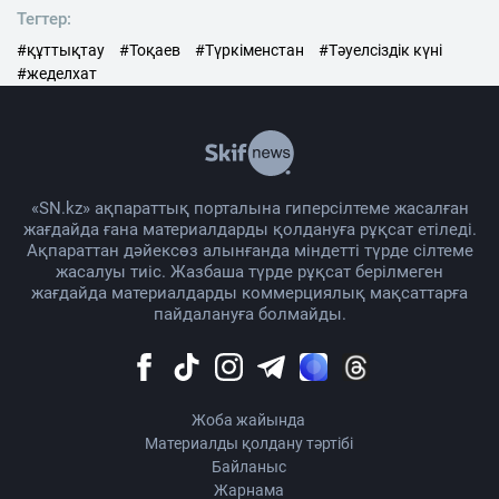
Тегтер:
#құттықтау
#Тоқаев
#Түркіменстан
#Тәуелсіздік күні
#жеделхат
«SN.kz» ақпараттық порталына гиперсілтеме жасалған
жағдайда ғана материалдарды қолдануға рұқсат етіледі.
Ақпараттан дәйексөз алынғанда міндетті түрде сілтеме
жасалуы тиіс. Жазбаша түрде рұқсат берілмеген
жағдайда материалдарды коммерциялық мақсаттарға
пайдалануға болмайды.
Жоба жайында
Материалды қолдану тәртібі
Байланыс
Жарнама