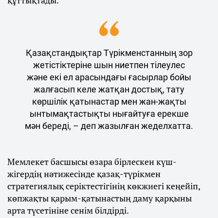
Қазақстандықтар Түрікменстанның зор
жетістіктеріне шын ниетпен тілеулес
және екі ел арасындағы ғасырлар бойы
жалғасып келе жатқан достық, тату
көршілік қатынастар мен жан-жақты
ынтымақтастықты нығайтуға ерекше
мән береді, – деп жазылған жеделхатта.
Мемлекет басшысы өзара бірлескен күш-
жігердің нәтижесінде қазақ-түрікмен
стратегиялық серіктестігінің көкжиегі кеңейіп,
көпжақты қарым-қатынастың даму қарқыны
арта түсетініне сенім білдірді.