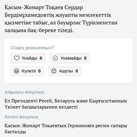
Қасым-Жомарт Тоқаев Сердар
Бердімұхамедовтің жауапты мемлекеттік
қызметіне табыс, ал бауырлас Түрікменстан
халқына бақ-береке тіледі.
Сіздің реакцияңыз?
Ұнайды
0
Ұнамайды
0
Күлкілі
0
Ашулы
0
Алдыңғы жаңалық
Ел Президенті Ресей, Беларусь және Қырғызстанның
Үкімет басшыларымен кездесті
Келесі жаңалық
Қасым-Жомарт Тоқаевтың Германияға ресми сапары
басталды