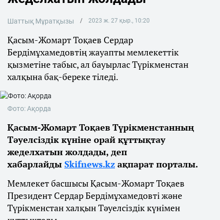
Шаттық Мұратқызы
2023 ж. 27 қыр., 10:20
Қасым-Жомарт Тоқаев Сердар
Бердімұхамедовтің жауапты мемлекеттік
қызметіне табыс, ал бауырлас Түрікменстан
халқына бақ-береке тіледі.
Фото: Ақорда
Қасым-Жомарт Тоқаев Түрікменстанның
Тәуелсіздік күніне орай құттықтау
жеделхатын жолдады, деп
хабарлайды
Skifnews.kz
ақпарат порталы.
Мемлекет басшысы Қасым-Жомарт Тоқаев
Президент Сердар Бердімұхамедовті және
Түрікменстан халқын Тәуелсіздік күнімен
құттықтады.