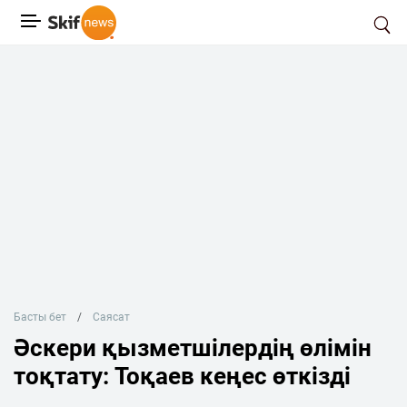
Басты бет
Саясат
Әскери қызметшілердің өлімін
тоқтату: Тоқаев кеңес өткізді