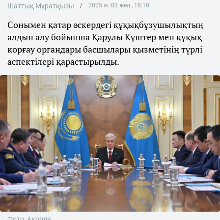
Шаттық Мұратқызы
2025 ж. 03 жел., 18:10
Сонымен қатар әскердегі құқықбұзушылықтың
алдын алу бойынша Қарулы Күштер мен құқық
қорғау органдары басшылары қызметінің түрлі
аспектілері қарастырылды.
Фото: Ақорда