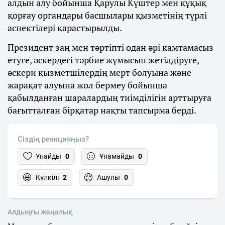
алдын алу бойынша Қарулы Күштер мен құқық
қорғау органдары басшылары қызметінің түрлі
аспектілері қарастырылды.
Президент заң мен тәртіпті одан әрі қамтамасыз
етуге, әскердегі тәрбие жұмысын жетілдіруге,
әскери қызметшілердің мерт болуына және
жарақат алуына жол бермеу бойынша
қабылданған шаралардың тиімділігін арттыруға
бағытталған бірқатар нақты тапсырма берді.
Сіздің реакцияңыз?
Ұнайды
0
Ұнамайды
0
Күлкілі
2
Ашулы
0
Алдыңғы жаңалық