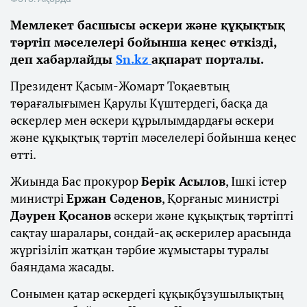
Мемлекет басшысы әскери және құқықтық
тәртіп мәселелері бойынша кеңес өткізді,
деп хабарлайды
Sn.kz
ақпарат порталы.
Президент Қасым-Жомарт Тоқаевтың
төрағалығымен Қарулы Күштердегі, басқа да
әскерлер мен әскери құрылымдардағы әскери
және құқықтық тәртіп мәселелері бойынша кеңес
өтті.
Жиында Бас прокурор
Берік Асылов
, Ішкі істер
министрі
Ержан Сәденов
, Қорғаныс министрі
Дәурен Қосанов
әскери және құқықтық тәртіпті
сақтау шаралары, сондай-ақ әскерилер арасында
жүргізіліп жатқан тәрбие жұмыстары туралы
баяндама жасады.
Сонымен қатар әскердегі құқықбұзушылықтың