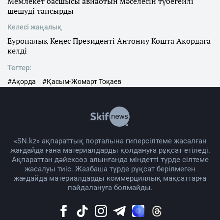
Мемлекет басшысы авиаотын мәселесін түбегейлі
шешуді тапсырды
Келесі жаңалық
Еуропалық Кеңес Президенті Антониу Кошта Ақордаға
келді
Тегтер:
#Ақорда
#Қасым-Жомарт Тоқаев
«SN.kz» ақпараттық порталына гиперсілтеме жасалған
жағдайда ғана материалдарды қолдануға рұқсат етіледі.
Ақпараттан дәйексөз алынғанда міндетті түрде сілтеме
жасалуы тиіс. Жазбаша түрде рұқсат берілмеген
жағдайда материалдарды коммерциялық мақсаттарға
пайдалануға болмайды.