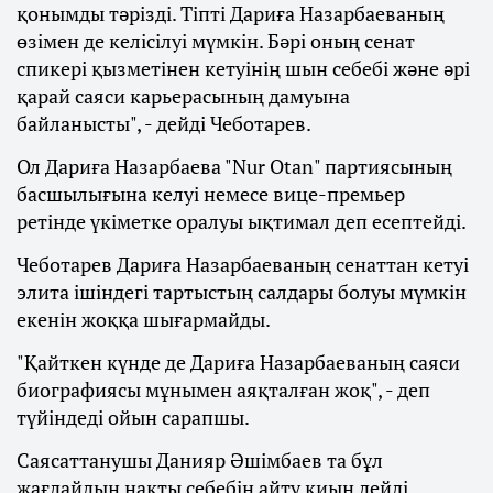
қонымды тәрізді. Тіпті Дариға Назарбаеваның
өзімен де келісілуі мүмкін. Бәрі оның сенат
спикері қызметінен кетуінің шын себебі және әрі
қарай саяси карьерасының дамуына
байланысты", - дейді Чеботарев.
Ол Дариға Назарбаева "Nur Otan" партиясының
басшылығына келуі немесе вице-премьер
ретінде үкіметке оралуы ықтимал деп есептейді.
Чеботарев Дариға Назарбаеваның сенаттан кетуі
элита ішіндегі тартыстың салдары болуы мүмкін
екенін жоққа шығармайды.
"Қайткен күнде де Дариға Назарбаеваның саяси
биографиясы мұнымен аяқталған жоқ", - деп
түйіндеді ойын сарапшы.
Саясаттанушы Данияр Әшімбаев та бұл
жағдайдың нақты себебін айту қиын дейді.