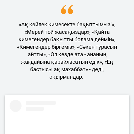
«Ақ көйлек кимесекте бақыттымыз!»,
«Мерей той жасаңыздар», «Қайта
кимегендер бақытты болама деймін»,
«Кимегендер біргеміз», «Сәкен турасын
айтты», «Ол кезде ата - ананың
жағдайына қарайласатын едік», «Ең
бастысы ақ махаббат» - деді,
оқырмандар.