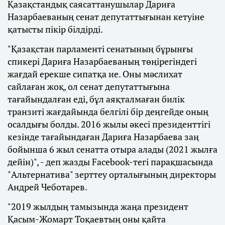
Қазақстандық саясаттанушылар Дариға
Назарбаеваның сенат депутаттығынан кетуіне
қатысты пікір білдірді.
"Қазақстан парламенті сенатының бұрынғы
спикері Дариға Назарбаеваның төңірегіндегі
жағдай ерекше сипатқа ие. Оны мәслихат
сайлаған жоқ, ол сенат депутаттығына
тағайындалған еді, бұл аяқталмаған билік
транзиті жағдайында белгілі бір деңгейде оның
осалдығы болды. 2016 жылы әкесі президенттігі
кезінде тағайындаған Дариға Назарбаева заң
бойынша 6 жыл сенатта отыра алады (2021 жылға
дейін)", - деп жазды Facebook-тегі парақшасында
"Альтернатива" зерттеу орталығының директоры
Андрей Чеботарев.
"2019 жылдың тамызында жаңа президент
Қасым-Жомарт Тоқаевтың оны қайта