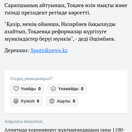
Сарапшының айтуынша, Тоқаев өзін мықты және
тиімді президент ретінде көрсетті.
"Қазір, менің ойымша, Назарбаев бақылауды
азайтып, Тоқаевқа реформалар жүргізуге
мүмкіндіктер беруі мүмкін", - деді Әшімбаев.
Дереккөз:
Sputniknews.kz
Сіздің реакцияңыз?
Ұнайды
0
Ұнамайды
0
Күлкілі
0
Ашулы
0
Алдыңғы жаңалық
Алматыда коронавирус жұқтырғандардың саны 1100-