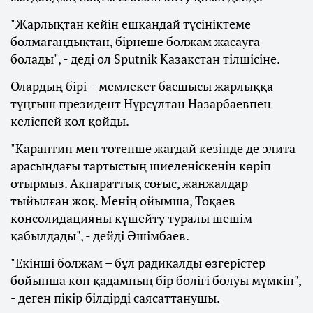
"Жарлықтан кейін ешқандай түсініктеме
болмағандықтан, бірнеше болжам жасауға
болады", - деді ол Sputnik Қазақстан тілшісіне.
Олардың бірі – мемлекет басшысы жарлыққа
тұңғыш президент Нұрсұлтан Назарбаевпен
келіспей қол қойды.
"Карантин мен төтенше жағдай кезінде де элита
арасындағы тартыстың шиеленіскенін көріп
отырмыз. Ақпараттық соғыс, жанжалдар
тыйылған жоқ. Менің ойымша, Тоқаев
консолидацияны күшейту туралы шешім
қабылдады", - дейді Әшімбаев.
"Екінші болжам – бұл радикалды өзгерістер
бойынша көп қадамның бір бөлігі болуы мүмкін",
- деген пікір білдірді саясаттанушы.