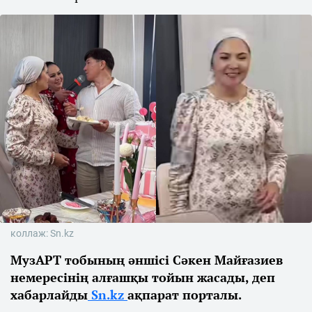
коллаж: Sn.kz
МузАРТ тобының әншісі Сәкен Майғазиев
немересінің алғашқы тойын жасады, деп
хабарлайды
Sn.kz
ақпарат порталы.