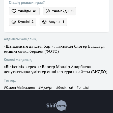
Сіздің реакцияңыз?
Ұнайды
41
Ұнамайды
3
Күлкілі
2
Ашулы
1
Алдыңғы жаңалық
«Шыдамның да шегі бар!»: Танымал блогер Бағдагүл
емшіні сотқа бермек (ФОТО)
Келесі жаңалық
«Біліктілік керек!»: Блогер Мөлдір Анарбаева
депутаттыққа үміткер әншілер туралы айтты (ВИДЕО)
Тегтер:
#Сәкен Майғазиев
#МузАрт
#бесік той
#әншісі