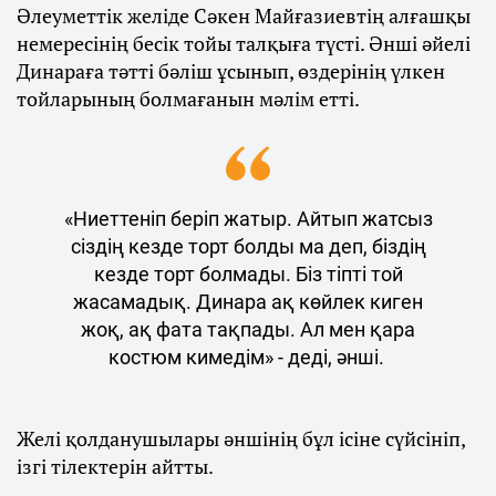
Әлеуметтік желіде Сәкен Майғазиевтің алғашқы
немересінің бесік тойы талқыға түсті. Әнші әйелі
Динараға тәтті бәліш ұсынып, өздерінің үлкен
тойларының болмағанын мәлім етті.
«Ниеттеніп беріп жатыр. Айтып жатсыз
сіздің кезде торт болды ма деп, біздің
кезде торт болмады. Біз тіпті той
жасамадық. Динара ақ көйлек киген
жоқ, ақ фата тақпады. Ал мен қара
костюм кимедім» - деді, әнші.
Желі қолданушылары әншінің бұл ісіне сүйсініп,
ізгі тілектерін айтты.