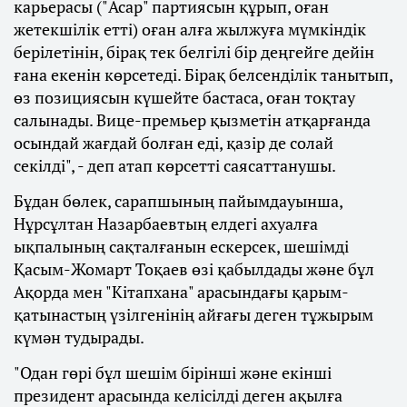
карьерасы ("Асар" партиясын құрып, оған
жетекшілік етті) оған алға жылжуға мүмкіндік
берілетінін, бірақ тек белгілі бір деңгейге дейін
ғана екенін көрсетеді. Бірақ белсенділік танытып,
өз позициясын күшейте бастаса, оған тоқтау
салынады. Вице-премьер қызметін атқарғанда
осындай жағдай болған еді, қазір де солай
секілді", - деп атап көрсетті саясаттанушы.
Бұдан бөлек, сарапшының пайымдауынша,
Нұрсұлтан Назарбаевтың елдегі ахуалға
ықпалының сақталғанын ескерсек, шешімді
Қасым-Жомарт Тоқаев өзі қабылдады және бұл
Ақорда мен "Кітапхана" арасындағы қарым-
қатынастың үзілгенінің айғағы деген тұжырым
күмән тудырады.
"Одан гөрі бұл шешім бірінші және екінші
президент арасында келісілді деген ақылға