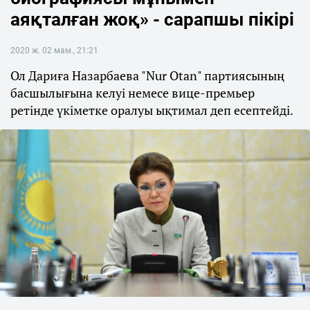
аяқталған жоқ» - сарапшы пікірі
2020 ж. 02 мам., 21:21
Ол Дариға Назарбаева "Nur Otan" партиясының
басшылығына келуі немесе вице-премьер
ретінде үкіметке оралуы ықтимал деп есептейді.