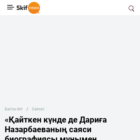
Басты бет
Саясат
«Қайткен күнде де Дариға
Назарбаеваның саяси
биографиясы мұнымен