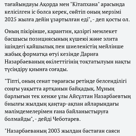
тағайындауы Ақорда мен "Кітапхана" арасында
келісілген іс болса керек, сөйтіп оның мерзімі
2025 жылға дейін ұзартылған еді", - деп қосты ол.
Оның пікірінше, карантин, қазіргі мемлекет
басшысы позициясының күшеюі және элита
ішіндегі қайшылық пен шиеленістің мейлінше
жабық форматқа өтуі кезінде Дариға
Назарбаеваның өкілеттігінің тоқтатылуын нақты
түсіндіру қиынға соғады.
"Тіпті, оның сенат төрағасы ретінде белсенділігі
соңғы уақытта артқанын байқадық. Мұның
барлығын тек кенже ұлы Айсұлтан Назарбаевтың
биылғы жылдың қаңтар-ақпан айларындағы
мәлімдемелерімен ғана байланыстыруға
болмайды", - дейді Чеботарев.
"Назарбаеваның 2003 жылдан бастаған саяси