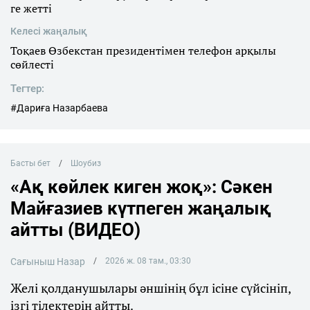
ге жетті
Келесі жаңалық
Тоқаев Өзбекстан президентімен телефон арқылы
сөйлесті
Тегтер:
#Дариға Назарбаева
Басты бет
Шоубиз
«Ақ көйлек киген жоқ»: Сәкен
Майғазиев күтпеген жаңалық
айтты (ВИДЕО)
Сағыныш Назар
2026 ж. 08 там., 03:30
Желі қолданушылары әншінің бұл ісіне сүйсініп,
ізгі тілектерін айтты.