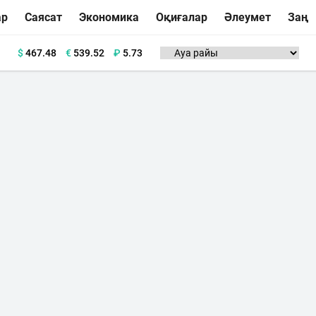
ар
Саясат
Экономика
Оқиғалар
Әлеумет
Заң
$
467.48
€
539.52
₽
5.73