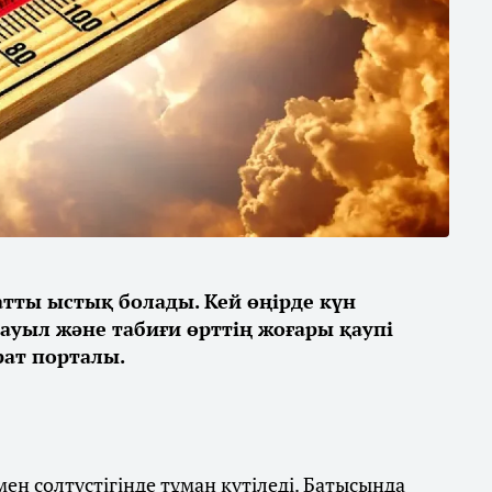
қатты ыстық болады. Кей өңірде күн
дауыл және табиғи өрттің жоғары қаупі
ат порталы.
ен солтүстігінде тұман күтіледі. Батысында