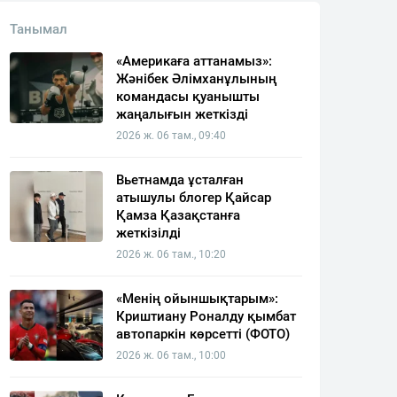
Танымал
«Америкаға аттанамыз»:
Жәнібек Әлімханұлының
командасы қуанышты
жаңалығын жеткізді
2026 ж. 06 там., 09:40
Вьетнамда ұсталған
атышулы блогер Қайсар
Қамза Қазақстанға
жеткізілді
2026 ж. 06 там., 10:20
«Менің ойыншықтарым»:
Криштиану Роналду қымбат
автопаркін көрсетті (ФОТО)
2026 ж. 06 там., 10:00