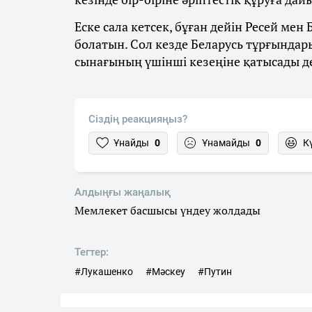
Еске сала кетсек, бұған дейін Ресей ме
болатын. Сол кезде Беларусь тұрғындар
сынағының үшінші кезеңіне қатысады деп
Сіздің реакцияңыз?
Ұнайды
0
Ұнамайды
0
К
Алдыңғы жаңалық
Мемлекет басшысы үндеу жолдады
Тегтер:
#Лукашенко
#Мәскеу
#Путин