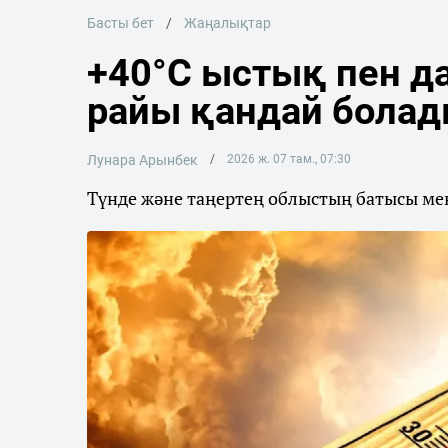
Басты бет
Жаңалықтар
+40°C ыстық пен да
райы қандай бола
Лунара Арынбек
2026 ж. 07 там., 07:30
Түнде және таңертең облыстың батысы мен 