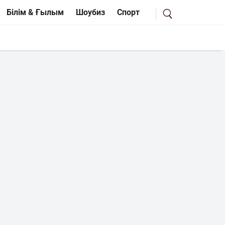
Білім & Ғылым
Шоубиз
Спорт