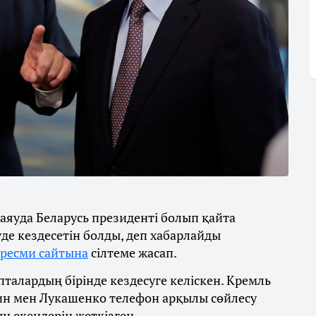
аяуда Беларусь президенті болып қайта
е кездесетін болды, деп хабарлайды
ресми сайтына
сілтеме жасап.
талардың бірінде кездесуге келіскен. Кремль
тин мен Лукашенко телефон арқылы сөйлесу
ын екендерін жеткізген.