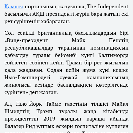
Қамшы
порталының жазуынша, The Independent
басылымы АҚШ президенті жүріп бара жатып екі
рет сүрінгенін хабарлаған.
Сол секілді британиялық басылымдардың бірі
«Вице-президент Майк Пенстің
республикашылдар тарапынан номинациясын
қабылдау туралы бейсенбі күнгі Балтиморда
сөйлеген сөзінен кейін Трамп бір рет жығылып
қала жаздаған. Содан кейін жұма күні кешке
Нью-Гэмпширдегі әуежай кампаниясының
жиналысы кезінде баспалдақпен көтерілгенде
сүрінген» деп жазған.
Ал, Нью-Йорк Таймс газетінің тілшісі Майкл
Шмидттің Трамп туралы жаңа кітабында
президенттің 2019 жылдың қараша айында
Вальтер Рид ұлттық әскери госпиталіне күтпеген