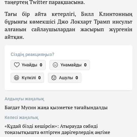
таңертең Twitter парақшасына.
Тағы бір айта кетерлігі, Билл Клинтонның
бұрынғы көмекшісі Джо Локхарт Трамп инсульт
алғанын сайлаушылардан жасырып жүргенін
айтқан.
Сіздің реакцияңыз?
Ұнайды
0
Ұнамайды
0
Күлкілі
0
Ашулы
0
Алдыңғы жаңалық
Бағдат Мусин жаңа қызметке тағайындалды
Келесі жаңалық
«Құдай бізді кешірсін»: Атырауда сәбиді
тоңазытқышта өлтірген дәрігерлердің әңгіме