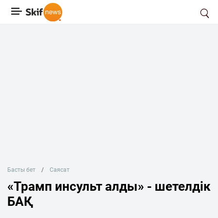
Басты бет
Саясат
«Трамп инсульт алды» - шетелдік
БАҚ