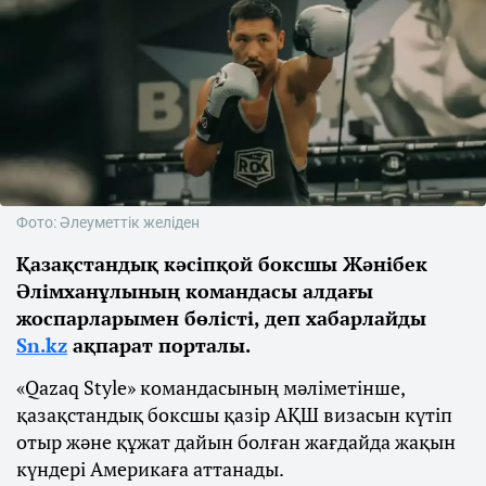
Фото: Әлеуметтік желіден
Қазақстандық кәсіпқой боксшы Жәнібек
Әлімханұлының командасы алдағы
жоспарларымен бөлісті, деп хабарлайды
Sn.kz
ақпарат порталы.
«Qazaq Style» командасының мәліметінше,
қазақстандық боксшы қазір АҚШ визасын күтіп
отыр және құжат дайын болған жағдайда жақын
күндері Америкаға аттанады.