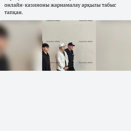
онлайн-казиноны жарнамалау арқылы табыс
тапқан.
Фото: Козачков арнасы
Халықаралық іздеуде болған блогер Қайсар
Қамза Вьетнамнан Қазақстанға
жеткізілді, деп хабарлайды
Sn.kz
ақпарат