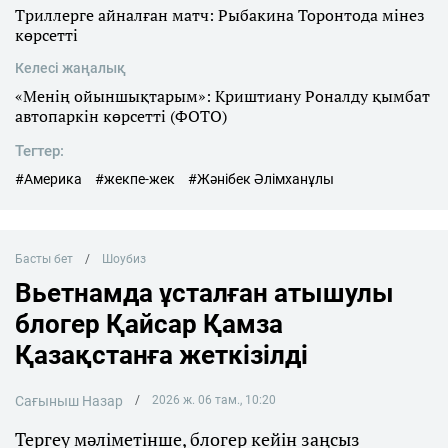
Триллерге айналған матч: Рыбакина Торонтода мінез
көрсетті
Келесі жаңалық
«Менің ойыншықтарым»: Криштиану Роналду қымбат
автопаркін көрсетті (ФОТО)
Тегтер:
#Америка
#жекпе-жек
#Жәнібек Әлімханұлы
Басты бет
Шоубиз
Вьетнамда ұсталған атышулы
блогер Қайсар Қамза
Қазақстанға жеткізілді
Сағыныш Назар
2026 ж. 06 там., 10:20
Тергеу мәліметінше, блогер кейін заңсыз