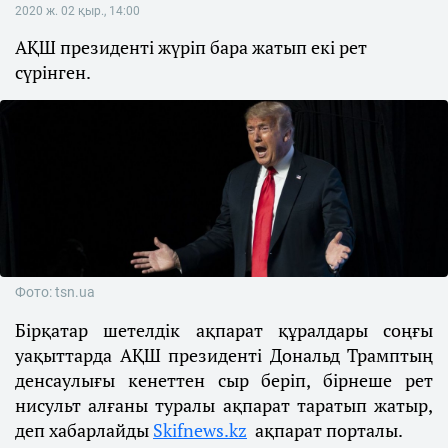
2020 ж. 02 қыр., 14:00
АҚШ президенті жүріп бара жатып екі рет
сүрінген.
Фото: tsn.ua
Бірқатар шетелдік ақпарат құралдары соңғы
уақыттарда АҚШ президенті Дональд Трамптың
денсаулығы кенеттен сыр беріп, бірнеше рет
нисульт алғаны туралы ақпарат таратып жатыр,
деп хабарлайды
Skifnews.kz
ақпарат порталы.