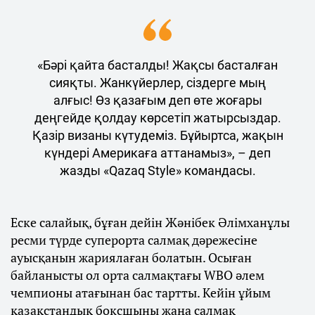
«Бәрі қайта басталды! Жақсы басталған
сияқты. Жанкүйерлер, сіздерге мың
алғыс! Өз қазағым деп өте жоғары
деңгейде қолдау көрсетіп жатырсыздар.
Қазір визаны күтудеміз. Бұйыртса, жақын
күндері Америкаға аттанамыз», – деп
жазды «Qazaq Style» командасы.
Еске салайық, бұған дейін Жәнібек Әлімханұлы
ресми түрде суперорта салмақ дәрежесіне
ауысқанын жариялаған болатын. Осыған
байланысты ол орта салмақтағы WBO әлем
чемпионы атағынан бас тартты. Кейін ұйым
қазақстандық боксшыны жаңа салмақ