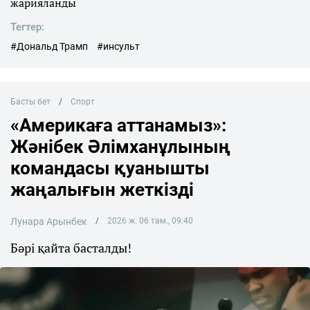
жарияланды
Тегтер:
#Дональд Трамп
#инсульт
Басты бет
Спорт
«Америкаға аттанамыз»:
Жәнібек Әлімханұлының
командасы қуанышты
жаңалығын жеткізді
Лунара Арынбек
2026 ж. 06 там., 09:40
Бәрі қайта басталды!