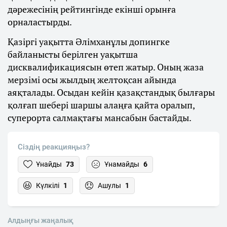
дәрежесінің рейтингінде екінші орынға
орналастырды.
Қазіргі уақытта Әлімханұлы допингке
байланысты берілген уақытша
дисквалификациясын өтеп жатыр. Оның жаза
мерзімі осы жылдың желтоқсан айында
аяқталады. Осыдан кейін қазақстандық былғары
қолғап шебері шаршы алаңға қайта оралып,
суперорта салмақтағы мансабын бастайды.
Сіздің реакцияңыз?
Ұнайды
73
Ұнамайды
6
Күлкілі
1
Ашулы
1
Алдыңғы жаңалық