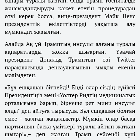
сапары туралы жазған. Онда Трамп госпиталде
жансыздандыруды қажет ететін процедурадан
өтуі керек болса, вице-президент Майк Пенс
президенттік өкілеттіктерді уақытша алу
мүмкіндігі жазылған.
Алайда Ақ үй Трамптың инсульт алғаны туралы
ақпараттарды жоққа шығарған. Ұзамай
президент Дональд Трамптың өзі Twitter
парақшасында денсаулығының мықты екенін
мәлімдеген.
«Бұл ешқашан бітпейді! Енді олар сіздің сүйікті
Президентіңіз мені «Уолтер Ридтің медициналық
орталығына барып, бірнеше рет мини инсульт
алды" деп айтуға тырысуда. Бұл ешқашан болған
емес - жалған жаңалықтар. Мүмкін олар басқа
партияның басқа үміткері туралы айтып жатқан
шығар!»,– деп жазған Трамп сейсенбі күні