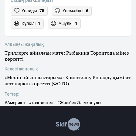
Сіздің реакцияңыз?
Ұнайды
75
Ұнамайды
6
Күлкілі
1
Ашулы
1
Алдыңғы жаңалық
Триллерге айналған матч: Рыбакина Торонтода мінез
көрсетті
Келесі жаңалық
«Менің ойыншықтарым»: Криштиану Роналду қымбат
автопаркін көрсетті (ФОТО)
Тегтер:
#Америка
#жекпе-жек
#Жәнібек Әлімханұлы