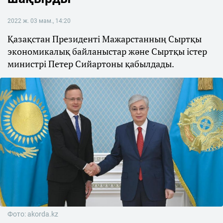
2022 ж. 03 мам., 14:20
Қазақстан Президенті Мажарстанның Сыртқы
экономикалық байланыстар және Сыртқы істер
министрі Петер Сийартоны қабылдады.
Фото: akorda.kz