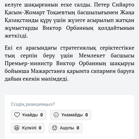
келуге шақырғанын еске салды. Петер Сийарто
Қасым-Жомарт Тоқаевтың басшылығымен Жаңа
Қазақстанды құру үшін жүзеге асырылып жатқан
жұмыстарды Виктор Орбанның қолдайтынын
жеткізді.
Екі ел арасындағы стратегиялық серіктестікке
тың серпін беру үшін Мемлекет басшысы
Премьер-министр Виктор Орбанның шақыруы
бойынша Мажарстанға қарымта сапармен баруға
дайын екенін мәлімдеді.
Сіздің реакцияңыз?
Ұнайды
0
Ұнамайды
0
Күлкілі
0
Ашулы
0