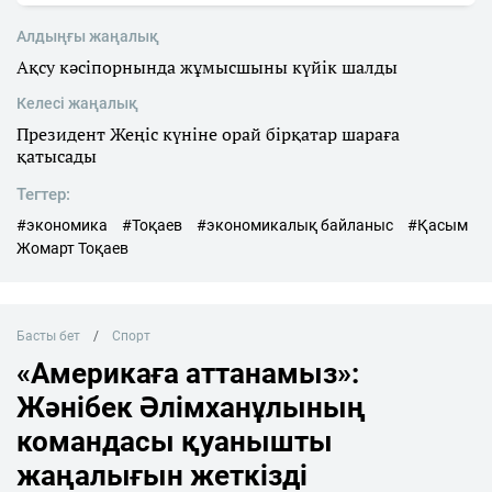
Алдыңғы жаңалық
Ақсу кәсіпорнында жұмысшыны күйік шалды
Келесі жаңалық
Президент Жеңіс күніне орай бірқатар шараға
қатысады
Тегтер:
#экономика
#Тоқаев
#экономикалық байланыс
#Қасым
Жомарт Тоқаев
Басты бет
Спорт
«Америкаға аттанамыз»:
Жәнібек Әлімханұлының
командасы қуанышты
жаңалығын жеткізді