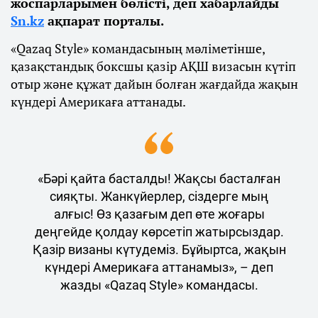
жоспарларымен бөлісті, деп хабарлайды
Sn.kz
ақпарат порталы.
«Qazaq Style» командасының мәліметінше,
қазақстандық боксшы қазір АҚШ визасын күтіп
отыр және құжат дайын болған жағдайда жақын
күндері Америкаға аттанады.
«Бәрі қайта басталды! Жақсы басталған
сияқты. Жанкүйерлер, сіздерге мың
алғыс! Өз қазағым деп өте жоғары
деңгейде қолдау көрсетіп жатырсыздар.
Қазір визаны күтудеміз. Бұйыртса, жақын
күндері Америкаға аттанамыз», – деп
жазды «Qazaq Style» командасы.