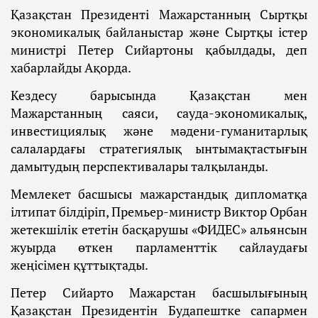
Қазақстан Президенті Мажарстанның Сыртқы
экономикалық байланыстар және Сыртқы істер
министрі Петер Сийартоны қабылдады, деп
хабарлайды Ақорда.
Кездесу барысында Қазақстан мен
Мажарстанның саяси, сауда-экономикалық,
инвестициялық және мәдени-гуманитарлық
салалардағы стратегиялық ынтымақтастығын
дамытудың перспективалары талқыланды.
Мемлекет басшысы мажарстандық дипломатқа
ілтипат білдіріп, Премьер-министр Виктор Орбан
жетекшілік ететін басқарушы «ФИДЕС» альянсын
жуырда өткен парламенттік сайлаудағы
жеңісімен құттықтады.
Петер Сийарто Мажарстан басшылығының
Қазақстан Президентін Будапештке сапармен