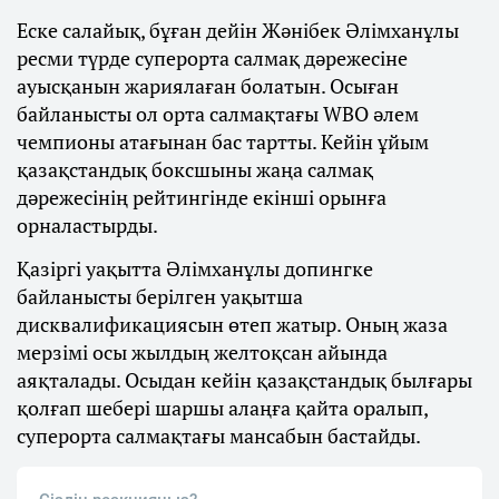
Еске салайық, бұған дейін Жәнібек Әлімханұлы
ресми түрде суперорта салмақ дәрежесіне
ауысқанын жариялаған болатын. Осыған
байланысты ол орта салмақтағы WBO әлем
чемпионы атағынан бас тартты. Кейін ұйым
қазақстандық боксшыны жаңа салмақ
дәрежесінің рейтингінде екінші орынға
орналастырды.
Қазіргі уақытта Әлімханұлы допингке
байланысты берілген уақытша
дисквалификациясын өтеп жатыр. Оның жаза
мерзімі осы жылдың желтоқсан айында
аяқталады. Осыдан кейін қазақстандық былғары
қолғап шебері шаршы алаңға қайта оралып,
суперорта салмақтағы мансабын бастайды.