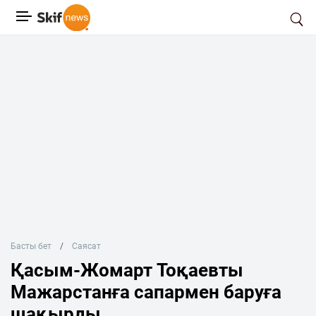
Басты бет
Саясат
Қасым-Жомарт Тоқаевты
Мажарстанға сапармен баруға
шақырды