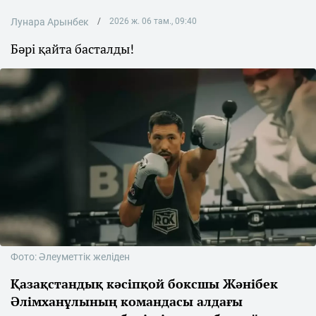
Лунара Арынбек
2026 ж. 06 там., 09:40
Бәрі қайта басталды!
Фото: Әлеуметтік желіден
Қазақстандық кәсіпқой боксшы Жәнібек
Әлімханұлының командасы алдағы