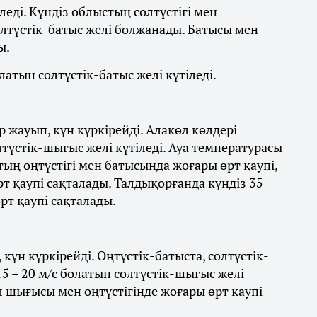
леді. Күндіз облыстың солтүстігі мен
олтүстік-батыс желі болжанады. Батысы мен
ы.
латын солтүстік-батыс желі күтіледі.
 жауып, күн күркірейді. Алакөл көлдері
лтүстік-шығыс желі күтіледі. Ауа температурасы
стың оңтүстігі мен батысында жоғары өрт қаупі,
 қаупі сақталады. Талдықорғанда күндіз 35
рт қаупі сақталады.
күн күркірейді. Оңтүстік-батыста, солтүстік-
5 – 20 м/с болатын солтүстік-шығыс желі
л шығысы мен оңтүстігінде жоғары өрт қаупі