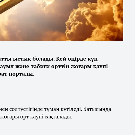
қатты ыстық болады. Кей өңірде күн
дауыл және табиғи өрттің жоғары қаупі
ат порталы.
ен солтүстігінде тұман күтіледі. Батысында
 жоғары өрт қаупі сақталады.