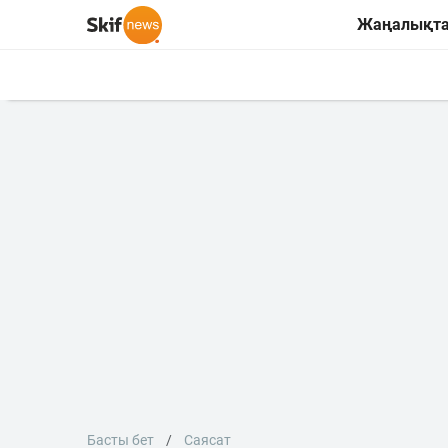
Жаңалықт
Басты бет
Саясат