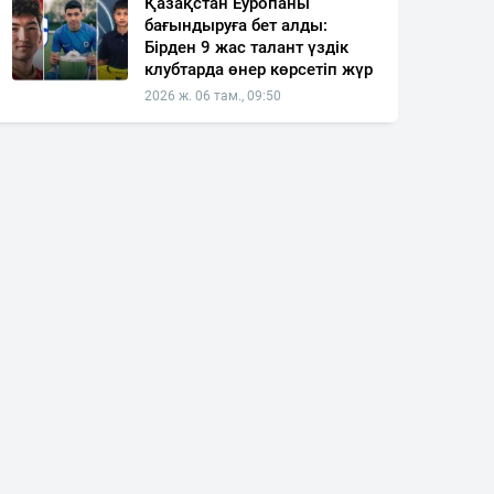
Қазақстан Еуропаны
бағындыруға бет алды:
Бірден 9 жас талант үздік
клубтарда өнер көрсетіп жүр
2026 ж. 06 там., 09:50