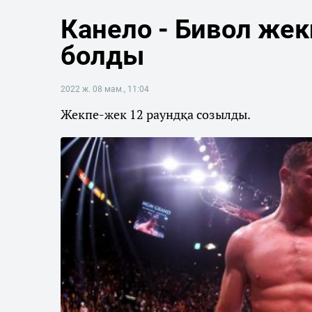
Канело - Бивол жек
болды
2022 ж. 08 мам., 11:04
Жекпе-жек 12 раундқа созылды.