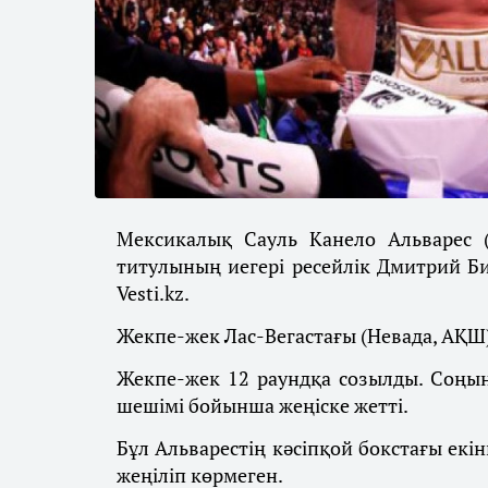
Мексикалық Сауль Канело Альварес (
титулының иегері ресейлік Дмитрий Бив
Vesti.kz.
Жекпе-жек Лас-Вегастағы (Невада, АҚШ)
Жекпе-жек 12 раундқа созылды. Соңын
шешімі бойынша жеңіске жетті.
Бұл Альварестің кәсіпқой бокстағы екінш
жеңіліп көрмеген.