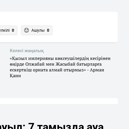
үлкілі
0
Ашулы
0
Келесі жаңалық
«Қызыл империяны көксеушілердің кесірінен
өңірде Олжабай мен Жасыбай батырларға
ескерткіш орната алмай отырмыз» - Арман
Қани
уыл: 7 тамызда ауа