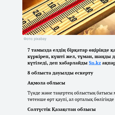
Фото: pixabay
7 тамызда елдің бірқатар өңірінде 
күркіреп, күшті жел, тұман, шаңды 
күтіледі, деп хабарлайды
Sn.kz
ақпар
8 облыста дауылды ескерту
Ақмола облысы
Түнде және таңертең облыстың батысы м
төтенше өрт қаупі, ал орталық бөлігінде
Солтүстік Қазақстан облысы