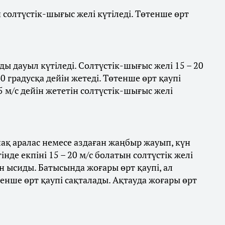
ын солтүстік-шығыс желі күтіледі. Төтенше өрт
ы дауыл күтіледі. Солтүстік-шығыс желі 15 – 20
0 градусқа дейін жетеді. Төтенше өрт қаупі
5 м/с дейін жететін солтүстік-шығыс желі
ақ аралас немесе аздаған жаңбыр жауып, күн
нде екпіні 15 – 20 м/с болатын солтүстік желі
йін ысиды. Батысында жоғары өрт қаупі, ал
нше өрт қаупі сақталады. Ақтауда жоғары өрт