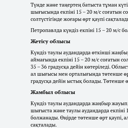
Түнде және таңертең батыста тұман күті
шығысында екпіні 15 – 20 м/с соғатын с
солтүстігінде жоғары өрт қаупі сақталад
Петропавлда күндіз екпіні 15 – 20 м/с бо
Жетісу облысы
Күндіз таулы аудандарда өткінші жаңбыр
аймағында екпіні 15 – 20 м/с соғатын со
35 – 36 градусқа дейін көтеріледі. Облы
ал шығысы мен орталығында төтенше өрт
градусқа дейін ыстық болады. Төтенше ө
Жамбыл облысы
Күндіз таулы аудандарда жаңбыр жауып, 
шығыста және таулы аудандарда екпіні 1
болжанады. Өңірде төтенше өрт қаупі, а
сақталады.