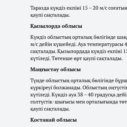
Таразда күндіз екпіні 15 – 20 м/с соғат
қаупі сақталады.
Қызылорда облысы
Күндіз облыстың орталық бөлігінде шаңд
м/с дейін күшейеді. Ауа температурасы 4
сақталады. Қызылордада күндіз екпіні 1
күтіледі. Төтенше өрт қаупі сақталады.
Маңғыстау облысы
Түнде облыстың орталық бөлігінде бұрш
күркіреуі болжанады. Облыстың оңтүстігі
күтіледі. Күндіз ауа 38 – 40 градусқа де
солтүстік-шығысы мен орталығында төте
қаупі сақталады.
Қостанай облысы