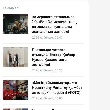
Танымал
«Америкаға аттанамыз»:
Жәнібек Әлімханұлының
командасы қуанышты
жаңалығын жеткізді
2026 ж. 06 там., 09:40
Вьетнамда ұсталған
атышулы блогер Қайсар
Қамза Қазақстанға
жеткізілді
2026 ж. 06 там., 10:20
«Менің ойыншықтарым»:
Криштиану Роналду қымбат
автопаркін көрсетті (ФОТО)
2026 ж. 06 там., 10:00