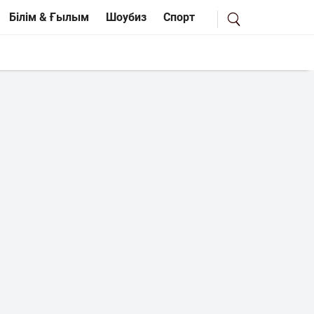
Білім & Ғылым
Шоубиз
Спорт