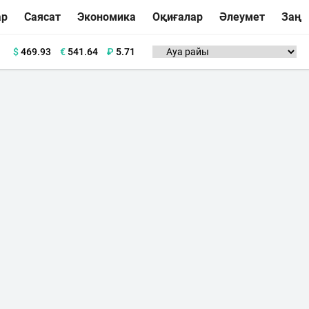
ар
Саясат
Экономика
Оқиғалар
Әлеумет
Заң
$
469.93
€
541.64
₽
5.71