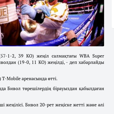
57-1-2, 39 KO) жеңіл салмақтағы WBA Super
олдан (19-0, 11 КО) жеңілді, - деп хабарлайды
 T-Mobile аренасында өтті.
да Бивол төрешілердің бірауыздан қабылдаған
і жеңілісі. Бивол 20-рет жеңіске жетті және әлі