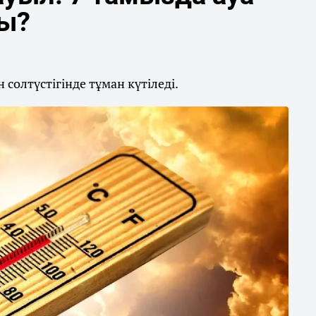
ды?
солтүстігінде тұман күтіледі.