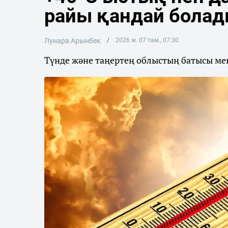
райы қандай бола
Лунара Арынбек
2026 ж. 07 там., 07:30
Түнде және таңертең облыстың батысы мен 