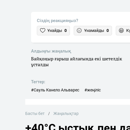
Сіздің реакцияңыз?
Ұнайды
0
Ұнамайды
0
К
Алдыңғы жаңалық
Байқоңыр ғарыш айлағында екі шетелдік
ұсталды
Тегтер:
#Сауль Канело Альварес
#жеңіліс
Басты бет
Жаңалықтар
+40°C ыстық пен да