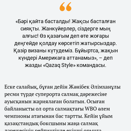
«Бәрі қайта басталды! Жақсы басталған
сияқты. Жанкүйерлер, сіздерге мың
алғыс! Өз қазағым деп өте жоғары
деңгейде қолдау көрсетіп жатырсыздар.
Қазір визаны күтудеміз. Бұйыртса, жақын
күндері Америкаға аттанамыз», – деп
жазды «Qazaq Style» командасы.
Еске салайық, бұған дейін Жәнібек Әлімханұлы
ресми түрде суперорта салмақ дәрежесіне
ауысқанын жариялаған болатын. Осыған
байланысты ол орта салмақтағы WBO әлем
чемпионы атағынан бас тартты. Кейін ұйым
қазақстандық боксшыны жаңа салмақ
дәрежесінің рейтингінде екінші орынға