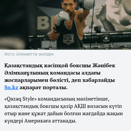
Фото: Әлеуметтік желіден
Қазақстандық кәсіпқой боксшы Жәнібек
Әлімханұлының командасы алдағы
жоспарларымен бөлісті, деп хабарлайды
Sn.kz
ақпарат порталы.
«Qazaq Style» командасының мәліметінше,
қазақстандық боксшы қазір АҚШ визасын күтіп
отыр және құжат дайын болған жағдайда жақын
күндері Америкаға аттанады.