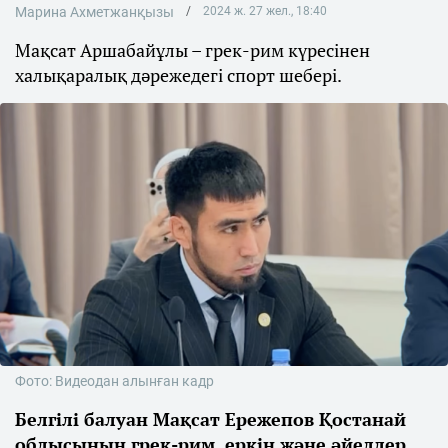
Марина Ахметжанқызы
2024 ж. 27 жел., 18:40
Мақсат Аршабайұлы – грек-рим күресінен
халықаралық дәрежедегі спорт шебері.
Фото: Видеодан алынған кадр
Белгілі балуан Мақсат Ережепов Қостанай
облысының грек-рим, еркін және әйелдер