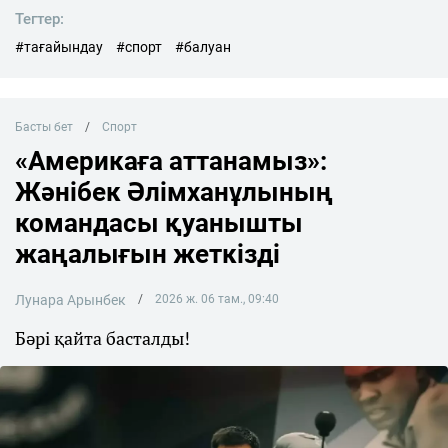
Тегтер:
#тағайындау
#спорт
#балуан
Басты бет
Спорт
«Америкаға аттанамыз»:
Жәнібек Әлімханұлының
командасы қуанышты
жаңалығын жеткізді
Лунара Арынбек
2026 ж. 06 там., 09:40
Бәрі қайта басталды!