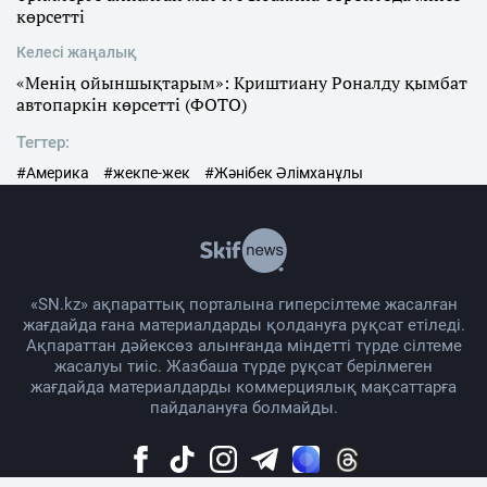
көрсетті
Келесі жаңалық
«Менің ойыншықтарым»: Криштиану Роналду қымбат
автопаркін көрсетті (ФОТО)
Тегтер:
#Америка
#жекпе-жек
#Жәнібек Әлімханұлы
«SN.kz» ақпараттық порталына гиперсілтеме жасалған
жағдайда ғана материалдарды қолдануға рұқсат етіледі.
Ақпараттан дәйексөз алынғанда міндетті түрде сілтеме
жасалуы тиіс. Жазбаша түрде рұқсат берілмеген
жағдайда материалдарды коммерциялық мақсаттарға
пайдалануға болмайды.