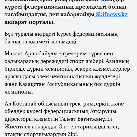
күресі федерациясының президенті болып
тағайындалды, деп хабарлайды
Skifnews.kz
ақпарат порталы.
Бұл туралы өңірдегі Күрес федерациясының
баспасөз қызметі мәлімдеді.
Мақсат Аршабайұлы – грек-рим күресінен
халықаралық дәрежедегі спорт шебері. Азияның
бірнеше дүркін чемпионы, әскери қызметкерлер
арасындағы әлем чемпионатының жүлдегері
және Қазақстан Республикасының бес дүркін
чемпионы.
Ал Қостанай облысының грек-рим, еркін және
әйелдер күресі федерациясының Атқарушы
директоры қызметін Талғат Бағитжанұлы
Жиентаев атқарады. Ол – ел тарихындағы ең
атақты спортшылардың бірі.