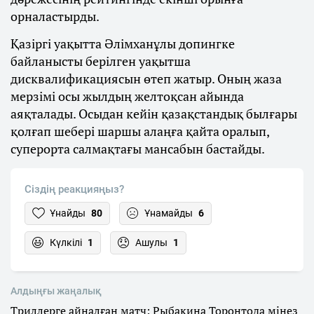
орналастырды.
Қазіргі уақытта Әлімханұлы допингке
байланысты берілген уақытша
дисквалификациясын өтеп жатыр. Оның жаза
мерзімі осы жылдың желтоқсан айында
аяқталады. Осыдан кейін қазақстандық былғары
қолғап шебері шаршы алаңға қайта оралып,
суперорта салмақтағы мансабын бастайды.
Сіздің реакцияңыз?
Ұнайды
80
Ұнамайды
6
Күлкілі
1
Ашулы
1
Алдыңғы жаңалық
Триллерге айналған матч: Рыбакина Торонтода мінез