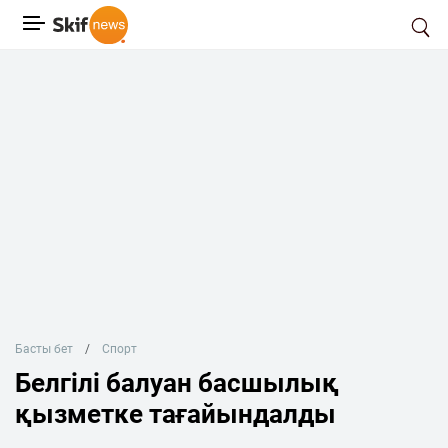
Басты бет
Спорт
Белгілі балуан басшылық
қызметке тағайындалды