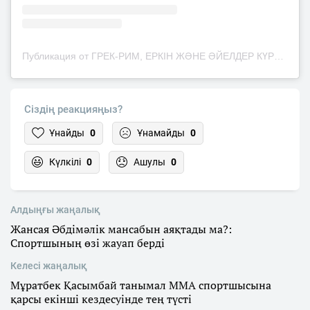
Публикация от ГРЕК-РИМ, ЕРКІН ЖӘНЕ ӘЙЕЛДЕР КҮРЕСІ ФЕДЕРАЦИЯСЫ (@wrestling_federation_kostanay)
Сіздің реакцияңыз?
Ұнайды
0
Ұнамайды
0
Күлкілі
0
Ашулы
0
Алдыңғы жаңалық
Жансая Әбдімәлік мансабын аяқтады ма?:
Спортшының өзі жауап берді
Келесі жаңалық
Мұратбек Қасымбай танымал ММА спортшысына
қарсы екінші кездесуінде тең түсті