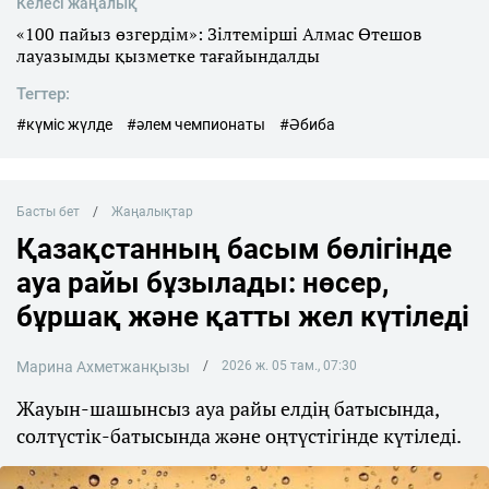
Келесі жаңалық
«100 пайыз өзгердім»: Зілтемірші Алмас Өтешов
лауазымды қызметке тағайындалды
Тегтер:
#күміс жүлде
#әлем чемпионаты
#Әбиба
Басты бет
Жаңалықтар
Қазақстанның басым бөлігінде
ауа райы бұзылады: нөсер,
бұршақ және қатты жел күтіледі
Марина Ахметжанқызы
2026 ж. 05 там., 07:30
Жауын-шашынсыз ауа райы елдің батысында,
солтүстік-батысында және оңтүстігінде күтіледі.