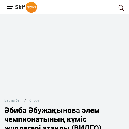
Басты бет
Спорт
Әбиба Әбужақынова әлем
чемпионатының күміс
жүлдегері атанды (ВИДЕО)