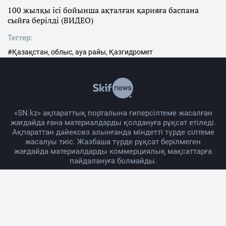
100 жылқы ісі бойынша ақталған қарияға баспана
сыйға берілді (ВИДЕО)
Тегтер:
#Қазақстан, облыс, ауа райы, Қазгидромет
«SN.kz» ақпараттық порталына гиперсілтеме жасалған
жағдайда ғана материалдарды қолдануға рұқсат етіледі.
Ақпараттан дәйексөз алынғанда міндетті түрде сілтеме
жасалуы тиіс. Жазбаша түрде рұқсат берілмеген
жағдайда материалдарды коммерциялық мақсаттарға
пайдалануға болмайды.
Жоба жайында
Материалды қолдану тәртібі