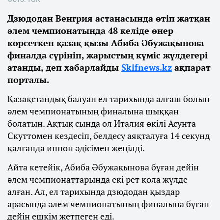
Дзюдодан Венгрия астанасында өтіп жатқан
әлем чемпионатында 48 келіде өнер
көрсеткен қазақ қызы Абиба Әбужақынова
финалда сүрініп, жарыстың күміс жүлдегері
атанды, деп хабарлайды
Skifnews.kz
ақпарат
порталы.
Қазақстандық балуан ел тарихында алғаш болып
әлем чемпионатының финалына шыққан
болатын. Ақтық сында ол Италия өкілі Асунта
Скуттомен кездесіп, белдесу аяқталуға 14 секунд
қалғанда иппон әдісімен жеңілді.
Айта кетейік, Абиба Әбужақынова бұған дейін
әлем чемпионаттарында екі рет қола жүлде
алған. Ал, ел тарихында дзюдодан қыздар
арасында әлем чемпионатының финалына бұған
дейін ешкім жетпеген еді.