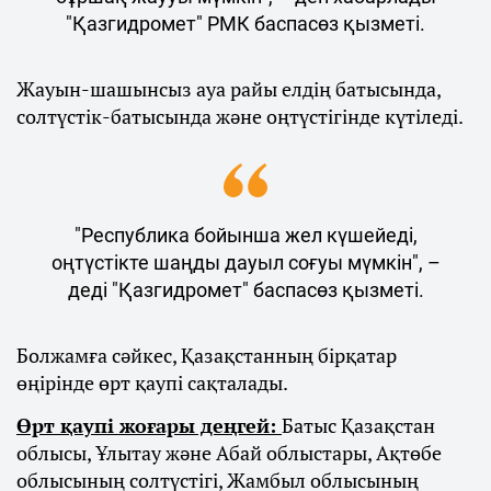
"Қазгидромет" РМК баспасөз қызметі.
Жауын-шашынсыз ауа райы елдің батысында,
солтүстік-батысында және оңтүстігінде күтіледі.
"Республика бойынша жел күшейеді,
оңтүстікте шаңды дауыл соғуы мүмкін", –
деді "Қазгидромет" баспасөз қызметі.
Болжамға сәйкес, Қазақстанның бірқатар
өңірінде өрт қаупі сақталады.
Өрт қаупі жоғары деңгей:
Батыс Қазақстан
облысы, Ұлытау және Абай облыстары, Ақтөбе
облысының солтүстігі, Жамбыл облысының