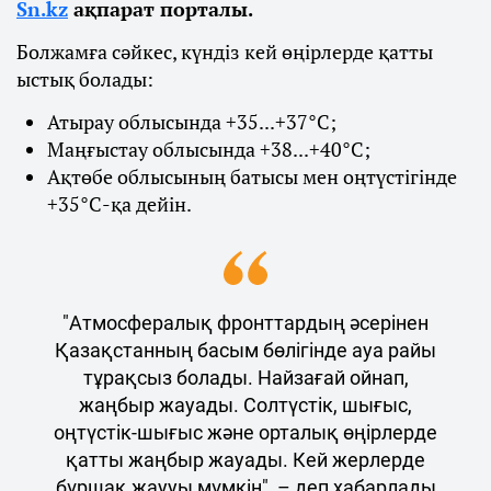
Sn.kz
ақпарат порталы.
Болжамға сәйкес, күндіз кей өңірлерде қатты
ыстық болады:
Атырау облысында +35...+37°С;
Маңғыстау облысында +38...+40°С;
Ақтөбе облысының батысы мен оңтүстігінде
+35°С-қа дейін.
"Атмосфералық фронттардың әсерінен
Қазақстанның басым бөлігінде ауа райы
тұрақсыз болады. Найзағай ойнап,
жаңбыр жауады. Солтүстік, шығыс,
оңтүстік-шығыс және орталық өңірлерде
қатты жаңбыр жауады. Кей жерлерде
бұршақ жаууы мүмкін", – деп хабарлады