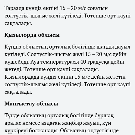
Таразда күндіз екпіні 15 – 20 м/с соғатын
солтүстік-шығыс желі күтіледі. Төтенше өрт қаупі
сақталады.
Қызылорда облысы
Күндіз облыстың орталық бөлігінде шаңды дауыл
күтіледі. Солтүстік-шығыс желі 15 – 20 м/с дейін
күшейеді. Ауа температурасы 40 градусқа дейін
жетеді. Төтенше өрт қаупі сақталады.
Қызылордада күндіз екпіні 15 м/с дейін жететін
солтүстік-шығыс желі күтіледі. Төтенше өрт қаупі
сақталады.
Маңғыстау облысы
Түнде облыстың орталық бөлігінде бұршақ
аралас немесе аздаған жаңбыр жауып, күн
күркіреуі болжанады. Облыстың оңтүстігінде