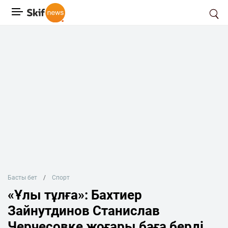
Басты бет
Спорт
«Ұлы тұлға»: Бахтиер
Зайнутдинов Станислав
Черчесовке жоғары баға берді