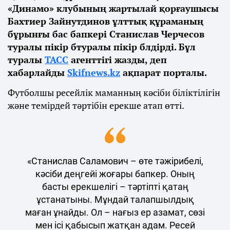
«Динамо» клубының жартылай қорғаушысы
Бахтиер Зайнутдинов ұлттық құраманың
бұрынғы бас бапкері Станислав Черчесов
туралы пікір бтуралы пікір блдірді. Бұл
туралы
ТАСС
агенттігі жазды, деп
хабарлайды
Skifnews.kz
ақпарат порталы.
Футболшы ресейлік маманның кәсіби біліктілігін
және темірдей тәртібін ерекше атап өтті.
«Станислав Саламович – өте тәжірибелі,
кәсіби деңгейі жоғары бапкер. Оның
басты ерекшелігі – тәртіпті қатаң
ұстанатыны. Мұндай талапшылдық
маған ұнайды. Ол – нағыз ер азамат, сөзі
мен ісі қабысып жатқан адам. Ресей