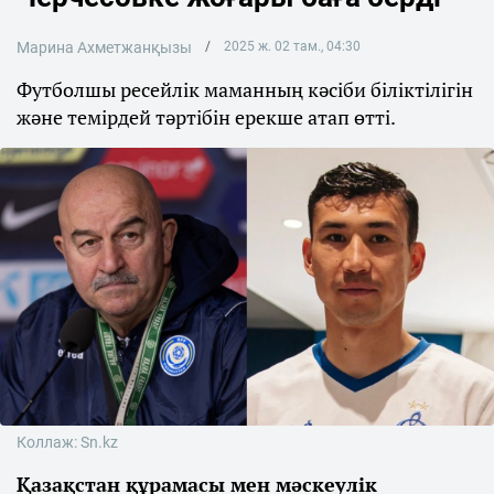
Марина Ахметжанқызы
2025 ж. 02 там., 04:30
Футболшы ресейлік маманның кәсіби біліктілігін
және темірдей тәртібін ерекше атап өтті.
Коллаж: Sn.kz
Қазақстан құрамасы мен мәскеулік