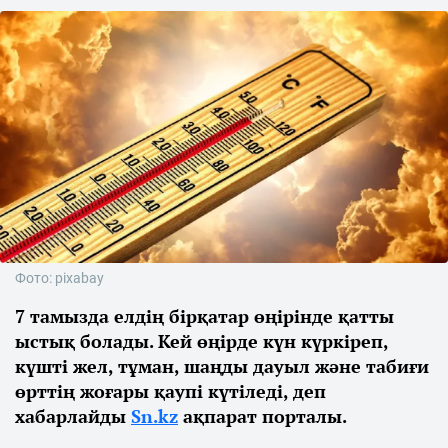
Фото: pixabay
7 тамызда елдің бірқатар өңірінде қатты
ыстық болады. Кей өңірде күн күркіреп,
күшті жел, тұман, шаңды дауыл және табиғи
өрттің жоғары қаупі күтіледі, деп
хабарлайды
Sn.kz
ақпарат порталы.