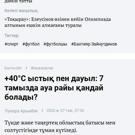
дәмін татты
Келесі жаңалық
«Тоқырау»: Елеусінов өзінен кейін Олимпиада
алтынын ешкім алмағаны туралы
Тегтер:
#спорт
#футбол
#футболшы
#Бахтияр Зайнутдинов
Басты бет
Жаңалықтар
+40°C ыстық пен дауыл: 7
тамызда ауа райы қандай
болады?
Лунара Арынбек
2026 ж. 07 там., 07:30
Түнде және таңертең облыстың батысы мен
солтүстігінде тұман күтіледі.