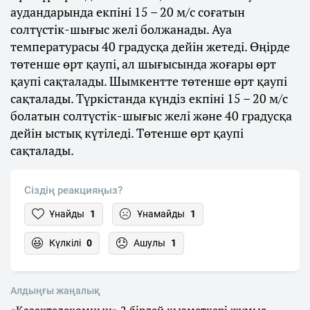
аудандарында екпіні 15 – 20 м/с соғатын
солтүстік-шығыс желі болжанады. Ауа
температурасы 40 градусқа дейін жетеді. Өңірде
төтенше өрт қаупі, ал шығысында жоғары өрт
қаупі сақталады. Шымкентте төтенше өрт қаупі
сақталады. Түркістанда күндіз екпіні 15 – 20 м/с
болатын солтүстік-шығыс желі және 40 градусқа
дейін ыстық күтіледі. Төтенше өрт қаупі
сақталады.
Сіздің реакцияңыз?
Ұнайды
1
Ұнамайды
1
Күлкілі
0
Ашулы
1
Алдыңғы жаңалық