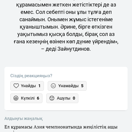
құрамасымен жеткен жетістіктері де аз
емес. Сол себепті оны ұлы тұлға деп
санаймын. Онымен жұмыс істегеніме
қуаныштымын. Әрине, бірге өткізген
уақытымыз қысқа болды, бірақ сол аз
ғана кезеңнің өзінен көп дүние үйрендім»,
– деді Зайнутдинов.
Сіздің реакцияңыз?
Ұнайды
1
Ұнамайды
5
Күлкілі
6
Ашулы
0
Алдыңғы жаңалық
Ел құрамасы Азия чемпионатында жеңілістің ащы