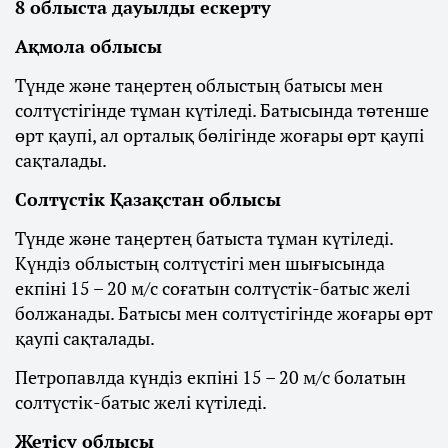
8 облыста дауылды ескерту
Ақмола облысы
Түнде және таңертең облыстың батысы мен
солтүстігінде тұман күтіледі. Батысында төтенше
өрт қаупі, ал орталық бөлігінде жоғары өрт қаупі
сақталады.
Солтүстік Қазақстан облысы
Түнде және таңертең батыста тұман күтіледі.
Күндіз облыстың солтүстігі мен шығысында
екпіні 15 – 20 м/с соғатын солтүстік-батыс желі
болжанады. Батысы мен солтүстігінде жоғары өрт
қаупі сақталады.
Петропавлда күндіз екпіні 15 – 20 м/с болатын
солтүстік-батыс желі күтіледі.
Жетісу облысы