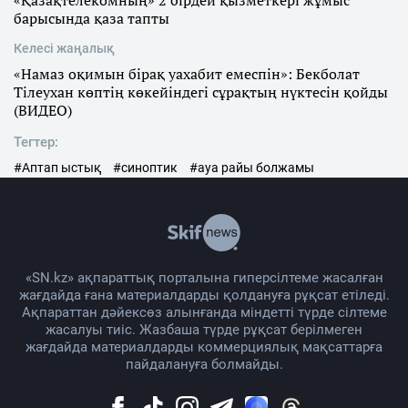
«Қазақтелекомның» 2 бірдей қызметкері жұмыс
барысында қаза тапты
Келесі жаңалық
«Намаз оқимын бірақ уахабит емеспін»: Бекболат
Тілеухан көптің көкейіндегі сұрақтың нүктесін қойды
(ВИДЕО)
Тегтер:
#Аптап ыстық
#синоптик
#ауа райы болжамы
«SN.kz» ақпараттық порталына гиперсілтеме жасалған
жағдайда ғана материалдарды қолдануға рұқсат етіледі.
Ақпараттан дәйексөз алынғанда міндетті түрде сілтеме
жасалуы тиіс. Жазбаша түрде рұқсат берілмеген
жағдайда материалдарды коммерциялық мақсаттарға
пайдалануға болмайды.