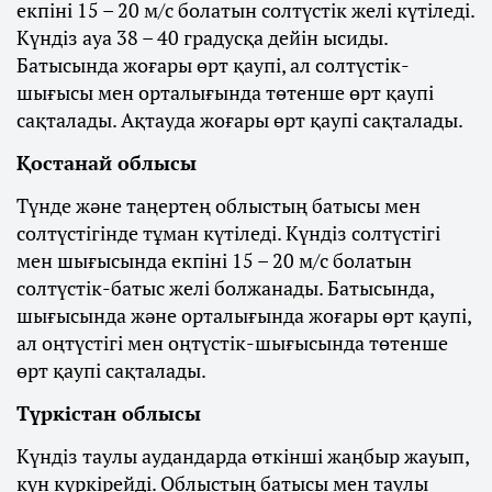
екпіні 15 – 20 м/с болатын солтүстік желі күтіледі.
Күндіз ауа 38 – 40 градусқа дейін ысиды.
Батысында жоғары өрт қаупі, ал солтүстік-
шығысы мен орталығында төтенше өрт қаупі
сақталады. Ақтауда жоғары өрт қаупі сақталады.
Қостанай облысы
Түнде және таңертең облыстың батысы мен
солтүстігінде тұман күтіледі. Күндіз солтүстігі
мен шығысында екпіні 15 – 20 м/с болатын
солтүстік-батыс желі болжанады. Батысында,
шығысында және орталығында жоғары өрт қаупі,
ал оңтүстігі мен оңтүстік-шығысында төтенше
өрт қаупі сақталады.
Түркістан облысы
Күндіз таулы аудандарда өткінші жаңбыр жауып,
күн күркірейді. Облыстың батысы мен таулы