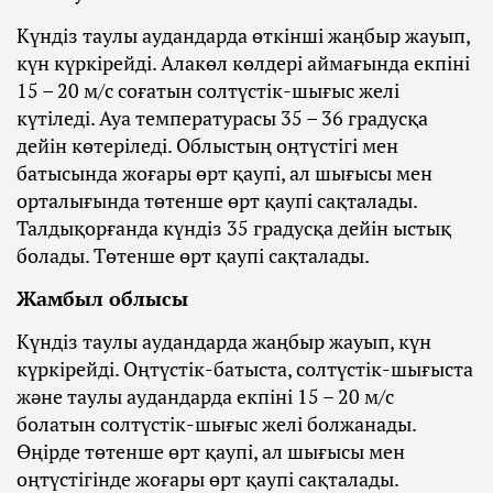
Күндіз таулы аудандарда өткінші жаңбыр жауып,
күн күркірейді. Алакөл көлдері аймағында екпіні
15 – 20 м/с соғатын солтүстік-шығыс желі
күтіледі. Ауа температурасы 35 – 36 градусқа
дейін көтеріледі. Облыстың оңтүстігі мен
батысында жоғары өрт қаупі, ал шығысы мен
орталығында төтенше өрт қаупі сақталады.
Талдықорғанда күндіз 35 градусқа дейін ыстық
болады. Төтенше өрт қаупі сақталады.
Жамбыл облысы
Күндіз таулы аудандарда жаңбыр жауып, күн
күркірейді. Оңтүстік-батыста, солтүстік-шығыста
және таулы аудандарда екпіні 15 – 20 м/с
болатын солтүстік-шығыс желі болжанады.
Өңірде төтенше өрт қаупі, ал шығысы мен
оңтүстігінде жоғары өрт қаупі сақталады.