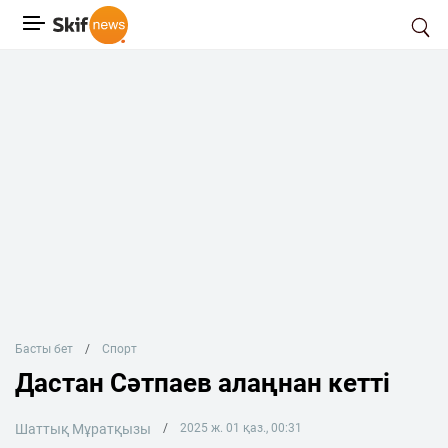
Басты бет
Спорт
Дастан Сәтпаев алаңнан кетті
Шаттық Мұратқызы
2025 ж. 01 қаз., 00:31