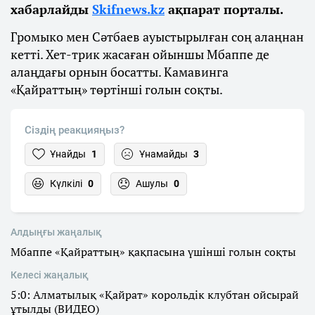
хабарлайды
Skifnews.kz
ақпарат порталы.
Громыко мен Сәтбаев ауыстырылған соң алаңнан
кетті. Хет-трик жасаған ойыншы Мбаппе де
алаңдағы орнын босатты. Камавинга
«Қайраттың» төртінші голын соқты.
Сіздің реакцияңыз?
Ұнайды
1
Ұнамайды
3
Күлкілі
0
Ашулы
0
Алдыңғы жаңалық
Мбаппе «Қайраттың» қақпасына үшінші голын соқты
Келесі жаңалық
5:0: Алматылық «Қайрат» корольдік клубтан ойсырай
ұтылды (ВИДЕО)