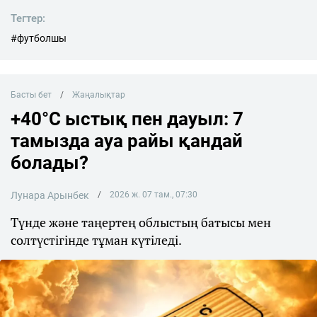
Тегтер:
#футболшы
Басты бет
Жаңалықтар
+40°C ыстық пен дауыл: 7
тамызда ауа райы қандай
болады?
Лунара Арынбек
2026 ж. 07 там., 07:30
Түнде және таңертең облыстың батысы мен
солтүстігінде тұман күтіледі.