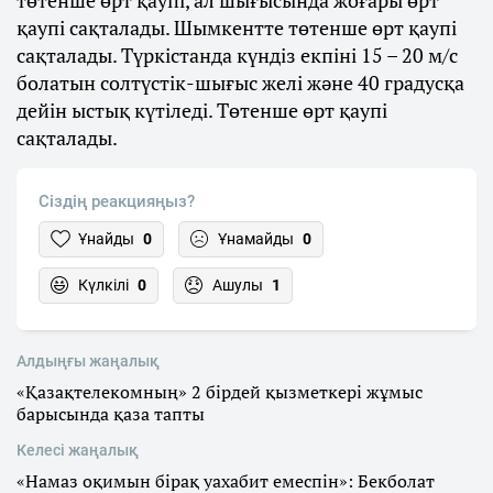
төтенше өрт қаупі, ал шығысында жоғары өрт
қаупі сақталады. Шымкентте төтенше өрт қаупі
сақталады. Түркістанда күндіз екпіні 15 – 20 м/с
болатын солтүстік-шығыс желі және 40 градусқа
дейін ыстық күтіледі. Төтенше өрт қаупі
сақталады.
Сіздің реакцияңыз?
Ұнайды
0
Ұнамайды
0
Күлкілі
0
Ашулы
1
Алдыңғы жаңалық
«Қазақтелекомның» 2 бірдей қызметкері жұмыс
барысында қаза тапты
Келесі жаңалық
«Намаз оқимын бірақ уахабит емеспін»: Бекболат