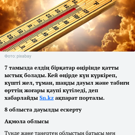
Фото: pixabay
7 тамызда елдің бірқатар өңірінде қатты
ыстық болады. Кей өңірде күн күркіреп,
күшті жел, тұман, шаңды дауыл және табиғи
өрттің жоғары қаупі күтіледі, деп
хабарлайды
Sn.kz
ақпарат порталы.
8 облыста дауылды ескерту
Ақмола облысы
Түнде және таңертең облыстың батысы мен