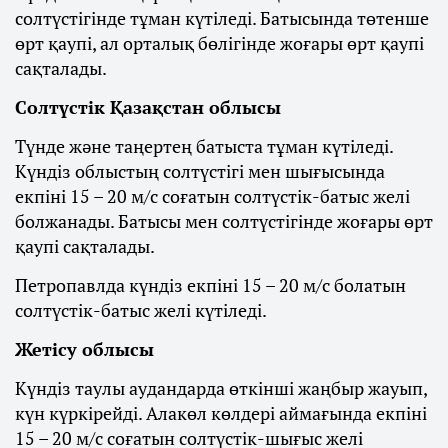
солтүстігінде тұман күтіледі. Батысында төтенше
өрт қаупі, ал орталық бөлігінде жоғары өрт қаупі
сақталады.
Солтүстік Қазақстан облысы
Түнде және таңертең батыста тұман күтіледі.
Күндіз облыстың солтүстігі мен шығысында
екпіні 15 – 20 м/с соғатын солтүстік-батыс желі
болжанады. Батысы мен солтүстігінде жоғары өрт
қаупі сақталады.
Петропавлда күндіз екпіні 15 – 20 м/с болатын
солтүстік-батыс желі күтіледі.
Жетісу облысы
Күндіз таулы аудандарда өткінші жаңбыр жауып,
күн күркірейді. Алакөл көлдері аймағында екпіні
15 – 20 м/с соғатын солтүстік-шығыс желі