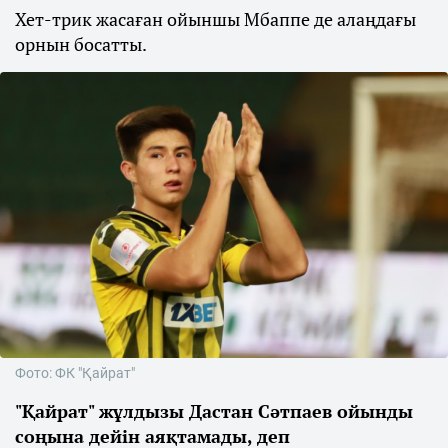
Хет-трик жасаған ойыншы Мбаппе де алаңдағы
орнын босатты.
Фото: ФК "Қайрат"
"Қайрат" жұлдызы Дастан Сәтпаев ойынды
соңына дейін аяқтамады, деп