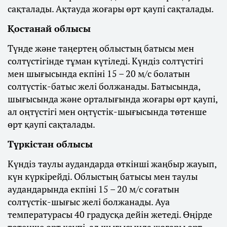
сақталады. Ақтауда жоғары өрт қаупі сақталады.
Қостанай облысы
Түнде және таңертең облыстың батысы мен
солтүстігінде тұман күтіледі. Күндіз солтүстігі
мен шығысында екпіні 15 – 20 м/с болатын
солтүстік-батыс желі болжанады. Батысында,
шығысында және орталығында жоғары өрт қаупі,
ал оңтүстігі мен оңтүстік-шығысында төтенше
өрт қаупі сақталады.
Түркістан облысы
Күндіз таулы аудандарда өткінші жаңбыр жауып,
күн күркірейді. Облыстың батысы мен таулы
аудандарында екпіні 15 – 20 м/с соғатын
солтүстік-шығыс желі болжанады. Ауа
температурасы 40 градусқа дейін жетеді. Өңірде