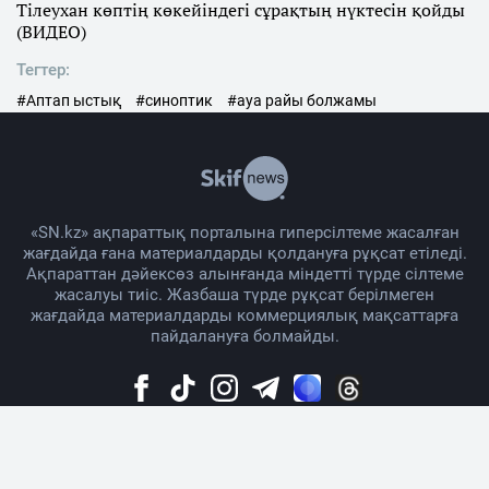
Тілеухан көптің көкейіндегі сұрақтың нүктесін қойды
(ВИДЕО)
Тегтер:
#Аптап ыстық
#синоптик
#ауа райы болжамы
«SN.kz» ақпараттық порталына гиперсілтеме жасалған
жағдайда ғана материалдарды қолдануға рұқсат етіледі.
Ақпараттан дәйексөз алынғанда міндетті түрде сілтеме
жасалуы тиіс. Жазбаша түрде рұқсат берілмеген
жағдайда материалдарды коммерциялық мақсаттарға
пайдалануға болмайды.
Жоба жайында
Материалды қолдану тәртібі
Байланыс