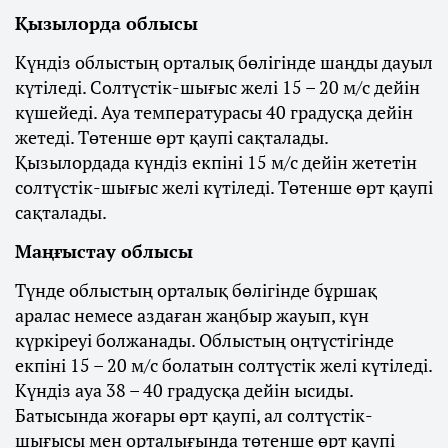
Қызылорда облысы
Күндіз облыстың орталық бөлігінде шаңды дауыл
күтіледі. Солтүстік-шығыс желі 15 – 20 м/с дейін
күшейеді. Ауа температурасы 40 градусқа дейін
жетеді. Төтенше өрт қаупі сақталады.
Қызылордада күндіз екпіні 15 м/с дейін жететін
солтүстік-шығыс желі күтіледі. Төтенше өрт қаупі
сақталады.
Маңғыстау облысы
Түнде облыстың орталық бөлігінде бұршақ
аралас немесе аздаған жаңбыр жауып, күн
күркіреуі болжанады. Облыстың оңтүстігінде
екпіні 15 – 20 м/с болатын солтүстік желі күтіледі.
Күндіз ауа 38 – 40 градусқа дейін ысиды.
Батысында жоғары өрт қаупі, ал солтүстік-
шығысы мен орталығында төтенше өрт қаупі