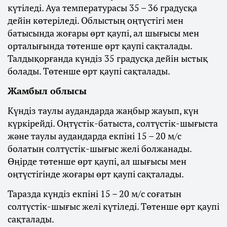
күтіледі. Ауа температурасы 35 – 36 градусқа
дейін көтеріледі. Облыстың оңтүстігі мен
батысында жоғары өрт қаупі, ал шығысы мен
орталығында төтенше өрт қаупі сақталады.
Талдықорғанда күндіз 35 градусқа дейін ыстық
болады. Төтенше өрт қаупі сақталады.
Жамбыл облысы
Күндіз таулы аудандарда жаңбыр жауып, күн
күркірейді. Оңтүстік-батыста, солтүстік-шығыста
және таулы аудандарда екпіні 15 – 20 м/с
болатын солтүстік-шығыс желі болжанады.
Өңірде төтенше өрт қаупі, ал шығысы мен
оңтүстігінде жоғары өрт қаупі сақталады.
Таразда күндіз екпіні 15 – 20 м/с соғатын
солтүстік-шығыс желі күтіледі. Төтенше өрт қаупі
сақталады.