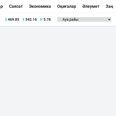
ар
Саясат
Экономика
Оқиғалар
Әлеумет
Заң
$
469.85
€
542.16
₽
5.78