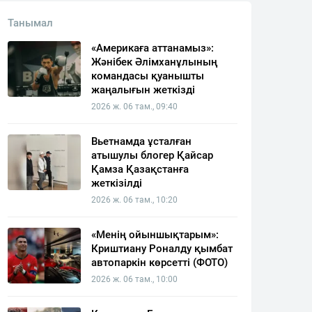
Танымал
«Америкаға аттанамыз»:
Жәнібек Әлімханұлының
командасы қуанышты
жаңалығын жеткізді
2026 ж. 06 там., 09:40
Вьетнамда ұсталған
атышулы блогер Қайсар
Қамза Қазақстанға
жеткізілді
2026 ж. 06 там., 10:20
«Менің ойыншықтарым»:
Криштиану Роналду қымбат
автопаркін көрсетті (ФОТО)
2026 ж. 06 там., 10:00