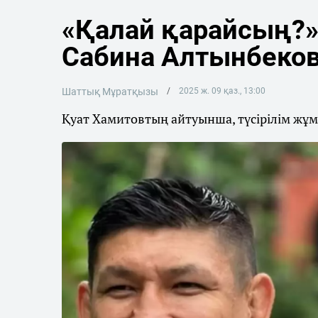
«Қалай қарайсың?»
Сабина Алтынбеко
Шаттық Мұратқызы
2025 ж. 09 қаз., 13:00
Қуат Хамитовтың айтуынша, түсірілім жұм