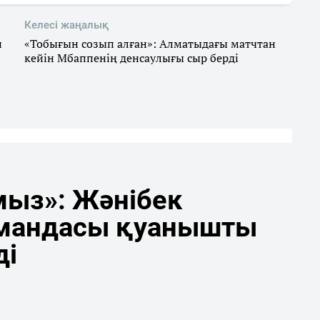
Келесі жаңалық
и
«Тобығын созып алған»: Алматыдағы матчтан
кейін Мбаппенің денсаулығы сыр берді
мыз»: Жәнібек
мандасы қуанышты
ді