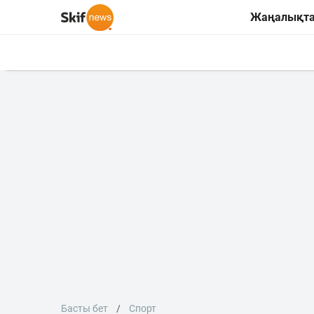
Жаңалықт
Басты бет
Спорт