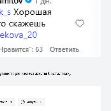
жұмыстары келесі жылы басталмақ.
үлкілі
1
Ашулы
0