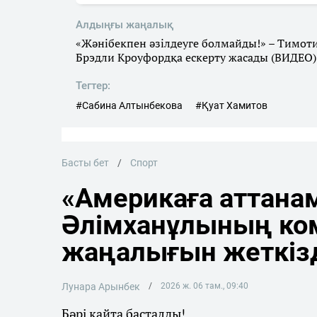
Алдыңғы жаңалық
«Жәнібекпен әзілдеуге болмайды!» – Тимот
Брэдли Кроуфордқа ескерту жасады (ВИДЕО)
Тегтер:
#Сабина Алтынбекова
#Қуат Хамитов
Басты бет
Спорт
«Америкаға аттана
Әлімханұлының ко
жаңалығын жеткіз
Лунара Арынбек
2026 ж. 06 там., 09:40
Бәрі қайта басталды!