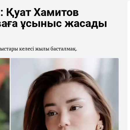
: Қуат Хамитов
ваға ұсыныс жасады
ыстары келесі жылы басталмақ.