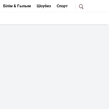
Білім & Ғылым
Шоубиз
Спорт