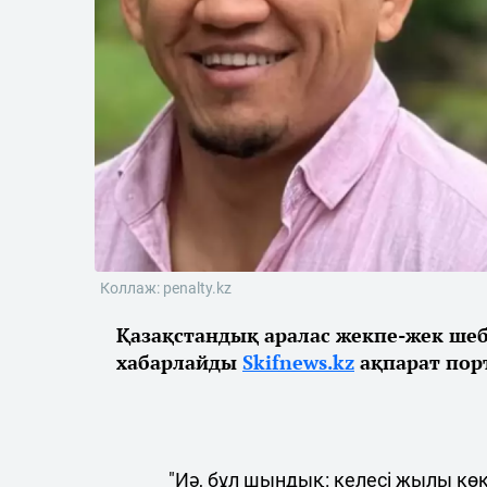
Коллаж: penalty.kz
Қазақстандық аралас жекпе-жек шеб
хабарлайды
Skifnews.kz
ақпарат пор
"Иә, бұл шындық: келесі жылы көк