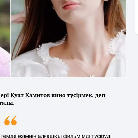
ері Қуат Хамитов кино түсірмек, деп
талы.
темде өзімнің алғашқы фильмімді түсіруді