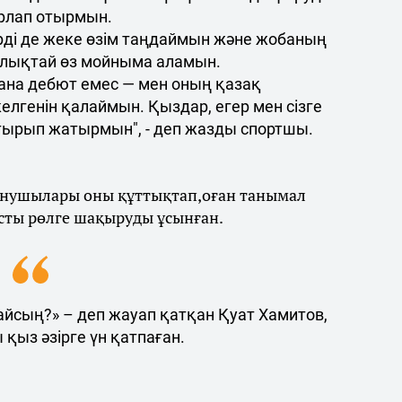
рлап отырмын.
рді де жеке өзім таңдаймын және жобаның
лықтай өз мойныма аламын.
ғана дебют емес — мен оның қазақ
лгенін қалаймын. Қыздар, егер мен сізге
стырып жатырмын", - деп жазды спортшы.
данушылары оны құттықтап,оған танымал
ты рөлге шақыруды ұсынған.
айсың?» – деп жауап қатқан Қуат Хамитов,
қыз әзірге үн қатпаған.