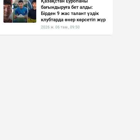
Қазақстан Еуропаны
бағындыруға бет алды:
Бірден 9 жас талант үздік
клубтарда өнер көрсетіп жүр
2026 ж. 06 там., 09:50