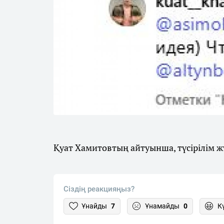
Қуат Хамитовтың айтуынша, түсірілім 
Сіздің реакцияңыз?
Ұнайды
7
Ұнамайды
0
К