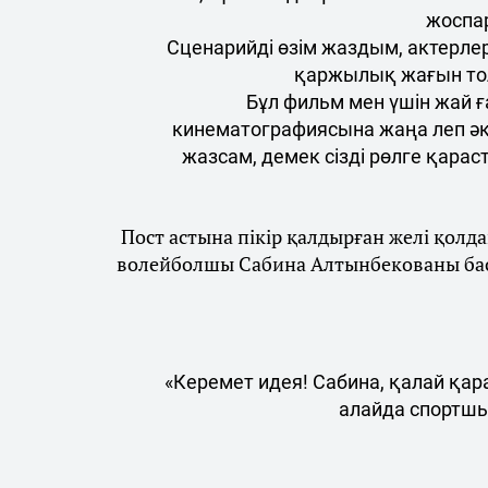
жоспа
Сценарийді өзім жаздым, актерле
қаржылық жағын то
Бұл фильм мен үшін жай 
кинематографиясына жаңа леп әке
жазсам, демек сізді рөлге қара
Пост астына пікір қалдырған желі қол
волейболшы Сабина Алтынбекованы бас
«Керемет идея! Сабина, қалай қар
алайда спортшы 