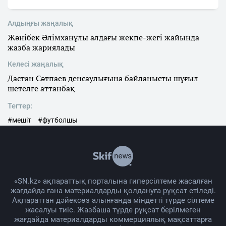
Алдыңғы жаңалық
Жәнібек Әлімханұлы алдағы жекпе-жегі жайында
жазба жариялады
Келесі жаңалық
Дастан Сәтпаев денсаулығына байланысты шұғыл
шетелге аттанбақ
Тегтер:
#мешіт
#футболшы
«SN.kz» ақпараттық порталына гиперсілтеме жасалған
жағдайда ғана материалдарды қолдануға рұқсат етіледі.
Ақпараттан дәйексөз алынғанда міндетті түрде сілтеме
жасалуы тиіс. Жазбаша түрде рұқсат берілмеген
жағдайда материалдарды коммерциялық мақсаттарға