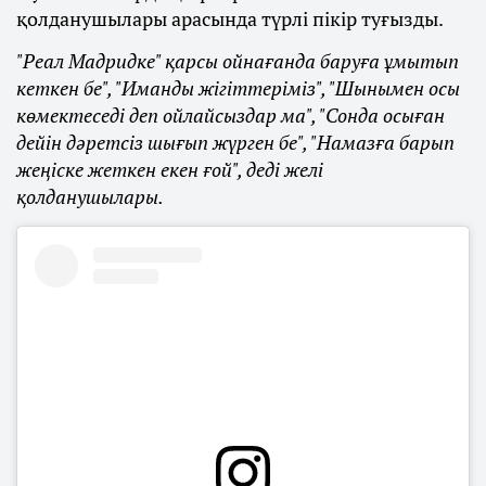
қолданушылары арасында түрлі пікір туғызды.
"Реал Мадридке" қарсы ойнағанда баруға ұмытып
кеткен бе", "Иманды жігіттеріміз", "Шынымен осы
көмектеседі деп ойлайсыздар ма", "Сонда осыған
дейін дәретсіз шығып жүрген бе", "Намазға барып
жеңіске жеткен екен ғой", деді желі
қолданушылары.