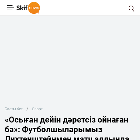
Басты бет
Спорт
«Осыған дейін дәретсіз ойнаған
ба»: Футболшыларымыз
Лихтенштейнмен матч алдында