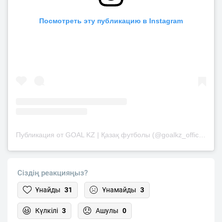
Посмотреть эту публикацию в Instagram
Публикация от GOAL KZ | Қазақ футболы (@goalkz_official)
Сіздің реакцияңыз?
Ұнайды
31
Ұнамайды
3
Күлкілі
3
Ашулы
0