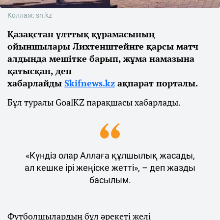
Коллаж: sn.kz
Қазақстан ұлттық құрамасының
ойыншылары Лихтенштейнге қарсы матч
алдында мешітке барып, жұма намазына
қатысқан, деп
хабарлайды
S
kifnews.kz
ақпарат порталы.
Бұл туралы GoalKZ парақшасы хабарлады.
«Күндіз олар Аллаға құлшылық жасады,
ал кешке ірі жеңіске жетті», – деп жазды
басылым.
Футболшылардың бұл әрекеті желі