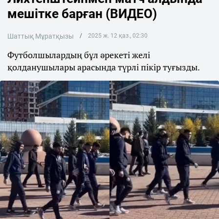
мешітке барған (ВИДЕО)
Шаттық Мұратқызы
2025 ж. 12 қаз., 02:30
Футболшылардың бұл әрекеті желі
қолданушылары арасында түрлі пікір туғызды.