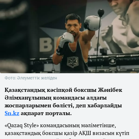
Фото: Әлеуметтік желіден
Қазақстандық кәсіпқой боксшы Жәнібек
Әлімханұлының командасы алдағы
жоспарларымен бөлісті, деп хабарлайды
Sn.kz
ақпарат порталы.
«Qazaq Style» командасының мәліметінше,
қазақстандық боксшы қазір АҚШ визасын күтіп