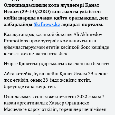
Олимпиадасының қола жүлдегері Қанат
Ислам (29-1-0,22КО) көп жылғы үзілістен
кейін шаршы алаңға қайта оралмақшы, деп
хабарлайды
Skifnews.kz
ақпарат порталы.
Қазақстандық кәсіпқой боксшы Ali Akhmedov
Promotions промоутерлік компаниясының
ұйымдастыруымен өтетін кәсіпқой бокс кешінде
кезекті жекпе-жегін өткізбек.
Әзірге Қанаттың қарсыласы кім екені әлі белгісіз.
Айта кетейік, бұған дейін Қанат Ислам 29 жекпе-
жек өткізіп, оның 28-інде жеңіске жетіп,
біреуінде ғана жеңілген.
Отандасымыз соңғы жекпе-жегін 2022 жылы 7
қазан аргентиналық Хавьер Франциско
Масиельге қарсы өткізіп, төрешілер шешімімен