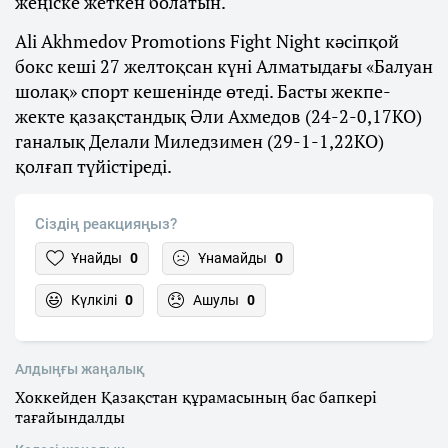
жеңіске жеткен болатын.
Ali Akhmedov Promotions Fight Night кәсіпқой
бокс кеші 27 желтоқсан күні Алматыдағы «Балуан
шолақ» спорт кешенінде өтеді. Басты жекпе-
жекте қазақстандық Әли Ахмедов (24-2-0,17КО)
ганалық Делали Миледзимен (29-1-1,22КО)
қолғап түйістіреді.
Сіздің реакцияңыз?
Ұнайды
0
Ұнамайды
0
Күлкілі
0
Ашулы
0
Алдыңғы жаңалық
Хоккейден Қазақстан құрамасының бас бапкері
тағайындалды