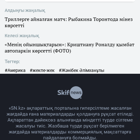
Алдыңғы жаңалық
Триллерге айналған матч: Рыбакина Торонтода мінез
көрсетті
Келесі жаңалық
«Менің ойыншықтарым»: Криштиану Роналду қымбат
автопаркін көрсетті (ФОТО)
Тегтер:
#Америка
#жекпе-жек
#Жәнібек Әлімханұлы
«SN.kz» ақпараттық порталына гиперсілтеме жасалған
жағдайда ғана материалдарды қолдануға рұқсат етіледі.
Ақпараттан дәйексөз алынғанда міндетті түрде сілтеме
жасалуы тиіс. Жазбаша түрде рұқсат берілмеген
жағдайда материалдарды коммерциялық мақсаттарға
пайдалануға болмайды.