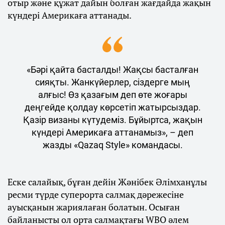
отыр және құжат дайын болған жағдайда жақын
күндері Америкаға аттанады.
«Бәрі қайта басталды! Жақсы басталған
сияқты. Жанкүйерлер, сіздерге мың
алғыс! Өз қазағым деп өте жоғары
деңгейде қолдау көрсетіп жатырсыздар.
Қазір визаны күтудеміз. Бұйыртса, жақын
күндері Америкаға аттанамыз», – деп
жазды «Qazaq Style» командасы.
Еске салайық, бұған дейін Жәнібек Әлімханұлы
ресми түрде суперорта салмақ дәрежесіне
ауысқанын жариялаған болатын. Осыған
байланысты ол орта салмақтағы WBO әлем