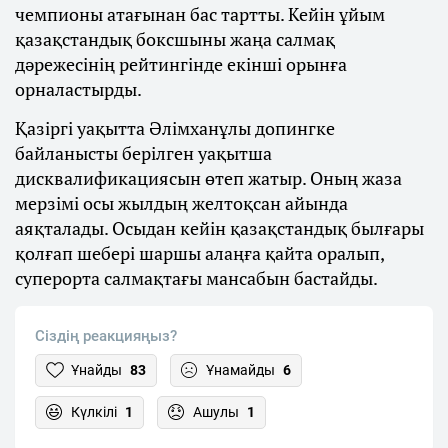
чемпионы атағынан бас тартты. Кейін ұйым
қазақстандық боксшыны жаңа салмақ
дәрежесінің рейтингінде екінші орынға
орналастырды.
Қазіргі уақытта Әлімханұлы допингке
байланысты берілген уақытша
дисквалификациясын өтеп жатыр. Оның жаза
мерзімі осы жылдың желтоқсан айында
аяқталады. Осыдан кейін қазақстандық былғары
қолғап шебері шаршы алаңға қайта оралып,
суперорта салмақтағы мансабын бастайды.
Сіздің реакцияңыз?
Ұнайды
83
Ұнамайды
6
Күлкілі
1
Ашулы
1