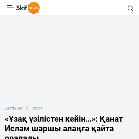
Басты бет
Спорт
«Ұзақ үзілістен кейін…»: Қанат
Ислам шаршы алаңға қайта
оралады