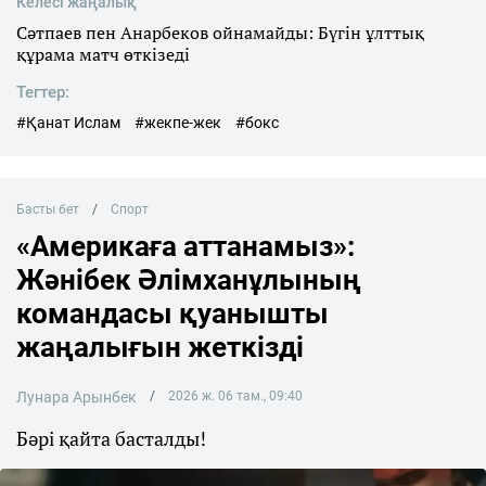
Келесі жаңалық
Сәтпаев пен Анарбеков ойнамайды: Бүгін ұлттық
құрама матч өткізеді
Тегтер:
#Қанат Ислам
#жекпе-жек
#бокс
Басты бет
Спорт
«Америкаға аттанамыз»:
Жәнібек Әлімханұлының
командасы қуанышты
жаңалығын жеткізді
Лунара Арынбек
2026 ж. 06 там., 09:40
Бәрі қайта басталды!