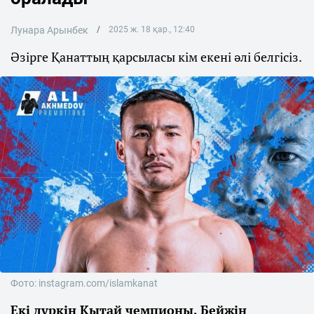
Лунара Арынбек
2025 ж. 18 қар., 12:40
Әзірге Қанаттың қарсыласы кім екені әлі белгісіз.
Фото: instagram.com/islamkanat
Екі дүркін Қытай чемпионы, Бейжің